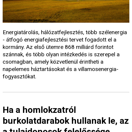
Energiatárolás, hálózatfejlesztés, több szélenergia
- átfogó energiafejlesztési tervet fogadott el a
kormány. Az első ütemre 868 milliárd forintot
szánnak, és több olyan intézkedés is szerepel a
csomagban, amely közvetlenül érintheti a
napelemes háztartásokat és a villamosenergia-
fogyasztókat.
Ha a homlokzatról
burkolatdarabok hullanak le, az
a tulajdonosok felelőssége