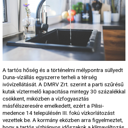
A tartós hőség és a történelmi mélypontra süllyedt
Duna-vízállás egyszerre terheli a térség
ivóvízellátását. A DMRV Zrt. szerint a parti szűrésű
kutak víztermelő kapacitása mintegy 30 százalékkal
csökkent, miközben a vízfogyasztás
másfélszeresére emelkedett, ezért a Pilisi-
medence 14 településén III. fokú vízkorlátozást
vezettek be. A kormány eközben arra figyelmeztet,
hogy a tartós vízhiányos időszakok a klímaváltozás