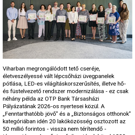
Viharban megrongálódott tető cseréje,
életveszélyessé vált lépcsőházi üvegpanelek
pótlása, LED-es világításkorszerűsítés, illetve hő-
és füstelvezető rendszer modernizálása - ez csak
néhány példa az OTP Bank Társasházi
Pályázatának 2026-os nyertesei közül. A
„Fenntarthatóbb jövő" és a „Biztonságos otthonok"
kategóriában idén 20 lakóközösség osztozott az
50 millió forintos - vissza nem térítendő -