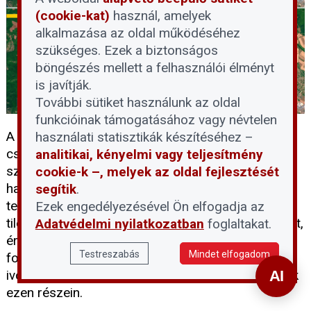
(cookie-kat)
használ, amelyek
alkalmazása az oldal működéséhez
szükséges. Ezek a biztonságos
böngészés mellett a felhasználói élményt
is javítják.
További sütiket használunk az oldal
funkcióinak támogatásához vagy névtelen
A rekordalacsony dunai vízállás idején sokan
használati statisztikák készítéséhez –
csábítónak találják, hogy besétáljanak a folyó
analitikai, kényelmi vagy teljesítmény
szárazzá vált medrébe, ám a Fővárosi Vízművek
cookie-k –, melyek az oldal fejlesztését
határozottan figyelmeztet: a vízbázisvédelmi
segítik
.
területekre belépni és ott tartózkodni szigorúan
Ezek engedélyezésével Ön elfogadja az
tilos. Ahhoz, hogy megértsük e tilalom jelentőségét,
Adatvédelmi nyilatkozatban
foglaltakat.
érdemes tisztázni, mit jelent pontosan a vízbázis
Testreszabás
Mindet elfogadom
fogalma, és miért jelenthet kockázatot a lakossági
ivóvízellátásra az emberi jelenlét a Duna medrének
ezen részein.