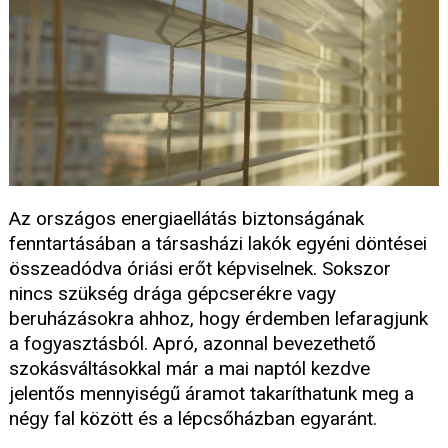
Az országos energiaellátás biztonságának
fenntartásában a társasházi lakók egyéni döntései
összeadódva óriási erőt képviselnek. Sokszor
nincs szükség drága gépcserékre vagy
beruházásokra ahhoz, hogy érdemben lefaragjunk
a fogyasztásból. Apró, azonnal bevezethető
szokásváltásokkal már a mai naptól kezdve
jelentős mennyiségű áramot takaríthatunk meg a
négy fal között és a lépcsőházban egyaránt.