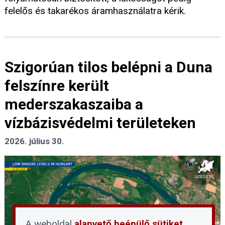
felelős és takarékos áramhasználatra kérik.
Szigorúan tilos belépni a Duna
felszínre került
mederszakaszaiba a
vízbázisvédelmi területeken
2026. július 30.
A weboldal
alapvető beépülő sütiket