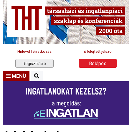
Hírlevél feliratkozás
Elfelejtett jelszó
Belépés
Regisztráció
MENÜ