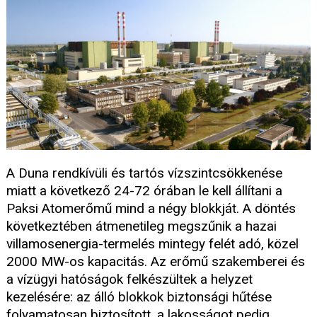
A Duna rendkívüli és tartós vízszintcsökkenése
miatt a következő 24-72 órában le kell állítani a
Paksi Atomerőmű mind a négy blokkját. A döntés
következtében átmenetileg megszűnik a hazai
villamosenergia-termelés mintegy felét adó, közel
2000 MW-os kapacitás. Az erőmű szakemberei és
a vízügyi hatóságok felkészültek a helyzet
kezelésére: az álló blokkok biztonsági hűtése
folyamatosan biztosított, a lakosságot pedig