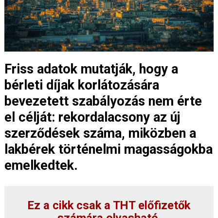
Friss adatok mutatják, hogy a
bérleti díjak korlátozására
bevezetett szabályozás nem érte
el célját: rekordalacsony az új
szerződések száma, miközben a
lakbérek történelmi magasságokba
emelkedtek.
Ez a cikk csak a THT előfizetők