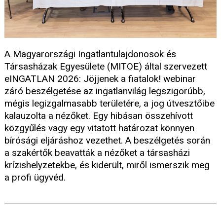
A Magyarországi Ingatlantulajdonosok és
Társasházak Egyesülete (MITOE) által szervezett
eINGATLAN 2026: Jöjjenek a fiatalok! webinar
záró beszélgetése az ingatlanvilág legszigorúbb,
mégis legizgalmasabb területére, a jog útvesztőibe
kalauzolta a nézőket. Egy hibásan összehívott
közgyűlés vagy egy vitatott határozat könnyen
bírósági eljáráshoz vezethet. A beszélgetés során
a szakértők beavatták a nézőket a társasházi
krízishelyzetekbe, és kiderült, miről ismerszik meg
a profi ügyvéd.