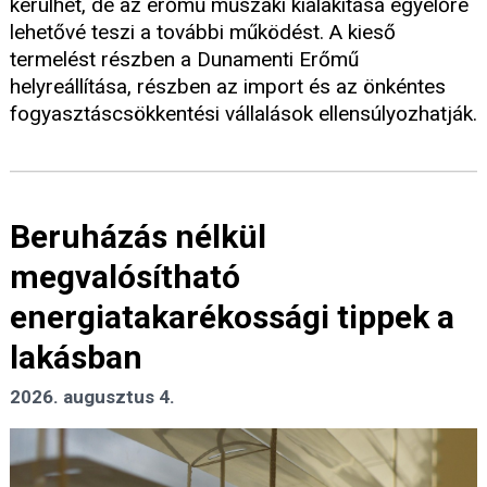
kerülhet, de az erőmű műszaki kialakítása egyelőre
lehetővé teszi a további működést. A kieső
termelést részben a Dunamenti Erőmű
helyreállítása, részben az import és az önkéntes
fogyasztáscsökkentési vállalások ellensúlyozhatják.
Beruházás nélkül
megvalósítható
energiatakarékossági tippek a
lakásban
2026. augusztus 4.