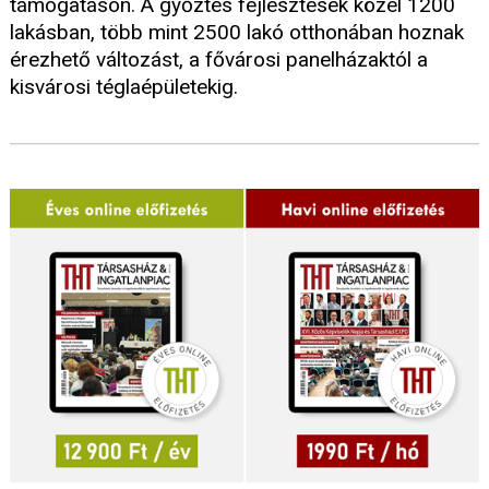
támogatáson. A győztes fejlesztések közel 1200
lakásban, több mint 2500 lakó otthonában hoznak
érezhető változást, a fővárosi panelházaktól a
kisvárosi téglaépületekig.