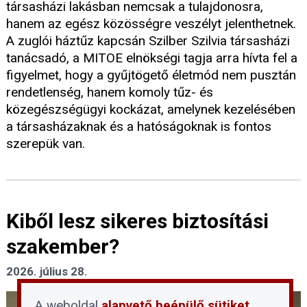
társasházi lakásban nemcsak a tulajdonosra,
hanem az egész közösségre veszélyt jelenthetnek.
A zuglói háztűz kapcsán Szilber Szilvia társasházi
tanácsadó, a MITOE elnökségi tagja arra hívta fel a
figyelmet, hogy a gyűjtögető életmód nem pusztán
rendetlenség, hanem komoly tűz- és
közegészségügyi kockázat, amelynek kezelésében
a társasházaknak és a hatóságoknak is fontos
szerepük van.
Kiből lesz sikeres biztosítási
szakember?
2026. július 28.
A weboldal
alapvető beépülő sütiket