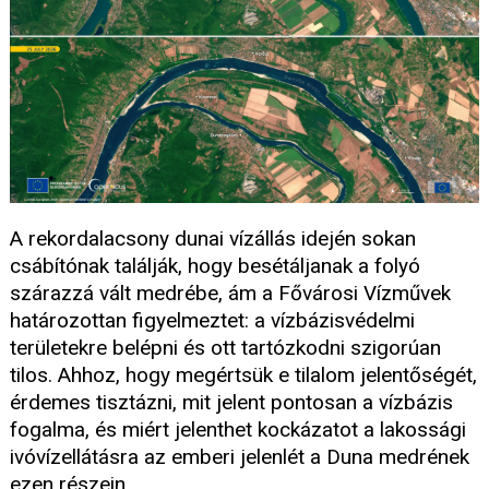
A rekordalacsony dunai vízállás idején sokan
csábítónak találják, hogy besétáljanak a folyó
szárazzá vált medrébe, ám a Fővárosi Vízművek
határozottan figyelmeztet: a vízbázisvédelmi
területekre belépni és ott tartózkodni szigorúan
tilos. Ahhoz, hogy megértsük e tilalom jelentőségét,
érdemes tisztázni, mit jelent pontosan a vízbázis
fogalma, és miért jelenthet kockázatot a lakossági
ivóvízellátásra az emberi jelenlét a Duna medrének
ezen részein.