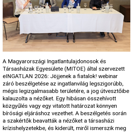
A Magyarországi Ingatlantulajdonosok és
Társasházak Egyesülete (MITOE) által szervezett
eINGATLAN 2026: Jöjjenek a fiatalok! webinar
záró beszélgetése az ingatlanvilág legszigorúbb,
mégis legizgalmasabb területére, a jog útvesztőibe
kalauzolta a nézőket. Egy hibásan összehívott
közgyűlés vagy egy vitatott határozat könnyen
bírósági eljáráshoz vezethet. A beszélgetés során
a szakértők beavatták a nézőket a társasházi
krízishelyzetekbe, és kiderült, miről ismerszik meg