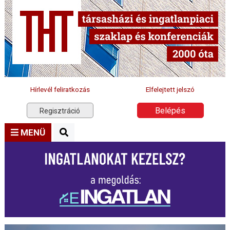
Hírlevél feliratkozás
Elfelejtett jelszó
Belépés
Regisztráció
MENÜ