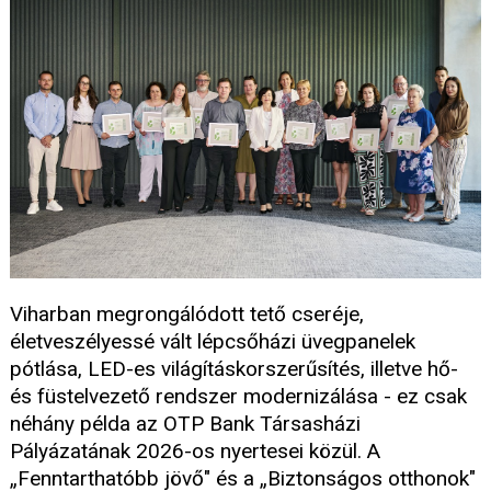
Viharban megrongálódott tető cseréje,
életveszélyessé vált lépcsőházi üvegpanelek
pótlása, LED-es világításkorszerűsítés, illetve hő-
és füstelvezető rendszer modernizálása - ez csak
néhány példa az OTP Bank Társasházi
Pályázatának 2026-os nyertesei közül. A
„Fenntarthatóbb jövő" és a „Biztonságos otthonok"