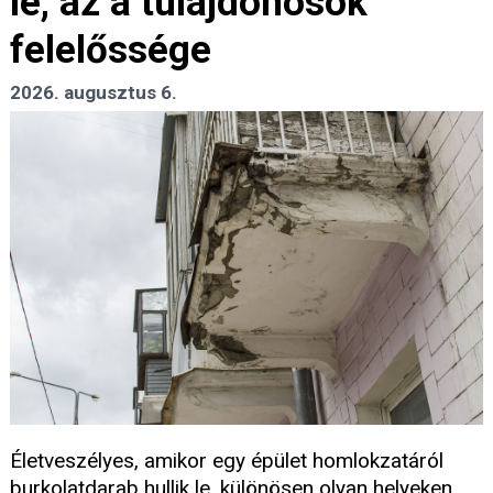
le, az a tulajdonosok
felelőssége
2026. augusztus 6.
Életveszélyes, amikor egy épület homlokzatáról
burkolatdarab hullik le, különösen olyan helyeken,