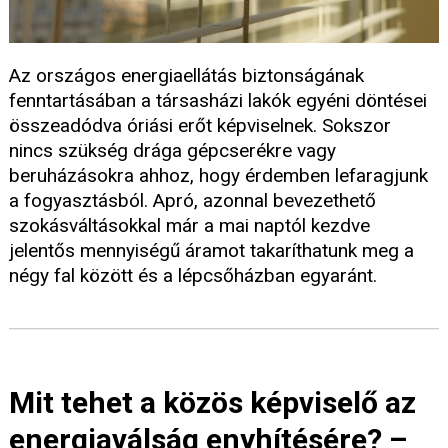
Az országos energiaellátás biztonságának
fenntartásában a társasházi lakók egyéni döntései
összeadódva óriási erőt képviselnek. Sokszor
nincs szükség drága gépcserékre vagy
beruházásokra ahhoz, hogy érdemben lefaragjunk
a fogyasztásból. Apró, azonnal bevezethető
szokásváltásokkal már a mai naptól kezdve
jelentős mennyiségű áramot takaríthatunk meg a
négy fal között és a lépcsőházban egyaránt.
Mit tehet a közös képviselő az
energiaválság enyhítésére? –