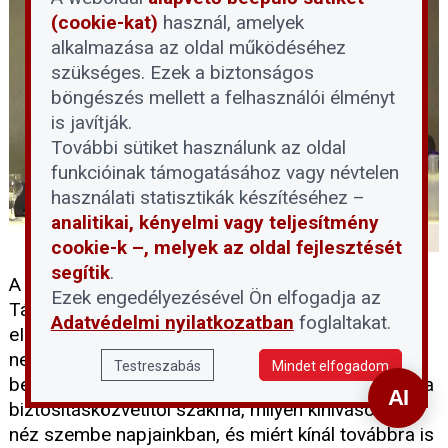
(cookie-kat)
használ, amelyek
alkalmazása az oldal működéséhez
szükséges. Ezek a biztonságos
böngészés mellett a felhasználói élményt
is javítják.
További sütiket használunk az oldal
funkcióinak támogatásához vagy névtelen
használati statisztikák készítéséhez –
analitikai, kényelmi vagy teljesítmény
cookie-k –, melyek az oldal fejlesztését
segítik
.
A Magyarországi Ingatlantulajdonosok és
Ezek engedélyezésével Ön elfogadja az
Társasházak Egyesülete (MITOE) által szervezett
Adatvédelmi nyilatkozatban
foglaltakat.
eINGATLAN 2026: Jöjjenek a fiatalok! webinar
negyedik kerekasztalának résztvevői arról
Testreszabás
Mindet elfogadom
beszélgettek, hogyan alakult át az elmúlt években a
biztosításközvetítői szakma, milyen kihívásokkal
néz szembe napjainkban, és miért kínál továbbra is