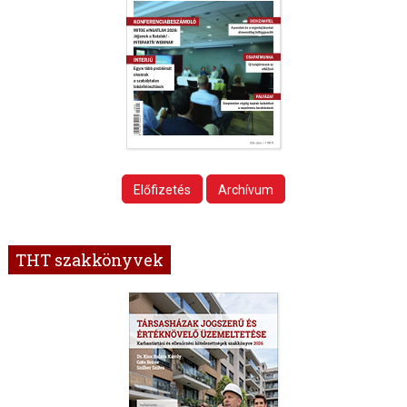
Előfizetés
Archívum
THT szakkönyvek