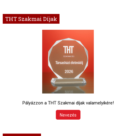
THT Szakmai Díjak
Pályázzon a THT Szakmai díjak valamelyikére!
Nevezés