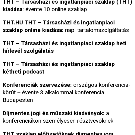
THT – Társasházi és ingatlanpiaci szaklap (THT)
kiadása
: évente 10 online szaklap
THT.HU THT – Társasházi és ingatlanpiaci
szaklap online kiadása:
napi tartalomszolgáltatás
THT – Társasházi és ingatlanpiaci szaklap heti
hírlevél szolgálatás
THT – Társasházi és ingatlanpiaci szaklap
kétheti podcast
Konferenciák szervezése:
országos konferencia-
körút + évente 3 alkalommal konferencia
Budapesten
Díjmentes jogi és műszaki kiadványok:
a
konferenciákon személyesen résztvevőknek
THT szaklap előfizetőknek díjmentes jogi