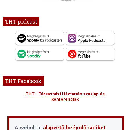
THT podcast
THT Facebook
THT - Társasházi Háztartás szaklap és
konferenciák
A weboldal
alapvető beépülő sütiket