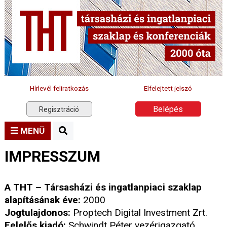
Hírlevél feliratkozás
Elfelejtett jelszó
Belépés
Regisztráció
MENÜ
IMPRESSZUM
A THT – Társasházi és ingatlanpiaci szaklap
alapításának éve:
2000
Jogtulajdonos:
Proptech Digital Investment Zrt.
Felelős kiadó:
Schwindt Péter vezérigazgató,