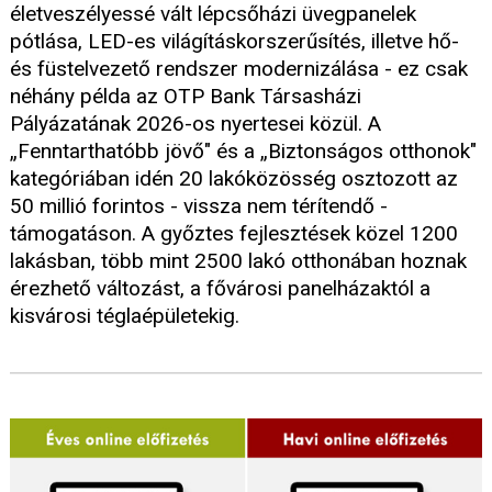
életveszélyessé vált lépcsőházi üvegpanelek
pótlása, LED-es világításkorszerűsítés, illetve hő-
és füstelvezető rendszer modernizálása - ez csak
néhány példa az OTP Bank Társasházi
Pályázatának 2026-os nyertesei közül. A
„Fenntarthatóbb jövő" és a „Biztonságos otthonok"
kategóriában idén 20 lakóközösség osztozott az
50 millió forintos - vissza nem térítendő -
támogatáson. A győztes fejlesztések közel 1200
lakásban, több mint 2500 lakó otthonában hoznak
érezhető változást, a fővárosi panelházaktól a
kisvárosi téglaépületekig.