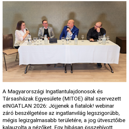
A Magyarországi Ingatlantulajdonosok és
Társasházak Egyesülete (MITOE) által szervezett
eINGATLAN 2026: Jöjjenek a fiatalok! webinar
záró beszélgetése az ingatlanvilág legszigorúbb,
mégis legizgalmasabb területére, a jog útvesztőibe
kalauzolta a nézőket. Egy hibásan összehívott