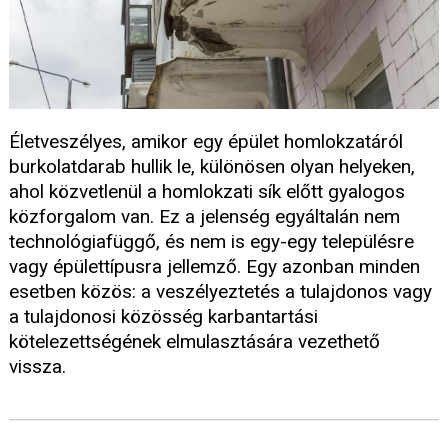
Életveszélyes, amikor egy épület homlokzatáról
burkolatdarab hullik le, különösen olyan helyeken,
ahol közvetlenül a homlokzati sík előtt gyalogos
közforgalom van. Ez a jelenség egyáltalán nem
technológiafüggő, és nem is egy-egy településre
vagy épülettípusra jellemző. Egy azonban minden
esetben közös: a veszélyeztetés a tulajdonos vagy
a tulajdonosi közösség karbantartási
kötelezettségének elmulasztására vezethető
vissza.