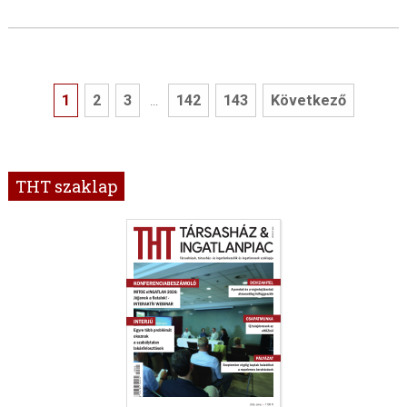
1
2
3
142
143
Következő
...
THT szaklap