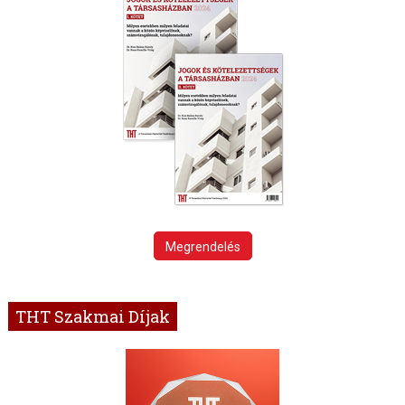
Megrendelés
THT Szakmai Díjak