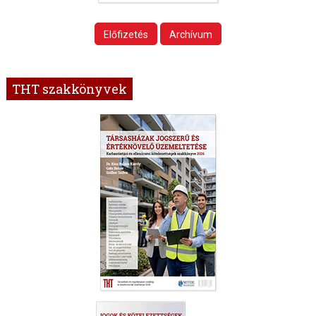
Előfizetés
Archívum
THT szakkönyvek