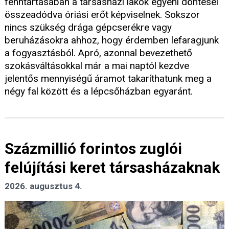
fenntartásában a társasházi lakók egyéni döntései
összeadódva óriási erőt képviselnek. Sokszor
nincs szükség drága gépcserékre vagy
beruházásokra ahhoz, hogy érdemben lefaragjunk
a fogyasztásból. Apró, azonnal bevezethető
szokásváltásokkal már a mai naptól kezdve
jelentős mennyiségű áramot takaríthatunk meg a
négy fal között és a lépcsőházban egyaránt.
Százmillió forintos zuglói
felújítási keret társasházaknak
2026. augusztus 4.