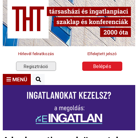
Hírlevél feliratkozás
Elfelejtett jelszó
Belépés
Regisztráció
MENÜ