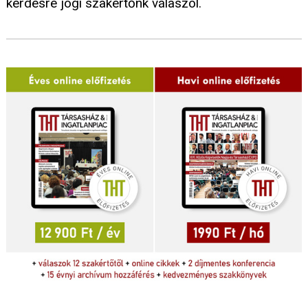
kérdésre jogi szakértőnk válaszol.