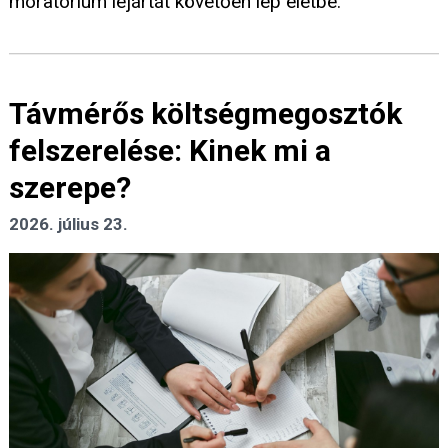
moratórium lejártát követően lép életbe.
Távmérős költségmegosztók
felszerelése: Kinek mi a
szerepe?
2026. július 23.