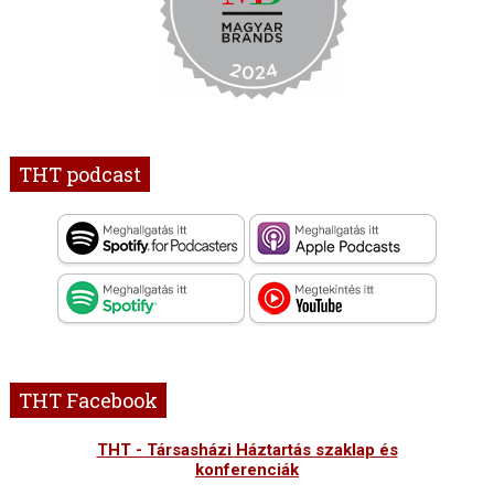
THT podcast
THT Facebook
THT - Társasházi Háztartás szaklap és
konferenciák