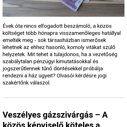
Évek óta nincs elfogadott beszámoló, a közös
költséget több hónapra visszamenőleges hatállyal
emelték meg - sok társasházban ismerősek
lehetnek az ehhez hasonló, komoly vitákat szülő
helyzetek. Mit tehet a tulajdonos, ha a vezetőség
szabálytalan pénzügyi kimutatásokkal és
jogszerűtlennek tűnő döntésekkel próbálja
rendezni a ház ügyeit? Olvasói kérdésre jogi
szakértőnk válaszol.
Veszélyes gázszivárgás – A
közös képviselő köteles a