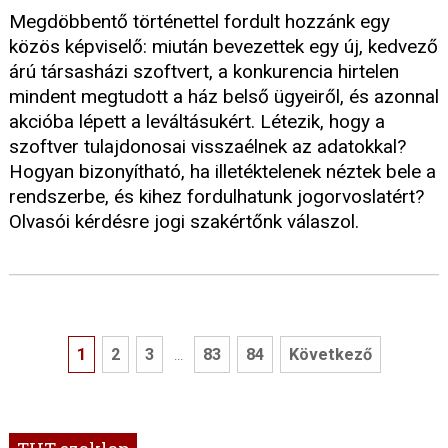
Megdöbbentő történettel fordult hozzánk egy
közös képviselő: miután bevezettek egy új, kedvező
árú társasházi szoftvert, a konkurencia hirtelen
mindent megtudott a ház belső ügyeiről, és azonnal
akcióba lépett a leváltásukért. Létezik, hogy a
szoftver tulajdonosai visszaélnek az adatokkal?
Hogyan bizonyítható, ha illetéktelenek néztek bele a
rendszerbe, és kihez fordulhatunk jogorvoslatért?
Olvasói kérdésre jogi szakértőnk válaszol.
1
2
3
83
84
Következő
...