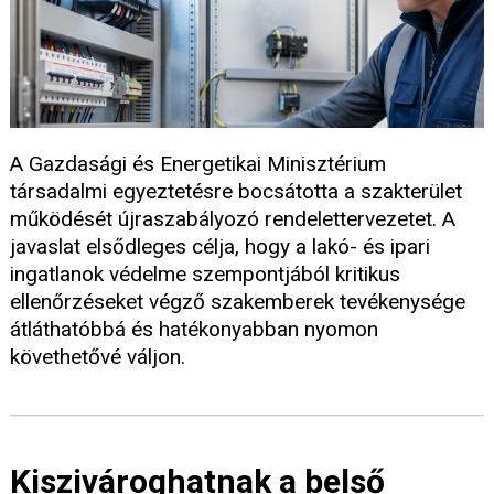
A Gazdasági és Energetikai Minisztérium
társadalmi egyeztetésre bocsátotta a szakterület
működését újraszabályozó rendelettervezetet. A
javaslat elsődleges célja, hogy a lakó- és ipari
ingatlanok védelme szempontjából kritikus
ellenőrzéseket végző szakemberek tevékenysége
átláthatóbbá és hatékonyabban nyomon
követhetővé váljon.
Kiszivároghatnak a belső