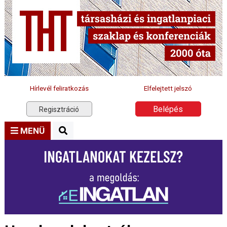
Hírlevél feliratkozás
Elfelejtett jelszó
Belépés
Regisztráció
MENÜ