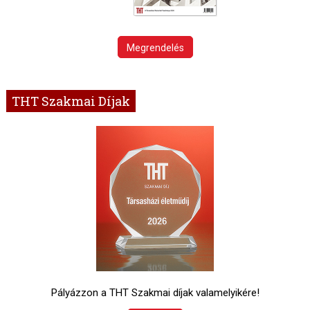
Megrendelés
THT Szakmai Díjak
Pályázzon a THT Szakmai díjak valamelyikére!