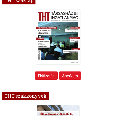
THT szaklap
Előfizetés
Archívum
THT szakkönyvek