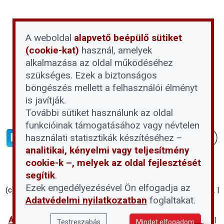
A weboldal
alapvető beépülő sütiket
(cookie-kat)
használ, amelyek
alkalmazása az oldal működéséhez
szükséges. Ezek a biztonságos
böngészés mellett a felhasználói élményt
is javítják.
További sütiket használunk az oldal
funkcióinak támogatásához vagy névtelen
használati statisztikák készítéséhez –
analitikai, kényelmi vagy teljesítmény
cookie-k –, melyek az oldal fejlesztését
segítik
.
Ezek engedélyezésével Ön elfogadja az
(c) Társasházi Háztartás 2026 | Proptech Digital Investment Zrt. |
Adatvédelmi nyilatkozatban
foglaltakat.
Minden jog fenntartva
Általános Szerződési Feltételek
|
Adatvédelmi nyilatkozat
|
Testreszabás
Mindet elfogadom