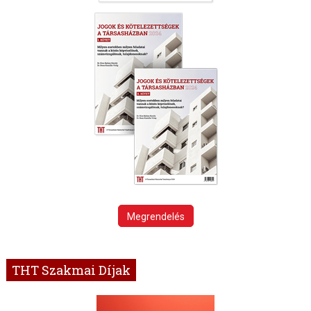
Megrendelés
THT Szakmai Díjak