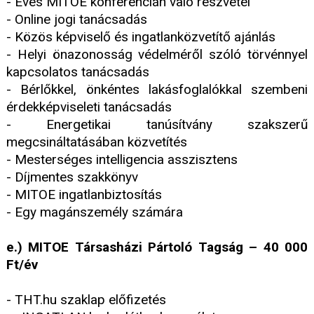
- Éves MITOE konferencián való részvétel
- Online jogi tanácsadás
- Közös képviselő és ingatlanközvetítő ajánlás
- Helyi önazonosság védelméről szóló törvénnyel
kapcsolatos tanácsadás
- Bérlőkkel, önkéntes lakásfoglalókkal szembeni
érdekképviseleti tanácsadás
- Energetikai tanúsítvány szakszerű
megcsináltatásában közvetítés
- Mesterséges intelligencia asszisztens
- Díjmentes szakkönyv
- MITOE ingatlanbiztosítás
- Egy magánszemély számára
e.) MITOE Társasházi Pártoló Tagság – 40 000
Ft/év
- THT.hu szaklap előfizetés