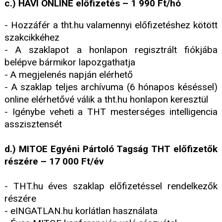
c.) HAVI ONLINE előfizetés – 1 990 Ft/hó
- Hozzáfér a tht.hu valamennyi előfizetéshez kötött
szakcikkéhez
- A szaklapot a honlapon regisztrált fiókjába
belépve bármikor lapozgathatja
- A megjelenés napján elérhető
- A szaklap teljes archívuma (6 hónapos késéssel)
online elérhetővé válik a tht.hu honlapon keresztül
- Igénybe veheti a THT mesterséges intelligencia
asszisztensét
d.) MITOE Egyéni Pártoló Tagság THT előfizetők
részére – 17 000 Ft/év
- THT.hu éves szaklap előfizetéssel rendelkezők
részére
- eINGATLAN.hu korlátlan használata