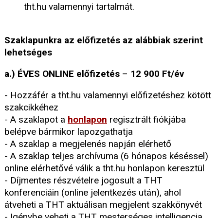
tht.hu valamennyi tartalmát.
Szaklapunkra az előfizetés az alábbiak szerint
lehetséges
a.) ÉVES ONLINE előfizetés
–
12 900 Ft/év
- Hozzáfér a tht.hu valamennyi előfizetéshez kötött
szakcikkéhez
- A szaklapot a
honlapon
regisztrált fiókjába
belépve bármikor lapozgathatja
- A szaklap a megjelenés napján elérhető
- A szaklap teljes archívuma (6 hónapos késéssel)
online elérhetővé válik a tht.hu honlapon keresztül
- Díjmentes részvételre jogosult a THT
konferenciáin (online jelentkezés után), ahol
átveheti a THT aktuálisan megjelent szakkönyvét
- Igénybe veheti a THT mesterséges intelligencia