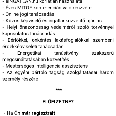
- eINGATLAN.hu korlátlan használata
- Éves MITOE konferencián való részvétel
- Online jogi tanácsadás
- Közös képviselő és ingatlanközvetítő ajánlás
- Helyi önazonosság védelméről szóló törvénnyel
kapcsolatos tanácsadás
- Bérlőkkel, önkéntes lakásfoglalókkal szembeni
érdekképviseleti tanácsadás
- Energetikai tanúsítvány szakszerű
megcsináltatásában közvetítés
- Mesterséges intelligencia asszisztens
- Az egyéni pártoló tagság szolgáltatásai három
személy részére
***
ELŐFIZETNE?
- Ha Ön
már regisztrált