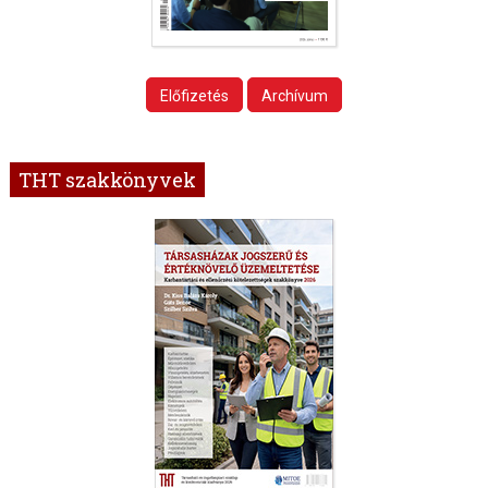
Előfizetés
Archívum
THT szakkönyvek