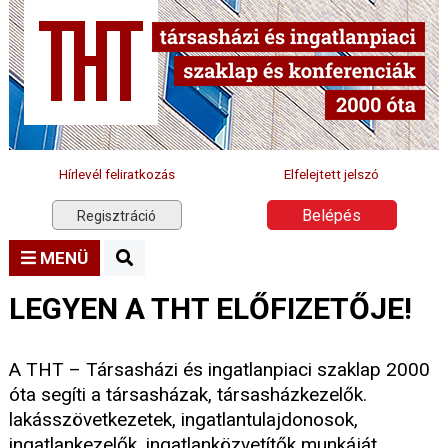
Hírlevél feliratkozás
Elfelejtett jelszó
Belépés
Regisztráció
MENÜ
LEGYEN A THT ELŐFIZETŐJE!
A THT – Társasházi és ingatlanpiaci szaklap 2000
óta segíti a társasházak, társasházkezelők.
lakásszövetkezetek, ingatlantulajdonosok,
ingatlankezelők, ingatlanközvetítők munkáját.