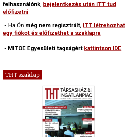
felhasználónk
,
bejelentkezés után
ITT tud
előfizetni
- Ha Ön
még nem regisztrált
,
ITT létrehozhat
egy fiókot és előfizethet a szaklapra
-
MITOE Egyesületi tagságért
kattintson IDE
THT szaklap