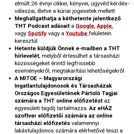
elmúlt 26 évnyi cikkei, könyvei, ügyvéd kérdés-
válaszai, illetve a kúriai jogesetek mellett
Meghallgathatja a kéthetente jelentkező
THT Podcast adásait
a
Google
,
Apple
,
vagy
Spotify
vagy a
Youtube
felületein
keresztül
Hetente küldjük Önnek e-mailben a THT
hírlevelét
, melyből értesülhet a társasházi
közösségeket érintő legfrissebb
eseményekről, megtakarítási lehetőségekről
A MITOE – Magyarországi
Ingatlantulajdonosok és Társasházak
Országos Egyesületének Pártoló Tagjai
számára a THT online előfizetést
az
egyesületi tagdíj tartalmazza.
Az eHÁZ
szoftver előfizetői számára az online
társasházi előfizetés
valamennyi
lakástulajdonos számára elérhetővé teszi a