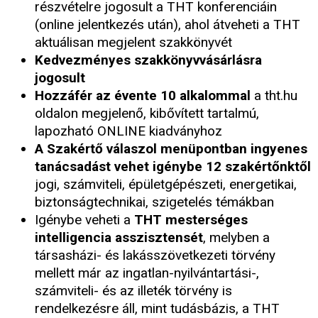
részvételre jogosult a THT konferenciáin
(online jelentkezés után), ahol átveheti a THT
aktuálisan megjelent szakkönyvét
Kedvezményes szakkönyvvásárlásra
jogosult
Hozzáfér az évente 10 alkalommal
a tht.hu
oldalon megjelenő, kibővített tartalmú,
lapozható ONLINE kiadványhoz
A Szakértő válaszol menüpontban ingyenes
tanácsadást vehet igénybe 12 szakértőnktől
jogi, számviteli, épületgépészeti, energetikai,
biztonságtechnikai, szigetelés témákban
Igénybe veheti a
THT mesterséges
intelligencia asszisztensét
, melyben a
társasházi- és lakásszövetkezeti törvény
mellett már az ingatlan-nyilvántartási-,
számviteli- és az illeték törvény is
rendelkezésre áll, mint tudásbázis, a THT