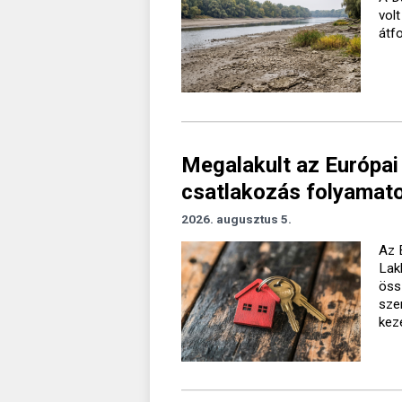
vol
átf
Megalakult az Európai
csatlakozás folyamato
2026. augusztus 5.
Az 
Lak
öss
sze
kez