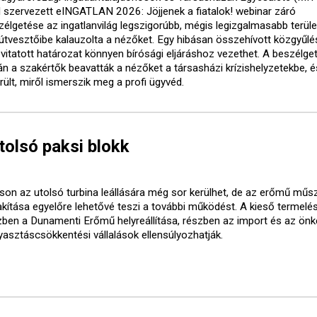
al szervezett eINGATLAN 2026: Jöjjenek a fiatalok! webinar záró
zélgetése az ingatlanvilág legszigorúbb, mégis legizgalmasabb terüle
 útvesztőibe kalauzolta a nézőket. Egy hibásan összehívott közgyűlé
 vitatott határozat könnyen bírósági eljáráshoz vezethet. A beszélge
án a szakértők beavatták a nézőket a társasházi krízishelyzetekbe, é
rült, miről ismerszik meg a profi ügyvéd.
utolsó paksi blokk
son az utolsó turbina leállására még sor kerülhet, de az erőmű műs
lakítása egyelőre lehetővé teszi a további működést. A kieső termelé
zben a Dunamenti Erőmű helyreállítása, részben az import és az ön
yasztáscsökkentési vállalások ellensúlyozhatják.