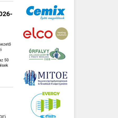
2026-
lvezető
i
az 50
tések
TOE)