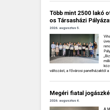
Több mint 2500 lakó o
os Társasházi Pályáza
2026. augusztus 5.
Vih
üve
ren
Pál
„Bi
mil
köz
változást, a fővárosi panelházaktól a 
Megéri fiatal jogászké
2026. augusztus 4.
A M