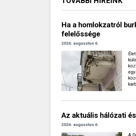
TOVÁBBI HÍREINK
Ha a homlokzatról burk
felelőssége
2026. augusztus 6.
Élet
kül
köz
egy
köz
kar
Az aktuális hálózati és
2026. augusztus 6.
A D