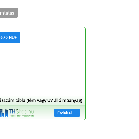
mtatás
 670 HUF
ázszám tábla (fém vagy UV álló műanyag)
Érdekel →