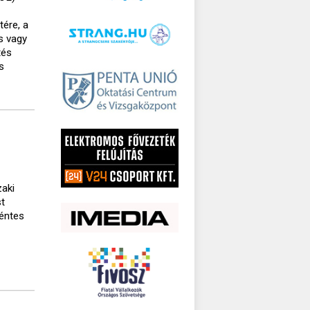
tére, a
s vagy
tés
s
zaki
st
kéntes