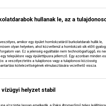
olatdarabok hullanak le, az a tulajdonos
veszélyes, amikor egy épület homlokzatáról burkolatdarab hullik le,
önösen olyan helyeken, ahol közvetlenül a homlokzati sík előtt gyalo
forgalom van. Ez a jelenség egyáltalán nem technológiafüggő, és ne
-egy településre vagy épülettípusra jellemző. Egy azonban minden e
ös: a veszélyeztetés a tulajdonos vagy a tulajdonosi közösség
bantartási kötelezettségének elmulasztására vezethető vissza.
 vízügyi helyzet stabil
una vízszintje lassan emelkedik, a Paksi Atomerőmű teljes leállításr