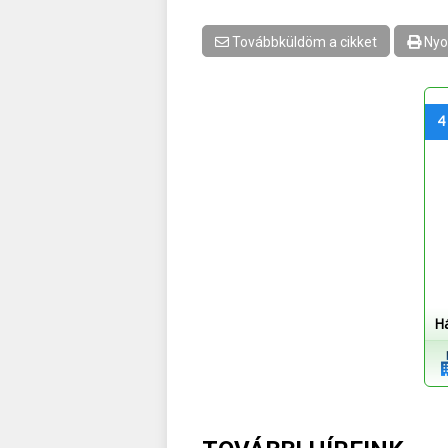
Továbbküldöm a cikket
Nyo
4
H