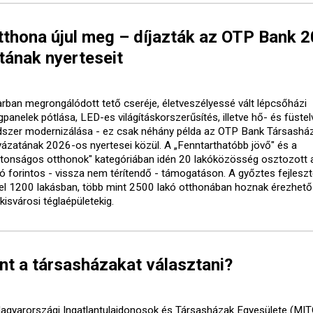
tthona újul meg – díjazták az OTP Bank 
tának nyerteseit
arban megrongálódott tető cseréje, életveszélyessé vált lépcsőházi
gpanelek pótlása, LED-es világításkorszerűsítés, illetve hő- és füste
dszer modernizálása - ez csak néhány példa az OTP Bank Társasház
yázatának 2026-os nyertesei közül. A „Fenntarthatóbb jövő" és a
ztonságos otthonok" kategóriában idén 20 lakóközösség osztozott 
lió forintos - vissza nem térítendő - támogatáson. A győztes fejlesz
el 1200 lakásban, több mint 2500 lakó otthonában hoznak érezhető
kisvárosi téglaépületekig.
nt a társasházakat választani?
agyarországi Ingatlantulajdonosok és Társasházak Egyesülete (MI