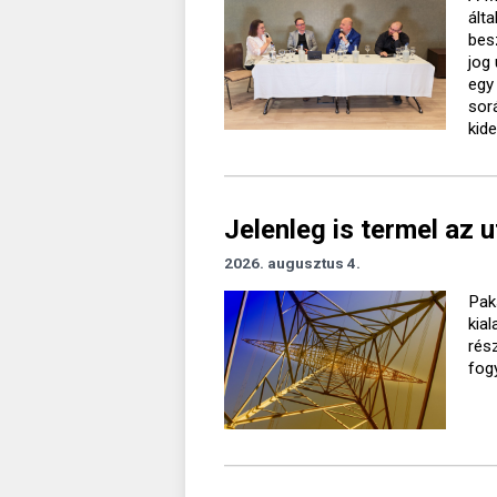
ált
bes
jog
egy
sor
kide
Jelenleg is termel az 
2026. augusztus 4.
Pak
kia
rés
fog