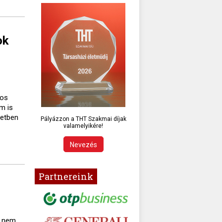
ok
gos
m is
setben
Pályázzon a THT Szakmai díjak
valamelyikére!
Nevezés
Partnereink
a nem