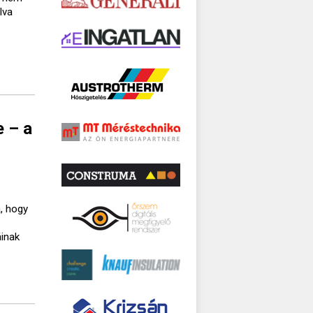
lva
e – a
, hogy
áinak