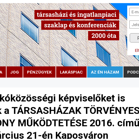
El
A
JOG
PÉNZÜGYEK
LAKÁSPIAC
AZ ÉN HÁZAM
PODC
óközösségi képviselőket is
rjuk a TÁRSASHÁZAK TÖRVÉNYES
NY MŰKÖDTETÉSE 2016. cím
árcius 21-én Kaposváron