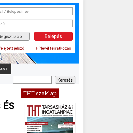
Regisztráció
felejtett jelszó
Hírlevél feliratkozás
AST
THT szaklap
 ÉS
ű