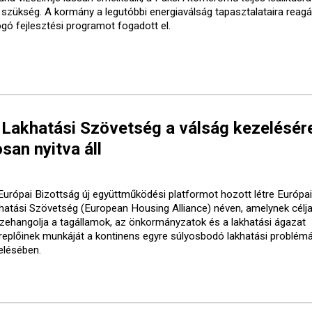
t szükség. A kormány a legutóbbi energiaválság tapasztalataira reagá
ogó fejlesztési programot fogadott el.
 Lakhatási Szövetség a válság kezelésér
san nyitva áll
Európai Bizottság új együttműködési platformot hozott létre Európai
hatási Szövetség (European Housing Alliance) néven, amelynek célja
zehangolja a tagállamok, az önkormányzatok és a lakhatási ágazat
replőinek munkáját a kontinens egyre súlyosbodó lakhatási problém
elésében.