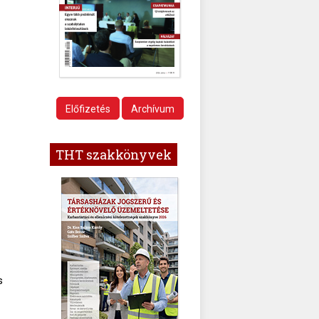
Előfizetés
Archívum
THT szakkönyvek
s