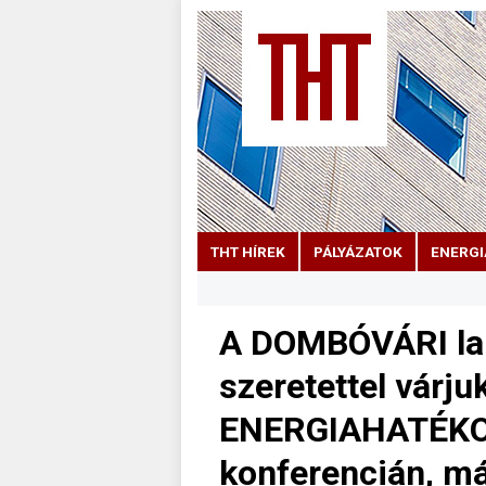
THT HÍREK
PÁLYÁZATOK
ENERGI
A DOMBÓVÁRI lak
szeretettel vá
ENERGIAHATÉKO
konferencián, m