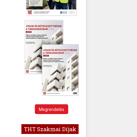
Megrendelés
THT Szakmai Díjak