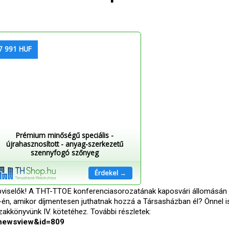
7 991 HUF
Prémium minőségű speciális -
újrahasznosított - anyag-szerkezetű
szennyfogó szőnyeg
Érdekel →
épviselők! A THT-TTOE konferenciasorozatának kaposvári állomásán
-én, amikor díjmentesen juthatnak hozzá a Társasházban él? Önnel i
akkönyvünk IV. kötetéhez. További részletek:
=newsview&id=809