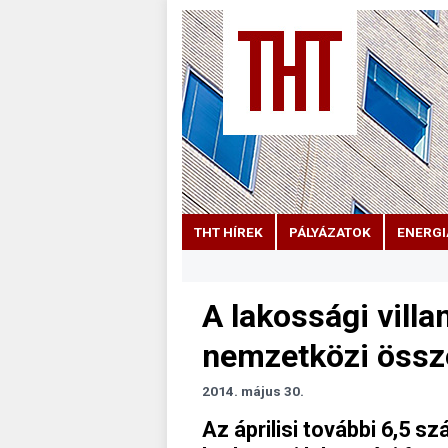
THT HÍREK
PÁLYÁZATOK
ENERGI
A lakossági vill
nemzetközi össze
2014. május 30.
Az áprilisi további 6,5 