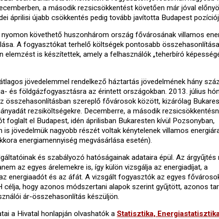
Decemberben, a második rezsicsökkentést követően már jóval előny
idei áprilisi újabb csökkentés pedig tovább javította Budapest pozíciój
nyomon követhető huszonhárom ország fővárosának villamos ener
ulása. A fogyasztókat terhelő költségek pontosabb összehasonlítás
n elemzést is készítettek, amely a felhasználók „teherbíró képesség
 átlagos jövedelemmel rendelkező háztartás jövedelmének hány száz
ia- és földgázfogyasztásra az érintett országokban. 2013. július h
z összehasonlításban szereplő fővárosok között, kizárólag Bukare
hányadát rezsiköltségekre. Decemberre, a második rezsicsökkentés
t foglalt el Budapest, idén áprilisban Bukaresten kívül Pozsonyban,
is jövedelmük nagyobb részét voltak kénytelenek villamos energiár
nakkora energiamennyiség megvásárlása esetén).
gáltatóinak és szabályozó hatóságainak adataira épül. Az árgyűjtés
anem az egyes árelemekre is, így külön vizsgálja az energiadíjat, a
, az energiaadót és az áfát. A vizsgált fogyasztók az egyes fővároso
célja, hogy azonos módszertani alapok szerint gyűjtött, azonos ta
ználói ár-összehasonlítás készüljön.
tai a Hivatal honlapján olvashatók a
Statisztika, Energiastatisztik