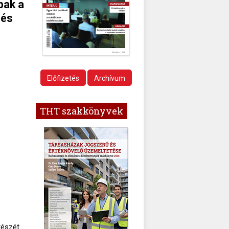
bak a
 és
Előfizetés
Archívum
THT szakkönyvek
részét