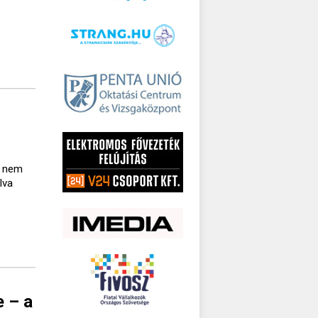
a nem
lva
e – a