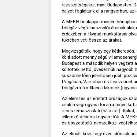
rezsiköltségekre, mint Budapesten. 
helyet foglaltunk el a rangsorban, az 
A MEKH honlapján minden hónapban 
földgáz végfelhasználói árainak alak
érdekében a Hivatal munkatársai olya
tükrében veti össze az árakat.
Megvizsgálták, hogy egy kétkeresős,
költi adott mennyiségű villamosenerg
Budapest a második helyen végzett a
költötték nettó jövedelmük nagyobb 
köszönhetően jelentősen jobb pozíció
Prágában, Varsóban és Lisszabonban 
földgázra fordítani a lakosok (ugya
Az elemzés az érintett országok szol
csak a végfogyasztói árra terjed ki, h
rendszerhasználati (hálózati) díjakat
jellemző átlagos fogyasztók. A MEKH 
és összetételű, nemzetközi végfelhas
Az elmúlt, közel egy éves időszak ada