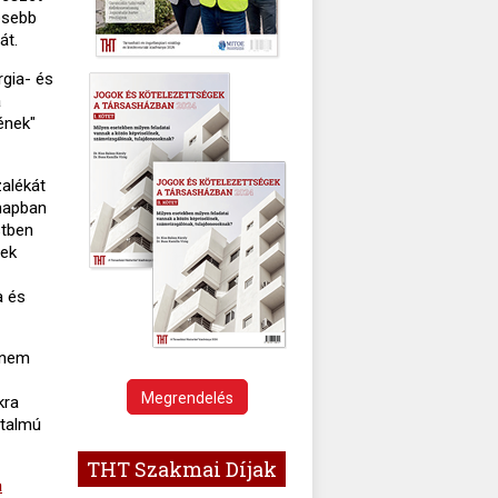
ösebb
át.
gia- és
a
ének"
alékát
ónapban
stben
nek
a és
 nem
Megrendelés
kra
rtalmú
THT Szakmai Díjak
a