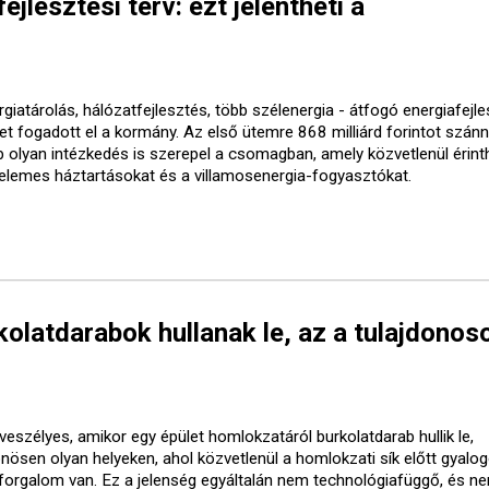
ejlesztési terv: ezt jelentheti a
giatárolás, hálózatfejlesztés, több szélenergia - átfogó energiafejle
vet fogadott el a kormány. Az első ütemre 868 milliárd forintot szánn
b olyan intézkedés is szerepel a csomagban, amely közvetlenül érinth
elemes háztartásokat és a villamosenergia-fogyasztókat.
olatdarabok hullanak le, az a tulajdonos
veszélyes, amikor egy épület homlokzatáról burkolatdarab hullik le,
önösen olyan helyeken, ahol közvetlenül a homlokzati sík előtt gyalo
forgalom van. Ez a jelenség egyáltalán nem technológiafüggő, és ne