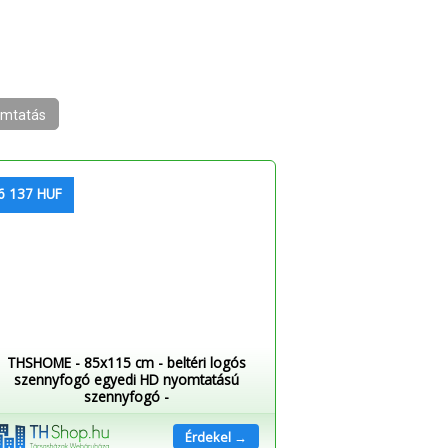
mtatás
6 137 HUF
THSHOME - 85x115 cm - beltéri logós
szennyfogó egyedi HD nyomtatású
szennyfogó -
Érdekel →