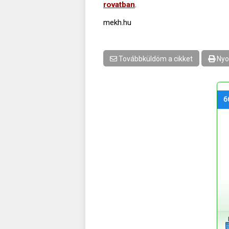
rovatban
.
mekh.hu
Továbbküldöm a cikket
Nyo
6