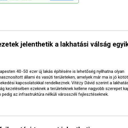
etek jelenthetik a lakhatási válság egyi
apesten 40-50 ezer új lakás építésére is lehetőség nyílhatna olyan
lhasznosított állami és vasúti területeken, amelyek már ma is jó kötö
lekedési kapcsolatokkal rendelkeznek. Vitézy Dávid szerint a lakhatás
ság kezelésében ezeknek a területeknek kellene nagyobb szerepet ka
pedig az infrastruktúra nélküli városszéli fejlesztéseknek.