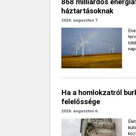
868 milliárdos energiaf
háztartásoknak
2026. augusztus 7.
Ener
ter
töb
nap
Ha a homlokzatról burk
felelőssége
2026. augusztus 6.
Élet
kül
köz