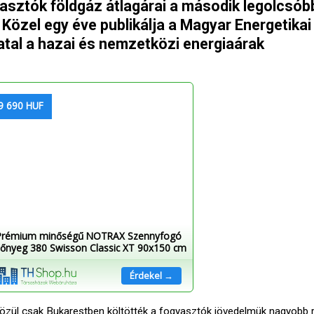
asztók földgáz átlagárai a második legolcsób
 Közel egy éve publikálja a Magyar Energetikai
tal a hazai és nemzetközi energiaárak
9 690 HUF
Prémium minőségű NOTRAX Szennyfogó
őnyeg 380 Swisson Classic XT 90x150 cm
Érdekel →
 közül csak Bukarestben költötték a fogyasztók jövedelmük nagyobb 