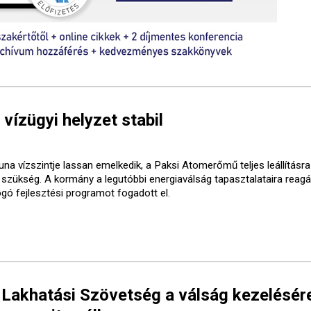
 vízügyi helyzet stabil
una vízszintje lassan emelkedik, a Paksi Atomerőmű teljes leállításr
t szükség. A kormány a legutóbbi energiaválság tapasztalataira reagá
ogó fejlesztési programot fogadott el.
 Lakhatási Szövetség a válság kezelésér