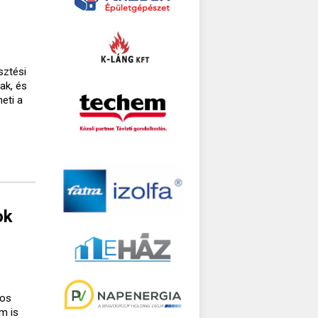
sztési
ak, és
eti a
ok
gos
m is