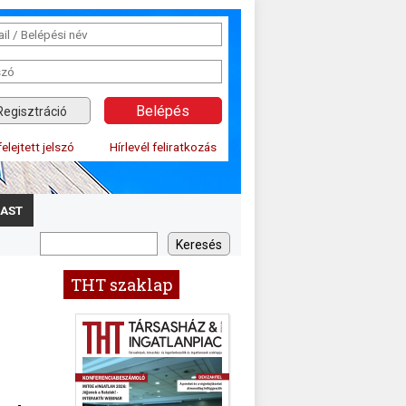
Regisztráció
felejtett jelszó
Hírlevél feliratkozás
AST
THT szaklap