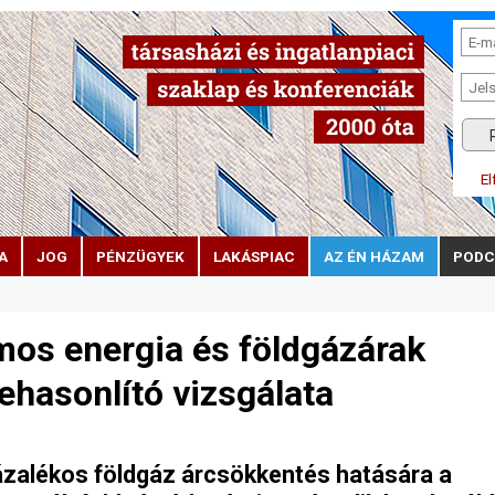
El
A
JOG
PÉNZÜGYEK
LAKÁSPIAC
AZ ÉN HÁZAM
PODC
amos energia és földgázárak
hasonlító vizsgálata
százalékos földgáz árcsökkentés hatására a