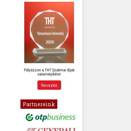
Pályázzon a THT Szakmai díjak
valamelyikére!
Nevezés
Partnereink