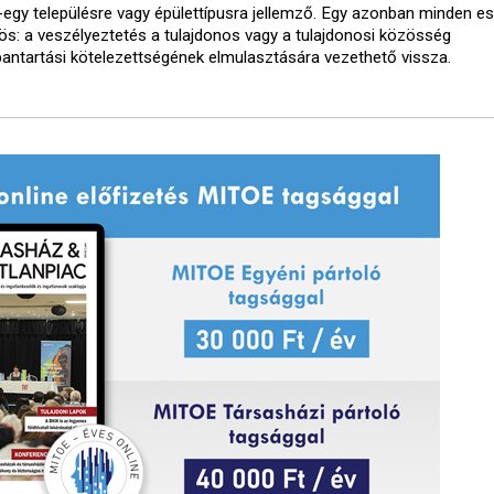
-egy településre vagy épülettípusra jellemző. Egy azonban minden e
ös: a veszélyeztetés a tulajdonos vagy a tulajdonosi közösség
bantartási kötelezettségének elmulasztására vezethető vissza.