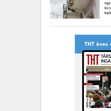
egy
köz
kar