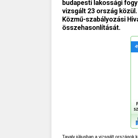
budapesti lakossági fogy
vizsgált 23 ország közül.
Közmű-szabályozási Hiva
összehasonlítását.
4
sz
Tavaly júliusban a vizsgált országok