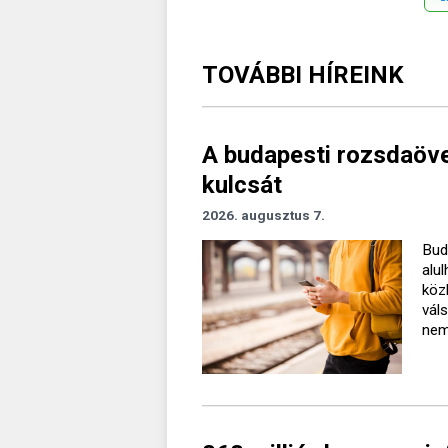
TOVÁBBI HÍREINK
A budapesti rozsdaövez
kulcsát
2026. augusztus 7.
Bud
alu
köz
vál
nem 