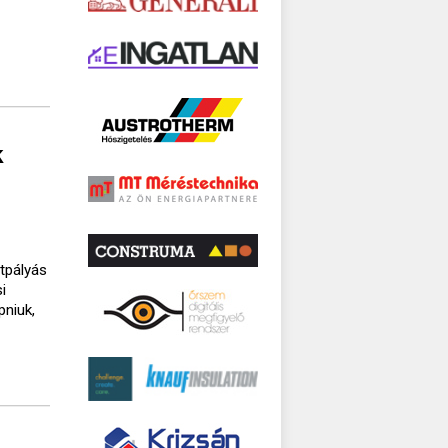
k
ttpályás
i
pniuk,