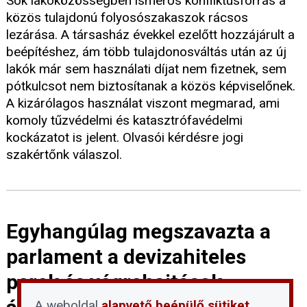
Sok lakóközösségben ismerős konfliktusforrás a
közös tulajdonú folyosószakaszok rácsos
lezárása. A társasház évekkel ezelőtt hozzájárult a
beépítéshez, ám több tulajdonosváltás után az új
lakók már sem használati díjat nem fizetnek, sem
pótkulcsot nem biztosítanak a közös képviselőnek.
A kizárólagos használat viszont megmarad, ami
komoly tűzvédelmi és katasztrófavédelmi
kockázatot is jelent. Olvasói kérdésre jogi
szakértőnk válaszol.
Egyhangúlag megszavazta a
parlament a devizahiteles
perek és végrehajtások
A weboldal
alapvető beépülő sütiket