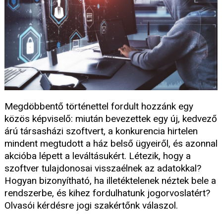
Megdöbbentő történettel fordult hozzánk egy
közös képviselő: miután bevezettek egy új, kedvező
árú társasházi szoftvert, a konkurencia hirtelen
mindent megtudott a ház belső ügyeiről, és azonnal
akcióba lépett a leváltásukért. Létezik, hogy a
szoftver tulajdonosai visszaélnek az adatokkal?
Hogyan bizonyítható, ha illetéktelenek néztek bele a
rendszerbe, és kihez fordulhatunk jogorvoslatért?
Olvasói kérdésre jogi szakértőnk válaszol.