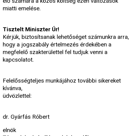
élő számára a közös költség ezen változások
miatti emelése.
Tisztelt Miniszter Úr!
Kérjük, biztosítsanak lehetőséget számunkra arra,
hogy a jogszabály értelmezés érdekében a
megfelelő szakterülettel fel tudjuk venni a
kapcsolatot.
Felelősségteljes munkájához további sikereket
kívánva,
üdvözlettel:
dr. Gyárfás Róbert
elnök