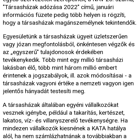
"Társasházak adózása 2022" című, januári
információs füzete pedig több helyen is rögzíti,
hogy a társasházak magánszemélynek tekintendők.
Egyesületünk a társasházak ügyeit üzletszerűen
vagy józan megfontolásból, önkéntesen végzők és
az „egyszerű" tulajdonosok érdekében
tevékenykedik. Több mint egy millió társasházi
lakásban élő, több mint három millió embert
érintenek a jogszabályok, ill. azok módosításai - a
társasházak vagyoni értéke a nemzeti vagyon igen
jelentős hányadát testesíti meg.
A társasházak általában egyéni vállalkozókat
vesznek igénybe, például a takarítás, kertészet,
lakatos, víz- és villanyszerelő tevékenységre. Ha
mindezen vállalkozók kiesnének a KATA hatálya
alól, ha nem számlázhatnának a továbbiakban a