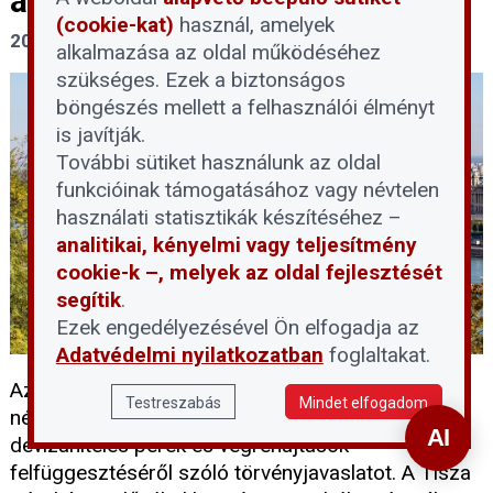
átmeneti felfüggesztését
(cookie-kat)
használ, amelyek
2026. június 9.
alkalmazása az oldal működéséhez
szükséges. Ezek a biztonságos
böngészés mellett a felhasználói élményt
is javítják.
További sütiket használunk az oldal
funkcióinak támogatásához vagy névtelen
használati statisztikák készítéséhez –
analitikai, kényelmi vagy teljesítmény
cookie-k –, melyek az oldal fejlesztését
segítik
.
Ezek engedélyezésével Ön elfogadja az
Adatvédelmi nyilatkozatban
foglaltakat.
Az Országgyűlés ellenszavazat és tartózkodás
Testreszabás
Mindet elfogadom
nélkül, egyöntetűen elfogadta a folyamatban lévő
devizahiteles perek és végrehajtások
felfüggesztéséről szóló törvényjavaslatot. A Tisza