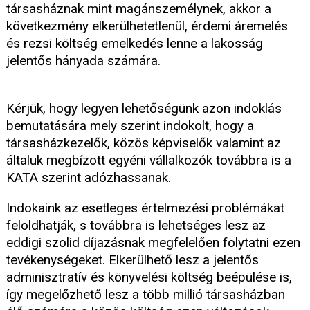
társasháznak mint magánszemélynek, akkor a
következmény elkerülhetetlenül, érdemi áremelés
és rezsi költség emelkedés lenne a lakosság
jelentős hányada számára.
Kérjük, hogy legyen lehetőségünk azon indoklás
bemutatására mely szerint indokolt, hogy a
társasházkezelők, közös képviselők valamint az
általuk megbízott egyéni vállalkozók továbbra is a
KATA szerint adózhassanak.
Indokaink az esetleges értelmezési problémákat
feloldhatják, s továbbra is lehetséges lesz az
eddigi szolid díjazásnak megfelelően folytatni ezen
tevékenységeket. Elkerülhető lesz a jelentős
adminisztratív és könyvelési költség beépülése is,
így megelőzhető lesz a több millió társasházban