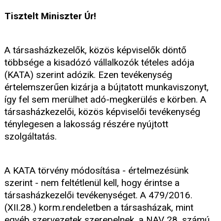
Tisztelt Miniszter Úr!
A társasházkezelők, közös képviselők döntő
többsége a kisadózó vállalkozók tételes adója
(KATA) szerint adózik. Ezen tevékenység
értelemszerűen kizárja a bújtatott munkaviszonyt,
így fel sem merülhet adó-megkerülés e körben. A
társasházkezelői, közös képviselői tevékenység
ténylegesen a lakosság részére nyújtott
szolgáltatás.
A KATA törvény módosítása - értelmezésünk
szerint - nem feltétlenül kell, hogy érintse a
társasházkezelői tevékenységet. A 479/2016.
(XII.28.) korm.rendeletben a társasházak, mint
egyéb szervezetek szerepelnek, a NAV 28. számú,