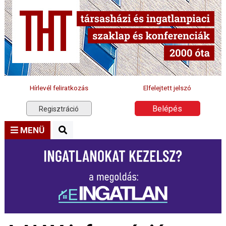
Hírlevél feliratkozás
Elfelejtett jelszó
Belépés
Regisztráció
MENÜ