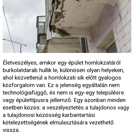
Életveszélyes, amikor egy épület homlokzatáról
burkolatdarab hullik le, különösen olyan helyeken,
ahol közvetlenül a homlokzati sík előtt gyalogos
közforgalom van. Ez a jelenség egyáltalán nem
technológiafüggő, és nem is egy-egy településre
vagy épülettípusra jellemző. Egy azonban minden
esetben közös: a veszélyeztetés a tulajdonos vagy
a tulajdonosi közösség karbantartási
kötelezettségének elmulasztására vezethető
vissza.