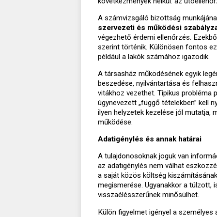
következmények nélkül: az utóellenőr
A számvizsgáló bizottság munkájána
szervezeti és működési szabályz
végezhető érdemi ellenőrzés. Ezekből 
szerint történik. Különösen fontos ez
például a lakók számához igazodik.
A társasház működésének egyik legé
beszedése, nyilvántartása és felhas
vitákhoz vezethet. Tipikus probléma 
úgynevezett „függő tételekben” kell n
ilyen helyzetek kezelése jól mutatja
működése.
Adatigénylés és annak határai
A tulajdonosoknak joguk van informác
az adatigénylés nem válhat eszközzé 
a saját közös költség kiszámításának 
megismerése. Ugyanakkor a túlzott, 
visszaélésszerűnek minősülhet.
Külön figyelmet igényel a személyes 