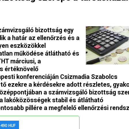
számvizsgáló bizottság egy
k a határ az ellenőrzés és a
yen eszközökkel
gatlan működése átlátható és
HT márciusi, a
s értéknövelő
pesti konferenciáján Csizmadia Szabolcs
ő ezekre a kérdésekre adott részletes, gyako
középpontjában a számvizsgáló bizottság sze
l a lakóközösségek stabil és átlátható
tosabb pillére a megfelelő ellenőrzési rendsz
 490 HUF