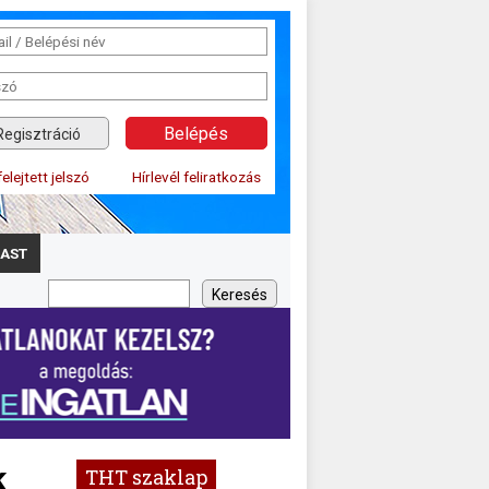
Regisztráció
felejtett jelszó
Hírlevél feliratkozás
AST
k
THT szaklap