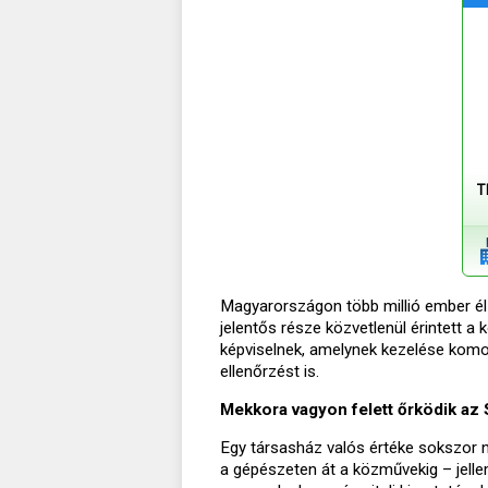
T
Magyarországon több millió ember él 
jelentős része közvetlenül érintett a
képviselnek, amelynek kezelése komol
ellenőrzést is.
Mekkora vagyon felett őrködik az
Egy társasház valós értéke sokszor n
a gépészeten át a közművekig – jell