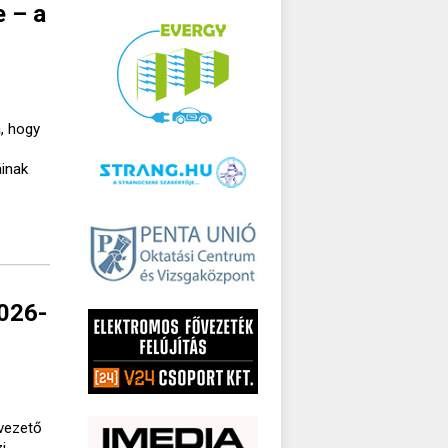
e – a
, hogy
áinak
2026-
lvezető
i