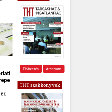
Előfizetés
Archívum
rlati
repe
THT szakkönyvek
er.