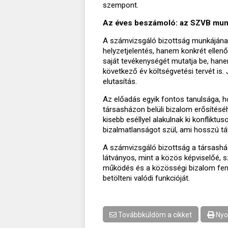
szempont.
Az éves beszámoló: az SZVB mun
A számvizsgáló bizottság munkáján
helyzetjelentés, hanem konkrét elle
saját tevékenységét mutatja be, hane
következő év költségvetési tervét is.
elutasítás.
Az előadás egyik fontos tanulsága, h
társasházon belüli bizalom erősítésé
kisebb eséllyel alakulnak ki konflik
bizalmatlanságot szül, ami hosszú t
A számvizsgáló bizottság a társash
látványos, mint a közös képviselőé, 
működés és a közösségi bizalom fen
betölteni valódi funkcióját.
Továbbküldöm a cikket
Nyo