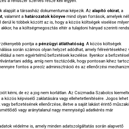
zés a rendszer szerves része kell legyen.
k alapját a társasház dokumentumai képezik. Az
alapító okirat
, a
at
, valamint a
határozatok könyve
mind olyan források, amelyek né
derül ki többek között az is, hogy a közös költségek viselése milyen
 akkor, ha a költségmegosztás eltér a tulajdoni hányad szerinti rends
rzékenyebb pontja a
pénzügyi
átláthatóság
. A közös költségek
ználása során számos olyan helyzet adódhat, amely félreértésekhez 
például a nem egyértelmű befizetések kezelése. Ilyenkor a befizetése
yilvántartani addig, amíg nem tisztázódik, hogy pontosan kihez tarto
, mennyire fontos a precíz adminisztráció és az ellenőrzési mechani
iót kérni, de ez a jog nem korlátlan. Az Csizmadia Szabolcs kiemelt
a közös képviselő zaklatására vagy ellehetetlenítésére. Jogos lehet
vagy befizetésének ellenőrzése, illetve a saját lakást érintő műszak
ismétlődő vagy aránytalanul nagy mennyiségű adatkérés már
adatok védelme is, amely minden adatszolgáltatás során alapvető