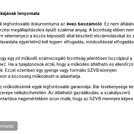
kájának lenyomata
ak legfontosabb dokumentuma az
éves beszámoló
. Ez nem általá
nőrzési megállapításokra épülő szakmai anyag. A bizottság ebben ne
m véleményezi a közös képviselő által készített elszámolásokat és 
 Javaslata egyértelmű kell legyen: elfogadás, módosítással elfogadás
ogy egy jól működő számvizsgáló bizottság jelentősen hozzájárul a
hez. Ha a tulajdonosok érzik, hogy a működés átlátható és ellenőrzöt
tusok. Ezzel szemben egy gyenge vagy formális SZVB könnyen
ávon a közösség működését is alááshatja.
áz működésének egyik legfontosabb garanciája. Bár tevékenysége k
szerepe nélkülözhetetlen. Az átlátható gazdálkodás, a szabályszerű
ntartása nagymértékben azon múlik, hogy az SZVB mennyire képes
mtatás