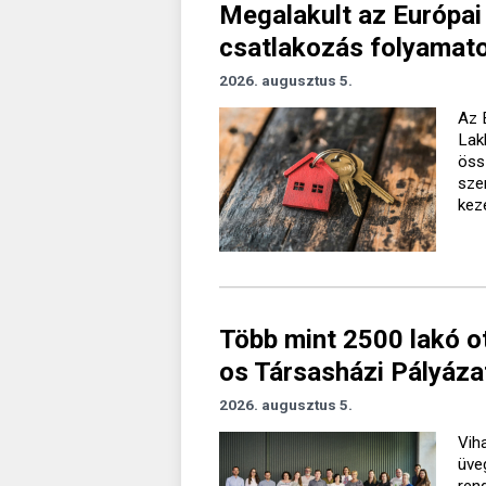
Megalakult az Európai
csatlakozás folyamato
2026. augusztus 5.
Az 
Lak
öss
sze
kez
Több mint 2500 lakó o
os Társasházi Pályáza
2026. augusztus 5.
Vih
üve
ren