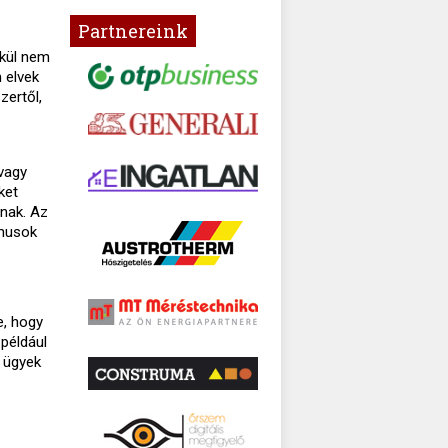
Partnereink
lkül nem
 elvek
zertől,
vagy
ket
znak. Az
zmusok
e, hogy
 például
i ügyek