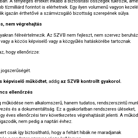
ban. A tényleges értéket inkább a biztosítási összegek tükrözik, ame
 tízmilliárd forintot is elérhetnek. Egy ilyen volumenű vagyon keze
álik igazán érthetővé a számvizsgáló bizottság szerepének súlya.
és, nem végrehajtás
gyakran félreértelmezik. Az SZVB nem fejleszt, nem szervez beruház
 vagy a közös képviselő vagy a közgyűlés hatáskörébe tartoznak.
z, hogy ellenőrizze:
 jogszerűségét.
s képviselő működtet
, addig
az SZVB kontrollt gyakorol.
ncs ellenőrzés
g működése nem alkalomszerű, hanem tudatos, rendszerszintű mun
vezés és a dokumentáltság. Ez a gyakorlatban rendszeres üléseket,
gy éves ellenőrzési terv következetes végrehajtását jelenti. A műkö
igazodik, nem pedig a naptári évhez.
rt csak így biztosítható, hogy a feltárt hibák ne maradjanak