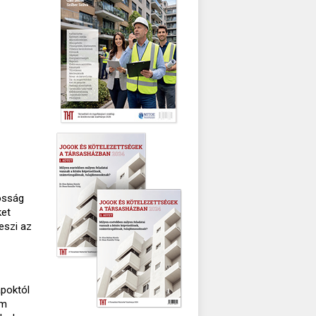
osság
ket
eszi az
apoktól
em