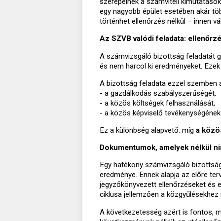
szerepelnek a számviteli kimutatások
egy nagyobb épület esetében akár több
történhet ellenőrzés nélkül – innen v
Az SZVB valódi feladata: ellenőrz
A számvizsgáló bizottság feladatát 
és nem harcol ki eredményeket. Ezek
A bizottság feladata ezzel szemben a
- a gazdálkodás szabályszerűségét,
- a közös költségek felhasználását,
- a közös képviselő tevékenységének
Ez a különbség alapvető: míg
a közö
Dokumentumok, amelyek nélkül ni
Egy hatékony számvizsgáló bizottsá
eredménye. Ennek alapja az előre ter
jegyzőkönyvezett ellenőrzéseket és e
ciklusa jellemzően a közgyűlésekhez 
A következetesség azért is fontos, me