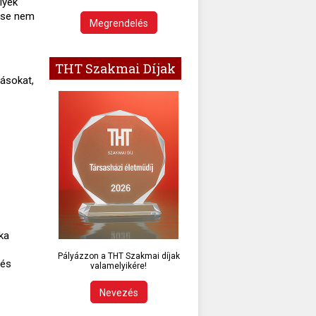
lyek
lése nem
Megrendelés
THT Szakmai Díjak
ásokat,
ka
Pályázzon a THT Szakmai díjak
dés
valamelyikére!
Nevezés