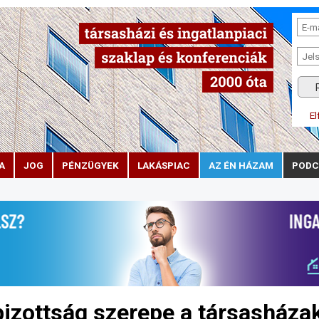
El
A
JOG
PÉNZÜGYEK
LAKÁSPIAC
AZ ÉN HÁZAM
PODC
izottság szerepe a társasháza