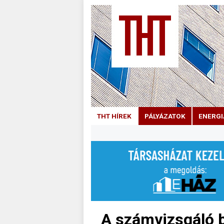
THT HÍREK
PÁLYÁZATOK
ENERGI
A számvizsgáló b