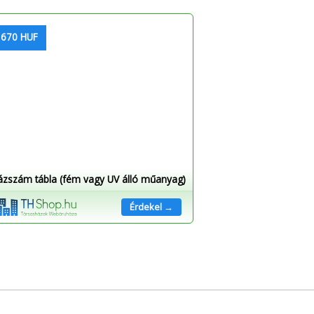
 670 HUF
ázszám tábla (fém vagy UV álló műanyag)
Érdekel →