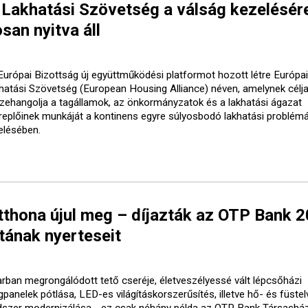
 Lakhatási Szövetség a válság kezelésér
san nyitva áll
Európai Bizottság új együttműködési platformot hozott létre Európai
hatási Szövetség (European Housing Alliance) néven, amelynek célja
zehangolja a tagállamok, az önkormányzatok és a lakhatási ágazat
replőinek munkáját a kontinens egyre súlyosbodó lakhatási problém
elésében.
tthona újul meg – díjazták az OTP Bank 
tának nyerteseit
arban megrongálódott tető cseréje, életveszélyessé vált lépcsőházi
gpanelek pótlása, LED-es világításkorszerűsítés, illetve hő- és füste
dszer modernizálása - ez csak néhány példa az OTP Bank Társasház