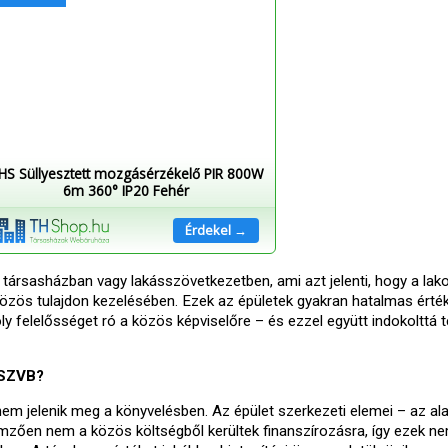
HS Süllyesztett mozgásérzékelő PIR 800W
6m 360° IP20 Fehér
Érdekel →
társasházban vagy lakásszövetkezetben, ami azt jelenti, hogy a lak
 közös tulajdon kezelésében. Ezek az épületek gyakran hatalmas érté
y felelősséget ró a közös képviselőre – és ezzel együtt indokolttá t
 SZVB?
em jelenik meg a könyvelésben. Az épület szerkezeti elemei – az al
emzően nem a közös költségből kerültek finanszírozásra, így ezek n