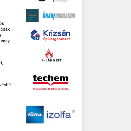
nos
mcsak
a
 vagy
t,
evésbé