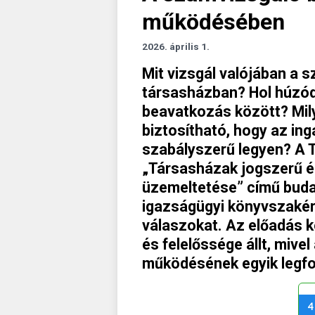
működésében
2026. április 1.
Mit vizsgál valójában a 
társasházban? Hol húzódi
beavatkozás között? Mil
biztosítható, hogy az in
szabályszerű legyen? A T
„Társasházak jogszerű é
üzemeltetése” című buda
igazságügyi könyvszakért
válaszokat. Az előadás 
és felelőssége állt, mive
működésének egyik legfon
4