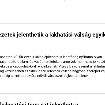
etek jelenthetik a lakhatási válság egyi
apesten 40-50 ezer új lakás építésére is lehetőség nyílhatna olyan
lhasznosított állami és vasúti területeken, amelyek már ma is jó kötö
lekedési kapcsolatokkal rendelkeznek. Vitézy Dávid szerint a lakhatás
ság kezelésében ezeknek a területeknek kellene nagyobb szerepet ka
pedig az infrastruktúra nélküli városszéli fejlesztéseknek.
ejlesztési terv: ezt jelentheti a