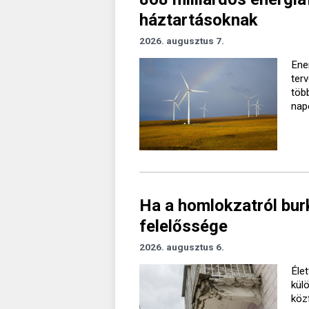
háztartásoknak
2026. augusztus 7.
Ener
ter
töb
nap
Ha a homlokzatról burk
felelőssége
2026. augusztus 6.
Élet
kül
köz