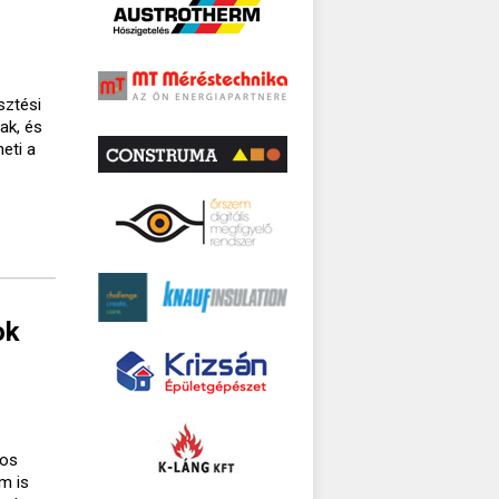
sztési
ak, és
eti a
ok
gos
m is