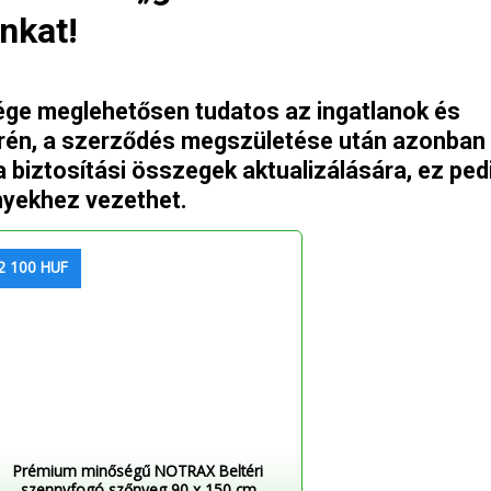
nkat!
ge meglehetősen tudatos az ingatlanok és
erén, a szerződés megszületése után azonban
 a biztosítási összegek aktualizálására, ez ped
yekhez vezethet.
2 100 HUF
Prémium minőségű NOTRAX Beltéri
szennyfogó szőnyeg 90 x 150 cm