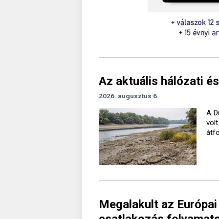
Az aktuális hálózati és
2026. augusztus 6.
A D
vol
átf
Megalakult az Európai