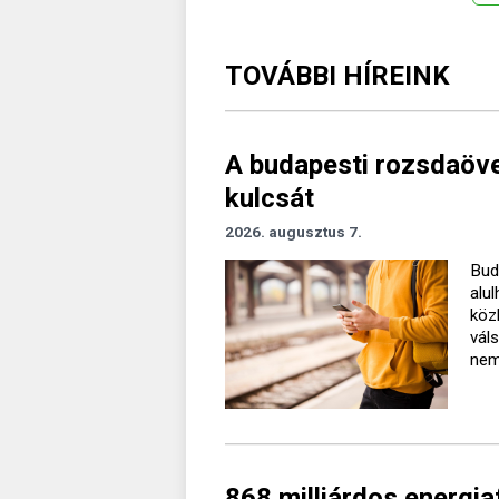
TOVÁBBI HÍREINK
A budapesti rozsdaövez
kulcsát
2026. augusztus 7.
Bud
alu
köz
vál
nem 
868 milliárdos energiaf