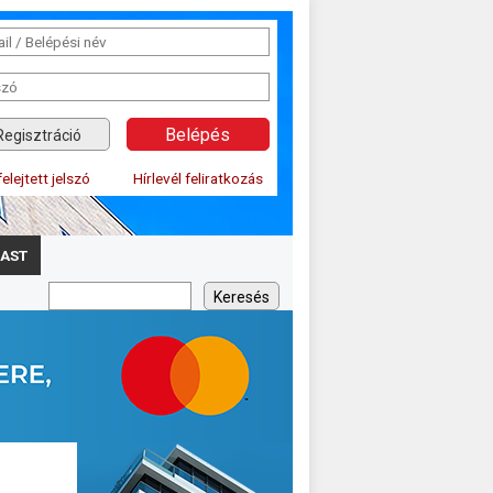
Regisztráció
felejtett jelszó
Hírlevél feliratkozás
AST