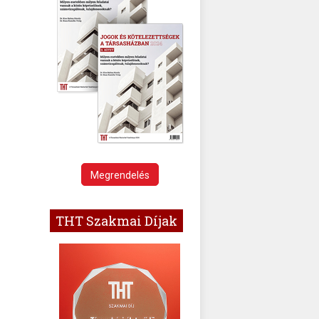
Megrendelés
THT Szakmai Díjak