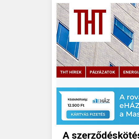
THT HÍREK
PÁLYÁZATOK
ENERGI
A szerződésköté