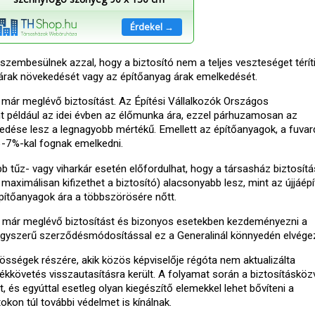
Érdekel →
embesülnek azzal, hogy a biztosító nem a teljes veszteséget téríti
árak növekedését vagy az építőanyag árak emelkedését.
a már meglévő biztosítást. Az Építési Vállalkozók Országos
 például az idei évben az élőmunka ára, ezzel párhuzamosan az
edése lesz a legnagyobb mértékű. Emellett az építőanyagok, a fuvard
 6-7%-kal fognak emelkedni.
b tűz- vagy viharkár esetén előfordulhat, hogy a társasház biztosítá
aximálisan kifizethet a biztosító) alacsonyabb lesz, mint az újjáép
építőanyagok ára a többszörösére nőtt.
 a már meglévő biztosítást és bizonyos esetekben kezdeményezni a
egyszerű szerződésmódosítással ez a Generalinál könnyedén elvége
sségek részére, akik közös képviselője régóta nem aktualizálta
ékkövetés visszautasításra került. A folyamat során a biztosításköz
, és egyúttal esetleg olyan kiegészítő elemekkel lehet bővíteni a
kon túl további védelmet is kínálnak.