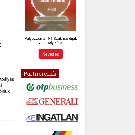
Pályázzon a THT Szakmai díjak
k
valamelyikére!
Nevezés
Partnereink
ttpályás
i
pniuk,