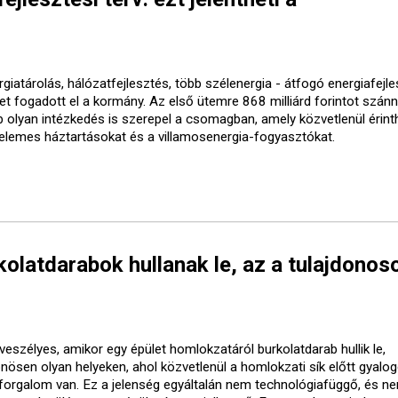
giatárolás, hálózatfejlesztés, több szélenergia - átfogó energiafejle
vet fogadott el a kormány. Az első ütemre 868 milliárd forintot szánn
b olyan intézkedés is szerepel a csomagban, amely közvetlenül érinth
elemes háztartásokat és a villamosenergia-fogyasztókat.
olatdarabok hullanak le, az a tulajdonos
veszélyes, amikor egy épület homlokzatáról burkolatdarab hullik le,
önösen olyan helyeken, ahol közvetlenül a homlokzati sík előtt gyalo
forgalom van. Ez a jelenség egyáltalán nem technológiafüggő, és ne