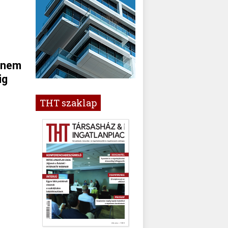
 nem
ig
THT szaklap