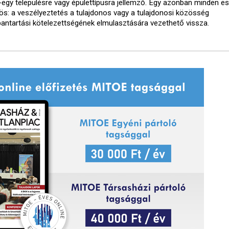
-egy településre vagy épülettípusra jellemző. Egy azonban minden e
ös: a veszélyeztetés a tulajdonos vagy a tulajdonosi közösség
bantartási kötelezettségének elmulasztására vezethető vissza.