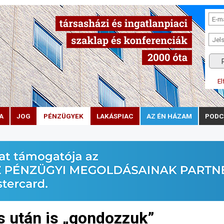
El
A
JOG
PÉNZÜGYEK
LAKÁSPIAC
AZ ÉN HÁZAM
PODC
s után is „gondozzuk”