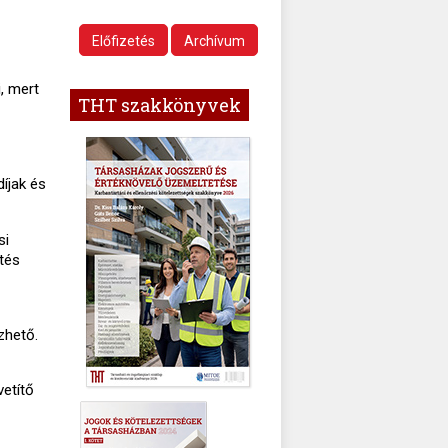
Előfizetés
Archívum
, mert
THT szakkönyvek
íjak és
si
ítés
zhető.
vetítő