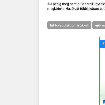
Aki pedig még nem a Generali ügyfele
megkötni a Házőrző többlakásos épül
Továbbküldöm a cikket
Nyo
8