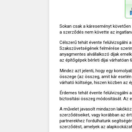
Sokan csak a káreseményt követően sz
a szerződés nem követte az ingatlan
Célszerű tehát évente felülvizsgálni 
Szakszövetségének felmérése szerint
anyagmentes alvállalkozó díjak emelk
az építőgépek bérleti díjai várhatóan
Mindez azt jelenti, hogy egy komolyab
összege (az összeg, amit kár esetén m
várható költsége, hiszen közben az 
Érdemes tehát évente felülvizsgálni
biztosítási összeg módosítását. Az 
A művelet javasolt mindazon lakóközö
szerződéseiket, vagy korábban az ért
partnerekhez fordulhatunk segítségért
szerződést, amelyek az alapkockázato