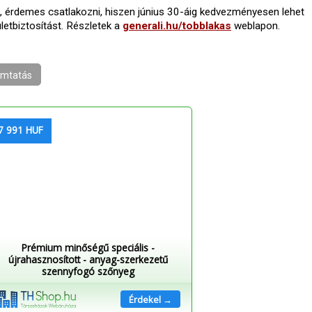
, érdemes csatlakozni, hiszen június 30-áig kedvezményesen lehet
etbiztosítást. Részletek a
generali.hu/tobblakas
weblapon.
mtatás
7 991 HUF
Prémium minőségű speciális -
újrahasznosított - anyag-szerkezetű
szennyfogó szőnyeg
Érdekel →