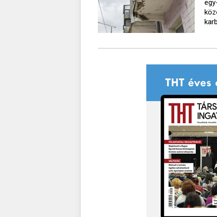
egy
köz
kar