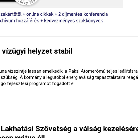
 vízügyi helyzet stabil
una vízszintje lassan emelkedik, a Paksi Atomerőmű teljes leállításr
t szükség. A kormány a legutóbbi energiaválság tapasztalataira reagá
ogó fejlesztési programot fogadott el.
 Lakhatási Szövetség a válság kezelésér