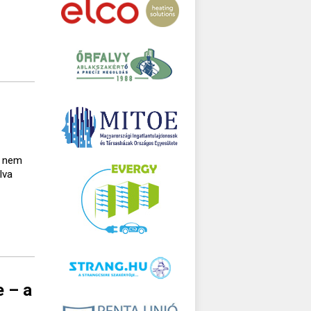
a nem
lva
e – a