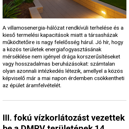
A villamosenergia-hálózat rendkívüli terhelése és a
kieső termelési kapacitások miatt a társasházak
működtetőire is nagy felelősség hárul. Jó hír, hogy
a közös területek energiafogyasztásának
mérséklése nem igényel drága korszerűsítéseket
vagy hosszadalmas beruházásokat: számtalan
olyan azonnali intézkedés létezik, amellyel a közös
képviselő már a mai napon érdemben csökkentheti
az épület áramfelvételét.
III. fokú vízkorlátozást vezettek
be a DMRV területének 14