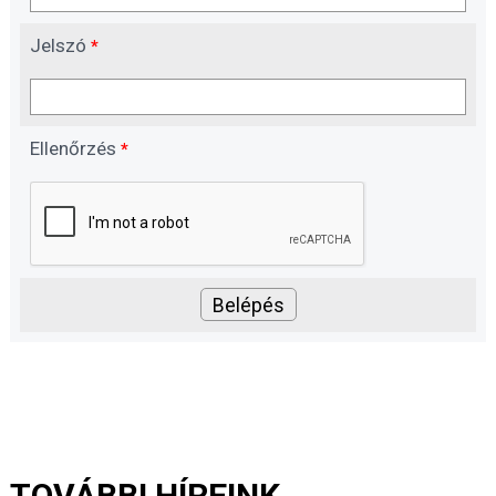
Jelszó
*
Ellenőrzés
*
TOVÁBBI HÍREINK