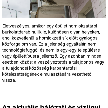
Életveszélyes, amikor egy épület homlokzatáról
burkolatdarab hullik le, különösen olyan helyeken,
ahol közvetlenül a homlokzati sík előtt gyalogos
közforgalom van. Ez a jelenség egyáltalán nem
technológiafüggő, és nem is egy-egy településre
vagy épülettípusra jellemző. Egy azonban minden
esetben közös: a veszélyeztetés a tulajdonos vagy
a tulajdonosi közösség karbantartási
kötelezettségének elmulasztására vezethető
vissza.
Az aktuális hálózati és vízügyi