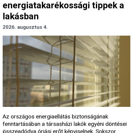
energiatakarékossági tippek a
lakásban
2026. augusztus 4.
Az országos energiaellátás biztonságának
fenntartásában a társasházi lakók egyéni döntései
összeadódva óriási erőt képviselnek. Sokszor