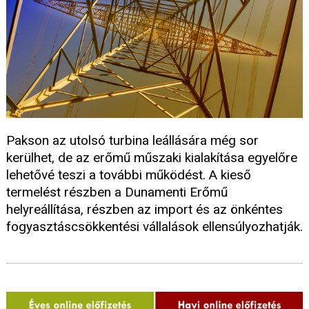
Pakson az utolsó turbina leállására még sor
kerülhet, de az erőmű műszaki kialakítása egyelőre
lehetővé teszi a további működést. A kieső
termelést részben a Dunamenti Erőmű
helyreállítása, részben az import és az önkéntes
fogyasztáscsökkentési vállalások ellensúlyozhatják.