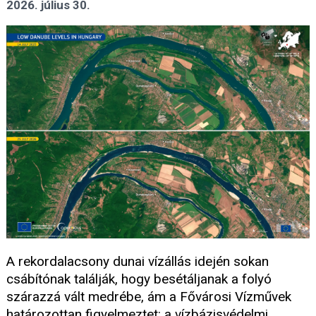
2026. július 30.
A rekordalacsony dunai vízállás idején sokan
csábítónak találják, hogy besétáljanak a folyó
szárazzá vált medrébe, ám a Fővárosi Vízművek
határozottan figyelmeztet: a vízbázisvédelmi