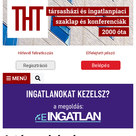
Hírlevél feliratkozás
Elfelejtett jelszó
Belépés
Regisztráció
MENÜ