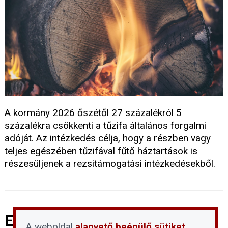
A kormány 2026 őszétől 27 százalékról 5
százalékra csökkenti a tűzifa általános forgalmi
adóját. Az intézkedés célja, hogy a részben vagy
teljes egészében tűzifával fűtő háztartások is
részesüljenek a rezsitámogatási intézkedésekből.
Ezek az új Airbnb-szabályok
A weboldal
alapvető beépülő sütiket