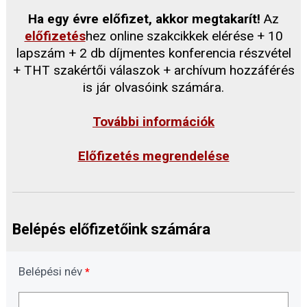
Ha egy évre előfizet, akkor megtakarít!
Az
előfizetés
hez online szakcikkek elérése + 10
lapszám + 2 db díjmentes konferencia részvétel
+ THT szakértői válaszok + archívum hozzáférés
is jár olvasóink számára.
További információk
Előfizetés megrendelése
Belépés előfizetőink számára
Belépési név
*