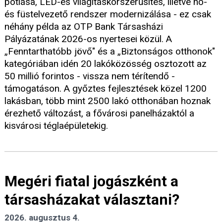
pótlása, LED-es világításkorszerűsítés, illetve hő-
és füstelvezető rendszer modernizálása - ez csak
néhány példa az OTP Bank Társasházi
Pályázatának 2026-os nyertesei közül. A
„Fenntarthatóbb jövő" és a „Biztonságos otthonok"
kategóriában idén 20 lakóközösség osztozott az
50 millió forintos - vissza nem térítendő -
támogatáson. A győztes fejlesztések közel 1200
lakásban, több mint 2500 lakó otthonában hoznak
érezhető változást, a fővárosi panelházaktól a
kisvárosi téglaépületekig.
Megéri fiatal jogászként a
társasházakat választani?
2026. augusztus 4.