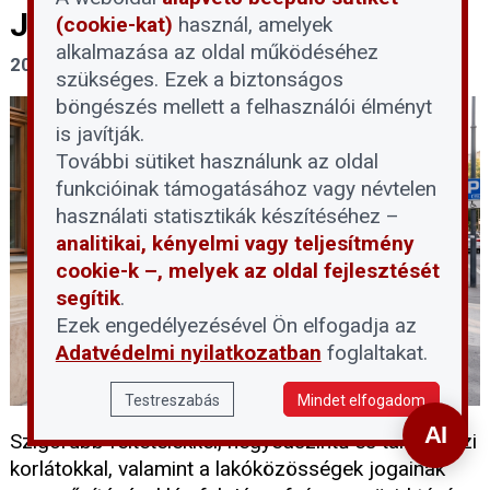
Józsefvárosban
(cookie-kat)
használ, amelyek
alkalmazása az oldal működéséhez
2026. július 29.
szükséges. Ezek a biztonságos
böngészés mellett a felhasználói élményt
is javítják.
További sütiket használunk az oldal
funkcióinak támogatásához vagy névtelen
használati statisztikák készítéséhez –
analitikai, kényelmi vagy teljesítmény
cookie-k –, melyek az oldal fejlesztését
segítik
.
Ezek engedélyezésével Ön elfogadja az
Adatvédelmi nyilatkozatban
foglaltakat.
Testreszabás
Mindet elfogadom
Szigorúbb feltételekkel, negyedszintű és társasházi
korlátokkal, valamint a lakóközösségek jogainak