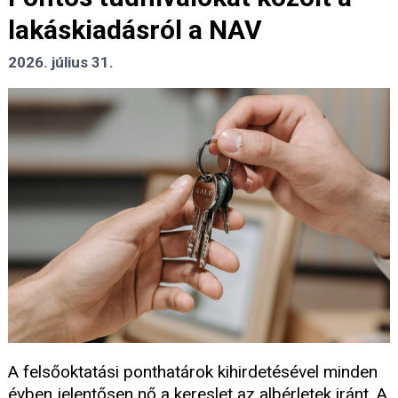
lakáskiadásról a NAV
2026. július 31.
A felsőoktatási ponthatárok kihirdetésével minden
évben jelentősen nő a kereslet az albérletek iránt. A