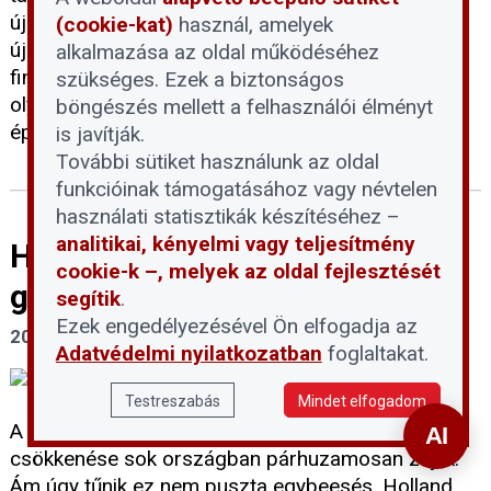
újdonságról van szó, amely alapjaiban írja át az
(cookie-kat)
használ, amelyek
újépítésű társasházi lakások értékesítését és
alkalmazása az oldal működéséhez
finanszírozását, és amellyel alighanem a legtöbb
szükséges. Ezek a biztonságos
olyan közös képviselő is találkozni fog, aki új
böngészés mellett a felhasználói élményt
építésű házak képviseletét látja el.
is javítják.
További sütiket használunk az oldal
funkcióinak támogatásához vagy névtelen
használati statisztikák készítéséhez –
analitikai, kényelmi vagy teljesítmény
Ha drága a lakás, kevesebb a
cookie-k –, melyek az oldal fejlesztését
gyerek?
segítik
.
Ezek engedélyezésével Ön elfogadja az
2026. április 16.
Adatvédelmi nyilatkozatban
foglaltakat.
Testreszabás
Mindet elfogadom
A lakásárak emelkedése és a születésszám
csökkenése sok országban párhuzamosan zajlik.
Ám úgy tűnik ez nem puszta egybeesés. Holland