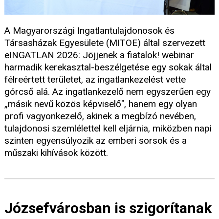
A Magyarországi Ingatlantulajdonosok és
Társasházak Egyesülete (MITOE) által szervezett
eINGATLAN 2026: Jöjjenek a fiatalok! webinar
harmadik kerekasztal-beszélgetése egy sokak által
félreértett területet, az ingatlankezelést vette
górcső alá. Az ingatlankezelő nem egyszerűen egy
„másik nevű közös képviselő", hanem egy olyan
profi vagyonkezelő, akinek a megbízó nevében,
tulajdonosi szemlélettel kell eljárnia, miközben napi
szinten egyensúlyozik az emberi sorsok és a
műszaki kihívások között.
Józsefvárosban is szigorítanak