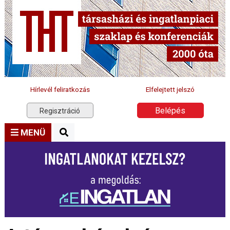
Hírlevél feliratkozás
Elfelejtett jelszó
Belépés
Regisztráció
MENÜ