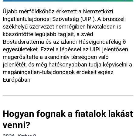
Újabb mérföldkőhöz érkezett a Nemzetközi
Ingatlantulajdonosi Szövetség (UIPI). A brüsszeli
székhelyű szervezet nemrégiben hivatalosan is
köszöntötte legújabb tagjait, a svéd
Bostadsrätterna és az izlandi Húseigendafélagið
egyesületeket. Ezzel a lépéssel az UIPI jelentősen
megerősítette a skandináv térségben való
jelenlétét, és még hatékonyabban tudja képviselni a
magáningatlan-tulajdonosok érdekeit egész
Európában.
Hogyan fognak a fiatalok lakást
venni?