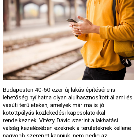
Budapesten 40-50 ezer új lakás építésére is
lehetőség nyílhatna olyan alulhasznosított állami és
vasúti területeken, amelyek már ma is jó
kötöttpályás közlekedési kapcsolatokkal
rendelkeznek. Vitézy Dávid szerint a lakhatási
válság kezelésében ezeknek a területeknek kellene
nagyobb szerepet kapniuk, nem pedig az