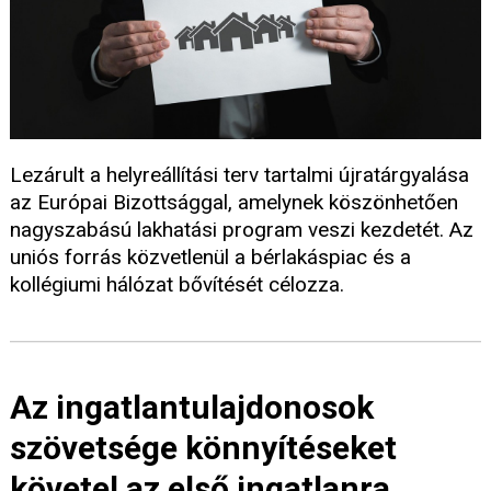
Lezárult a helyreállítási terv tartalmi újratárgyalása
az Európai Bizottsággal, amelynek köszönhetően
nagyszabású lakhatási program veszi kezdetét. Az
uniós forrás közvetlenül a bérlakáspiac és a
kollégiumi hálózat bővítését célozza.
Az ingatlantulajdonosok
szövetsége könnyítéseket
követel az első ingatlanra