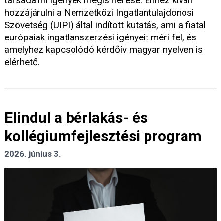
társadalmi igények megismerése. Ehhez kíván
hozzájárulni a Nemzetközi Ingatlantulajdonosi
Szövetség (UIPI) által indított kutatás, ami a fiatal
európaiak ingatlanszerzési igényeit méri fel, és
amelyhez kapcsolódó kérdőív magyar nyelven is
elérhető.
Elindul a bérlakás- és
kollégiumfejlesztési program
2026. június 3.