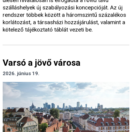
ülésén hivatalosan is elfogadta a rövid távú
szálláshelyek új szabályozási koncepcióját. Az új
rendszer többek között a háromszintű százalékos
korlátozást, a társasházi hozzájárulást, valamint a
kötelező tájékoztató táblát vezeti be.
Varsó a jövő városa
2026. június 19.