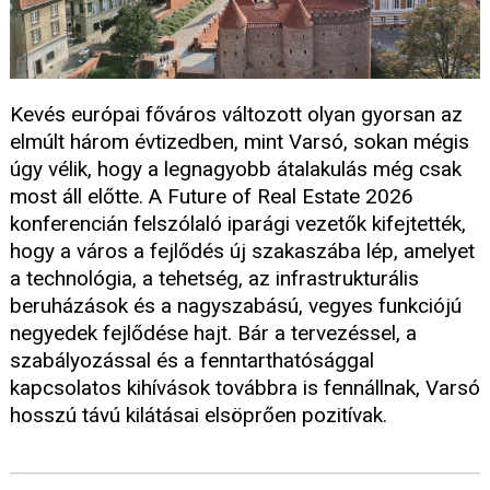
Kevés európai főváros változott olyan gyorsan az
elmúlt három évtizedben, mint Varsó, sokan mégis
úgy vélik, hogy a legnagyobb átalakulás még csak
most áll előtte. A Future of Real Estate 2026
konferencián felszólaló iparági vezetők kifejtették,
hogy a város a fejlődés új szakaszába lép, amelyet
a technológia, a tehetség, az infrastrukturális
beruházások és a nagyszabású, vegyes funkciójú
negyedek fejlődése hajt. Bár a tervezéssel, a
szabályozással és a fenntarthatósággal
kapcsolatos kihívások továbbra is fennállnak, Varsó
hosszú távú kilátásai elsöprően pozitívak.