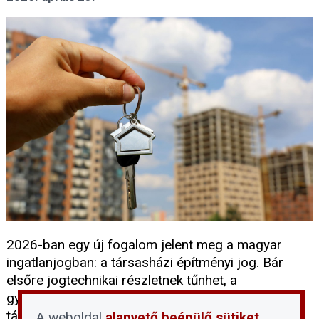
2026-ban egy új fogalom jelent meg a magyar
ingatlanjogban: a társasházi építményi jog. Bár
elsőre jogtechnikai részletnek tűnhet, a
gyakorlatban azonban gyorsan megjelenik a
társasházak mindennapi működésében is. Olyan
A weboldal
alapvető beépülő sütiket