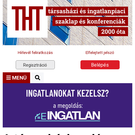
Hírlevél feliratkozás
Elfelejtett jelszó
Belépés
Regisztráció
MENÜ