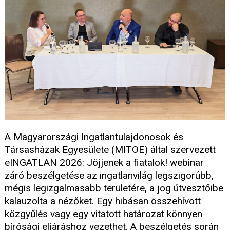
A Magyarországi Ingatlantulajdonosok és
Társasházak Egyesülete (MITOE) által szervezett
eINGATLAN 2026: Jöjjenek a fiatalok! webinar
záró beszélgetése az ingatlanvilág legszigorúbb,
mégis legizgalmasabb területére, a jog útvesztőibe
kalauzolta a nézőket. Egy hibásan összehívott
közgyűlés vagy egy vitatott határozat könnyen
bírósági eljáráshoz vezethet. A beszélgetés során