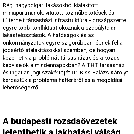
Régi nagypolgári lakásokból kialakított
miniapartmanok, vitatott közműbekötések és
túlterhelt társasházi infrastruktúra - országszerte
egyre több konfliktust okoznak a szabálytalan
lakásfelosztások. A hatóságok és az
önkormányzatok egyre szigorúbban lépnek fel a
jogsértő átalakításokkal szemben, de hogyan
kezelhetik a problémát társasházak és a közös
képviselők a mindennapokban? A THT társasházi
és ingatlan jogi szakértőjét Dr. Kiss Balázs Károlyt
kérdeztük a probléma hátteréről és a megoldási
lehetőségekről.
A budapesti rozsdaövezetek
jelenthetik a lakhatási válság