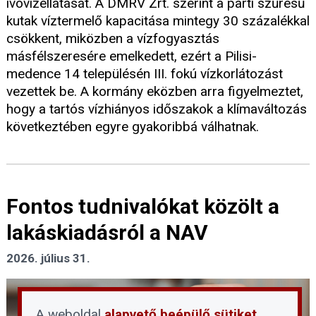
ivóvízellátását. A DMRV Zrt. szerint a parti szűrésű
kutak víztermelő kapacitása mintegy 30 százalékkal
csökkent, miközben a vízfogyasztás
másfélszeresére emelkedett, ezért a Pilisi-
medence 14 településén III. fokú vízkorlátozást
vezettek be. A kormány eközben arra figyelmeztet,
hogy a tartós vízhiányos időszakok a klímaváltozás
következtében egyre gyakoribbá válhatnak.
Fontos tudnivalókat közölt a
lakáskiadásról a NAV
2026. július 31.
A weboldal
alapvető beépülő sütiket