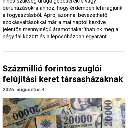
nincs szükség drága gépcserékre vagy
beruházásokra ahhoz, hogy érdemben lefaragjunk
a fogyasztásból. Apró, azonnal bevezethető
szokásváltásokkal már a mai naptól kezdve
jelentős mennyiségű áramot takaríthatunk meg a
négy fal között és a lépcsőházban egyaránt.
Százmillió forintos zuglói
felújítási keret társasházaknak
2026. augusztus 4.