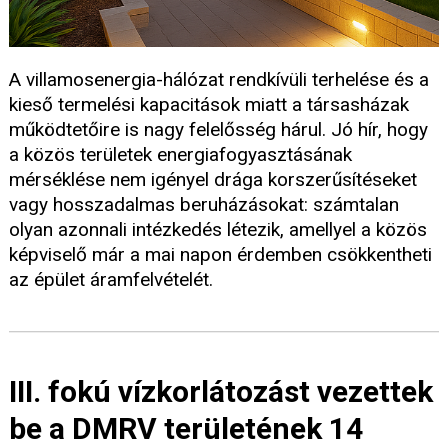
A villamosenergia-hálózat rendkívüli terhelése és a
kieső termelési kapacitások miatt a társasházak
működtetőire is nagy felelősség hárul. Jó hír, hogy
a közös területek energiafogyasztásának
mérséklése nem igényel drága korszerűsítéseket
vagy hosszadalmas beruházásokat: számtalan
olyan azonnali intézkedés létezik, amellyel a közös
képviselő már a mai napon érdemben csökkentheti
az épület áramfelvételét.
III. fokú vízkorlátozást vezettek
be a DMRV területének 14