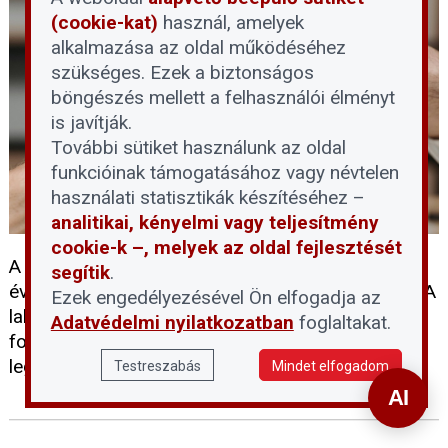
(cookie-kat)
használ, amelyek
alkalmazása az oldal működéséhez
szükséges. Ezek a biztonságos
böngészés mellett a felhasználói élményt
is javítják.
További sütiket használunk az oldal
funkcióinak támogatásához vagy névtelen
használati statisztikák készítéséhez –
analitikai, kényelmi vagy teljesítmény
cookie-k –, melyek az oldal fejlesztését
A felsőoktatási ponthatárok kihirdetésével minden
segítik
.
évben jelentősen nő a kereslet az albérletek iránt. A
Ezek engedélyezésével Ön elfogadja az
lakásukat kiadók és a bérlők számára egyaránt
Adatvédelmi nyilatkozatban
foglaltakat.
fontos, hogy tisztában legyenek a bérbeadás
legfontosabb szabályaival.
Testreszabás
Mindet elfogadom