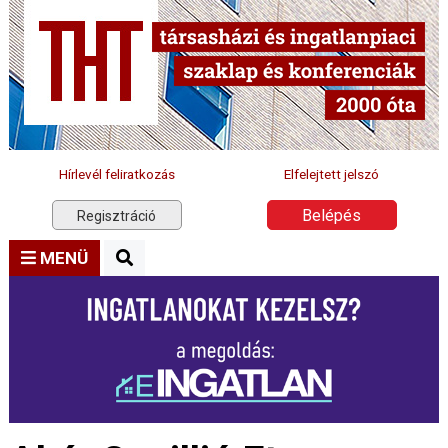
Hírlevél feliratkozás
Elfelejtett jelszó
Belépés
Regisztráció
MENÜ