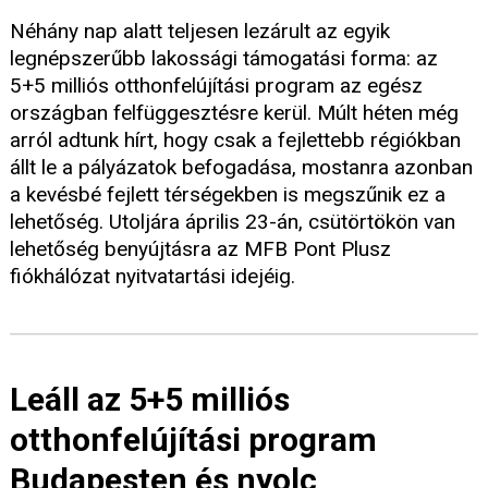
Néhány nap alatt teljesen lezárult az egyik
legnépszerűbb lakossági támogatási forma: az
5+5 milliós otthonfelújítási program az egész
országban felfüggesztésre kerül. Múlt héten még
arról adtunk hírt, hogy csak a fejlettebb régiókban
állt le a pályázatok befogadása, mostanra azonban
a kevésbé fejlett térségekben is megszűnik ez a
lehetőség. Utoljára április 23-án, csütörtökön van
lehetőség benyújtásra az MFB Pont Plusz
fiókhálózat nyitvatartási idejéig.
Leáll az 5+5 milliós
otthonfelújítási program
Budapesten és nyolc