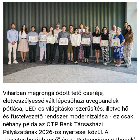
Viharban megrongálódott tető cseréje,
életveszélyessé vált lépcsőházi üvegpanelek
pótlása, LED-es világításkorszerűsítés, illetve hő-
és füstelvezető rendszer modernizálása - ez csak
néhány példa az OTP Bank Társasházi
Pályázatának 2026-os nyertesei közül. A
„Fenntarthatóbb jövő" és a „Biztonságos otthonok"