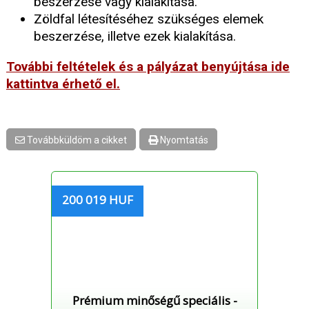
beszerzése vagy kialakítása.
Zöldfal létesítéséhez szükséges elemek
beszerzése, illetve ezek kialakítása.
További feltételek és a pályázat benyújtása ide
kattintva érhető el.
Továbbküldöm a cikket
Nyomtatás
200 019 HUF
Prémium minőségű speciális -