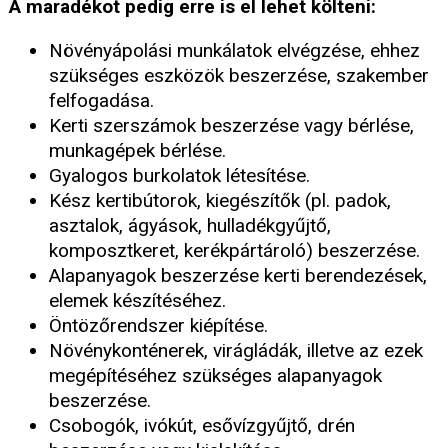
A maradékot pedig erre is el lehet költeni:
Növényápolási munkálatok elvégzése, ehhez
szükséges eszközök beszerzése, szakember
felfogadása.
Kerti szerszámok beszerzése vagy bérlése,
munkagépek bérlése.
Gyalogos burkolatok létesítése.
Kész kertibútorok, kiegészítők (pl. padok,
asztalok, ágyások, hulladékgyűjtő,
komposztkeret, kerékpártároló) beszerzése.
Alapanyagok beszerzése kerti berendezések,
elemek készítéséhez.
Öntözőrendszer kiépítése.
Növénykonténerek, virágládák, illetve az ezek
megépítéséhez szükséges alapanyagok
beszerzése.
Csobogók, ivókút, esővízgyűjtő, drén