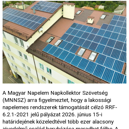
A Magyar Napelem Napkollektor Szövetség
(MNNSZ) arra figyelmeztet, hogy a lakossági
napelemes rendszerek támogatását célzó RRF-
6.2.1-2021 jelű pályázat 2026. június 15-i
határidejének közeledtével több ezer alacsony
jövedelmű család beruházása maradhat félbe. A