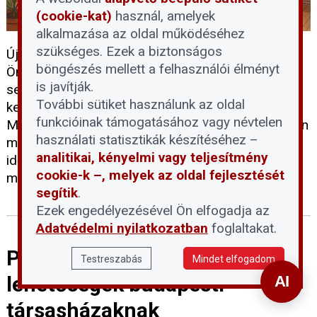
(cookie-kat)
használ, amelyek
alkalmazása az oldal működéséhez
szükséges. Ezek a biztonságos
Új kezdeményezést indított Budapest Főváros
böngészés mellett a felhasználói élményt
Önkormányzata annak érdekében, hogy egyszerre
is javítják.
segítsen az egyedül élő időseknek és a lakhatást
További sütiket használunk az oldal
kereső fiataloknak. Az „Együtt, könnyebben -
funkcióinak támogatásához vagy névtelen
Megbízható Szobabérlet" program keretében olyan
használati statisztikák készítéséhez –
megoldást kínálnak, amely lehetővé teszi, hogy az
analitikai, kényelmi vagy teljesítmény
idősebb budapestiek otthonuk egy üres szobáját
cookie-k –, melyek az oldal fejlesztését
megbízható fiatal bérlőnek adják ki.
segítik
.
Ezek engedélyezésével Ön elfogadja az
Adatvédelmi nyilatkozatban
foglaltakat.
Pályázati körkép – 2026-os
Testreszabás
Mindet elfogadom
lehetőségek budapesti
társasházaknak