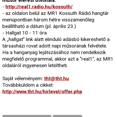
műsor elérési útvonala:
-
http://real1.radio.hu/kossuth/
- az oldalon belül az MR1 Kossuth Rádió hangtár
menüpontban három hétre visszamenőleg
beállítható a dátum (pl. április 23.)
- Hallgat 10 - 11 óra
A „hallgat" link alatt elinduló adásbó kikereshető a
társasházi rovat adott napi műsorának felvétele.
Ha a hanganyag lejátszásához nem rendelkezik
megfelelő programmal, akkor azt a "real1", az MR1
oldaláról ingyenesen letöltheti.
Saját véleményem:
tht@tht.hu
Továbbküldöm a cikket:
http://www.tht.hu/hirlevel/offer.php