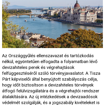
Az Országgyűlés ellenszavazat és tartózkodás
nélkül, egyöntetűen elfogadta a folyamatban lévő
devizahiteles perek és végrehajtások
felfüggesztéséről szóló törvényjavaslatot. A Tisza
Párt képviselői által benyújtott szabályozás célja,
hogy időt biztosítson a devizahiteles törvények
átfogó felülvizsgálatára és a végrehajtói rendszer
átalakítására. Az új intézkedések a devizaadósok
védelmét szolgálják, és a jogszabály kivételeket is