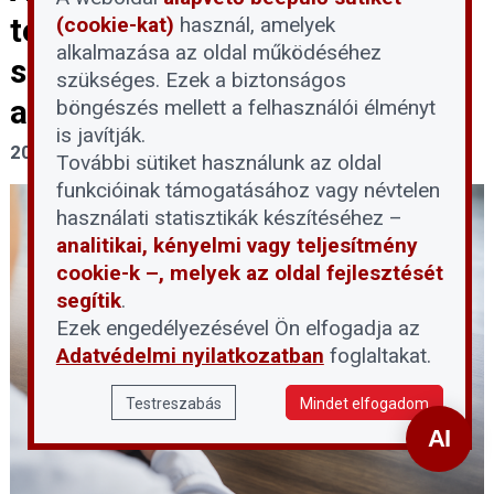
tervezett felfüggesztése:
(cookie-kat)
használ, amelyek
alkalmazása az oldal működéséhez
segítség vagy újabb akadály az
szükséges. Ezek a biztonságos
adósoknak?
böngészés mellett a felhasználói élményt
is javítják.
2026. június 1.
További sütiket használunk az oldal
funkcióinak támogatásához vagy névtelen
használati statisztikák készítéséhez –
analitikai, kényelmi vagy teljesítmény
cookie-k –, melyek az oldal fejlesztését
segítik
.
Ezek engedélyezésével Ön elfogadja az
Adatvédelmi nyilatkozatban
foglaltakat.
Testreszabás
Mindet elfogadom