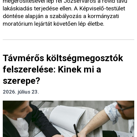
megerősítésével lép fel Józsefváros a rövid távú
lakáskiadás terjedése ellen. A Képviselő-testület
döntése alapján a szabályozás a kormányzati
moratórium lejártát követően lép életbe.
Távmérős költségmegosztók
felszerelése: Kinek mi a
szerepe?
2026. július 23.