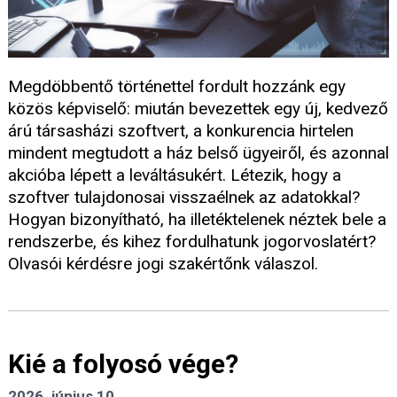
Megdöbbentő történettel fordult hozzánk egy
közös képviselő: miután bevezettek egy új, kedvező
árú társasházi szoftvert, a konkurencia hirtelen
mindent megtudott a ház belső ügyeiről, és azonnal
akcióba lépett a leváltásukért. Létezik, hogy a
szoftver tulajdonosai visszaélnek az adatokkal?
Hogyan bizonyítható, ha illetéktelenek néztek bele a
rendszerbe, és kihez fordulhatunk jogorvoslatért?
Olvasói kérdésre jogi szakértőnk válaszol.
Kié a folyosó vége?
2026. június 10.