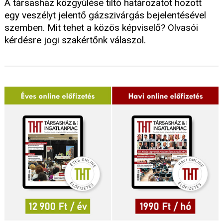
A társasház közgyűlése tiltó határozatot hozott
egy veszélyt jelentő gázszivárgás bejelentésével
szemben. Mit tehet a közös képviselő? Olvasói
kérdésre jogi szakértőnk válaszol.