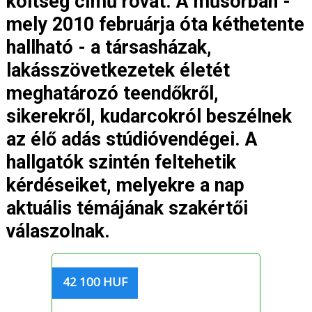
költség című rovat. A műsorban -
mely 2010 februárja óta kéthetente
hallható - a társasházak,
lakásszövetkezetek életét
meghatározó teendőkről,
sikerekről, kudarcokról beszélnek
az élő adás stúdióvendégei. A
hallgatók szintén feltehetik
kérdéseiket, melyekre a nap
aktuális témájának szakértői
válaszolnak.
42 100 HUF