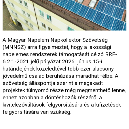
A Magyar Napelem Napkollektor Szövetség
(MNNSZ) arra figyelmeztet, hogy a lakossági
napelemes rendszerek támogatását célzó RRF-
6.2.1-2021 jelű pályázat 2026. június 15-i
határidejének közeledtével több ezer alacsony
jövedelmű család beruházása maradhat félbe. A
szövetség álláspontja szerint a megakadt
projektek túlnyomó része még megmenthető lenne,
ehhez azonban a döntéshozók részéről a
kivitelezőváltások felgyorsítására és a kifizetések
felgyorsítására van szükség.