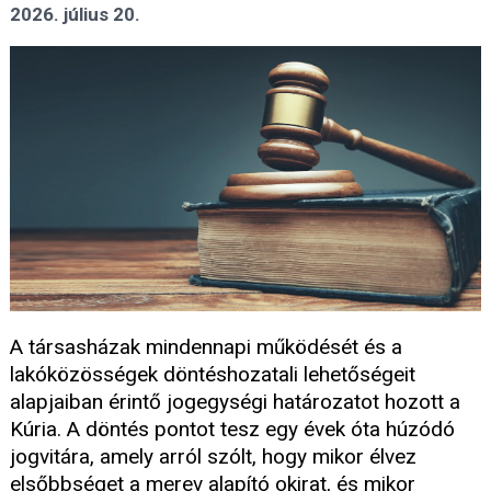
2026. július 20.
A társasházak mindennapi működését és a
lakóközösségek döntéshozatali lehetőségeit
alapjaiban érintő jogegységi határozatot hozott a
Kúria. A döntés pontot tesz egy évek óta húzódó
jogvitára, amely arról szólt, hogy mikor élvez
elsőbbséget a merev alapító okirat, és mikor