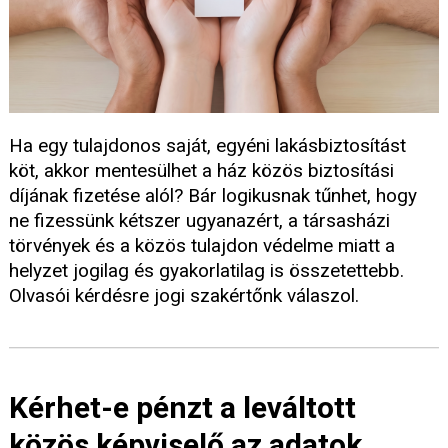
Ha egy tulajdonos saját, egyéni lakásbiztosítást
köt, akkor mentesülhet a ház közös biztosítási
díjának fizetése alól? Bár logikusnak tűnhet, hogy
ne fizessünk kétszer ugyanazért, a társasházi
törvények és a közös tulajdon védelme miatt a
helyzet jogilag és gyakorlatilag is összetettebb.
Olvasói kérdésre jogi szakértőnk válaszol.
Kérhet-e pénzt a leváltott
közös képviselő az adatok