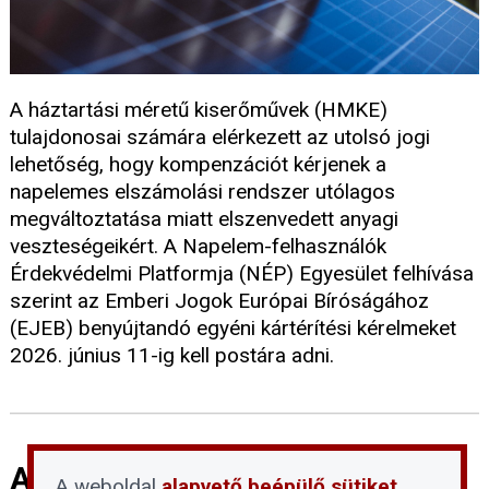
A háztartási méretű kiserőművek (HMKE)
tulajdonosai számára elérkezett az utolsó jogi
lehetőség, hogy kompenzációt kérjenek a
napelemes elszámolási rendszer utólagos
megváltoztatása miatt elszenvedett anyagi
veszteségeikért. A Napelem-felhasználók
Érdekvédelmi Platformja (NÉP) Egyesület felhívása
szerint az Emberi Jogok Európai Bíróságához
(EJEB) benyújtandó egyéni kártérítési kérelmeket
2026. június 11-ig kell postára adni.
A devizahiteles eljárások
A weboldal
alapvető beépülő sütiket