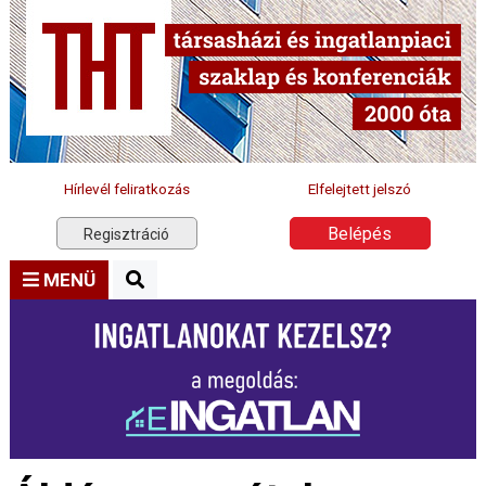
Hírlevél feliratkozás
Elfelejtett jelszó
Belépés
Regisztráció
MENÜ