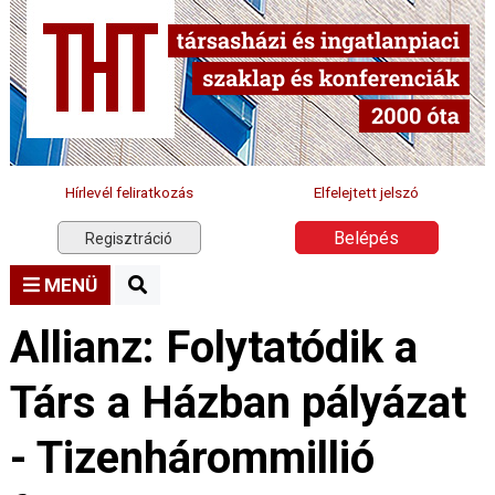
Hírlevél feliratkozás
Elfelejtett jelszó
Belépés
Regisztráció
MENÜ
Allianz: Folytatódik a
Társ a Házban pályázat
- Tizenhárommillió