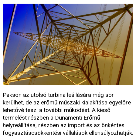
Pakson az utolsó turbina leállására még sor
kerülhet, de az erőmű műszaki kialakítása egyelőre
lehetővé teszi a további működést. A kieső
termelést részben a Dunamenti Erőmű
helyreállítása, részben az import és az önkéntes
fogyasztáscsökkentési vállalások ellensúlyozhatják.