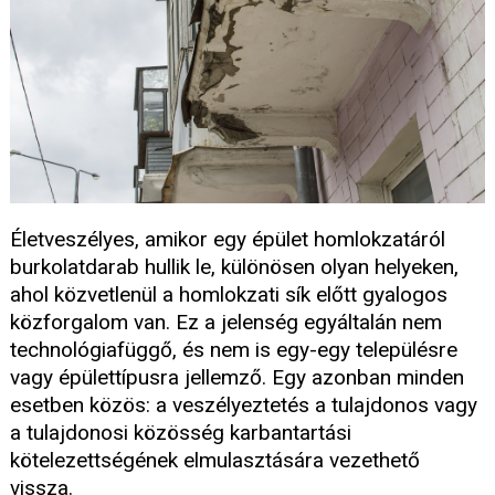
Életveszélyes, amikor egy épület homlokzatáról
burkolatdarab hullik le, különösen olyan helyeken,
ahol közvetlenül a homlokzati sík előtt gyalogos
közforgalom van. Ez a jelenség egyáltalán nem
technológiafüggő, és nem is egy-egy településre
vagy épülettípusra jellemző. Egy azonban minden
esetben közös: a veszélyeztetés a tulajdonos vagy
a tulajdonosi közösség karbantartási
kötelezettségének elmulasztására vezethető
vissza.