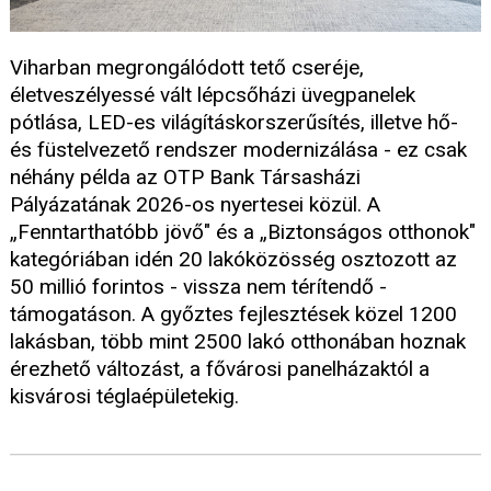
Viharban megrongálódott tető cseréje,
életveszélyessé vált lépcsőházi üvegpanelek
pótlása, LED-es világításkorszerűsítés, illetve hő-
és füstelvezető rendszer modernizálása - ez csak
néhány példa az OTP Bank Társasházi
Pályázatának 2026-os nyertesei közül. A
„Fenntarthatóbb jövő" és a „Biztonságos otthonok"
kategóriában idén 20 lakóközösség osztozott az
50 millió forintos - vissza nem térítendő -
támogatáson. A győztes fejlesztések közel 1200
lakásban, több mint 2500 lakó otthonában hoznak
érezhető változást, a fővárosi panelházaktól a
kisvárosi téglaépületekig.