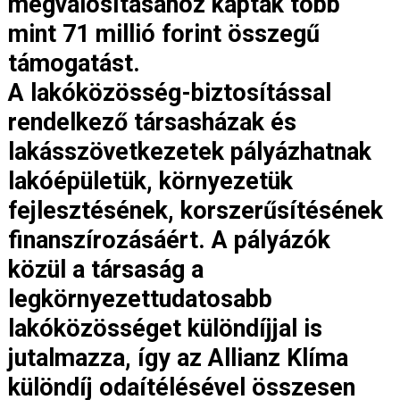
megvalósításához kaptak több
mint 71 millió forint összegű
támogatást.
A lakóközösség-biztosítással
rendelkező társasházak és
lakásszövetkezetek pályázhatnak
lakóépületük, környezetük
fejlesztésének, korszerűsítésének
finanszírozásáért. A pályázók
közül a társaság a
legkörnyezettudatosabb
lakóközösséget különdíjjal is
jutalmazza, így az Allianz Klíma
különdíj odaítélésével összesen