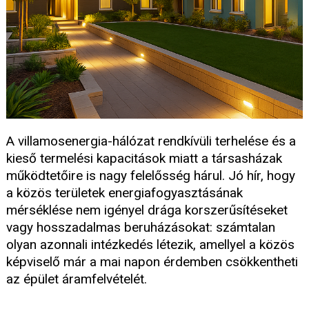
A villamosenergia-hálózat rendkívüli terhelése és a
kieső termelési kapacitások miatt a társasházak
működtetőire is nagy felelősség hárul. Jó hír, hogy
a közös területek energiafogyasztásának
mérséklése nem igényel drága korszerűsítéseket
vagy hosszadalmas beruházásokat: számtalan
olyan azonnali intézkedés létezik, amellyel a közös
képviselő már a mai napon érdemben csökkentheti
az épület áramfelvételét.