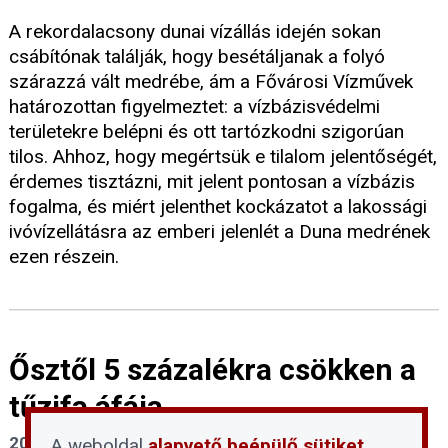
A rekordalacsony dunai vízállás idején sokan
csábítónak találják, hogy besétáljanak a folyó
szárazzá vált medrébe, ám a Fővárosi Vízművek
határozottan figyelmeztet: a vízbázisvédelmi
területekre belépni és ott tartózkodni szigorúan
tilos. Ahhoz, hogy megértsük e tilalom jelentőségét,
érdemes tisztázni, mit jelent pontosan a vízbázis
fogalma, és miért jelenthet kockázatot a lakossági
ivóvízellátásra az emberi jelenlét a Duna medrének
ezen részein.
Ősztől 5 százalékra csökken a
tűzifa áfája
2026. július 30.
A weboldal
alapvető beépülő sütiket