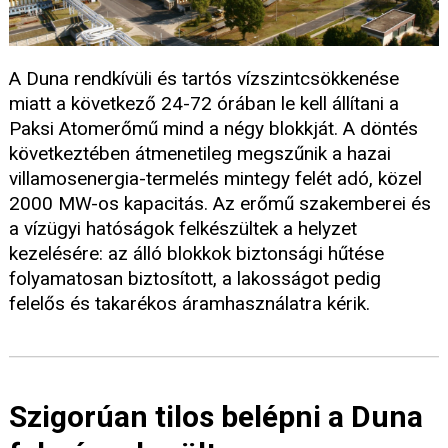
A Duna rendkívüli és tartós vízszintcsökkenése
miatt a következő 24-72 órában le kell állítani a
Paksi Atomerőmű mind a négy blokkját. A döntés
következtében átmenetileg megszűnik a hazai
villamosenergia-termelés mintegy felét adó, közel
2000 MW-os kapacitás. Az erőmű szakemberei és
a vízügyi hatóságok felkészültek a helyzet
kezelésére: az álló blokkok biztonsági hűtése
folyamatosan biztosított, a lakosságot pedig
felelős és takarékos áramhasználatra kérik.
Szigorúan tilos belépni a Duna