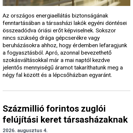
Az országos energiaellátás biztonságának
fenntartásában a társasházi lakók egyéni döntései
összeadódva óriási erőt képviselnek. Sokszor
nincs szükség drága gépcserékre vagy
beruházásokra ahhoz, hogy érdemben lefaragjunk
a fogyasztásból. Apró, azonnal bevezethető
szokásváltásokkal már a mai naptól kezdve
jelentős mennyiségű áramot takaríthatunk meg a
négy fal között és a lépcsőházban egyaránt.
Százmillió forintos zuglói
felújítási keret társasházaknak
2026. augusztus 4.