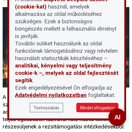
(cookie-kat)
használ, amelyek
alkalmazása az oldal működéséhez
szükséges. Ezek a biztonságos
böngészés mellett a felhasználói élményt
is javítják.
További sütiket használunk az oldal
funkcióinak támogatásához vagy névtelen
használati statisztikák készítéséhez –
analitikai, kényelmi vagy teljesítmény
cookie-k –, melyek az oldal fejlesztését
segítik
.
Ezek engedélyezésével Ön elfogadja az
Adatvédelmi nyilatkozatban
foglaltakat.
A kormány 2026 őszétől 27 százalékról 5
százalékra csökkenti a tűzifa általános forgalmi
Testreszabás
Mindet elfogadom
adóját. Az intézkedés célja, hogy a részben vagy
teljes egészében tűzifával fűtő háztartások is
részesüljenek a rezsitámogatási intézkedésekből.