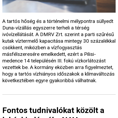
A tartós hőség és a történelmi mélypontra süllyedt
Duna-vízállás egyszerre terheli a térség
ivóvízellátását. A DMRV Zrt. szerint a parti szűrésű
kutak víztermelő kapacitása mintegy 30 százalékkal
csökkent, miközben a vízfogyasztás
másfélszeresére emelkedett, ezért a Pilisi-
medence 14 településén III. fokú vízkorlátozást
vezettek be. A kormány eközben arra figyelmeztet,
hogy a tartós vízhiányos időszakok a klímaváltozás
következtében egyre gyakoribbá válhatnak.
Fontos tudnivalókat közölt a