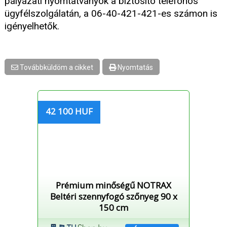
pályázati nyomtatványok a biztosító telefonos
ügyfélszolgálatán, a 06-40-421-421-es számon is
igényelhetők.
Továbbküldöm a cikket
Nyomtatás
42 100 HUF
Prémium minőségű NOTRAX
Beltéri szennyfogó szőnyeg 90 x
150 cm