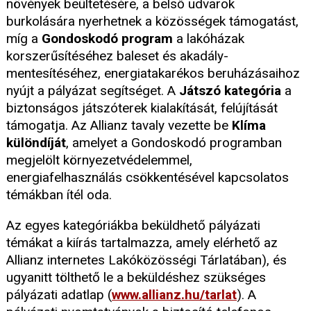
növények beültetésére, a belső udvarok
burkolására nyerhetnek a közösségek támogatást,
míg a
Gondoskodó program
a lakóházak
korszerűsítéséhez baleset és akadály-
mentesítéséhez, energiatakarékos beruházásaihoz
nyújt a pályázat segítséget. A
Játszó kategória
a
biztonságos játszóterek kialakítását, felújítását
támogatja. Az Allianz tavaly vezette be
Klíma
különdíját
, amelyet a Gondoskodó programban
megjelölt környezetvédelemmel,
energiafelhasználás csökkentésével kapcsolatos
témákban ítél oda.
Az egyes kategóriákba beküldhető pályázati
témákat a kiírás tartalmazza, amely elérhető az
Allianz internetes Lakóközösségi Tárlatában), és
ugyanitt tölthető le a beküldéshez szükséges
pályázati adatlap (
www.allianz.hu/tarlat
). A