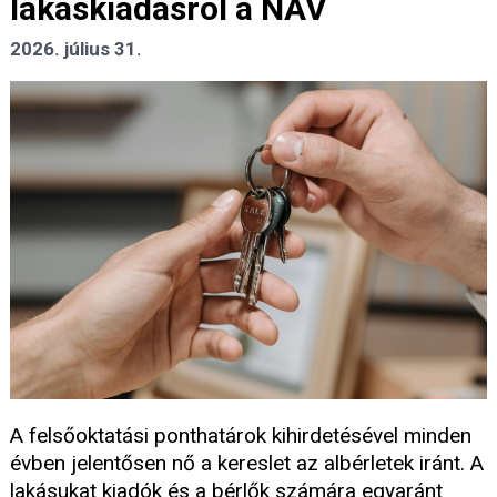
lakáskiadásról a NAV
2026. július 31.
A felsőoktatási ponthatárok kihirdetésével minden
évben jelentősen nő a kereslet az albérletek iránt. A
lakásukat kiadók és a bérlők számára egyaránt