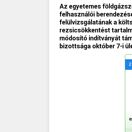
Az egyetemes földgázszol
felhasználói berendezés
felülvizsgálatának a köl
rezsicsökkentést tartalm
módosító indítványát tám
bizottsága október 7-i ül
2
e