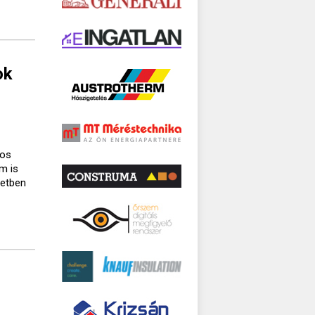
ok
gos
m is
setben