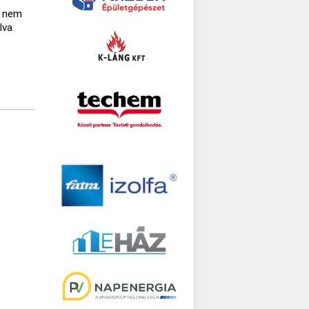
a nem
lva