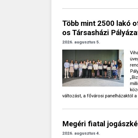
Több mint 2500 lakó o
os Társasházi Pályáza
2026. augusztus 5.
Vih
üve
ren
Pál
„Bi
mil
köz
változást, a fővárosi panelházaktól a 
Megéri fiatal jogászké
2026. augusztus 4.