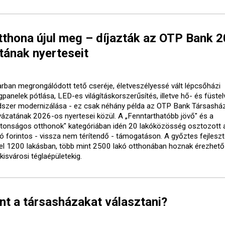
tthona újul meg – díjazták az OTP Bank 
tának nyerteseit
arban megrongálódott tető cseréje, életveszélyessé vált lépcsőházi
gpanelek pótlása, LED-es világításkorszerűsítés, illetve hő- és füste
dszer modernizálása - ez csak néhány példa az OTP Bank Társasház
yázatának 2026-os nyertesei közül. A „Fenntarthatóbb jövő" és a
ztonságos otthonok" kategóriában idén 20 lakóközösség osztozott 
lió forintos - vissza nem térítendő - támogatáson. A győztes fejlesz
el 1200 lakásban, több mint 2500 lakó otthonában hoznak érezhető
kisvárosi téglaépületekig.
nt a társasházakat választani?