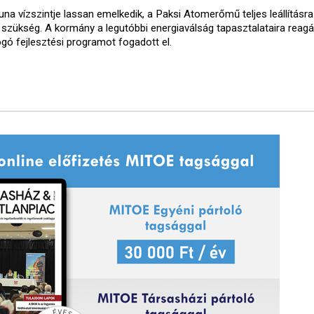
una vízszintje lassan emelkedik, a Paksi Atomerőmű teljes leállításr
t szükség. A kormány a legutóbbi energiaválság tapasztalataira reagá
ogó fejlesztési programot fogadott el.