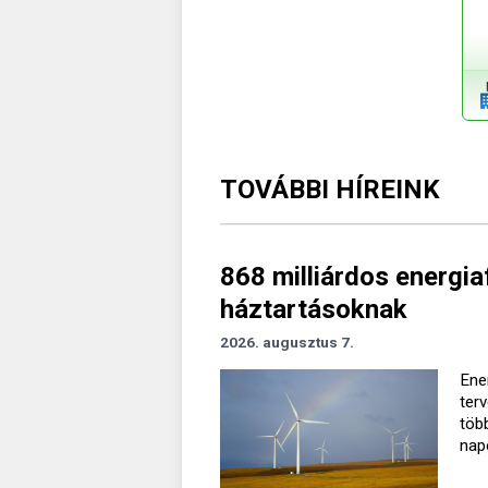
TOVÁBBI HÍREINK
868 milliárdos energiaf
háztartásoknak
2026. augusztus 7.
Ener
ter
töb
nap