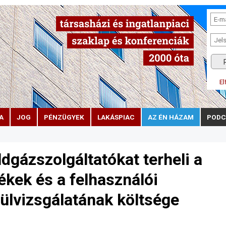
El
A
JOG
PÉNZÜGYEK
LAKÁSPIAC
AZ ÉN HÁZAM
PODC
dgázszolgáltatókat terheli a
ékek és a felhasználói
ülvizsgálatának költsége