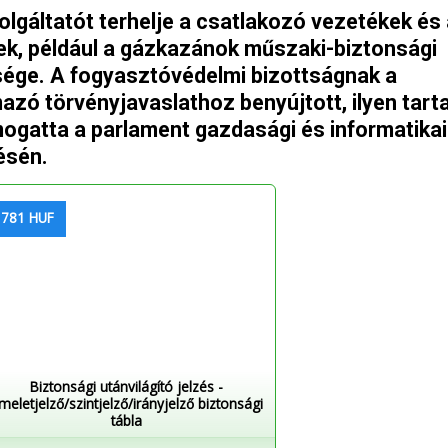
gáltatót terhelje a csatlakozó vezetékek és 
ek, például a gázkazánok műszaki-biztonsági
tsége. A fogyasztóvédelmi bizottságnak a
azó törvényjavaslathoz benyújtott, ilyen tart
ogatta a parlament gazdasági és informatikai
ésén.
 781 HUF
Biztonsági utánvilágító jelzés -
meletjelző/szintjelző/irányjelző biztonsági
tábla