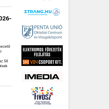
2026-
lvezető
i
az 50
tések