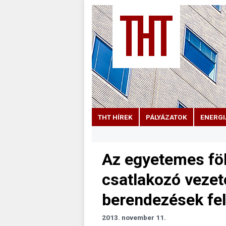
THT HÍREK
PÁLYÁZATOK
ENERGI
Az egyetemes föl
csatlakozó vezet
berendezések fel
2013. november 11.