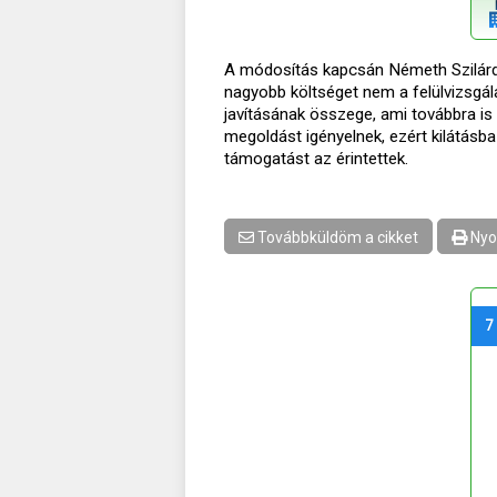
A módosítás kapcsán Németh Szilárd,
nagyobb költséget nem a felülvizsgála
javításának összege, ami továbbra is
megoldást igényelnek, ezért kilátásba
támogatást az érintettek.
Továbbküldöm a cikket
Nyo
7