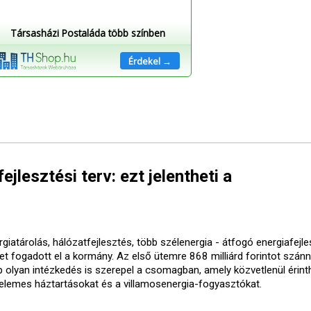
Társasházi Postaláda több színben
Érdekel →
ejlesztési terv: ezt jelentheti a
giatárolás, hálózatfejlesztés, több szélenergia - átfogó energiafejle
vet fogadott el a kormány. Az első ütemre 868 milliárd forintot szánn
b olyan intézkedés is szerepel a csomagban, amely közvetlenül érinth
elemes háztartásokat és a villamosenergia-fogyasztókat.