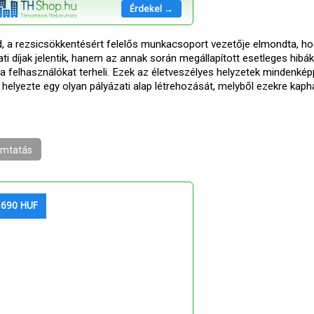
Érdekel →
 a rezsicsökkentésért felelős munkacsoport vezetője elmondta, ho
ti díjak jelentik, hanem az annak során megállapított esetleges hibák
 a felhasználókat terheli. Ezek az életveszélyes helyzetek mindenké
 helyezte egy olyan pályázati alap létrehozását, melyből ezekre kaph
mtatás
 690 HUF