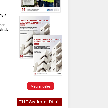
gy a
ppen
atnak
Megrendelés
THT Szakmai Díjak