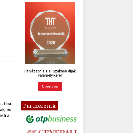
Pályázzon a THT Szakmai díjak
valamelyikére!
Nevezés
sztési
Partnereink
ak, és
eti a