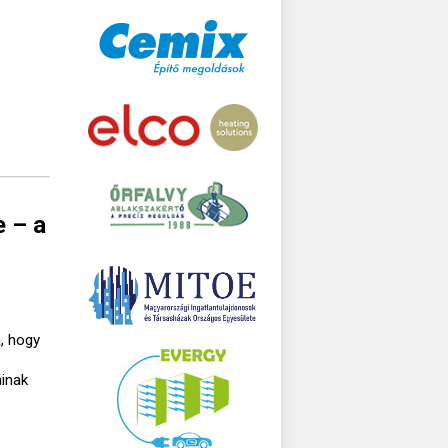
e – a
, hogy
áinak