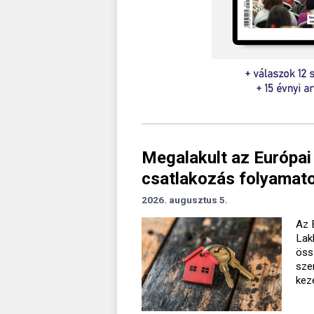
Megalakult az Európai
csatlakozás folyamato
2026. augusztus 5.
Az 
Lak
öss
sze
kez