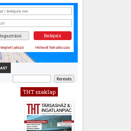
Regisztráció
felejtett jelszó
Hírlevél feliratkozás
AST
THT szaklap