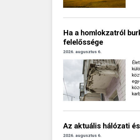
Ha a homlokzatról burk
felelőssége
2026. augusztus 6.
Élet
kül
köz
egy
köz
kar
Az aktuális hálózati és
2026. augusztus 6.