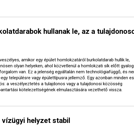
olatdarabok hullanak le, az a tulajdonos
veszélyes, amikor egy épület homlokzatáról burkolatdarab hullik le,
önösen olyan helyeken, ahol közvetlenül a homlokzati sík előtt gyalo
forgalom van. Ez a jelenség egyáltalán nem technológiafüggő, és ne
-egy településre vagy épülettípusra jellemző. Egy azonban minden e
ös: a veszélyeztetés a tulajdonos vagy a tulajdonosi közösség
bantartási kötelezettségének elmulasztására vezethető vissza.
 vízügyi helyzet stabil