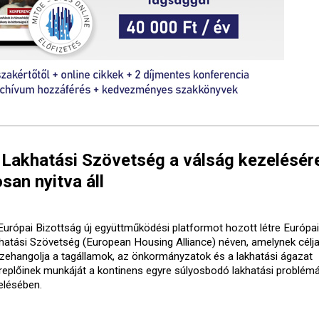
 Lakhatási Szövetség a válság kezelésér
san nyitva áll
Európai Bizottság új együttműködési platformot hozott létre Európai
hatási Szövetség (European Housing Alliance) néven, amelynek célja
zehangolja a tagállamok, az önkormányzatok és a lakhatási ágazat
replőinek munkáját a kontinens egyre súlyosbodó lakhatási problém
elésében.