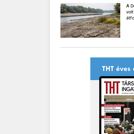
A D
vol
átf