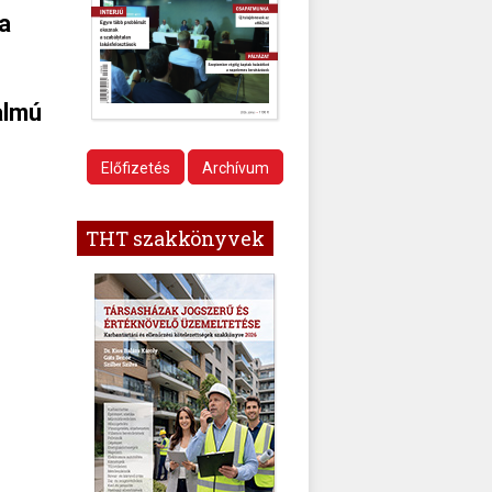
a
almú
Előfizetés
Archívum
THT szakkönyvek