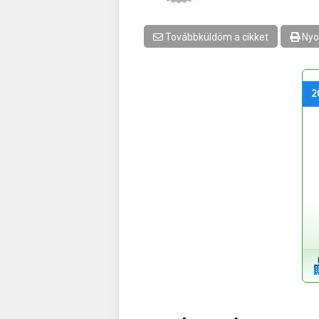
Továbbküldöm a cikket
Nyo
2