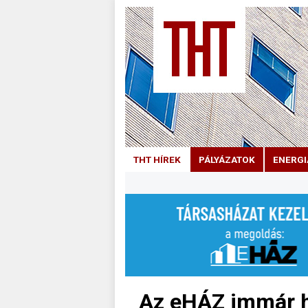
THT HÍREK
PÁLYÁZATOK
ENERGI
Az eHÁZ immár 