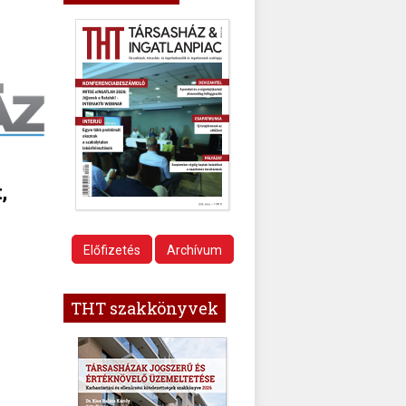
,
z
Előfizetés
Archívum
THT szakkönyvek