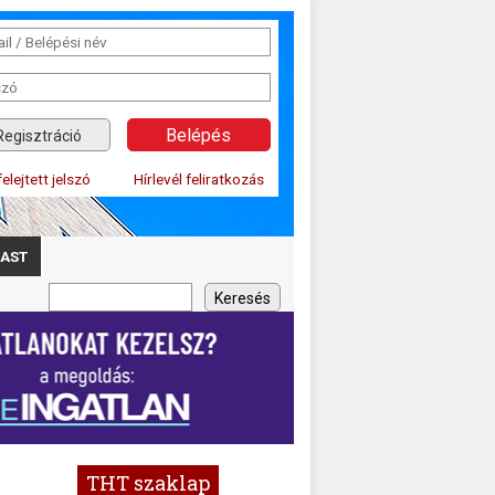
Regisztráció
felejtett jelszó
Hírlevél feliratkozás
AST
THT szaklap