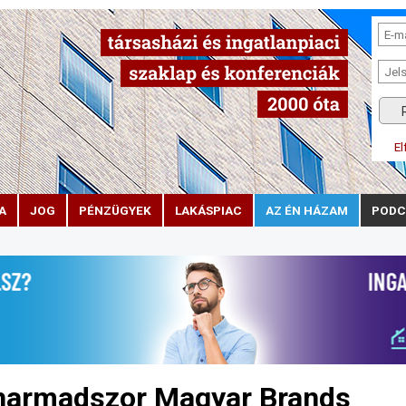
El
A
JOG
PÉNZÜGYEK
LAKÁSPIAC
AZ ÉN HÁZAM
PODC
harmadszor Magyar Brands