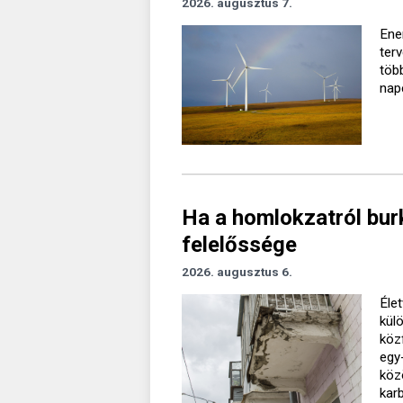
2026. augusztus 7.
Ener
ter
töb
nap
Ha a homlokzatról burk
felelőssége
2026. augusztus 6.
Élet
kül
köz
egy
köz
kar