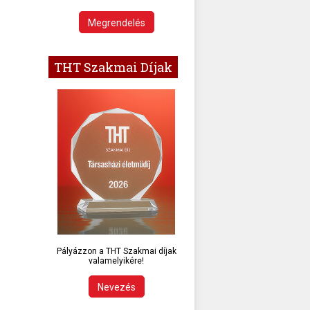
Megrendelés
THT Szakmai Díjak
Pályázzon a THT Szakmai díjak
valamelyikére!
Nevezés