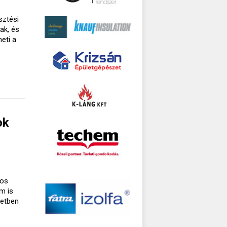
sztési
ak, és
eti a
ok
gos
m is
setben