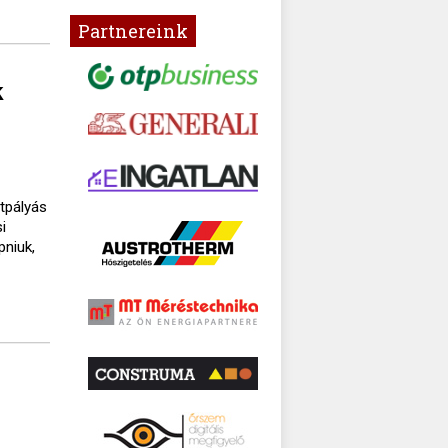
Partnereink
k
ttpályás
i
pniuk,