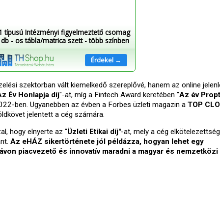
1 típusú Intézményi figyelmeztető csomag
 db - os tábla/matrica szett - több színben
Érdekel →
ési szektorban vált kiemelkedő szereplővé, hanem az online jelenl
Az Év Honlapja díj
"-at, míg a Fintech Award keretében "
Az év Prop
l 2022-ben. Ugyanebben az évben a Forbes üzleti magazin a
TOP CLO
ldkövet jelentett a cég számára.
l, hogy elnyerte az "
Üzleti Etikai díj"
-at, mely a cég elkötelezettség
ánt.
Az eHÁZ sikertörténete jól példázza, hogyan lehet egy
 távon piacvezető és innovatív maradni a magyar és nemzetközi