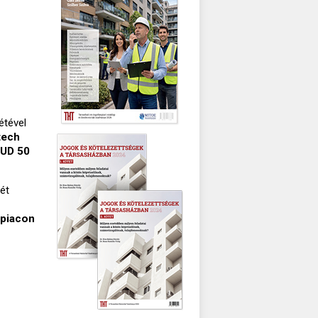
étével
tech
UD 50
ét
 piacon