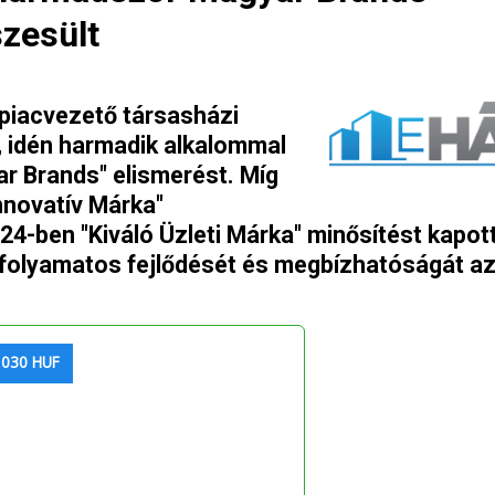
zesült
piacvezető társasházi
, idén harmadik alkalommal
ar Brands" elismerést. Míg
nnovatív Márka"
24-ben "Kiváló Üzleti Márka" minősítést kapott
g folyamatos fejlődését és megbízhatóságát a
 030 HUF