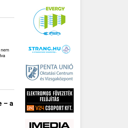
a nem
lva
e – a