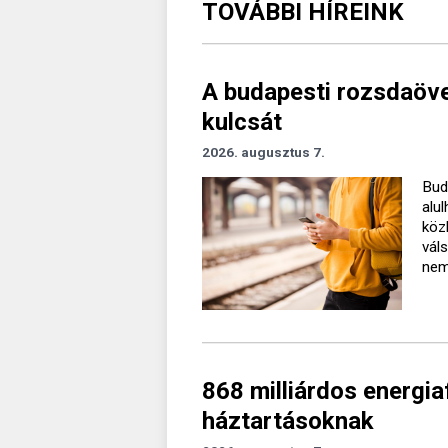
TOVÁBBI HÍREINK
A budapesti rozsdaövez
kulcsát
2026. augusztus 7.
Bud
alu
köz
vál
nem 
868 milliárdos energiaf
háztartásoknak