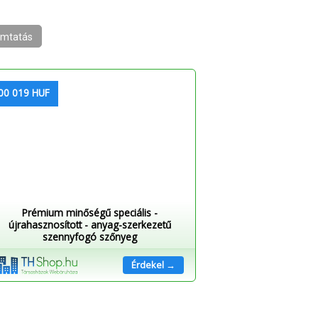
mtatás
00 019 HUF
Prémium minőségű speciális -
újrahasznosított - anyag-szerkezetű
szennyfogó szőnyeg
Érdekel →