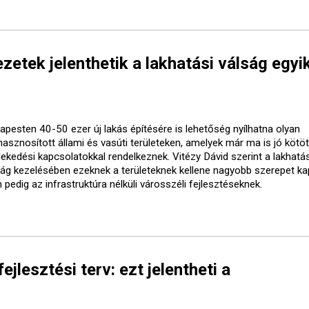
etek jelenthetik a lakhatási válság egyi
apesten 40-50 ezer új lakás építésére is lehetőség nyílhatna olyan
lhasznosított állami és vasúti területeken, amelyek már ma is jó kötö
lekedési kapcsolatokkal rendelkeznek. Vitézy Dávid szerint a lakhatás
ság kezelésében ezeknek a területeknek kellene nagyobb szerepet ka
pedig az infrastruktúra nélküli városszéli fejlesztéseknek.
ejlesztési terv: ezt jelentheti a