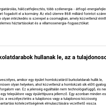
giatárolás, hálózatfejlesztés, több szélenergia - átfogó energiafejle
vet fogadott el a kormány. Az első ütemre 868 milliárd forintot szánn
b olyan intézkedés is szerepel a csomagban, amely közvetlenül érinth
elemes háztartásokat és a villamosenergia-fogyasztókat.
olatdarabok hullanak le, az a tulajdonos
veszélyes, amikor egy épület homlokzatáról burkolatdarab hullik le,
önösen olyan helyeken, ahol közvetlenül a homlokzati sík előtt gyalo
forgalom van. Ez a jelenség egyáltalán nem technológiafüggő, és ne
-egy településre vagy épülettípusra jellemző. Egy azonban minden e
ös: a veszélyeztetés a tulajdonos vagy a tulajdonosi közösség
bantartási kötelezettségének elmulasztására vezethető vissza.