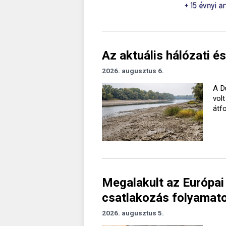
Az aktuális hálózati és
2026. augusztus 6.
A D
vol
átf
Megalakult az Európai
csatlakozás folyamato
2026. augusztus 5.