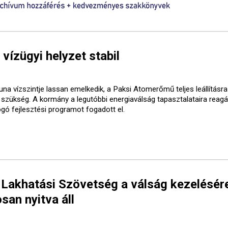
 vízügyi helyzet stabil
una vízszintje lassan emelkedik, a Paksi Atomerőmű teljes leállításr
t szükség. A kormány a legutóbbi energiaválság tapasztalataira reagá
ogó fejlesztési programot fogadott el.
 Lakhatási Szövetség a válság kezelésér
san nyitva áll