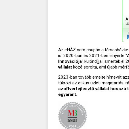
A
4
Az eHÁZ nem csupán a társasházkezel
is. 2020-ban és 2021-ben elnyerte "
Innovációja
" különdíjjal ismerték e
vállalat
közé sorolta, ami újabb mérfö
2023-ban tovább emelte hírnevét azza
tükrözi az etikus üzleti magatartás ir
szoftverfejlesztő vállalat hosszú
egyaránt.