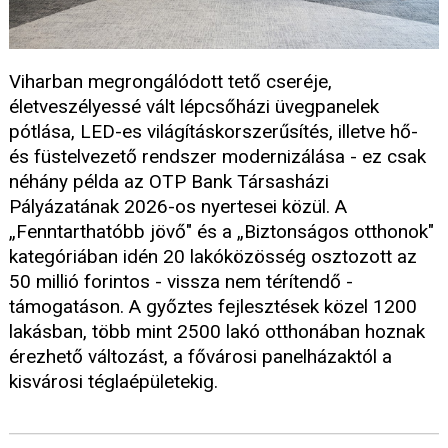
Viharban megrongálódott tető cseréje,
életveszélyessé vált lépcsőházi üvegpanelek
pótlása, LED-es világításkorszerűsítés, illetve hő-
és füstelvezető rendszer modernizálása - ez csak
néhány példa az OTP Bank Társasházi
Pályázatának 2026-os nyertesei közül. A
„Fenntarthatóbb jövő" és a „Biztonságos otthonok"
kategóriában idén 20 lakóközösség osztozott az
50 millió forintos - vissza nem térítendő -
támogatáson. A győztes fejlesztések közel 1200
lakásban, több mint 2500 lakó otthonában hoznak
érezhető változást, a fővárosi panelházaktól a
kisvárosi téglaépületekig.