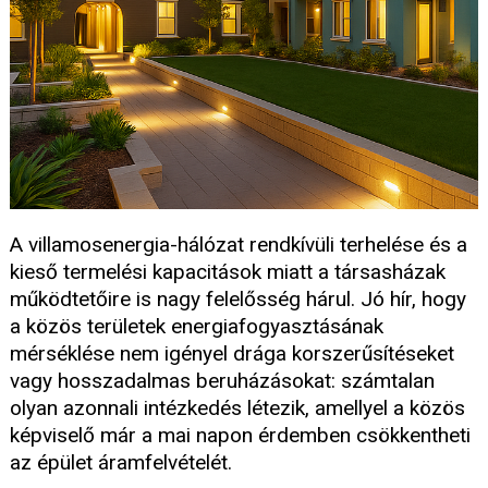
A villamosenergia-hálózat rendkívüli terhelése és a
kieső termelési kapacitások miatt a társasházak
működtetőire is nagy felelősség hárul. Jó hír, hogy
a közös területek energiafogyasztásának
mérséklése nem igényel drága korszerűsítéseket
vagy hosszadalmas beruházásokat: számtalan
olyan azonnali intézkedés létezik, amellyel a közös
képviselő már a mai napon érdemben csökkentheti
az épület áramfelvételét.