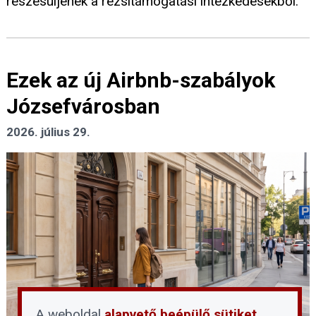
részesüljenek a rezsitámogatási intézkedésekből.
Ezek az új Airbnb-szabályok
Józsefvárosban
2026. július 29.
A weboldal
alapvető beépülő sütiket