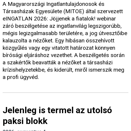
A Magyarországi Ingatlantulajdonosok és
Társasházak Egyesülete (MITOE) által szervezett
eINGATLAN 2026: Jöjjenek a fiatalok! webinar
záró beszélgetése az ingatlanvilág legszigorúbb,
mégis legizgalmasabb területére, a jog útvesztőibe
kalauzolta a nézőket. Egy hibásan összehívott
közgyűlés vagy egy vitatott határozat könnyen
bírósági eljáráshoz vezethet. A beszélgetés során
a szakértők beavatták a nézőket a társasházi
krízishelyzetekbe, és kiderült, miről ismerszik meg
a profi ügyvéd.
Jelenleg is termel az utolsó
paksi blokk