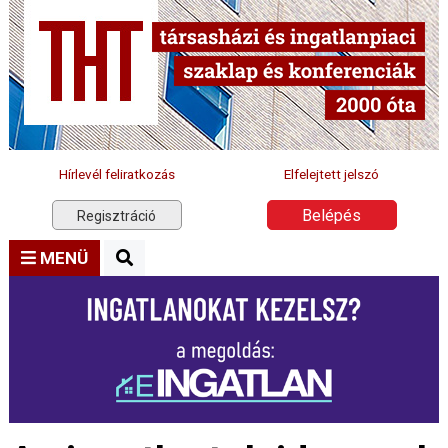
Hírlevél feliratkozás
Elfelejtett jelszó
Belépés
Regisztráció
MENÜ