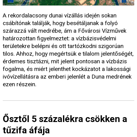
A rekordalacsony dunai vízállás idején sokan
csábítónak találják, hogy besétáljanak a folyó
szárazzá vált medrébe, ám a Fővárosi Vízművek
határozottan figyelmeztet: a vízbázisvédelmi
területekre belépni és ott tartózkodni szigorúan
tilos. Ahhoz, hogy megértsük e tilalom jelentőségét,
érdemes tisztázni, mit jelent pontosan a vízbázis
fogalma, és miért jelenthet kockázatot a lakossági
ivóvízellátásra az emberi jelenlét a Duna medrének
ezen részein.
Ősztől 5 százalékra csökken a
tűzifa áfája