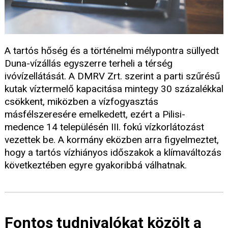
A tartós hőség és a történelmi mélypontra süllyedt
Duna-vízállás egyszerre terheli a térség
ivóvízellátását. A DMRV Zrt. szerint a parti szűrésű
kutak víztermelő kapacitása mintegy 30 százalékkal
csökkent, miközben a vízfogyasztás
másfélszeresére emelkedett, ezért a Pilisi-
medence 14 településén III. fokú vízkorlátozást
vezettek be. A kormány eközben arra figyelmeztet,
hogy a tartós vízhiányos időszakok a klímaváltozás
következtében egyre gyakoribbá válhatnak.
Fontos tudnivalókat közölt a