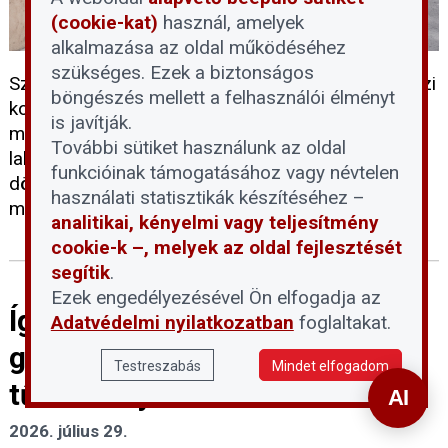
(cookie-kat)
használ, amelyek
alkalmazása az oldal működéséhez
szükséges. Ezek a biztonságos
Szigorúbb feltételekkel, negyedszintű és társasházi
böngészés mellett a felhasználói élményt
korlátokkal, valamint a lakóközösségek jogainak
is javítják.
megerősítésével lép fel Józsefváros a rövid távú
További sütiket használunk az oldal
lakáskiadás terjedése ellen. A Képviselő-testület
funkcióinak támogatásához vagy névtelen
döntése alapján a szabályozás a kormányzati
használati statisztikák készítéséhez –
moratórium lejártát követően lép életbe.
analitikai, kényelmi vagy teljesítmény
cookie-k –, melyek az oldal fejlesztését
segítik
.
Ezek engedélyezésével Ön elfogadja az
Így léphet fel a lakóközösség a
Adatvédelmi nyilatkozatban
foglaltakat.
gyűjtögetés jelentette
Testreszabás
Mindet elfogadom
tűzveszély ellen
2026. július 29.