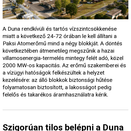
A Duna rendkívüli és tartós vízszintcsökkenése
miatt a következő 24-72 órában le kell állítani a
Paksi Atomerőmű mind a négy blokkját. A döntés
következtében átmenetileg megszűnik a hazai
villamosenergia-termelés mintegy felét adó, közel
2000 MW-os kapacitás. Az erőmű szakemberei és
a vízügyi hatóságok felkészültek a helyzet
kezelésére: az álló blokkok biztonsági hűtése
folyamatosan biztosított, a lakosságot pedig
felelős és takarékos áramhasználatra kérik.
Szigorúan tilos belépni a Duna