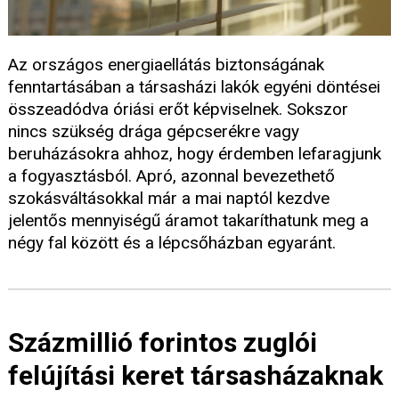
Az országos energiaellátás biztonságának
fenntartásában a társasházi lakók egyéni döntései
összeadódva óriási erőt képviselnek. Sokszor
nincs szükség drága gépcserékre vagy
beruházásokra ahhoz, hogy érdemben lefaragjunk
a fogyasztásból. Apró, azonnal bevezethető
szokásváltásokkal már a mai naptól kezdve
jelentős mennyiségű áramot takaríthatunk meg a
négy fal között és a lépcsőházban egyaránt.
Százmillió forintos zuglói
felújítási keret társasházaknak