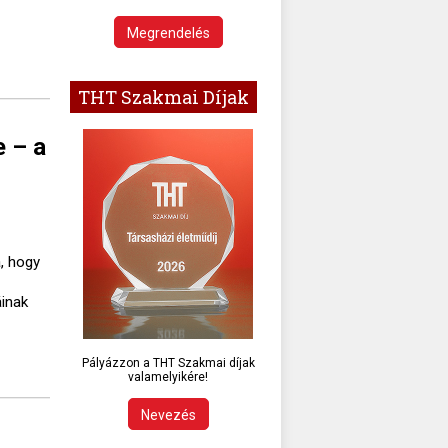
Megrendelés
THT Szakmai Díjak
e – a
, hogy
áinak
Pályázzon a THT Szakmai díjak
valamelyikére!
Nevezés