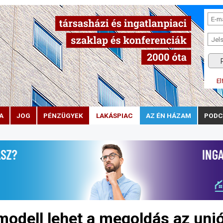
El
A
JOG
PÉNZÜGYEK
LAKÁSPIAC
AZ ÉN HÁZAM
PODC
modell lehet a megoldás az uni