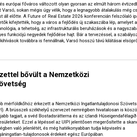
és európai főváros változott olyan gyorsan az elmúlt három évtized
t Varsó, sokan mégis úgy vélik, hogy a legnagyobb átalakulás még c
t áll előtte. A Future of Real Estate 2026 konferencián felszólaló ip
tők kifejtették, hogy a város a fejlődés új szakaszába lép, amelyet a
hnológia, a tehetség, az infrastrukturális beruházások és a nagyszab
yes funkciójú negyedek fejlődése hajt. Bár a tervezéssel, a szabályo
kihívások továbbra is fennállnak, Varsó hosszú távú kilátásai elsöpr
ezettel bővült a Nemzetközi
zövetség
bb mérföldkőhöz érkezett a Nemzetközi Ingatlantulajdonosi Szövet
PI). A brüsszeli székhelyű szervezet nemrégiben hivatalosan is kösz
újabb tagjait, a svéd Bostadsrätterna és az izlandi Húseigendafélagið
esületeket. Ezzel a lépéssel az UIPI jelentősen megerősítette a skan
ségben való jelenlétét, és még hatékonyabban tudja képviselni a
áningatlan-tulajdonosok érdekeit egész Európában.