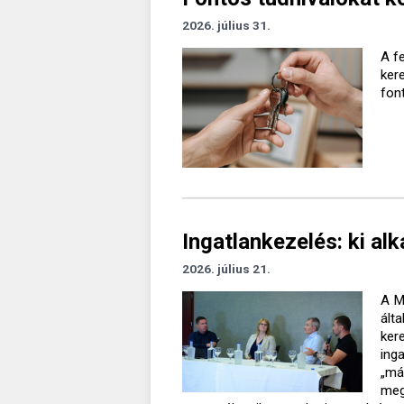
2026. július 31.
A f
kere
fon
Ingatlankezelés: ki al
2026. július 21.
A M
ált
kere
ing
„má
meg