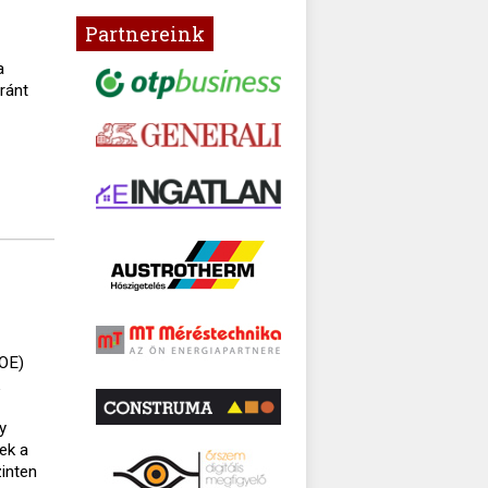
Partnereink
a
aránt
TOE)
y
ek a
zinten