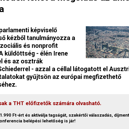
a
 parlamenti képviselő
lső kézből tanulmányozza a
zociális és nonprofit
A küldöttség - élén Irene
el és az osztrák
hiederrel - azzal a céllal látogatott el Ausztr
talatokat gyűjtsön az európai megfizethető
séhez.
sak a THT előfizetők számára olvasható.
.990 Ft-ért és aktiválja tagságát, szakértői válaszadás, díjmen
onferencia belépési lehetőség is jár!