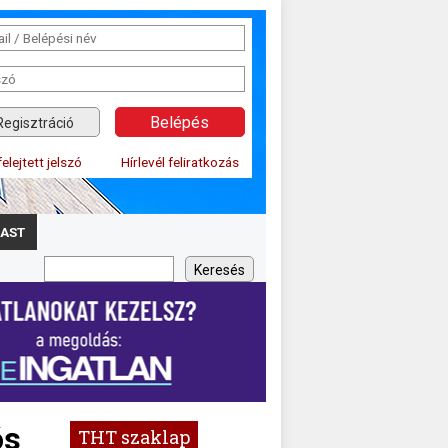
Regisztráció
felejtett jelszó
Hírlevél feliratkozás
AST
ós
THT szaklap