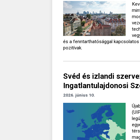
Kev
min
mos
veze
tec
veg
és a fenntarthatósággal kapcsolatos 
pozitívak.
Svéd és izlandi szerv
Ingatlantulajdonosi S
2026. június 10.
Úja
(UI
leg
egy
tér
mag