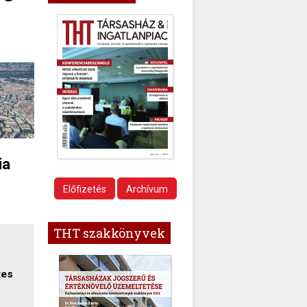
ia
Előfizetés
Archívum
THT szakkönyvek
tes