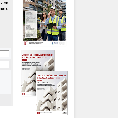
 2 db
mára.