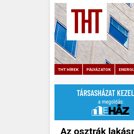
THT HÍREK
PÁLYÁZATOK
ENERGI
Az osztrák lakás