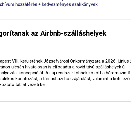
gorítanak az Airbnb-szálláshelyek
apest VIII. kerületének Józsefvárosi Önkormányzata a 2026. június 
vános ülésén hivatalosan is elfogadta a rövid távú szálláshelyek új
bályozási koncepcióját. Az új rendszer többek között a háromszintű
zalékos korlátozást, a társasházi hozzájárulást, valamint a kötelező
koztató táblát vezeti be.