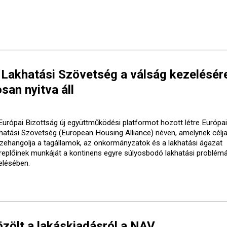
 Lakhatási Szövetség a válság kezelésér
san nyitva áll
Európai Bizottság új együttműködési platformot hozott létre Európai
hatási Szövetség (European Housing Alliance) néven, amelynek célja
zehangolja a tagállamok, az önkormányzatok és a lakhatási ágazat
replőinek munkáját a kontinens egyre súlyosbodó lakhatási problém
elésében.
özölt a lakáskiadásról a NAV