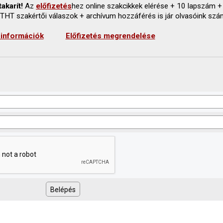
akarít!
Az
előfizetés
hez online szakcikkek elérése + 10 lapszám +
 THT szakértői válaszok + archívum hozzáférés is jár olvasóink szá
 információk
Előfizetés megrendelése