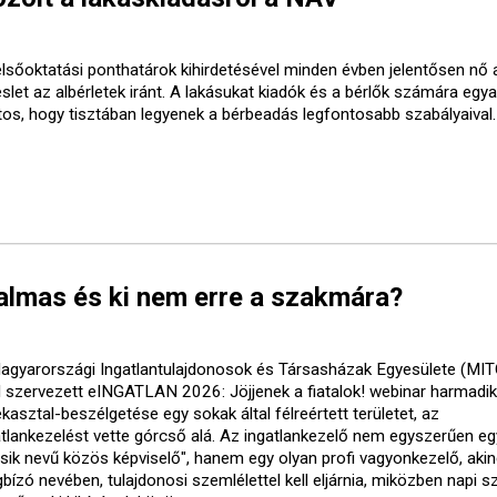
elsőoktatási ponthatárok kihirdetésével minden évben jelentősen nő 
slet az albérletek iránt. A lakásukat kiadók és a bérlők számára egy
tos, hogy tisztában legyenek a bérbeadás legfontosabb szabályaival.
kalmas és ki nem erre a szakmára?
agyarországi Ingatlantulajdonosok és Társasházak Egyesülete (MI
al szervezett eINGATLAN 2026: Jöjjenek a fiatalok! webinar harmadik
kasztal-beszélgetése egy sokak által félreértett területet, az
atlankezelést vette górcső alá. Az ingatlankezelő nem egyszerűen eg
sik nevű közös képviselő", hanem egy olyan profi vagyonkezelő, akin
bízó nevében, tulajdonosi szemlélettel kell eljárnia, miközben napi s