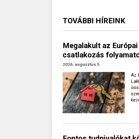
TOVÁBBI HÍREINK
Megalakult az Európai
csatlakozás folyamato
2026. augusztus 5.
Az 
Lak
öss
sze
kez
Fontos tudnivalókat k