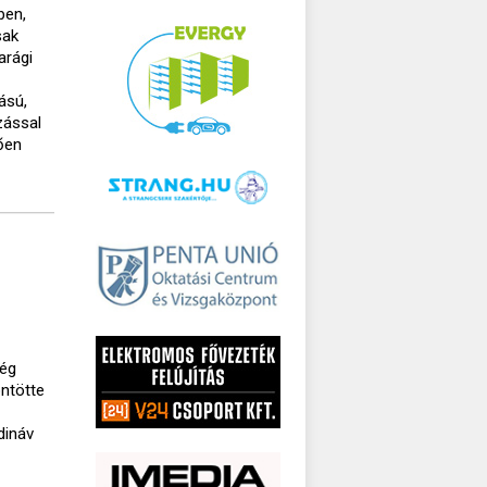
ben,
sak
arági
ású,
zással
ően
ség
öntötte
dináv