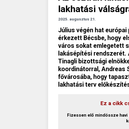
lakhatási válságr
2025. augusztus 21.
Július végén hat európai
érkezett Bécsbe, hogy e
város sokat emlegetett s
lakásépítési rendszerét. 
Tinagli bizottsági elnökk
koordinátorral, Andreas Sc
fővárosába, hogy tapasz
lakhatási terv előkészíté
Ez a cikk c
Fizessen elő mindössze havi 1
k