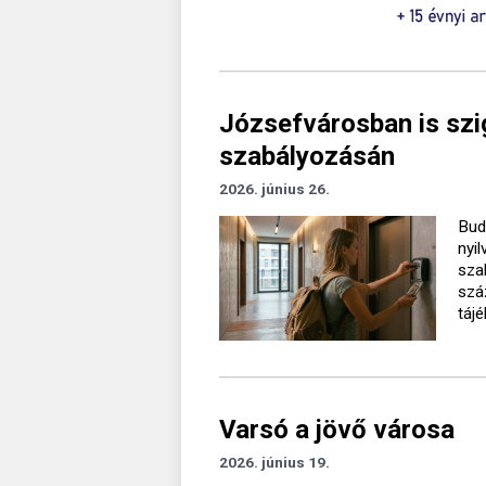
Józsefvárosban is szi
szabályozásán
2026. június 26.
Bud
nyil
sza
szá
tájé
Varsó a jövő városa
2026. június 19.