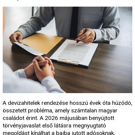
A devizahitelek rendezése hosszú évek óta húzódó,
összetett probléma, amely számtalan magyar
családot érint. A 2026 májusában benyújtott
törvényjavaslat első látásra megnyugtató
megoldást kínálhat a bajba jutott adósoknak,