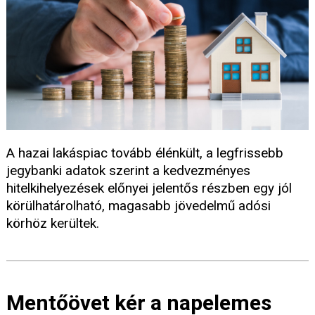
A hazai lakáspiac tovább élénkült, a legfrissebb
jegybanki adatok szerint a kedvezményes
hitelkihelyezések előnyei jelentős részben egy jól
körülhatárolható, magasabb jövedelmű adósi
körhöz kerültek.
Mentőövet kér a napelemes