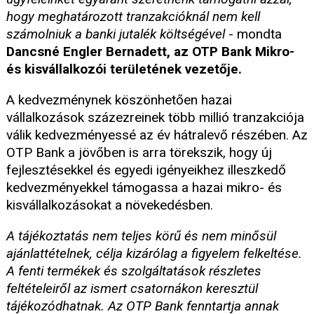
hogy meghatározott tranzakcióknál nem kell
számolniuk a banki jutalék költségével
- mondta
Dancsné Engler Bernadett, az OTP Bank Mikro-
és kisvállalkozói területének vezetője.
A kedvezménynek köszönhetően hazai
vállalkozások százezreinek több millió tranzakciója
válik kedvezményessé az év hátralevő részében. Az
OTP Bank a jövőben is arra törekszik, hogy új
fejlesztésekkel és egyedi igényeikhez illeszkedő
kedvezményekkel támogassa a hazai mikro- és
kisvállalkozásokat a növekedésben.
A tájékoztatás nem teljes körű és nem minősül
ajánlattételnek, célja kizárólag a figyelem felkeltése.
A fenti termékek és szolgáltatások részletes
feltételeiről az ismert csatornákon keresztül
tájékozódhatnak. Az OTP Bank fenntartja annak