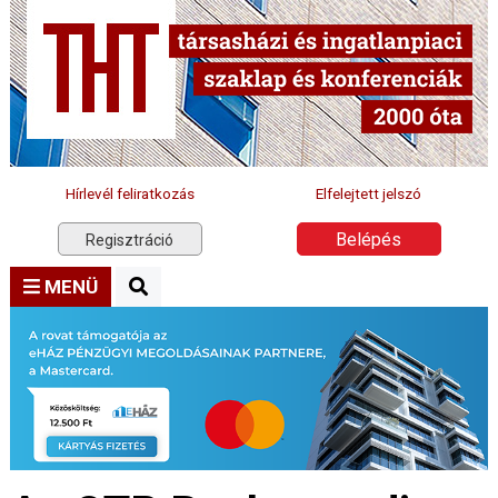
Hírlevél feliratkozás
Elfelejtett jelszó
Belépés
Regisztráció
MENÜ