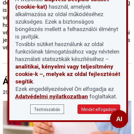
devizahiteles törvények hatálya alá tartozó, jelenleg
(cookie-kat)
használ, amelyek
is folyamatban lévő bírósági pereket és
alkalmazása az oldal működéséhez
végrehajtási eljárásokat. A kezdeményezés célja,
szükséges. Ezek a biztonságos
hogy a végleges szabályozás kialakításáig jogi
böngészés mellett a felhasználói élményt
védelmet biztosítson az érintett felek számára, ami
is javítják.
jelentős hatással lehet a hazai követeléskezelési és
További sütiket használunk az oldal
végrehajtási folyamatokra.
funkcióinak támogatásához vagy névtelen
használati statisztikák készítéséhez –
analitikai, kényelmi vagy teljesítmény
cookie-k –, melyek az oldal fejlesztését
Árat emelt a Posta
segítik
.
Ezek engedélyezésével Ön elfogadja az
2026. május 7.
Adatvédelmi nyilatkozatban
foglaltakat.
Testreszabás
Mindet elfogadom