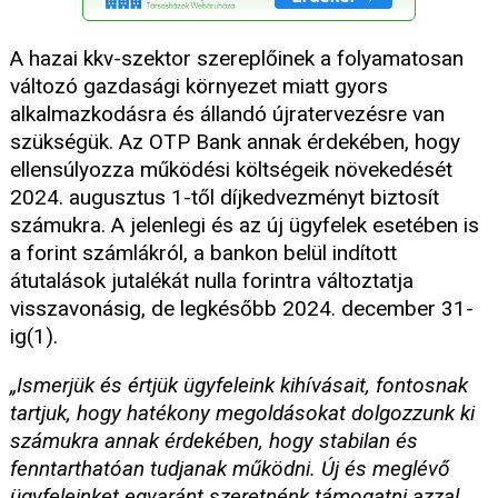
A hazai kkv-szektor szereplőinek a folyamatosan
változó gazdasági környezet miatt gyors
alkalmazkodásra és állandó újratervezésre van
szükségük. Az OTP Bank annak érdekében, hogy
ellensúlyozza működési költségeik növekedését
2024. augusztus 1-től díjkedvezményt biztosít
számukra. A jelenlegi és az új ügyfelek esetében is
a forint számlákról, a bankon belül indított
átutalások jutalékát nulla forintra változtatja
visszavonásig, de legkésőbb 2024. december 31-
ig(1).
„Ismerjük és értjük ügyfeleink kihívásait, fontosnak
tartjuk, hogy hatékony megoldásokat dolgozzunk ki
számukra annak érdekében, hogy stabilan és
fenntarthatóan tudjanak működni. Új és meglévő
ügyfeleinket egyaránt szeretnénk támogatni azzal,