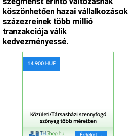
szegmenst érintő változásnak
köszönhetően hazai vállalkozások
százezreinek több millió
tranzakciója válik
kedvezményessé.
14 900 HUF
Közületi/Társasházi szennyfogó
szőnyeg több méretben
Érdekel →