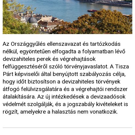
Az Országgyűlés ellenszavazat és tartózkodás
nélkül, egyöntetűen elfogadta a folyamatban lévő
devizahiteles perek és végrehajtások
felfüggesztéséről szóló törvényjavaslatot. A Tisza
Párt képviselői által benyújtott szabályozás célja,
hogy időt biztosítson a devizahiteles törvények
átfogó felülvizsgálatára és a végrehajtói rendszer
átalakítására. Az új intézkedések a devizaadósok
védelmét szolgálják, és a jogszabály kivételeket is
rögzít, amelyekre a halasztás nem vonatkozik.