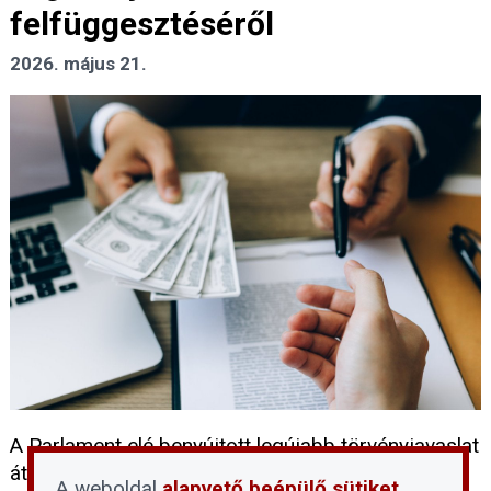
felfüggesztéséről
2026. május 21.
A Parlament elé benyújtott legújabb törvényjavaslat
átmenetileg és teljeskörűen leállítaná a korábbi
A weboldal
alapvető beépülő sütiket