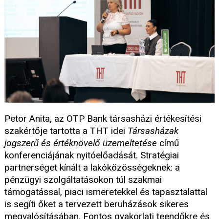
Petor Anita, az OTP Bank társasházi értékesítési
szakértője tartotta a THT idei
Társasházak
jogszerű és értéknövelő üzemeltetése
című
konferenciájának nyitóelőadását. Stratégiai
partnerséget kínált a lakóközösségeknek: a
pénzügyi szolgáltatásokon túl szakmai
támogatással, piaci ismeretekkel és tapasztalattal
is segíti őket a tervezett beruházások sikeres
megvalósításában. Fontos gyakorlati teendőkre és