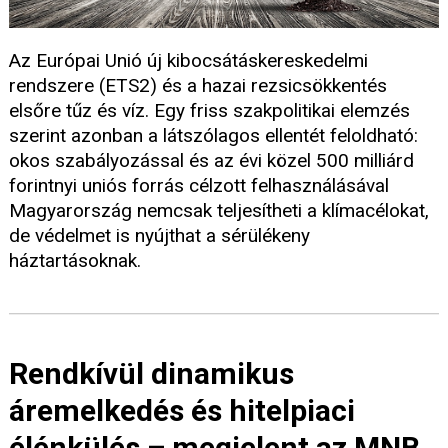
Az Európai Unió új kibocsátáskereskedelmi
rendszere (ETS2) és a hazai rezsicsökkentés
elsőre tűz és víz. Egy friss szakpolitikai elemzés
szerint azonban a látszólagos ellentét feloldható:
okos szabályozással és az évi közel 500 milliárd
forintnyi uniós forrás célzott felhasználásával
Magyarország nemcsak teljesítheti a klímacélokat,
de védelmet is nyújthat a sérülékeny
háztartásoknak.
Rendkívül dinamikus
áremelkedés és hitelpiaci
élénkülés – megjelent az MNB