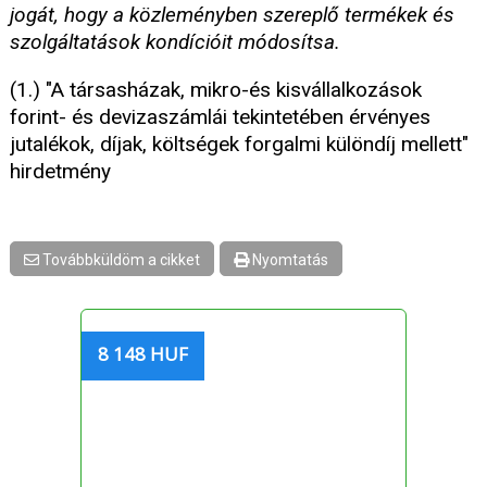
jogát, hogy a közleményben szereplő termékek és
szolgáltatások kondícióit módosítsa.
(1.) "A társasházak, mikro-és kisvállalkozások
forint- és devizaszámlái tekintetében érvényes
jutalékok, díjak, költségek forgalmi különdíj mellett"
hirdetmény
Továbbküldöm a cikket
Nyomtatás
8 148 HUF