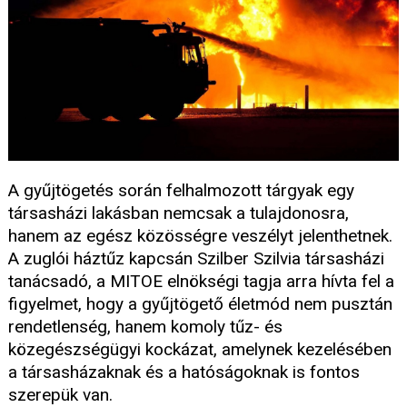
A gyűjtögetés során felhalmozott tárgyak egy
társasházi lakásban nemcsak a tulajdonosra,
hanem az egész közösségre veszélyt jelenthetnek.
A zuglói háztűz kapcsán Szilber Szilvia társasházi
tanácsadó, a MITOE elnökségi tagja arra hívta fel a
figyelmet, hogy a gyűjtögető életmód nem pusztán
rendetlenség, hanem komoly tűz- és
közegészségügyi kockázat, amelynek kezelésében
a társasházaknak és a hatóságoknak is fontos
szerepük van.