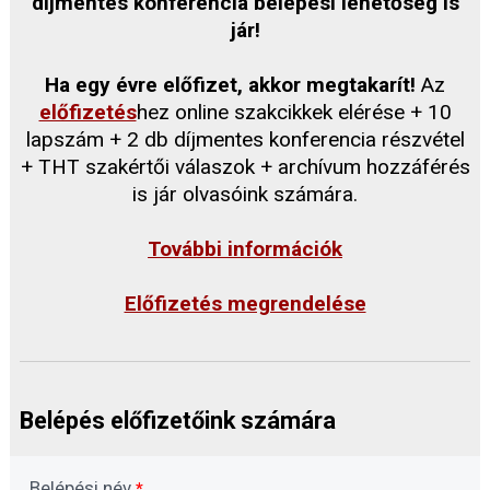
díjmentes konferencia belépési lehetőség is
jár!
Ha egy évre előfizet, akkor megtakarít!
Az
előfizetés
hez online szakcikkek elérése + 10
lapszám + 2 db díjmentes konferencia részvétel
+ THT szakértői válaszok + archívum hozzáférés
is jár olvasóink számára.
További információk
Előfizetés megrendelése
Belépés előfizetőink számára
Belépési név
*