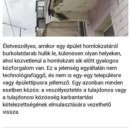
Életveszélyes, amikor egy épület homlokzatáról
burkolatdarab hullik le, különösen olyan helyeken,
ahol közvetlenül a homlokzati sík előtt gyalogos
közforgalom van. Ez a jelenség egyáltalán nem
technológiafüggő, és nem is egy-egy településre
vagy épülettípusra jellemző. Egy azonban minden
esetben közös: a veszélyeztetés a tulajdonos vagy
a tulajdonosi közösség karbantartási
kötelezettségének elmulasztására vezethető
vissza.