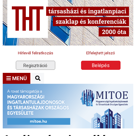
Hírlevél feliratkozás
Elfelejtett jelszó
Belépés
Regisztráció
MENÜ