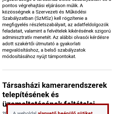
pontos végrehajtási eljáráson múlik. A
közösségnek a Szervezeti és Működési
Szabályzatban (SzMSz) kell rögzítenie a
megfigyelés részletszabályait, az adatfeldolgozók
feladatait, valamint a felvételek kikérésének szigorú
adminisztratív menetét. Az alábbi olvasói kérdésre
adott szakértői útmutató a gyakorlati
megvalósításhoz, a belső szabályzatok
módosításához nyújt támpontokat.
Társasházi kamerarendszerek
telepítésének és
üzemeltetésének feltételei
A weboldal
alapvető beépülő sütiket
2026. május 18.