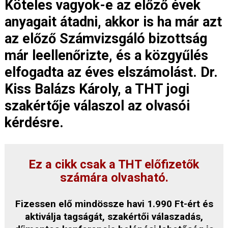
Köteles vagyok-e az előző évek
anyagait átadni, akkor is ha már azt
az előző Számvizsgáló bizottság
már leellenőrizte, és a közgyűlés
elfogadta az éves elszámolást. Dr.
Kiss Balázs Károly, a THT jogi
szakértője válaszol az olvasói
kérdésre.
Ez a cikk csak a THT előfizetők
számára olvasható.
Fizessen elő mindössze havi 1.990 Ft-ért és
aktiválja tagságát, szakértői válaszadás,