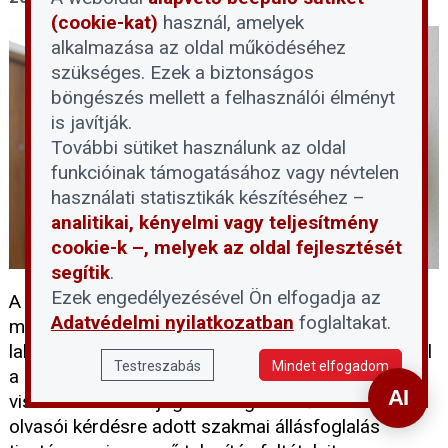
(cookie-kat)
használ, amelyek
alkalmazása az oldal működéséhez
szükséges. Ezek a biztonságos
böngészés mellett a felhasználói élményt
is javítják.
További sütiket használunk az oldal
funkcióinak támogatásához vagy névtelen
használati statisztikák készítéséhez –
analitikai, kényelmi vagy teljesítmény
cookie-k –, melyek az oldal fejlesztését
segítik
.
Ezek engedélyezésével Ön elfogadja az
A társasházi kamerarendszerek kiépítése és
Adatvédelmi nyilatkozatban
foglaltakat.
működtetése szigorú szabályozáshoz kötött. A
lakóközösségek gyakran szembesülnek tévhitekkel
Testreszabás
Mindet elfogadom
a kamerák elhelyezhetőségét, illetve a felvételek
visszanézésének jogosultságát illetően. Az alábbi
olvasói kérdésre adott szakmai állásfoglalás