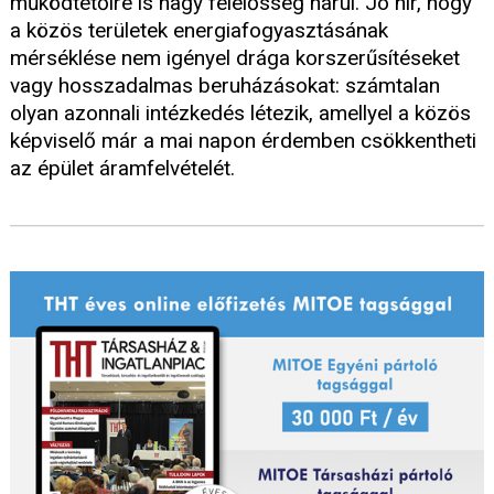
működtetőire is nagy felelősség hárul. Jó hír, hogy
a közös területek energiafogyasztásának
mérséklése nem igényel drága korszerűsítéseket
vagy hosszadalmas beruházásokat: számtalan
olyan azonnali intézkedés létezik, amellyel a közös
képviselő már a mai napon érdemben csökkentheti
az épület áramfelvételét.