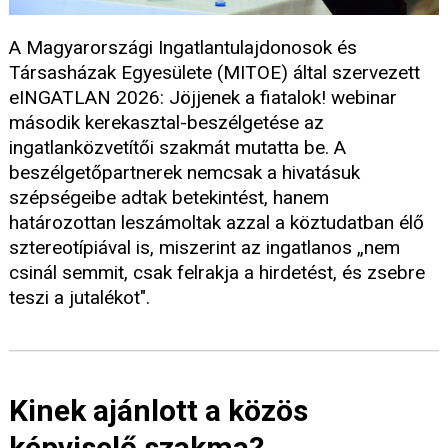
A Magyarországi Ingatlantulajdonosok és
Társasházak Egyesülete (MITOE) által szervezett
eINGATLAN 2026: Jöjjenek a fiatalok! webinar
második kerekasztal-beszélgetése az
ingatlanközvetítői szakmát mutatta be. A
beszélgetőpartnerek nemcsak a hivatásuk
szépségeibe adtak betekintést, hanem
határozottan leszámoltak azzal a köztudatban élő
sztereotípiával is, miszerint az ingatlanos „nem
csinál semmit, csak felrakja a hirdetést, és zsebre
teszi a jutalékot".
Kinek ajánlott a közös
képviselő szakma?