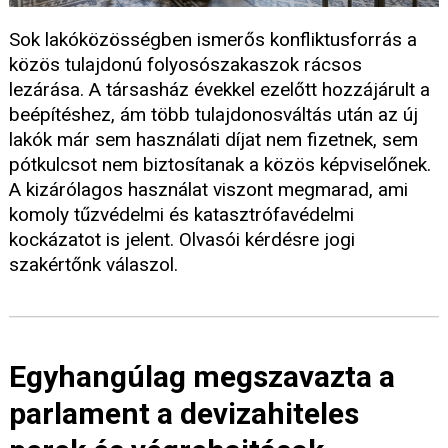
Sok lakóközösségben ismerős konfliktusforrás a
közös tulajdonú folyosószakaszok rácsos
lezárása. A társasház évekkel ezelőtt hozzájárult a
beépítéshez, ám több tulajdonosváltás után az új
lakók már sem használati díjat nem fizetnek, sem
pótkulcsot nem biztosítanak a közös képviselőnek.
A kizárólagos használat viszont megmarad, ami
komoly tűzvédelmi és katasztrófavédelmi
kockázatot is jelent. Olvasói kérdésre jogi
szakértőnk válaszol.
Egyhangúlag megszavazta a
parlament a devizahiteles