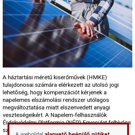
A háztartási méretű kiserőművek (HMKE)
tulajdonosai számára elérkezett az utolsó jogi
lehetőség, hogy kompenzációt kérjenek a
napelemes elszámolási rendszer utólagos
megváltoztatása miatt elszenvedett anyagi
veszteségeikért. A Napelem-felhasználók
Érdekvédelmi Platformja (NÉP) Egyesület felhívása
szerint az Emberi Jogok Európai Bíróságához
A weboldal
alapvető beépülő sütiket