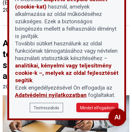
(EJEB) benyújtandó egyéni kártérítési kérelmeket
(cookie-kat)
használ, amelyek
2026. június 11-ig kell postára adni.
alkalmazása az oldal működéséhez
szükséges. Ezek a biztonságos
böngészés mellett a felhasználói élményt
is javítják.
A devizahiteles eljárások
További sütiket használunk az oldal
funkcióinak támogatásához vagy névtelen
tervezett felfüggesztése:
használati statisztikák készítéséhez –
segítség vagy újabb akadály az
analitikai, kényelmi vagy teljesítmény
cookie-k –, melyek az oldal fejlesztését
adósoknak?
segítik
.
2026. június 1.
Ezek engedélyezésével Ön elfogadja az
Adatvédelmi nyilatkozatban
foglaltakat.
Testreszabás
Mindet elfogadom