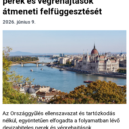
perek és végrehajtások
átmeneti felfüggesztését
2026. június 9.
Az Országgyűlés ellenszavazat és tartózkodás
nélkül, egyöntetűen elfogadta a folyamatban lévő
devizahiteles perek és végrehajtások