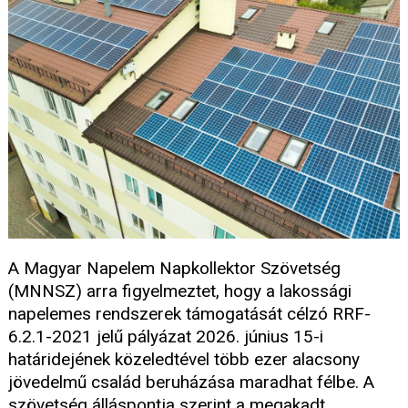
A Magyar Napelem Napkollektor Szövetség
(MNNSZ) arra figyelmeztet, hogy a lakossági
napelemes rendszerek támogatását célzó RRF-
6.2.1-2021 jelű pályázat 2026. június 15-i
határidejének közeledtével több ezer alacsony
jövedelmű család beruházása maradhat félbe. A
szövetség álláspontja szerint a megakadt