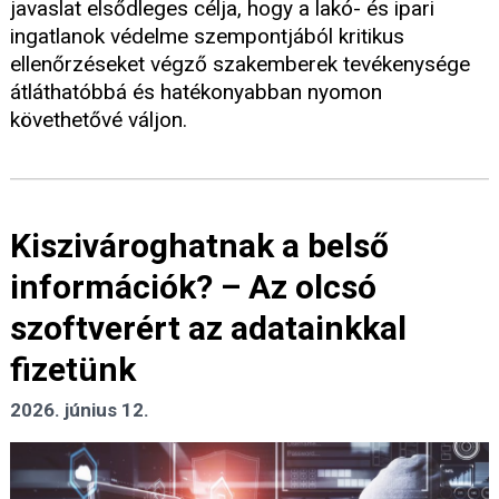
javaslat elsődleges célja, hogy a lakó- és ipari
ingatlanok védelme szempontjából kritikus
ellenőrzéseket végző szakemberek tevékenysége
átláthatóbbá és hatékonyabban nyomon
követhetővé váljon.
Kiszivároghatnak a belső
információk? – Az olcsó
szoftverért az adatainkkal
fizetünk
2026. június 12.