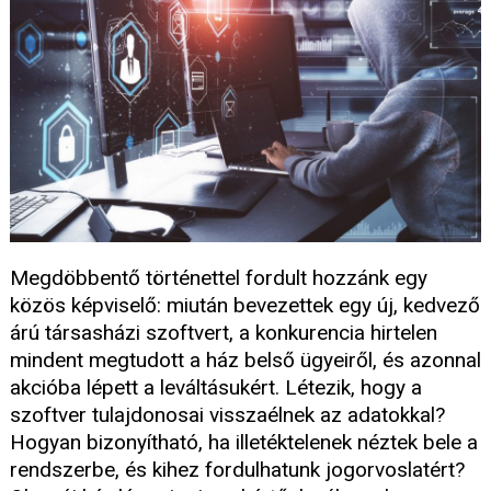
Megdöbbentő történettel fordult hozzánk egy
közös képviselő: miután bevezettek egy új, kedvező
árú társasházi szoftvert, a konkurencia hirtelen
mindent megtudott a ház belső ügyeiről, és azonnal
akcióba lépett a leváltásukért. Létezik, hogy a
szoftver tulajdonosai visszaélnek az adatokkal?
Hogyan bizonyítható, ha illetéktelenek néztek bele a
rendszerbe, és kihez fordulhatunk jogorvoslatért?