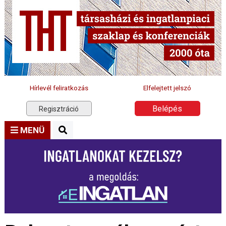
Hírlevél feliratkozás
Elfelejtett jelszó
Belépés
Regisztráció
MENÜ