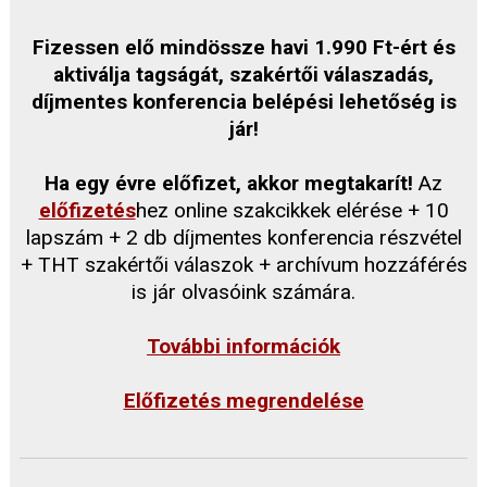
Fizessen elő mindössze havi 1.990 Ft-ért és
aktiválja tagságát, szakértői válaszadás,
díjmentes konferencia belépési lehetőség is
jár!
Ha egy évre előfizet, akkor megtakarít!
Az
előfizetés
hez online szakcikkek elérése + 10
lapszám + 2 db díjmentes konferencia részvétel
+ THT szakértői válaszok + archívum hozzáférés
is jár olvasóink számára.
További információk
Előfizetés megrendelése