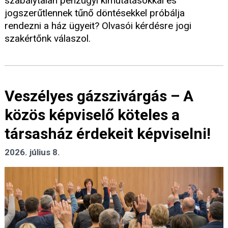
szabálytalan pénzügyi kimutatásokkal és
jogszerűtlennek tűnő döntésekkel próbálja
rendezni a ház ügyeit? Olvasói kérdésre jogi
szakértőnk válaszol.
Veszélyes gázszivárgás – A
közös képviselő köteles a
társasház érdekeit képviselni!
2026. július 8.