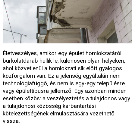
Életveszélyes, amikor egy épület homlokzatáról
burkolatdarab hullik le, különösen olyan helyeken,
ahol közvetlenül a homlokzati sík előtt gyalogos
közforgalom van. Ez a jelenség egyáltalán nem
technológiafüggő, és nem is egy-egy településre
vagy épülettípusra jellemző. Egy azonban minden
esetben közös: a veszélyeztetés a tulajdonos vagy
a tulajdonosi közösség karbantartási
kötelezettségének elmulasztására vezethető
vissza.