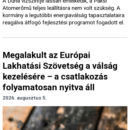
A Duna vízszintje lassan emelkedik, a Paksi
Atomerőmű teljes leállításra nem volt szükség. A
kormány a legutóbbi energiaválság tapasztalataira
reagálva átfogó fejlesztési programot fogadott el.
Megalakult az Európai
Lakhatási Szövetség a válság
kezelésére – a csatlakozás
folyamatosan nyitva áll
2026. augusztus 5.