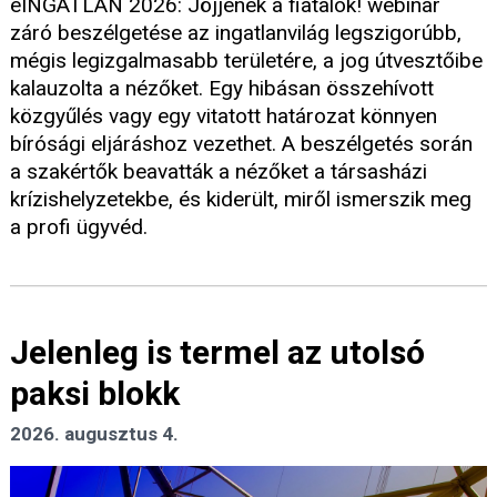
eINGATLAN 2026: Jöjjenek a fiatalok! webinar
záró beszélgetése az ingatlanvilág legszigorúbb,
mégis legizgalmasabb területére, a jog útvesztőibe
kalauzolta a nézőket. Egy hibásan összehívott
közgyűlés vagy egy vitatott határozat könnyen
bírósági eljáráshoz vezethet. A beszélgetés során
a szakértők beavatták a nézőket a társasházi
krízishelyzetekbe, és kiderült, miről ismerszik meg
a profi ügyvéd.
Jelenleg is termel az utolsó
paksi blokk
2026. augusztus 4.