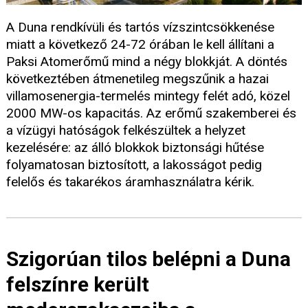
A Duna rendkívüli és tartós vízszintcsökkenése
miatt a következő 24-72 órában le kell állítani a
Paksi Atomerőmű mind a négy blokkját. A döntés
következtében átmenetileg megszűnik a hazai
villamosenergia-termelés mintegy felét adó, közel
2000 MW-os kapacitás. Az erőmű szakemberei és
a vízügyi hatóságok felkészültek a helyzet
kezelésére: az álló blokkok biztonsági hűtése
folyamatosan biztosított, a lakosságot pedig
felelős és takarékos áramhasználatra kérik.
Szigorúan tilos belépni a Duna
felszínre került