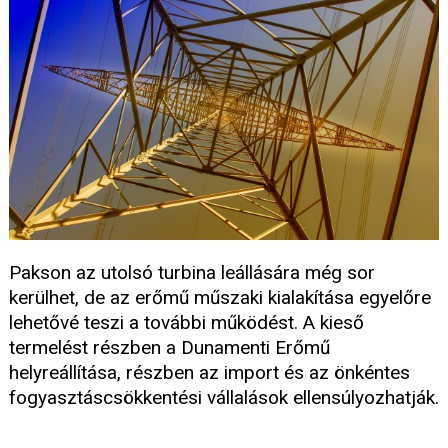
Pakson az utolsó turbina leállására még sor
kerülhet, de az erőmű műszaki kialakítása egyelőre
lehetővé teszi a további működést. A kieső
termelést részben a Dunamenti Erőmű
helyreállítása, részben az import és az önkéntes
fogyasztáscsökkentési vállalások ellensúlyozhatják.