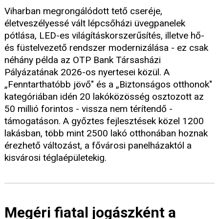
Viharban megrongálódott tető cseréje,
életveszélyessé vált lépcsőházi üvegpanelek
pótlása, LED-es világításkorszerűsítés, illetve hő-
és füstelvezető rendszer modernizálása - ez csak
néhány példa az OTP Bank Társasházi
Pályázatának 2026-os nyertesei közül. A
„Fenntarthatóbb jövő" és a „Biztonságos otthonok"
kategóriában idén 20 lakóközösség osztozott az
50 millió forintos - vissza nem térítendő -
támogatáson. A győztes fejlesztések közel 1200
lakásban, több mint 2500 lakó otthonában hoznak
érezhető változást, a fővárosi panelházaktól a
kisvárosi téglaépületekig.
Megéri fiatal jogászként a