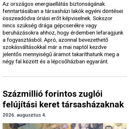
Az országos energiaellátás biztonságának
fenntartásában a társasházi lakók egyéni döntései
összeadódva óriási erőt képviselnek. Sokszor
nincs szükség drága gépcserékre vagy
beruházásokra ahhoz, hogy érdemben lefaragjunk
a fogyasztásból. Apró, azonnal bevezethető
szokásváltásokkal már a mai naptól kezdve
jelentős mennyiségű áramot takaríthatunk meg a
négy fal között és a lépcsőházban egyaránt.
Százmillió forintos zuglói
felújítási keret társasházaknak
2026. augusztus 4.