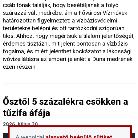
csábítónak találják, hogy besétáljanak a folyó
szárazzá vált medrébe, ám a Fővárosi Vízművek
határozottan figyelmeztet: a vízbázisvédelmi
területekre belépni és ott tartózkodni szigorúan
tilos. Ahhoz, hogy megértsük e tilalom jelentőségét,
érdemes tisztázni, mit jelent pontosan a vízbázis
fogalma, és miért jelenthet kockázatot a lakossági
ivóvízellátásra az emberi jelenlét a Duna medrének
ezen részein.
Ősztől 5 százalékra csökken a
tűzifa áfája
2026. július 30.
A weboldal
alapvető beépülő sütiket