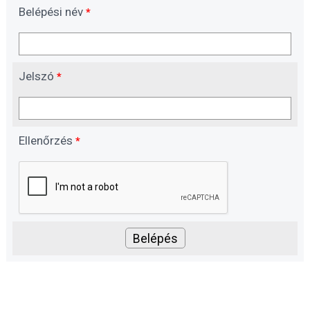
Belépési név
*
Jelszó
*
Ellenőrzés
*