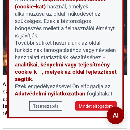
(cookie-kat)
használ, amelyek
alkalmazása az oldal működéséhez
szükséges. Ezek a biztonságos
böngészés mellett a felhasználói élményt
is javítják.
További sütiket használunk az oldal
funkcióinak támogatásához vagy névtelen
használati statisztikák készítéséhez –
analitikai, kényelmi vagy teljesítmény
cookie-k –, melyek az oldal fejlesztését
segítik
.
A kormány 2026 őszétől 27 százalékról 5
Ezek engedélyezésével Ön elfogadja az
százalékra csökkenti a tűzifa általános forgalmi
Adatvédelmi nyilatkozatban
foglaltakat.
adóját. Az intézkedés célja, hogy a részben vagy
teljes egészében tűzifával fűtő háztartások is
Testreszabás
Mindet elfogadom
részesüljenek a rezsitámogatási intézkedésekből.