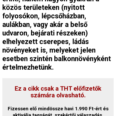
közös területeken (nyitott
folyosókon, lépcsőházban,
aulákban, vagy akár a belső
udvaron, bejárati részeken)
elhelyezett cserepes, ládás
növényeket is, melyeket jelen
esetben szintén balkonnövényként
értelmezhetünk.
Ez a cikk csak a THT előfizetők
számára olvasható.
Fizessen elő mindössze havi 1.990 Ft-ért és
aktiválja tagságát, szakértői válaszadás,