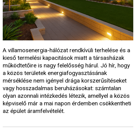
A villamosenergia-hálózat rendkívüli terhelése és a
kieső termelési kapacitások miatt a társasházak
működtetőire is nagy felelősség hárul. Jó hír, hogy
a közös területek energiafogyasztásának
mérséklése nem igényel drága korszerűsítéseket
vagy hosszadalmas beruházásokat: számtalan
olyan azonnali intézkedés létezik, amellyel a közös
képviselő már a mai napon érdemben csökkentheti
az épület áramfelvételét.