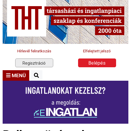
Hírlevél feliratkozás
Elfelejtett jelszó
Belépés
Regisztráció
MENÜ