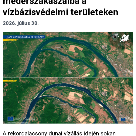
mederszakaszaiba a
vízbázisvédelmi területeken
2026. július 30.
A rekordalacsony dunai vízállás idején sokan