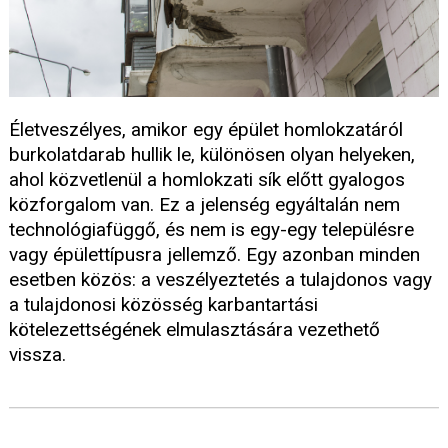
Életveszélyes, amikor egy épület homlokzatáról
burkolatdarab hullik le, különösen olyan helyeken,
ahol közvetlenül a homlokzati sík előtt gyalogos
közforgalom van. Ez a jelenség egyáltalán nem
technológiafüggő, és nem is egy-egy településre
vagy épülettípusra jellemző. Egy azonban minden
esetben közös: a veszélyeztetés a tulajdonos vagy
a tulajdonosi közösség karbantartási
kötelezettségének elmulasztására vezethető
vissza.