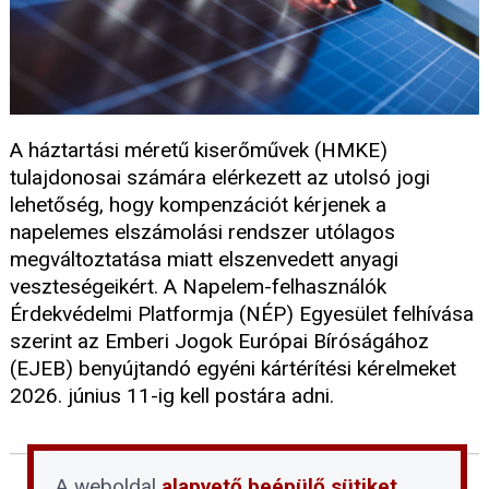
A háztartási méretű kiserőművek (HMKE)
tulajdonosai számára elérkezett az utolsó jogi
lehetőség, hogy kompenzációt kérjenek a
napelemes elszámolási rendszer utólagos
megváltoztatása miatt elszenvedett anyagi
veszteségeikért. A Napelem-felhasználók
Érdekvédelmi Platformja (NÉP) Egyesület felhívása
szerint az Emberi Jogok Európai Bíróságához
(EJEB) benyújtandó egyéni kártérítési kérelmeket
2026. június 11-ig kell postára adni.
A weboldal
alapvető beépülő sütiket