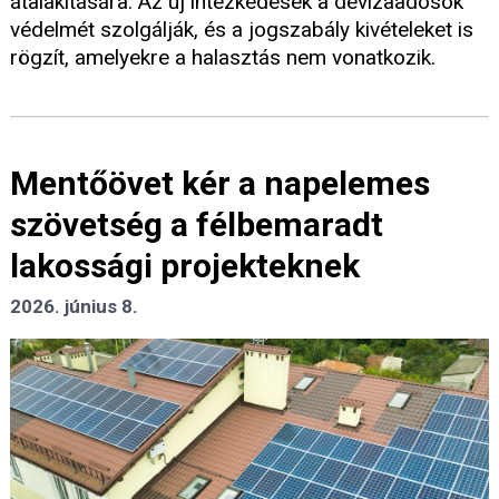
átalakítására. Az új intézkedések a devizaadósok
védelmét szolgálják, és a jogszabály kivételeket is
rögzít, amelyekre a halasztás nem vonatkozik.
Mentőövet kér a napelemes
szövetség a félbemaradt
lakossági projekteknek
2026. június 8.