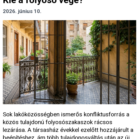
2026. június 10.
Sok lakóközösségben ismerős konfliktusforrás a
közös tulajdonú folyosószakaszok rácsos
lezárása. A társasház évekkel ezelőtt hozzájárult a
beépítéshez, ám több tulajdonosváltás után az új