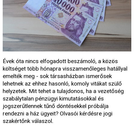
Évek óta nincs elfogadott beszámoló, a közös
költséget több hónapra visszamenőleges hatállyal
emelték meg - sok társasházban ismerősek
lehetnek az ehhez hasonló, komoly vitákat szülő
helyzetek. Mit tehet a tulajdonos, ha a vezetőség
szabálytalan pénzügyi kimutatásokkal és
jogszerűtlennek tűnő döntésekkel próbálja
rendezni a ház ügyeit? Olvasói kérdésre jogi
szakértőnk válaszol.