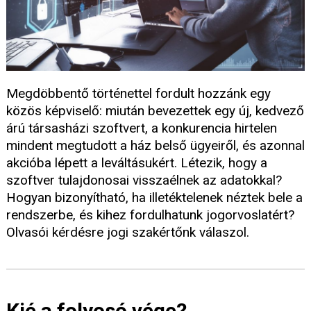
Megdöbbentő történettel fordult hozzánk egy
közös képviselő: miután bevezettek egy új, kedvező
árú társasházi szoftvert, a konkurencia hirtelen
mindent megtudott a ház belső ügyeiről, és azonnal
akcióba lépett a leváltásukért. Létezik, hogy a
szoftver tulajdonosai visszaélnek az adatokkal?
Hogyan bizonyítható, ha illetéktelenek néztek bele a
rendszerbe, és kihez fordulhatunk jogorvoslatért?
Olvasói kérdésre jogi szakértőnk válaszol.
Kié a folyosó vége?