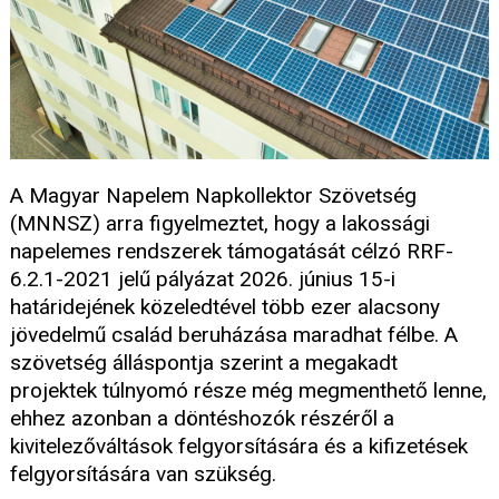
A Magyar Napelem Napkollektor Szövetség
(MNNSZ) arra figyelmeztet, hogy a lakossági
napelemes rendszerek támogatását célzó RRF-
6.2.1-2021 jelű pályázat 2026. június 15-i
határidejének közeledtével több ezer alacsony
jövedelmű család beruházása maradhat félbe. A
szövetség álláspontja szerint a megakadt
projektek túlnyomó része még megmenthető lenne,
ehhez azonban a döntéshozók részéről a
kivitelezőváltások felgyorsítására és a kifizetések
felgyorsítására van szükség.