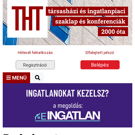
Hírlevél feliratkozás
Elfelejtett jelszó
Belépés
Regisztráció
MENÜ