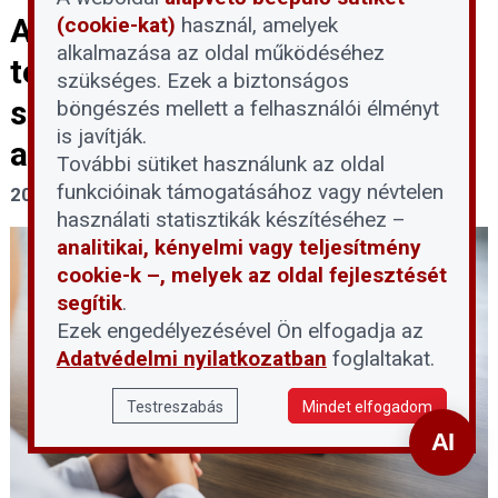
A devizahiteles eljárások
(cookie-kat)
használ, amelyek
alkalmazása az oldal működéséhez
tervezett felfüggesztése:
szükséges. Ezek a biztonságos
segítség vagy újabb akadály az
böngészés mellett a felhasználói élményt
is javítják.
adósoknak?
További sütiket használunk az oldal
funkcióinak támogatásához vagy névtelen
2026. június 1.
használati statisztikák készítéséhez –
analitikai, kényelmi vagy teljesítmény
cookie-k –, melyek az oldal fejlesztését
segítik
.
Ezek engedélyezésével Ön elfogadja az
Adatvédelmi nyilatkozatban
foglaltakat.
Testreszabás
Mindet elfogadom