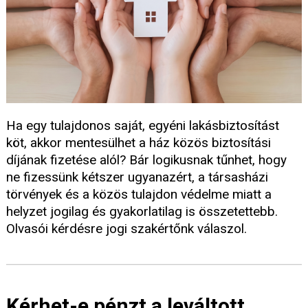
Ha egy tulajdonos saját, egyéni lakásbiztosítást
köt, akkor mentesülhet a ház közös biztosítási
díjának fizetése alól? Bár logikusnak tűnhet, hogy
ne fizessünk kétszer ugyanazért, a társasházi
törvények és a közös tulajdon védelme miatt a
helyzet jogilag és gyakorlatilag is összetettebb.
Olvasói kérdésre jogi szakértőnk válaszol.
Kérhet-e pénzt a leváltott