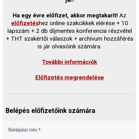
Ha egy évre előfizet, akkor megtakarít!
Az
előfizetés
hez online szakcikkek elérése + 10
lapszám + 2 db díjmentes konferencia részvétel
+ THT szakértői válaszok + archívum hozzáférés
is jár olvasóink számára.
További információk
Előfizetés megrendelése
Belépés előfizetőink számára
Belépési név
*