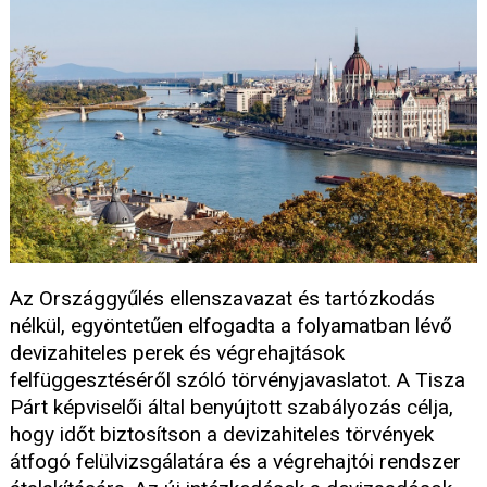
Az Országgyűlés ellenszavazat és tartózkodás
nélkül, egyöntetűen elfogadta a folyamatban lévő
devizahiteles perek és végrehajtások
felfüggesztéséről szóló törvényjavaslatot. A Tisza
Párt képviselői által benyújtott szabályozás célja,
hogy időt biztosítson a devizahiteles törvények
átfogó felülvizsgálatára és a végrehajtói rendszer