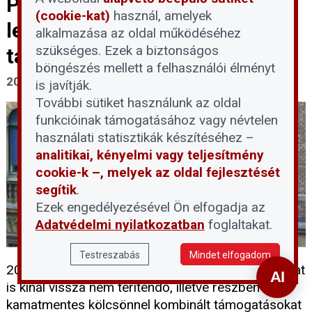
Pályázati körkép – 2026-os
(cookie-kat)
használ, amelyek
lehetőségek budapesti
alkalmazása az oldal működéséhez
szükséges. Ezek a biztonságos
társasházaknak
böngészés mellett a felhasználói élményt
2026. március 9.
is javítják.
További sütiket használunk az oldal
funkcióinak támogatásához vagy névtelen
használati statisztikák készítéséhez –
analitikai, kényelmi vagy teljesítmény
cookie-k –, melyek az oldal fejlesztését
segítik
.
Ezek engedélyezésével Ön elfogadja az
Adatvédelmi nyilatkozatban
foglaltakat.
Testreszabás
Mindet elfogadom
2026-ban a fővárosi és több kerületi önkormányzat
is kínál vissza nem térítendő, illetve részben
kamatmentes kölcsönnel kombinált támogatásokat