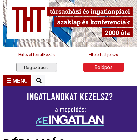
Hírlevél feliratkozás
Elfelejtett jelszó
Belépés
Regisztráció
MENÜ