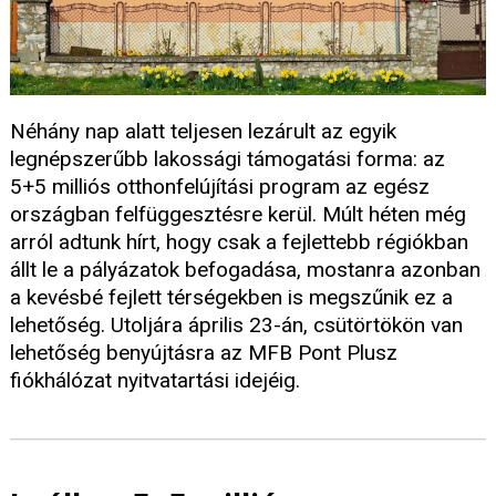
Néhány nap alatt teljesen lezárult az egyik
legnépszerűbb lakossági támogatási forma: az
5+5 milliós otthonfelújítási program az egész
országban felfüggesztésre kerül. Múlt héten még
arról adtunk hírt, hogy csak a fejlettebb régiókban
állt le a pályázatok befogadása, mostanra azonban
a kevésbé fejlett térségekben is megszűnik ez a
lehetőség. Utoljára április 23-án, csütörtökön van
lehetőség benyújtásra az MFB Pont Plusz
fiókhálózat nyitvatartási idejéig.