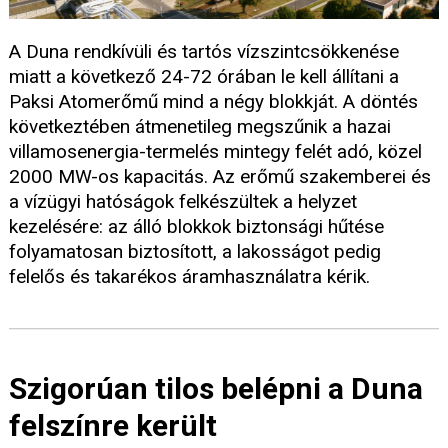
A Duna rendkívüli és tartós vízszintcsökkenése
miatt a következő 24-72 órában le kell állítani a
Paksi Atomerőmű mind a négy blokkját. A döntés
következtében átmenetileg megszűnik a hazai
villamosenergia-termelés mintegy felét adó, közel
2000 MW-os kapacitás. Az erőmű szakemberei és
a vízügyi hatóságok felkészültek a helyzet
kezelésére: az álló blokkok biztonsági hűtése
folyamatosan biztosított, a lakosságot pedig
felelős és takarékos áramhasználatra kérik.
Szigorúan tilos belépni a Duna
felszínre került