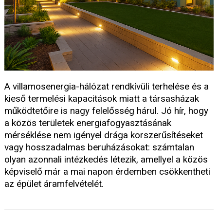
A villamosenergia-hálózat rendkívüli terhelése és a
kieső termelési kapacitások miatt a társasházak
működtetőire is nagy felelősség hárul. Jó hír, hogy
a közös területek energiafogyasztásának
mérséklése nem igényel drága korszerűsítéseket
vagy hosszadalmas beruházásokat: számtalan
olyan azonnali intézkedés létezik, amellyel a közös
képviselő már a mai napon érdemben csökkentheti
az épület áramfelvételét.