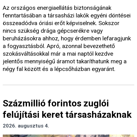
Az országos energiaellátás biztonságának
fenntartásában a társasházi lakók egyéni döntései
összeadódva óriási erőt képviselnek. Sokszor
nincs szükség drága gépcserékre vagy
beruházásokra ahhoz, hogy érdemben lefaragjunk
a fogyasztásból. Apró, azonnal bevezethető
szokásváltásokkal már a mai naptól kezdve
jelentős mennyiségű áramot takaríthatunk meg a
négy fal között és a lépcsőházban egyaránt.
Százmillió forintos zuglói
felújítási keret társasházaknak
2026. augusztus 4.