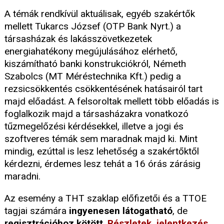
A témák rendkívül aktuálisak, egyéb szakértők
mellett Tukarcs József (OTP Bank Nyrt.) a
társasházak és lakásszövetkezetek
energiahatékony megújulásához elérhető,
kiszámítható banki konstrukciókról, Németh
Szabolcs (MT Méréstechnika Kft.) pedig a
rezsicsökkentés csökkentésének hatásairól tart
majd előadást. A felsoroltak mellett több előadás is
foglalkozik majd a társasházakra vonatkozó
tűzmegelőzési kérdésekkel, illetve a jogi és
szoftveres témák sem maradnak majd ki. Mint
mindig, ezúttal is lesz lehetőség a szakértőktől
kérdezni, érdemes lesz tehát a 16 órás zárásig
maradni.
Az esemény a THT szaklap előfizetői és a TTOE
tagjai számára
ingyenesen látogatható
, de
regisztrációhoz kötött
.
Részletek, jelentkezés