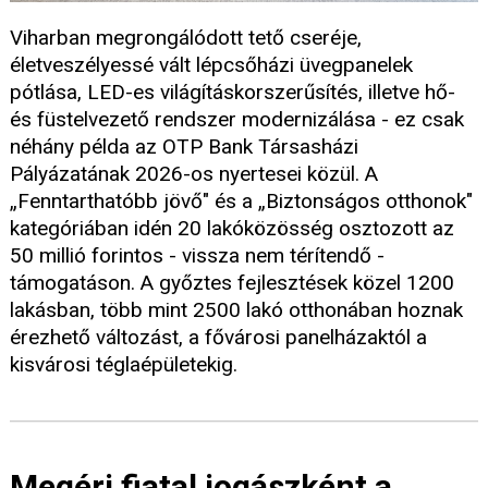
Viharban megrongálódott tető cseréje,
életveszélyessé vált lépcsőházi üvegpanelek
pótlása, LED-es világításkorszerűsítés, illetve hő-
és füstelvezető rendszer modernizálása - ez csak
néhány példa az OTP Bank Társasházi
Pályázatának 2026-os nyertesei közül. A
„Fenntarthatóbb jövő" és a „Biztonságos otthonok"
kategóriában idén 20 lakóközösség osztozott az
50 millió forintos - vissza nem térítendő -
támogatáson. A győztes fejlesztések közel 1200
lakásban, több mint 2500 lakó otthonában hoznak
érezhető változást, a fővárosi panelházaktól a
kisvárosi téglaépületekig.
Megéri fiatal jogászként a