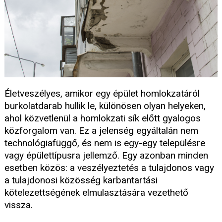
Életveszélyes, amikor egy épület homlokzatáról
burkolatdarab hullik le, különösen olyan helyeken,
ahol közvetlenül a homlokzati sík előtt gyalogos
közforgalom van. Ez a jelenség egyáltalán nem
technológiafüggő, és nem is egy-egy településre
vagy épülettípusra jellemző. Egy azonban minden
esetben közös: a veszélyeztetés a tulajdonos vagy
a tulajdonosi közösség karbantartási
kötelezettségének elmulasztására vezethető
vissza.