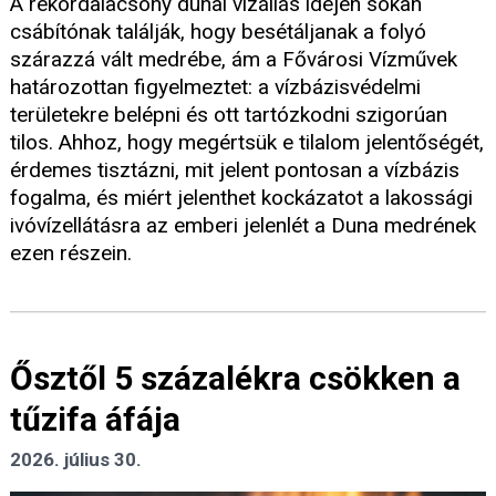
A rekordalacsony dunai vízállás idején sokan
csábítónak találják, hogy besétáljanak a folyó
szárazzá vált medrébe, ám a Fővárosi Vízművek
határozottan figyelmeztet: a vízbázisvédelmi
területekre belépni és ott tartózkodni szigorúan
tilos. Ahhoz, hogy megértsük e tilalom jelentőségét,
érdemes tisztázni, mit jelent pontosan a vízbázis
fogalma, és miért jelenthet kockázatot a lakossági
ivóvízellátásra az emberi jelenlét a Duna medrének
ezen részein.
Ősztől 5 százalékra csökken a
tűzifa áfája
2026. július 30.