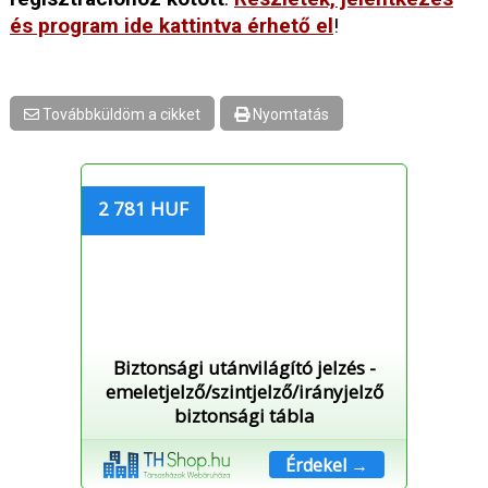
és program ide kattintva érhető el
!
Továbbküldöm a cikket
Nyomtatás
2 781 HUF
Biztonsági utánvilágító jelzés -
emeletjelző/szintjelző/irányjelző
biztonsági tábla
Érdekel →