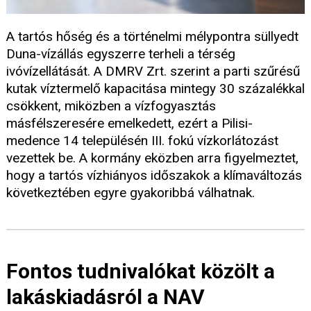
A tartós hőség és a történelmi mélypontra süllyedt
Duna-vízállás egyszerre terheli a térség
ivóvízellátását. A DMRV Zrt. szerint a parti szűrésű
kutak víztermelő kapacitása mintegy 30 százalékkal
csökkent, miközben a vízfogyasztás
másfélszeresére emelkedett, ezért a Pilisi-
medence 14 településén III. fokú vízkorlátozást
vezettek be. A kormány eközben arra figyelmeztet,
hogy a tartós vízhiányos időszakok a klímaváltozás
következtében egyre gyakoribbá válhatnak.
Fontos tudnivalókat közölt a
lakáskiadásról a NAV