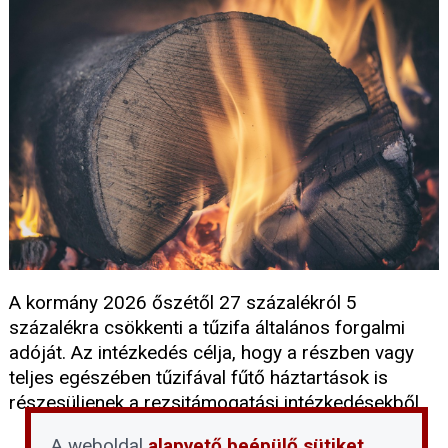
A kormány 2026 őszétől 27 százalékról 5
százalékra csökkenti a tűzifa általános forgalmi
adóját. Az intézkedés célja, hogy a részben vagy
teljes egészében tűzifával fűtő háztartások is
részesüljenek a rezsitámogatási intézkedésekből.
A weboldal
alapvető beépülő sütiket