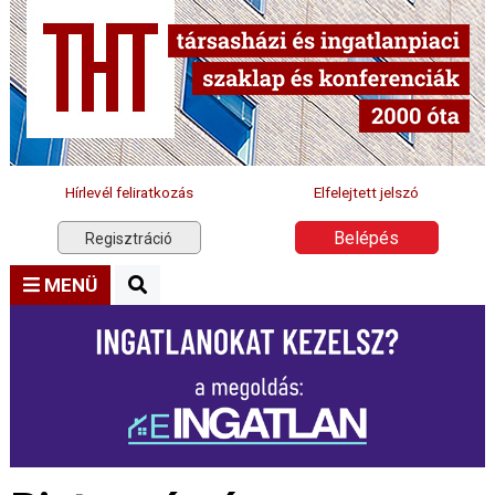
Hírlevél feliratkozás
Elfelejtett jelszó
Belépés
Regisztráció
MENÜ