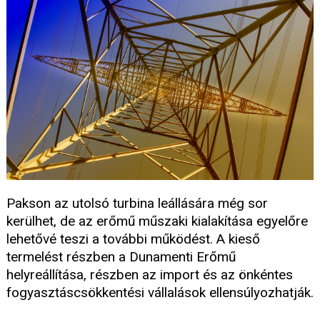
Pakson az utolsó turbina leállására még sor
kerülhet, de az erőmű műszaki kialakítása egyelőre
lehetővé teszi a további működést. A kieső
termelést részben a Dunamenti Erőmű
helyreállítása, részben az import és az önkéntes
fogyasztáscsökkentési vállalások ellensúlyozhatják.