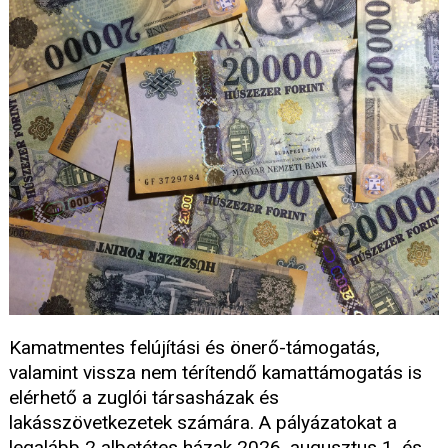
Kamatmentes felújítási és önerő-támogatás,
valamint vissza nem térítendő kamattámogatás is
elérhető a zuglói társasházak és
lakásszövetkezetek számára. A pályázatokat a
legalább 2 albetétes házak 2026. augusztus 1. és