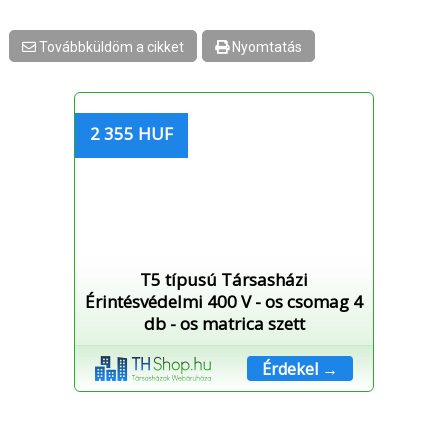
Továbbküldöm a cikket
Nyomtatás
2 355 HUF
T5 típusú Társasházi
Érintésvédelmi 400 V - os csomag 4
db - os matrica szett
Érdekel →