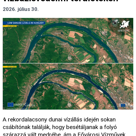
2026. július 30.
A rekordalacsony dunai vízállás idején sokan
csábítónak találják, hogy besétáljanak a folyó
szárazzá vált medrébe, ám a Fővárosi Vízművek