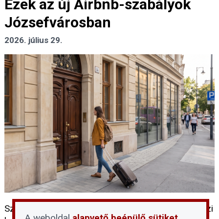
Ezek az új Airbnb-szabályok
Józsefvárosban
2026. július 29.
Szigorúbb feltételekkel, negyedszintű és társasházi
A weboldal
alapvető beépülő sütiket