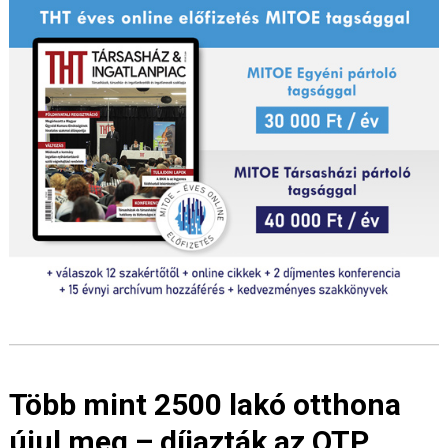
Több mint 2500 lakó otthona
újul meg – díjazták az OTP