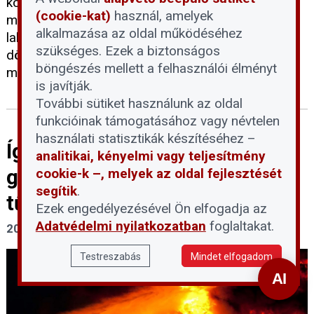
korlátokkal, valamint a lakóközösségek jogainak
(cookie-kat)
használ, amelyek
megerősítésével lép fel Józsefváros a rövid távú
alkalmazása az oldal működéséhez
lakáskiadás terjedése ellen. A Képviselő-testület
szükséges. Ezek a biztonságos
döntése alapján a szabályozás a kormányzati
böngészés mellett a felhasználói élményt
moratórium lejártát követően lép életbe.
is javítják.
További sütiket használunk az oldal
funkcióinak támogatásához vagy névtelen
használati statisztikák készítéséhez –
Így léphet fel a lakóközösség a
analitikai, kényelmi vagy teljesítmény
gyűjtögetés jelentette
cookie-k –, melyek az oldal fejlesztését
segítik
.
tűzveszély ellen
Ezek engedélyezésével Ön elfogadja az
Adatvédelmi nyilatkozatban
foglaltakat.
2026. július 29.
Testreszabás
Mindet elfogadom