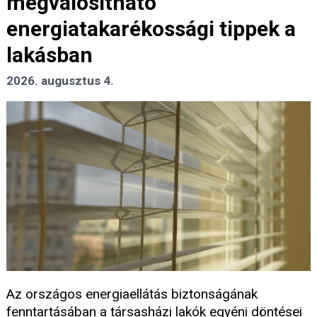
megvalósítható
energiatakarékossági tippek a
lakásban
2026. augusztus 4.
Az országos energiaellátás biztonságának
fenntartásában a társasházi lakók egyéni döntései