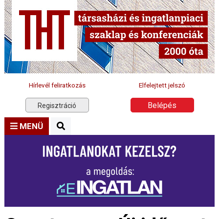
Hírlevél feliratkozás
Elfelejtett jelszó
Belépés
Regisztráció
MENÜ