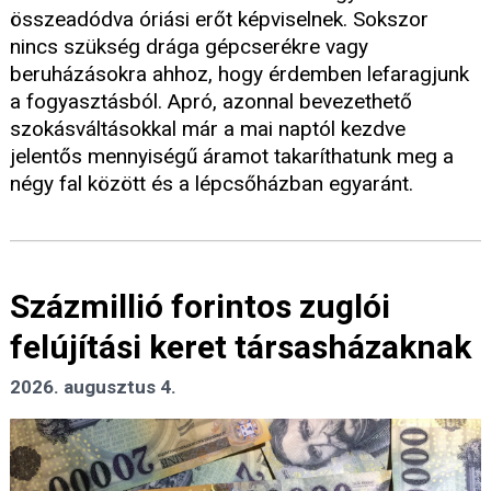
összeadódva óriási erőt képviselnek. Sokszor
nincs szükség drága gépcserékre vagy
beruházásokra ahhoz, hogy érdemben lefaragjunk
a fogyasztásból. Apró, azonnal bevezethető
szokásváltásokkal már a mai naptól kezdve
jelentős mennyiségű áramot takaríthatunk meg a
négy fal között és a lépcsőházban egyaránt.
Százmillió forintos zuglói
felújítási keret társasházaknak
2026. augusztus 4.