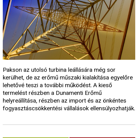
Pakson az utolsó turbina leállására még sor
kerülhet, de az erőmű műszaki kialakítása egyelőre
lehetővé teszi a további működést. A kieső
termelést részben a Dunamenti Erőmű
helyreállítása, részben az import és az önkéntes
fogyasztáscsökkentési vállalások ellensúlyozhatják.