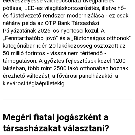
életveszélyessé vált lépcsőházi üvegpanelek
pótlása, LED-es világításkorszerűsítés, illetve hő-
és füstelvezető rendszer modernizálása - ez csak
néhány példa az OTP Bank Társasházi
Pályázatának 2026-os nyertesei közül. A
„Fenntarthatóbb jövő" és a „Biztonságos otthonok"
kategóriában idén 20 lakóközösség osztozott az
50 millió forintos - vissza nem térítendő -
támogatáson. A győztes fejlesztések közel 1200
lakásban, több mint 2500 lakó otthonában hoznak
érezhető változást, a fővárosi panelházaktól a
kisvárosi téglaépületekig.
Megéri fiatal jogászként a
társasházakat választani?