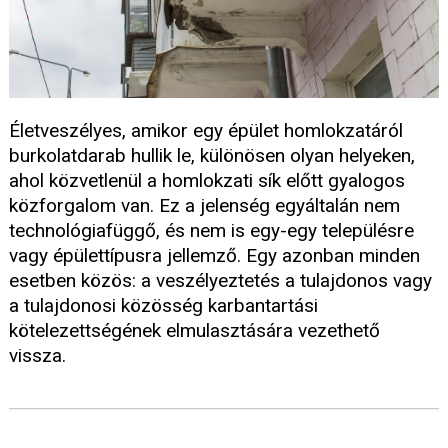
Életveszélyes, amikor egy épület homlokzatáról
burkolatdarab hullik le, különösen olyan helyeken,
ahol közvetlenül a homlokzati sík előtt gyalogos
közforgalom van. Ez a jelenség egyáltalán nem
technológiafüggő, és nem is egy-egy településre
vagy épülettípusra jellemző. Egy azonban minden
esetben közös: a veszélyeztetés a tulajdonos vagy
a tulajdonosi közösség karbantartási
kötelezettségének elmulasztására vezethető
vissza.