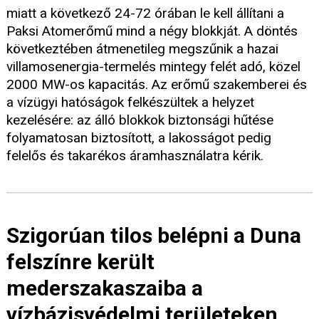
miatt a következő 24-72 órában le kell állítani a
Paksi Atomerőmű mind a négy blokkját. A döntés
következtében átmenetileg megszűnik a hazai
villamosenergia-termelés mintegy felét adó, közel
2000 MW-os kapacitás. Az erőmű szakemberei és
a vízügyi hatóságok felkészültek a helyzet
kezelésére: az álló blokkok biztonsági hűtése
folyamatosan biztosított, a lakosságot pedig
felelős és takarékos áramhasználatra kérik.
Szigorúan tilos belépni a Duna
felszínre került
mederszakaszaiba a
vízbázisvédelmi területeken