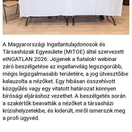
A Magyarországi Ingatlantulajdonosok és
Társasházak Egyesülete (MITOE) által szervezett
eINGATLAN 2026: Jöjjenek a fiatalok! webinar
záró beszélgetése az ingatlanvilág legszigorúbb,
mégis legizgalmasabb területére, a jog útvesztőibe
kalauzolta a nézőket. Egy hibásan összehívott
közgyűlés vagy egy vitatott határozat könnyen
bírósági eljáráshoz vezethet. A beszélgetés során
a szakértők beavatták a nézőket a társasházi
krízishelyzetekbe, és kiderült, miről ismerszik meg
a profi ügyvéd.