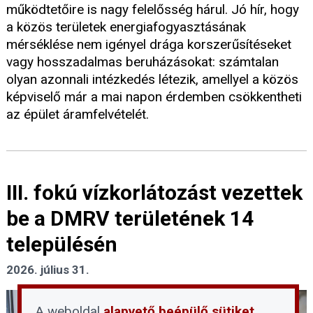
működtetőire is nagy felelősség hárul. Jó hír, hogy
a közös területek energiafogyasztásának
mérséklése nem igényel drága korszerűsítéseket
vagy hosszadalmas beruházásokat: számtalan
olyan azonnali intézkedés létezik, amellyel a közös
képviselő már a mai napon érdemben csökkentheti
az épület áramfelvételét.
III. fokú vízkorlátozást vezettek
be a DMRV területének 14
településén
2026. július 31.
A weboldal
alapvető beépülő sütiket