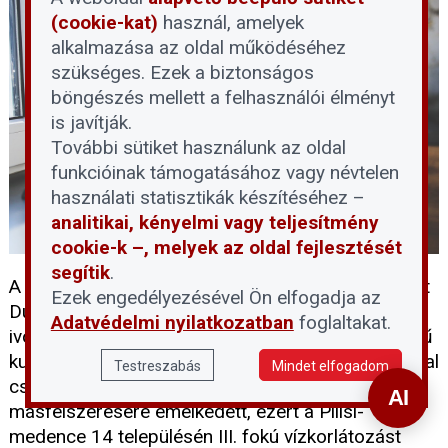
(cookie-kat)
használ, amelyek
alkalmazása az oldal működéséhez
szükséges. Ezek a biztonságos
böngészés mellett a felhasználói élményt
is javítják.
További sütiket használunk az oldal
funkcióinak támogatásához vagy névtelen
használati statisztikák készítéséhez –
analitikai, kényelmi vagy teljesítmény
cookie-k –, melyek az oldal fejlesztését
segítik
.
A tartós hőség és a történelmi mélypontra süllyedt
Ezek engedélyezésével Ön elfogadja az
Duna-vízállás egyszerre terheli a térség
Adatvédelmi nyilatkozatban
foglaltakat.
ivóvízellátását. A DMRV Zrt. szerint a parti szűrésű
kutak víztermelő kapacitása mintegy 30 százalékkal
Testreszabás
Mindet elfogadom
csökkent, miközben a vízfogyasztás
másfélszeresére emelkedett, ezért a Pilisi-
medence 14 településén III. fokú vízkorlátozást