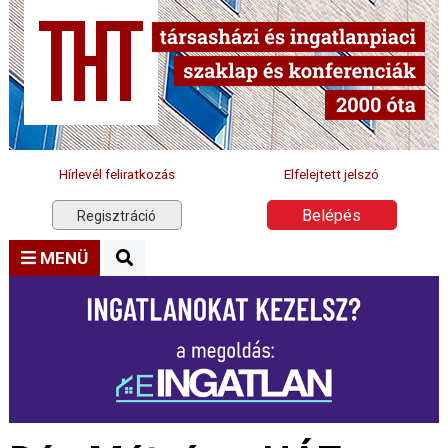
Hírlevél feliratkozás
Elfelejtett jelszó
Belépés
Regisztráció
MENÜ