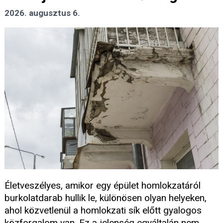
2026. augusztus 6.
Életveszélyes, amikor egy épület homlokzatáról
burkolatdarab hullik le, különösen olyan helyeken,
ahol közvetlenül a homlokzati sík előtt gyalogos
közforgalom van. Ez a jelenség egyáltalán nem