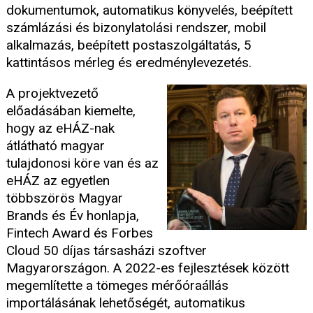
dokumentumok, automatikus könyvelés, beépített
számlázási és bizonylatolási rendszer, mobil
alkalmazás, beépített postaszolgáltatás, 5
kattintásos mérleg és eredménylevezetés.
A projektvezető
előadásában kiemelte,
hogy az eHÁZ-nak
átlátható magyar
tulajdonosi köre van és az
eHÁZ az egyetlen
többszörös Magyar
Brands és Év honlapja,
Fintech Award és Forbes
Cloud 50 díjas társasházi szoftver
Magyarországon. A 2022-es fejlesztések között
megemlítette a tömeges mérőóraállás
importálásának lehetőségét, automatikus