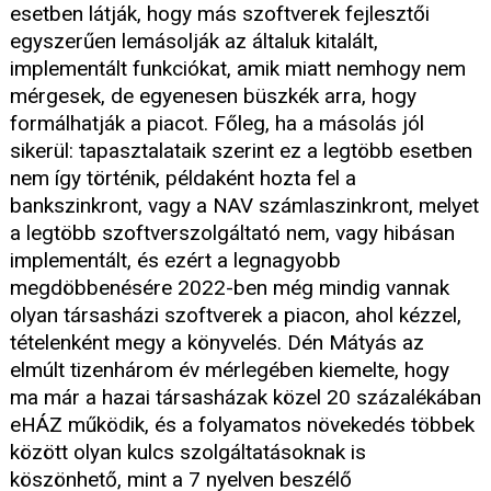
esetben látják, hogy más szoftverek fejlesztői
egyszerűen lemásolják az általuk kitalált,
implementált funkciókat, amik miatt nemhogy nem
mérgesek, de egyenesen büszkék arra, hogy
formálhatják a piacot. Főleg, ha a másolás jól
sikerül: tapasztalataik szerint ez a legtöbb esetben
nem így történik, példaként hozta fel a
bankszinkront, vagy a NAV számlaszinkront, melyet
a legtöbb szoftverszolgáltató nem, vagy hibásan
implementált, és ezért a legnagyobb
megdöbbenésére 2022-ben még mindig vannak
olyan társasházi szoftverek a piacon, ahol kézzel,
tételenként megy a könyvelés. Dén Mátyás az
elmúlt tizenhárom év mérlegében kiemelte, hogy
ma már a hazai társasházak közel 20 százalékában
eHÁZ működik, és a folyamatos növekedés többek
között olyan kulcs szolgáltatásoknak is
köszönhető, mint a 7 nyelven beszélő