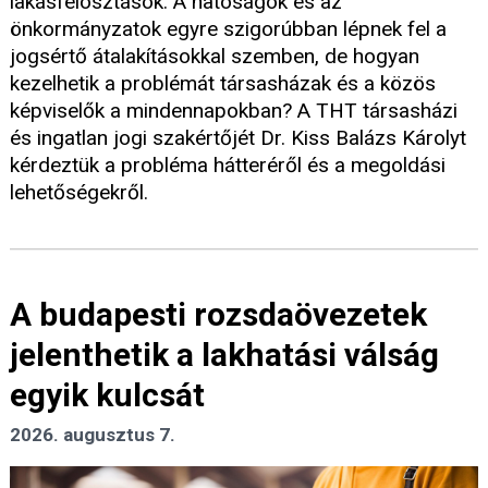
lakásfelosztások. A hatóságok és az
önkormányzatok egyre szigorúbban lépnek fel a
jogsértő átalakításokkal szemben, de hogyan
kezelhetik a problémát társasházak és a közös
képviselők a mindennapokban? A THT társasházi
és ingatlan jogi szakértőjét Dr. Kiss Balázs Károlyt
kérdeztük a probléma hátteréről és a megoldási
lehetőségekről.
A budapesti rozsdaövezetek
jelenthetik a lakhatási válság
egyik kulcsát
2026. augusztus 7.