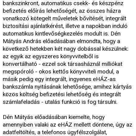
bankszinkront, automatikus csekk- és készpénz
befizetés előírás lehetőségét, az összes házra
vonatkozó kötegelt műveletek bővítését, integrált
biztosítási ajánlatkérést, illetve a napokban induló
automatikus kintlevőségkezelés modult is. Dén
Mátyás András előadásában elmondta, hogy a
következő hetekben két nagy dobással készülnek:
az egyik az egyszeres könyvvitelből is
konvertálható - ezzel sok társasháznál milliókat
megspóroló - okos kettős könyvviteli modul, a
másik pedig egy integrált, ingyenes eHÁZ-as
bankszámla nyitásának lehetősége, amihez kártyás
közös költség befizetési lehetőség és integrált
számlafeladás - utalás funkció is fog társulni.
Dén Mátyás előadásában kiemelte, hogy
amennyiben valaki az eHÁZ mellett döntene, úgy az
adatfeltöltés, a telefonos ügyfélszolgálat,