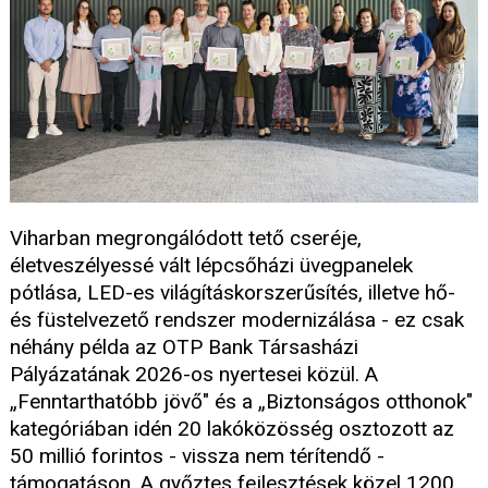
Viharban megrongálódott tető cseréje,
életveszélyessé vált lépcsőházi üvegpanelek
pótlása, LED-es világításkorszerűsítés, illetve hő-
és füstelvezető rendszer modernizálása - ez csak
néhány példa az OTP Bank Társasházi
Pályázatának 2026-os nyertesei közül. A
„Fenntarthatóbb jövő" és a „Biztonságos otthonok"
kategóriában idén 20 lakóközösség osztozott az
50 millió forintos - vissza nem térítendő -
támogatáson. A győztes fejlesztések közel 1200