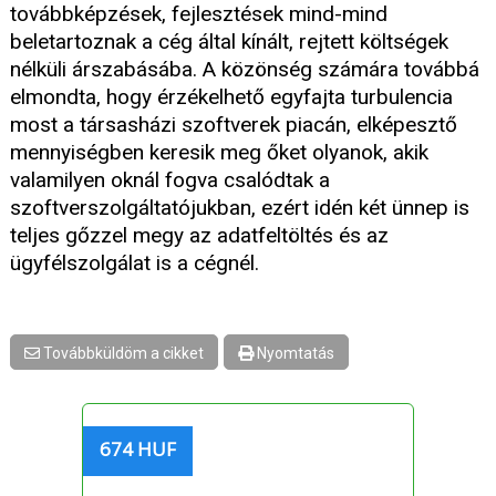
továbbképzések, fejlesztések mind-mind
beletartoznak a cég által kínált, rejtett költségek
nélküli árszabásába. A közönség számára továbbá
elmondta, hogy érzékelhető egyfajta turbulencia
most a társasházi szoftverek piacán, elképesztő
mennyiségben keresik meg őket olyanok, akik
valamilyen oknál fogva csalódtak a
szoftverszolgáltatójukban, ezért idén két ünnep is
teljes gőzzel megy az adatfeltöltés és az
ügyfélszolgálat is a cégnél.
Továbbküldöm a cikket
Nyomtatás
674 HUF