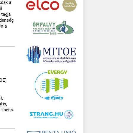
csak a
ói
 tagja
tlenség,
en a
TOE)
t,
 is,
s zsebre