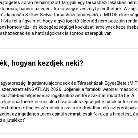
yűjtögetés során felhalmozott tárgyak egy társasházi lakásban nem
ajdonosra, hanem az egész közösségre veszélyt jelenthetnek. A zugl
tűz kapcsán Szilber Szilvia társasházi tanácsadó, a MITOE elnökségi
a hívta fel a figyelmet, hogy a gyűjtögető életmód nem pusztán rende
em komoly tűz- és közegészségügyi kockázat, amelynek kezeléséb
sasházaknak és a hatóságoknak is fontos szerepük van.
nék, hogyan kezdjek neki?
agyarországi Ingatlantulajdonosok és Társasházak Egyesülete (MI
al szervezett eINGATLAN 2026: Jöjjenek a fiatalok! webinar második
ekasztal-beszélgetése az ingatlanközvetítői szakmát mutatta be. A
zélgetőpartnerek nemcsak a hivatásuk szépségeibe adtak betekintés
em határozottan leszámoltak azzal a köztudatban élő sztereotípiával
zerint az ingatlanos „nem csinál semmit, csak felrakja a hirdetést, é
i a jutalékot".