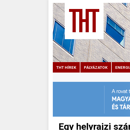
THT HÍREK
PÁLYÁZATOK
ENERGI
Egy helyrajzi sz