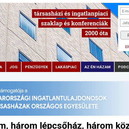
El
A
JOG
PÉNZÜGYEK
LAKÁSPIAC
AZ ÉN HÁZAM
PODC
ám, három lépcsőház, három kö