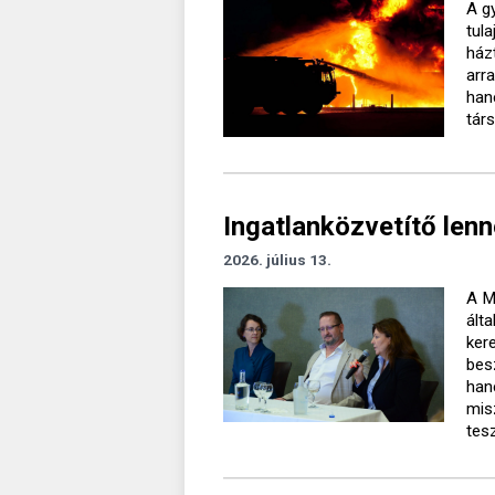
A g
tul
ház
arr
han
tár
Ingatlanközvetítő len
2026. július 13.
A M
ált
ker
bes
han
mis
tesz