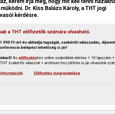
, kérem írja meg, hogy mit kell tenni házakna
működni. Dr. Kiss Balázs Károly, a THT jogi
lvasói kérdésre.
sak a THT előfizetők számára olvasható.
.990 Ft-ért és aktiválja tagságát, szakértői válaszadás, díjmen
onferencia belépési lehetőség is jár!
akarít!
Az
előfizetés
hez online szakcikkek elérése + 10 lapszám +
 THT szakértői válaszok + archívum hozzáférés is jár olvasóink szá
 információk
Előfizetés megrendelése