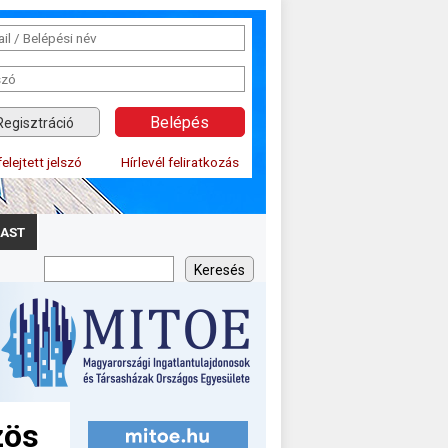
Regisztráció
felejtett jelszó
Hírlevél feliratkozás
AST
zös