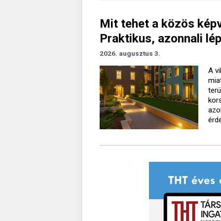
Mit tehet a közös kép
Praktikus, azonnali l
2026. augusztus 3.
A v
mia
ter
kor
azo
érd