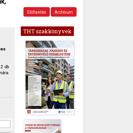
k,
Előfizetés
Archívum
THT szakkönyvek
tes
 2 db
mára.