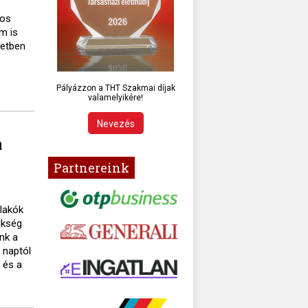
gos
m is
setben
Pályázzon a THT Szakmai díjak
valamelyikére!
Nevezés
a
Partnereink
lakók
ükség
nk a
 naptól
 és a