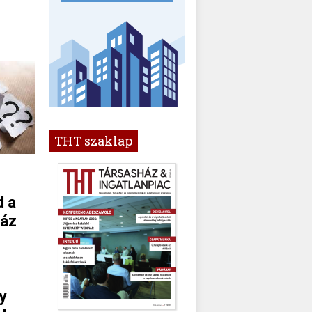
THT szaklap
d a
ház
y