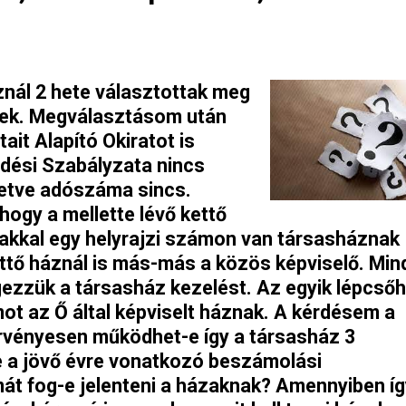
nál 2 hete választottak meg
nek. Megválasztásom után
ait Alapító Okiratot is
dési Szabályzata nincs
letve adószáma sincs.
 hogy a mellette lévő kettő
akkal egy helyrajzi számon van társasháznak
ettő háznál is más-más a közös képviselő. Min
ezzük a társasház kezelést. Az egyik lépcső
ot az Ő által képviselt háznak. A kérdésem a
rvényesen működhet-e így a társasház 3
ve a jövő évre vonatkozó beszámolási
át fog-e jelenteni a házaknak? Amennyiben íg