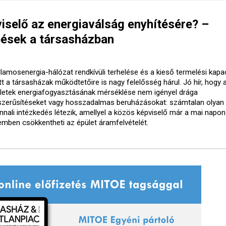
viselő az energiaválság enyhítésére? –
épések a társasházban
illamosenergia-hálózat rendkívüli terhelése és a kieső termelési kapa
tt a társasházak működtetőire is nagy felelősség hárul. Jó hír, hogy
ületek energiafogyasztásának mérséklése nem igényel drága
szerűsítéseket vagy hosszadalmas beruházásokat: számtalan olyan
nnali intézkedés létezik, amellyel a közös képviselő már a mai napon
emben csökkentheti az épület áramfelvételét.