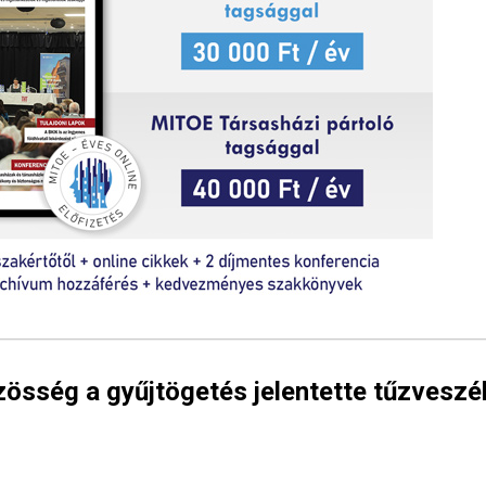
özösség a gyűjtögetés jelentette tűzveszé