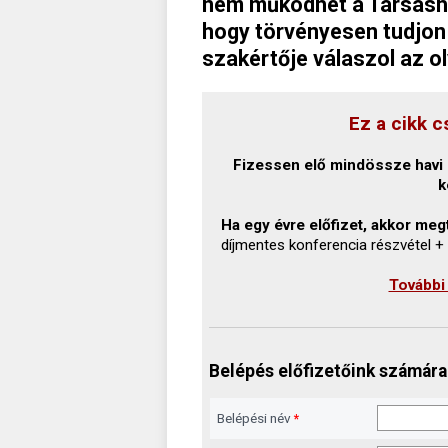
nem működhet a Társasház
hogy törvényesen tudjon 
szakértője válaszol az o
Ez a cikk c
Fizessen elő mindössze havi 1
k
Ha egy évre előfizet, akkor megt
díjmentes konferencia részvétel +
További
Belépés előfizetőink számára
Belépési név
*