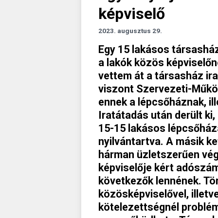
képviselő
2023. augusztus 29.
Egy 15 lakásos társasház
a lakók közös képviselő
vettem át a társasház irat
viszont Szervezeti-Műkö
ennek a lépcsőháznak, il
Iratátadás után derült ki,
15-15 lakásos lépcsőház
nyilvántartva. A másik k
hárman üzletszerűen vég
képviselője kért adószám
következők lennének. Tö
közösképviselővel, illet
kötelezettségnél problém