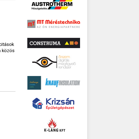
citások
 a közös