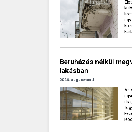
Élet
kül
köz
egy
köz
kar
Beruházás nélkül megv
lakásban
2026. augusztus 4.
Az 
egy
drá
fog
kez
lép