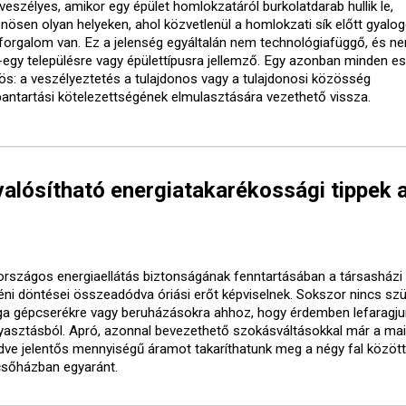
veszélyes, amikor egy épület homlokzatáról burkolatdarab hullik le,
önösen olyan helyeken, ahol közvetlenül a homlokzati sík előtt gyalo
forgalom van. Ez a jelenség egyáltalán nem technológiafüggő, és ne
-egy településre vagy épülettípusra jellemző. Egy azonban minden e
ös: a veszélyeztetés a tulajdonos vagy a tulajdonosi közösség
bantartási kötelezettségének elmulasztására vezethető vissza.
alósítható energiatakarékossági tippek 
országos energiaellátás biztonságának fenntartásában a társasházi 
éni döntései összeadódva óriási erőt képviselnek. Sokszor nincs sz
ga gépcserékre vagy beruházásokra ahhoz, hogy érdemben lefaragju
yasztásból. Apró, azonnal bevezethető szokásváltásokkal már a mai
dve jelentős mennyiségű áramot takaríthatunk meg a négy fal között
csőházban egyaránt.