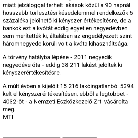
miatt jelzáloggal terhelt lakások közül a 90 napnál
hosszabb törlesztési késedelemmel rendelkezők 5
százaléka jelölhető ki kényszer értékesítésre, de a
bankok ezt a kvótát eddig egyetlen negyedévben
sem merítették ki, általában az engedélyezett szint
háromnegyede körüli volt a kvóta kihasználtsága.
A törvény hatályba lépése - 2011 negyedik
negyedéve óta - eddig 38 211 lakást jelöltek ki
kényszerértékesítésre.
A múlt évben a kijelölt 15 216 lakóingatlanból 5394
kelt el kényszerértékesítésen, ebből a legtöbbet -
4032-őt - a Nemzeti Eszközkezelő Zrt. vásárolta
meg.
MTI