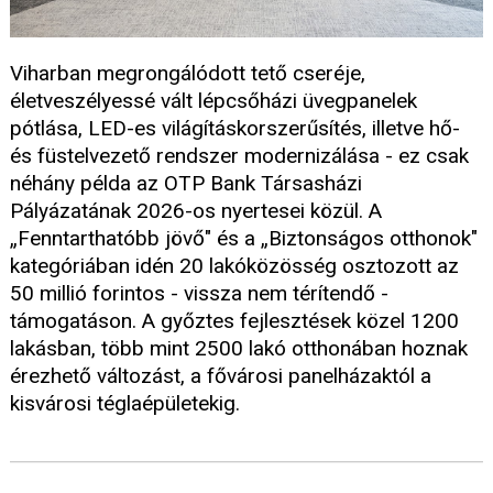
Viharban megrongálódott tető cseréje,
életveszélyessé vált lépcsőházi üvegpanelek
pótlása, LED-es világításkorszerűsítés, illetve hő-
és füstelvezető rendszer modernizálása - ez csak
néhány példa az OTP Bank Társasházi
Pályázatának 2026-os nyertesei közül. A
„Fenntarthatóbb jövő" és a „Biztonságos otthonok"
kategóriában idén 20 lakóközösség osztozott az
50 millió forintos - vissza nem térítendő -
támogatáson. A győztes fejlesztések közel 1200
lakásban, több mint 2500 lakó otthonában hoznak
érezhető változást, a fővárosi panelházaktól a
kisvárosi téglaépületekig.