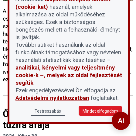
(cookie-kat)
használ, amelyek
A rekordalacsony dunai vízállás idején sokan
alkalmazása az oldal működéséhez
csábítónak találják, hogy besétáljanak a folyó
szükséges. Ezek a biztonságos
szárazzá vált medrébe, ám a Fővárosi Vízművek
böngészés mellett a felhasználói élményt
határozottan figyelmeztet: a vízbázisvédelmi
is javítják.
területekre belépni és ott tartózkodni szigorúan
További sütiket használunk az oldal
tilos. Ahhoz, hogy megértsük e tilalom jelentőségét,
funkcióinak támogatásához vagy névtelen
érdemes tisztázni, mit jelent pontosan a vízbázis
használati statisztikák készítéséhez –
fogalma, és miért jelenthet kockázatot a lakossági
analitikai, kényelmi vagy teljesítmény
ivóvízellátásra az emberi jelenlét a Duna medrének
cookie-k –, melyek az oldal fejlesztését
ezen részein.
segítik
.
Ezek engedélyezésével Ön elfogadja az
Adatvédelmi nyilatkozatban
foglaltakat.
Ősztől 5 százalékra csökken a
Testreszabás
Mindet elfogadom
tűzifa áfája