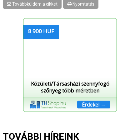
Továbbküldöm a cikket
Nyomtatás
8 900 HUF
Közületi/Társasházi szennyfogó
szőnyeg több méretben
Érdekel →
TOVÁBBI HÍREINK