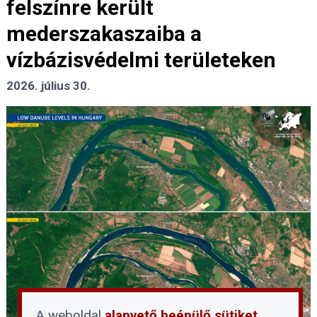
felszínre került
mederszakaszaiba a
vízbázisvédelmi területeken
2026. július 30.
A weboldal
alapvető beépülő sütiket