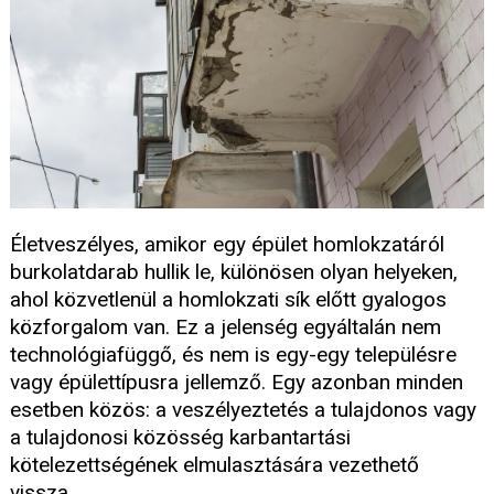
Életveszélyes, amikor egy épület homlokzatáról
burkolatdarab hullik le, különösen olyan helyeken,
ahol közvetlenül a homlokzati sík előtt gyalogos
közforgalom van. Ez a jelenség egyáltalán nem
technológiafüggő, és nem is egy-egy településre
vagy épülettípusra jellemző. Egy azonban minden
esetben közös: a veszélyeztetés a tulajdonos vagy
a tulajdonosi közösség karbantartási
kötelezettségének elmulasztására vezethető
vissza.