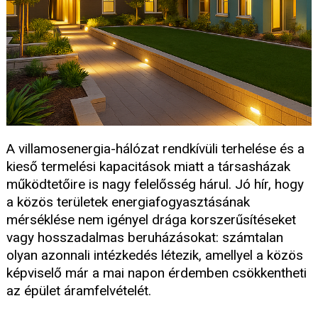
A villamosenergia-hálózat rendkívüli terhelése és a
kieső termelési kapacitások miatt a társasházak
működtetőire is nagy felelősség hárul. Jó hír, hogy
a közös területek energiafogyasztásának
mérséklése nem igényel drága korszerűsítéseket
vagy hosszadalmas beruházásokat: számtalan
olyan azonnali intézkedés létezik, amellyel a közös
képviselő már a mai napon érdemben csökkentheti
az épület áramfelvételét.