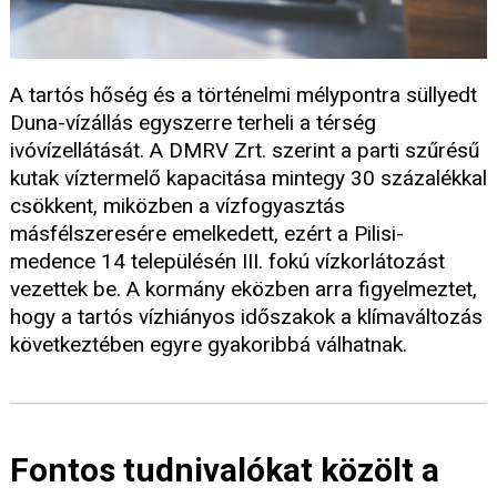
A tartós hőség és a történelmi mélypontra süllyedt
Duna-vízállás egyszerre terheli a térség
ivóvízellátását. A DMRV Zrt. szerint a parti szűrésű
kutak víztermelő kapacitása mintegy 30 százalékkal
csökkent, miközben a vízfogyasztás
másfélszeresére emelkedett, ezért a Pilisi-
medence 14 településén III. fokú vízkorlátozást
vezettek be. A kormány eközben arra figyelmeztet,
hogy a tartós vízhiányos időszakok a klímaváltozás
következtében egyre gyakoribbá válhatnak.
Fontos tudnivalókat közölt a