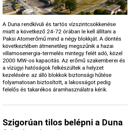
A Duna rendkívüli és tartós vízszintcsökkenése
miatt a következő 24-72 órában le kell állítani a
Paksi Atomerőmű mind a négy blokkját. A döntés
következtében átmenetileg megszűnik a hazai
villamosenergia-termelés mintegy felét adó, közel
2000 MW-os kapacitás. Az erőmű szakemberei és
a vízügyi hatóságok felkészültek a helyzet
kezelésére: az álló blokkok biztonsági hűtése
folyamatosan biztosított, a lakosságot pedig
felelős és takarékos áramhasználatra kérik.
Szigorúan tilos belépni a Duna