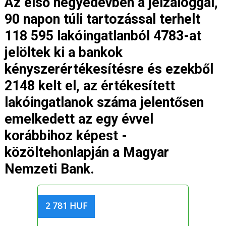
Az első negyedévben a jelzáloggal,
90 napon túli tartozással terhelt
118 595 lakóingatlanból 4783-at
jelöltek ki a bankok
kényszerértékesítésre és ezekből
2148 kelt el, az értékesített
lakóingatlanok száma jelentősen
emelkedett az egy évvel
korábbihoz képest -
közöltehonlapján a Magyar
Nemzeti Bank.
2 781 HUF