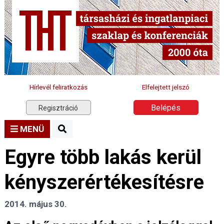
Hírlevél feliratkozás
Elfelejtett jelszó
Belépés
Regisztráció
MENÜ
Egyre több lakás kerül
kényszerértékesítésre
2014. május 30.