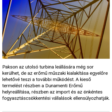
Pakson az utolsó turbina leállására még sor
kerülhet, de az erőmű műszaki kialakítása egyelőre
lehetővé teszi a további működést. A kieső
termelést részben a Dunamenti Erőmű
helyreállítása, részben az import és az önkéntes
fogyasztáscsökkentési vállalások ellensúlyozhatják.