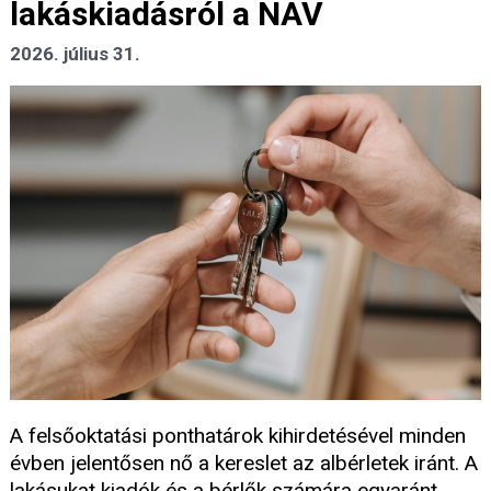
lakáskiadásról a NAV
2026. július 31.
A felsőoktatási ponthatárok kihirdetésével minden
évben jelentősen nő a kereslet az albérletek iránt. A
lakásukat kiadók és a bérlők számára egyaránt