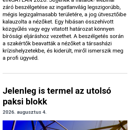
záró beszélgetése az ingatlanvilág legszigorúbb,
mégis legizgalmasabb területére, a jog útvesztőibe
kalauzolta a nézőket. Egy hibásan összehívott
közgyűlés vagy egy vitatott határozat könnyen
bírósági eljáráshoz vezethet. A beszélgetés során
a szakértők beavatták a nézőket a társasházi
krízishelyzetekbe, és kiderült, miről ismerszik meg
a profi ügyvéd.
Jelenleg is termel az utolsó
paksi blokk
2026. augusztus 4.