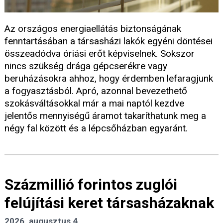
Az országos energiaellátás biztonságának
fenntartásában a társasházi lakók egyéni döntései
összeadódva óriási erőt képviselnek. Sokszor
nincs szükség drága gépcserékre vagy
beruházásokra ahhoz, hogy érdemben lefaragjunk
a fogyasztásból. Apró, azonnal bevezethető
szokásváltásokkal már a mai naptól kezdve
jelentős mennyiségű áramot takaríthatunk meg a
négy fal között és a lépcsőházban egyaránt.
Százmillió forintos zuglói
felújítási keret társasházaknak
2026. augusztus 4.