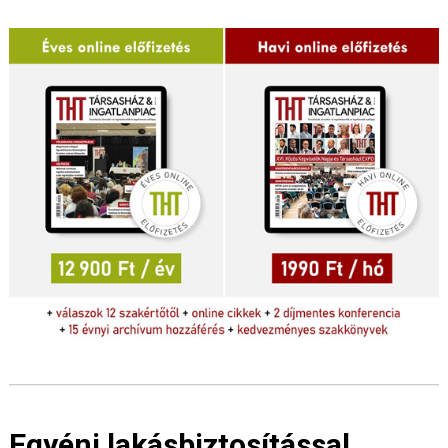
Egyéni lakásbiztosítással