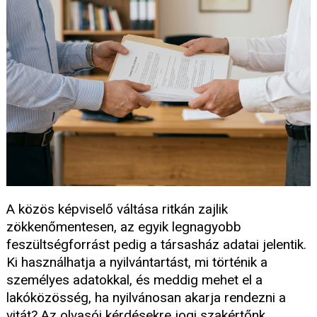
A közös képviselő váltása ritkán zajlik
zökkenőmentesen, az egyik legnagyobb
feszültségforrást pedig a társasház adatai jelentik.
Ki használhatja a nyilvántartást, mi történik a
személyes adatokkal, és meddig mehet el a
lakóközösség, ha nyilvánosan akarja rendezni a
vitát? Az olvasói kérdésekre jogi szakértőnk