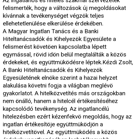
Az ingatlanos és hiteles szakmai szervezetek
felismerték, hogy a változások új megoldásokat
kívánnak a tevékenységet végzök teljes
ellehetetlenülése elkerülése érdekében.
A Magyar Ingatlan Tanács és a Banki
Hiteltanácsadók és Kihelyezök Egyesülete a
felismerést követöen kapcsolatba lépett
egymással, rövid idön belül megtalálták a közös
érdekeket, és együttmüködésre léptek.Kézdi Zsolt,
A Banki Hiteltanácsadók és Kihelyezök
Egyesületének elnöke szerint a hazai helyzet
alakulása követni fogja a világban meglévö
gyakorlatot. A hitelközvetítés más országokban
nem önálló, hanem a hitelcél értékesítéséhez
kapcsolódó tevékenység. Az ingatlancélú
hitelezésben ezért kézenfekvö megoldás, hogy az
ingatlan értékesítöje együttmüködjön a
hitelközvetítövel. Az együttmüködés a közös