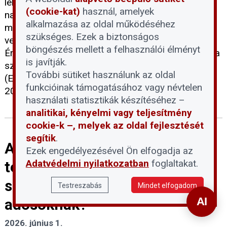
lehetőség, hogy kompenzációt kérjenek a
(cookie-kat)
használ, amelyek
napelemes elszámolási rendszer utólagos
alkalmazása az oldal működéséhez
megváltoztatása miatt elszenvedett anyagi
szükséges. Ezek a biztonságos
veszteségeikért. A Napelem-felhasználók
böngészés mellett a felhasználói élményt
Érdekvédelmi Platformja (NÉP) Egyesület felhívása
is javítják.
szerint az Emberi Jogok Európai Bíróságához
További sütiket használunk az oldal
(EJEB) benyújtandó egyéni kártérítési kérelmeket
funkcióinak támogatásához vagy névtelen
2026. június 11-ig kell postára adni.
használati statisztikák készítéséhez –
analitikai, kényelmi vagy teljesítmény
cookie-k –, melyek az oldal fejlesztését
segítik
.
A devizahiteles eljárások
Ezek engedélyezésével Ön elfogadja az
Adatvédelmi nyilatkozatban
foglaltakat.
tervezett felfüggesztése:
segítség vagy újabb akadály az
Testreszabás
Mindet elfogadom
adósoknak?
2026. június 1.