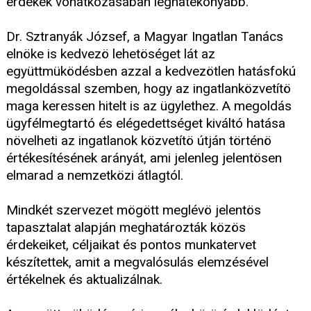
érdekek vonatkozásában leghatékonyabb.
Dr. Sztranyák József, a Magyar Ingatlan Tanács
elnöke is kedvezö lehetöséget lát az
együttmüködésben azzal a kedvezötlen hatásfokú
megoldással szemben, hogy az ingatlanközvetítö
maga keressen hitelt is az ügylethez. A megoldás
ügyfélmegtartó és elégedettséget kiváltó hatása
növelheti az ingatlanok közvetítö útján történö
értékesítésének arányát, ami jelenleg jelentösen
elmarad a nemzetközi átlagtól.
Mindkét szervezet mögött meglévö jelentös
tapasztalat alapján meghatározták közös
érdekeiket, céljaikat és pontos munkatervet
készítettek, amit a megvalósulás elemzésével
értékelnek és aktualizálnak.