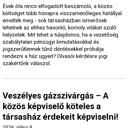
Évek óta nincs elfogadott beszámoló, a közös
költséget több hónapra visszamenőleges hatállyal
emelték meg - sok társasházban ismerősek
lehetnek az ehhez hasonló, komoly vitákat szülő
helyzetek. Mit tehet a tulajdonos, ha a vezetőség
szabálytalan pénzügyi kimutatásokkal és
jogszerűtlennek tűnő döntésekkel próbálja
rendezni a ház ügyeit? Olvasói kérdésre jogi
szakértőnk válaszol.
Veszélyes gázszivárgás – A
közös képviselő köteles a
társasház érdekeit képviselni!
2026. július 8.