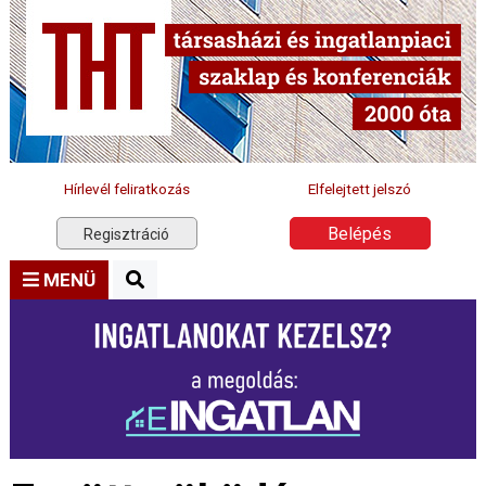
Hírlevél feliratkozás
Elfelejtett jelszó
Belépés
Regisztráció
MENÜ