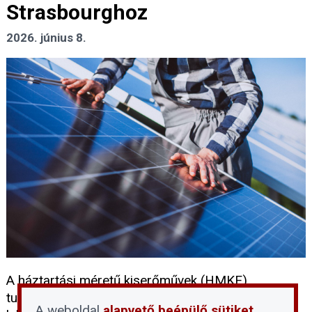
Strasbourghoz
2026. június 8.
A háztartási méretű kiserőművek (HMKE)
tulajdonosai számára elérkezett az utolsó jogi
A weboldal
alapvető beépülő sütiket