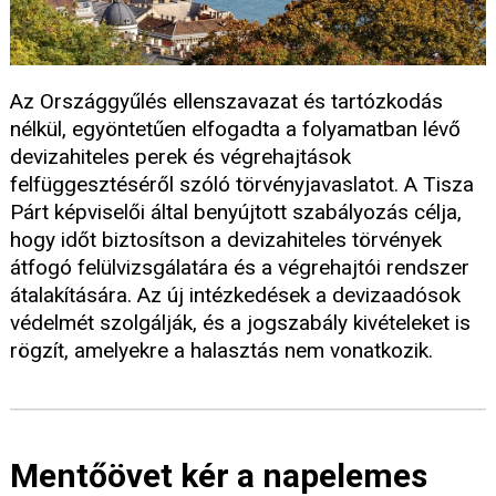
Az Országgyűlés ellenszavazat és tartózkodás
nélkül, egyöntetűen elfogadta a folyamatban lévő
devizahiteles perek és végrehajtások
felfüggesztéséről szóló törvényjavaslatot. A Tisza
Párt képviselői által benyújtott szabályozás célja,
hogy időt biztosítson a devizahiteles törvények
átfogó felülvizsgálatára és a végrehajtói rendszer
átalakítására. Az új intézkedések a devizaadósok
védelmét szolgálják, és a jogszabály kivételeket is
rögzít, amelyekre a halasztás nem vonatkozik.
Mentőövet kér a napelemes