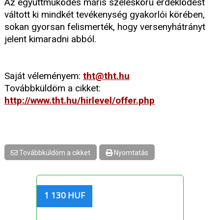
Az együttmüködés máris széleskörü érdeklödést
váltott ki mindkét tevékenység gyakorlói körében,
sokan gyorsan felismerték, hogy versenyhátrányt
jelent kimaradni abból.
Saját véleményem:
tht@tht.hu
Továbbküldöm a cikket:
http://www.tht.hu/hirlevel/offer.php
Továbbküldöm a cikket
Nyomtatás
1 130 HUF