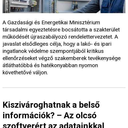
A Gazdasági és Energetikai Minisztérium
társadalmi egyeztetésre bocsátotta a szakterület
működését újraszabályozó rendelettervezetet. A
javaslat elsődleges célja, hogy a lakó- és ipari
ingatlanok védelme szempontjából kritikus
ellenőrzéseket végző szakemberek tevékenysége
átláthatóbbá és hatékonyabban nyomon
követhetővé váljon.
Kiszivároghatnak a belső
információk? – Az olcsó
szoftverért az adatainkkal