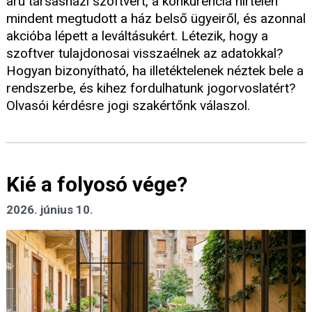
árú társasházi szoftvert, a konkurencia hirtelen
mindent megtudott a ház belső ügyeiről, és azonnal
akcióba lépett a leváltásukért. Létezik, hogy a
szoftver tulajdonosai visszaélnek az adatokkal?
Hogyan bizonyítható, ha illetéktelenek néztek bele a
rendszerbe, és kihez fordulhatunk jogorvoslatért?
Olvasói kérdésre jogi szakértőnk válaszol.
Kié a folyosó vége?
2026. június 10.