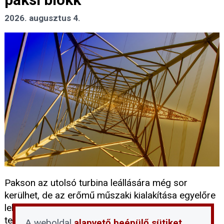
2026. augusztus 4.
Pakson az utolsó turbina leállására még sor
kerülhet, de az erőmű műszaki kialakítása egyelőre
lehetővé teszi a további működést. A kieső
termelést részben a Dunamenti Erőmű
A weboldal
alapvető beépülő sütiket