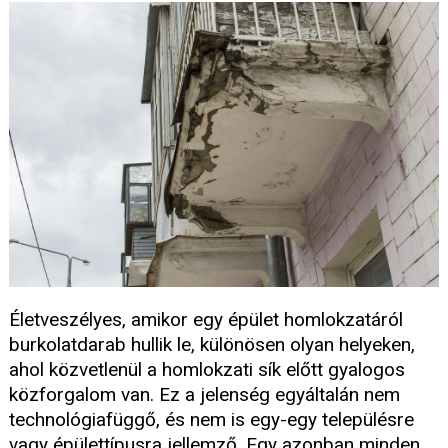
Életveszélyes, amikor egy épület homlokzatáról
burkolatdarab hullik le, különösen olyan helyeken,
ahol közvetlenül a homlokzati sík előtt gyalogos
közforgalom van. Ez a jelenség egyáltalán nem
technológiafüggő, és nem is egy-egy településre
vagy épülettípusra jellemző. Egy azonban minden