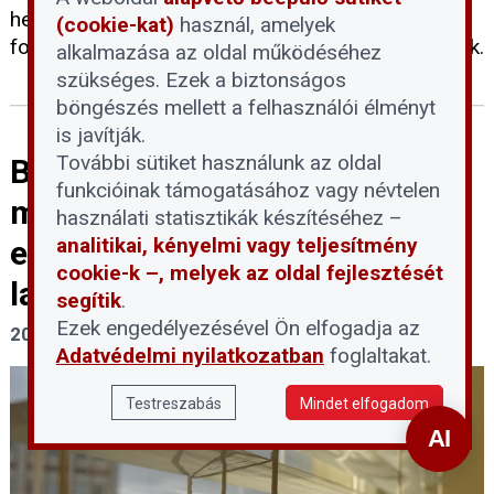
helyreállítása, részben az import és az önkéntes
(cookie-kat)
használ, amelyek
fogyasztáscsökkentési vállalások ellensúlyozhatják.
alkalmazása az oldal működéséhez
szükséges. Ezek a biztonságos
böngészés mellett a felhasználói élményt
is javítják.
További sütiket használunk az oldal
Beruházás nélkül
funkcióinak támogatásához vagy névtelen
megvalósítható
használati statisztikák készítéséhez –
analitikai, kényelmi vagy teljesítmény
energiatakarékossági tippek a
cookie-k –, melyek az oldal fejlesztését
lakásban
segítik
.
Ezek engedélyezésével Ön elfogadja az
2026. augusztus 4.
Adatvédelmi nyilatkozatban
foglaltakat.
Testreszabás
Mindet elfogadom