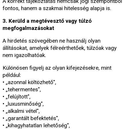
A korrekt tájékoztatás nemcsak jogi szempontból
fontos, hanem a szakmai hitelesség alapja is.
3. Kerüld a megtévesztő vagy túlzó
megfogalmazásokat
A hirdetés szövegében ne használj olyan
állításokat, amelyek félreérthetőek, túlzóak vagy
nem igazolhatóak.
Különösen figyelj az olyan kifejezésekre, mint
például:
• „azonnal költözhető",
• „tehermentes",
• „felújított",
• „luxusminőség",
• „alkalmi vétel",
• „garantált befektetés",
• „kihagyhatatlan lehetőség",