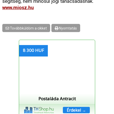
segítség, nem minősül jogi tanácsadásnak.
www.miosz.hu
Továbbküldöm a cikket
Nyomtatás
8 300 HUF
Postaláda Antracit
Érdekel →