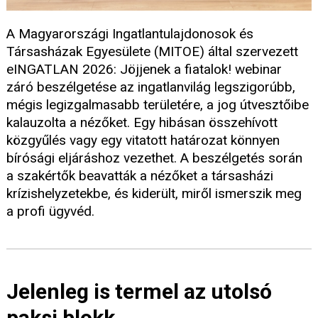
A Magyarországi Ingatlantulajdonosok és
Társasházak Egyesülete (MITOE) által szervezett
eINGATLAN 2026: Jöjjenek a fiatalok! webinar
záró beszélgetése az ingatlanvilág legszigorúbb,
mégis legizgalmasabb területére, a jog útvesztőibe
kalauzolta a nézőket. Egy hibásan összehívott
közgyűlés vagy egy vitatott határozat könnyen
bírósági eljáráshoz vezethet. A beszélgetés során
a szakértők beavatták a nézőket a társasházi
krízishelyzetekbe, és kiderült, miről ismerszik meg
a profi ügyvéd.
Jelenleg is termel az utolsó
paksi blokk