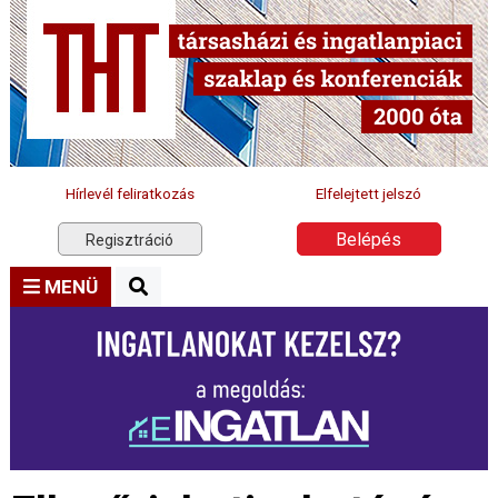
Hírlevél feliratkozás
Elfelejtett jelszó
Belépés
Regisztráció
MENÜ