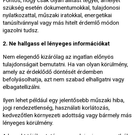
Fontos, hogy csak olyan állítást tegyél, amelyet
szükség esetén dokumentumokkal, tulajdonosi
nyilatkozattal, műszaki iratokkal, energetikai
tanúsítvánnyal vagy más hitelt érdemlő módon
igazolni tudsz.
2. Ne hallgass el lényeges információkat
Nem elegendő kizárólag az ingatlan előnyös
tulajdonságait bemutatni. Ha van olyan körülmény,
amely az érdeklődő döntését érdemben
befolyásolhatja, azt nem szabad elhallgatni vagy
elbagatellizálni.
Ilyen lehet például egy jelentősebb műszaki hiba,
jogi rendezetlenség, használati korlátozás,
kedvezőtlen környezeti adottság vagy bármely más
lényeges körülmény.