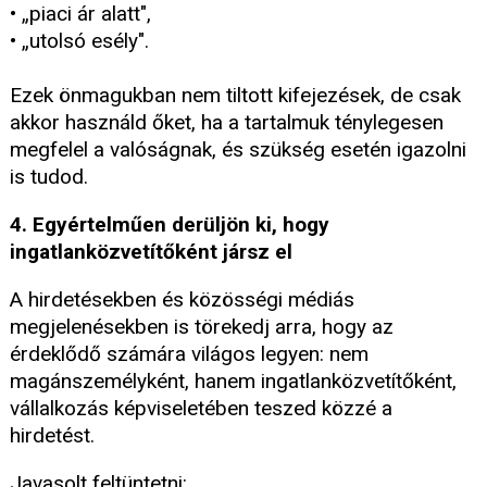
• „piaci ár alatt",
• „utolsó esély".
Ezek önmagukban nem tiltott kifejezések, de csak
akkor használd őket, ha a tartalmuk ténylegesen
megfelel a valóságnak, és szükség esetén igazolni
is tudod.
4. Egyértelműen derüljön ki, hogy
ingatlanközvetítőként jársz el
A hirdetésekben és közösségi médiás
megjelenésekben is törekedj arra, hogy az
érdeklődő számára világos legyen: nem
magánszemélyként, hanem ingatlanközvetítőként,
vállalkozás képviseletében teszed közzé a
hirdetést.
Javasolt feltüntetni: