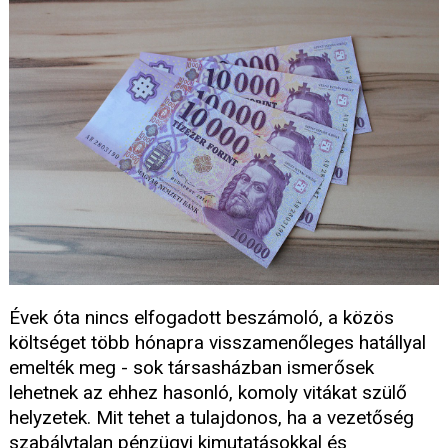
Évek óta nincs elfogadott beszámoló, a közös
költséget több hónapra visszamenőleges hatállyal
emelték meg - sok társasházban ismerősek
lehetnek az ehhez hasonló, komoly vitákat szülő
helyzetek. Mit tehet a tulajdonos, ha a vezetőség
szabálytalan pénzügyi kimutatásokkal és