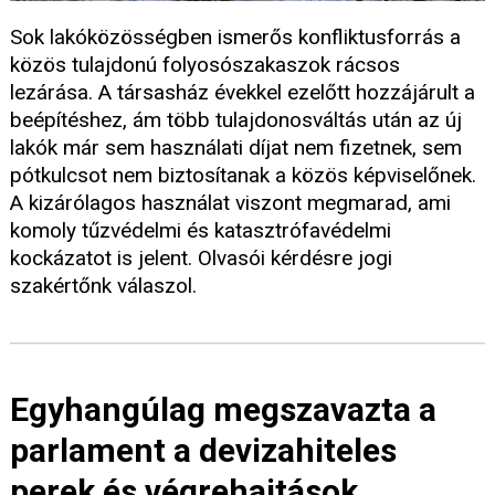
Sok lakóközösségben ismerős konfliktusforrás a
közös tulajdonú folyosószakaszok rácsos
lezárása. A társasház évekkel ezelőtt hozzájárult a
beépítéshez, ám több tulajdonosváltás után az új
lakók már sem használati díjat nem fizetnek, sem
pótkulcsot nem biztosítanak a közös képviselőnek.
A kizárólagos használat viszont megmarad, ami
komoly tűzvédelmi és katasztrófavédelmi
kockázatot is jelent. Olvasói kérdésre jogi
szakértőnk válaszol.
Egyhangúlag megszavazta a
parlament a devizahiteles
perek és végrehajtások