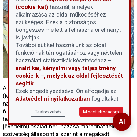
(cookie-kat)
használ, amelyek
alkalmazása az oldal működéséhez
szükséges. Ezek a biztonságos
böngészés mellett a felhasználói élményt
is javítják.
További sütiket használunk az oldal
funkcióinak támogatásához vagy névtelen
használati statisztikák készítéséhez –
analitikai, kényelmi vagy teljesítmény
cookie-k –, melyek az oldal fejlesztését
segítik
.
A Magyar Napelem Napkollektor Szövetség
Ezek engedélyezésével Ön elfogadja az
(MNNSZ) arra figyelmeztet, hogy a lakossági
Adatvédelmi nyilatkozatban
foglaltakat.
napelemes rendszerek támogatását célzó RRF-
6.2.1-2021 jelű pályázat 2026. június 15-i
Testreszabás
Mindet elfogadom
határidejének közeledtével több ezer alacsony
jövedelmű család beruházása maradhat félbe. A
szövetség álláspontja szerint a megakadt