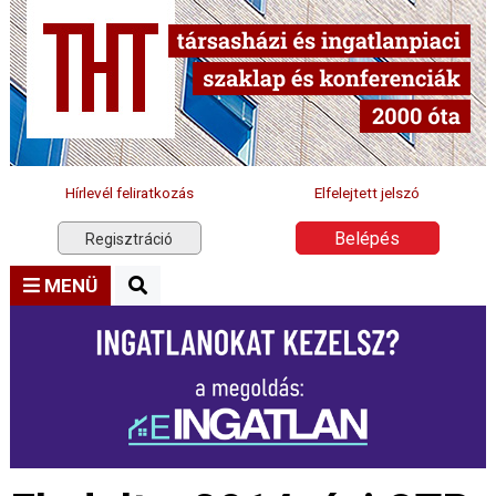
Hírlevél feliratkozás
Elfelejtett jelszó
Belépés
Regisztráció
MENÜ