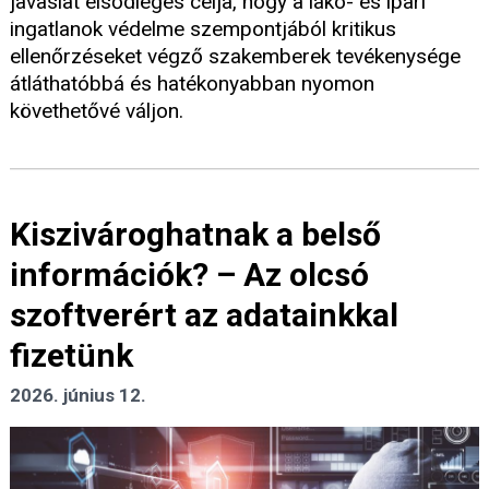
javaslat elsődleges célja, hogy a lakó- és ipari
ingatlanok védelme szempontjából kritikus
ellenőrzéseket végző szakemberek tevékenysége
átláthatóbbá és hatékonyabban nyomon
követhetővé váljon.
Kiszivároghatnak a belső
információk? – Az olcsó
szoftverért az adatainkkal
fizetünk
2026. június 12.