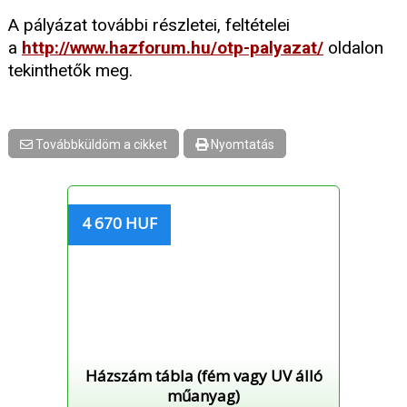
A pályázat további részletei, feltételei
a
http://www.hazforum.hu/otp-palyazat/
oldalon
tekinthetők meg.
Továbbküldöm a cikket
Nyomtatás
4 670 HUF
Házszám tábla (fém vagy UV álló
műanyag)