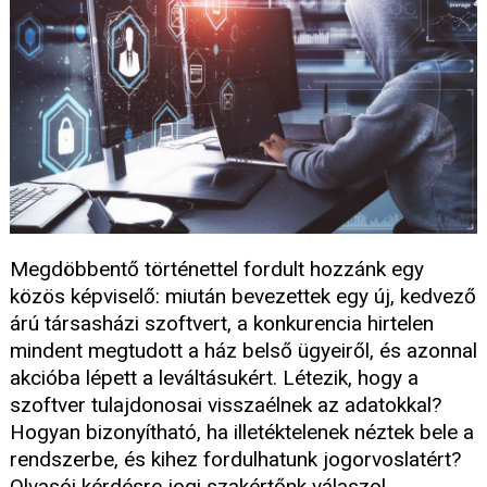
Megdöbbentő történettel fordult hozzánk egy
közös képviselő: miután bevezettek egy új, kedvező
árú társasházi szoftvert, a konkurencia hirtelen
mindent megtudott a ház belső ügyeiről, és azonnal
akcióba lépett a leváltásukért. Létezik, hogy a
szoftver tulajdonosai visszaélnek az adatokkal?
Hogyan bizonyítható, ha illetéktelenek néztek bele a
rendszerbe, és kihez fordulhatunk jogorvoslatért?
Olvasói kérdésre jogi szakértőnk válaszol.