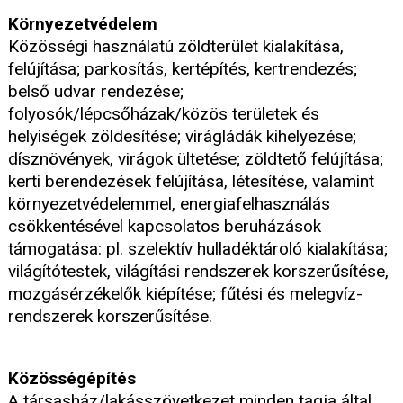
Környezetvédelem
Közösségi használatú zöldterület kialakítása,
felújítása; parkosítás, kertépítés, kertrendezés;
belső udvar rendezése;
folyosók/lépcsőházak/közös területek és
helyiségek zöldesítése; virágládák kihelyezése;
dísznövények, virágok ültetése; zöldtető felújítása;
kerti berendezések felújítása, létesítése, valamint
környezetvédelemmel, energiafelhasználás
csökkentésével kapcsolatos beruházások
támogatása: pl. szelektív hulladéktároló kialakítása;
világítótestek, világítási rendszerek korszerűsítése,
mozgásérzékelők kiépítése; fűtési és melegvíz-
rendszerek korszerűsítése.
Közösségépítés
A társasház/lakásszövetkezet minden tagja által