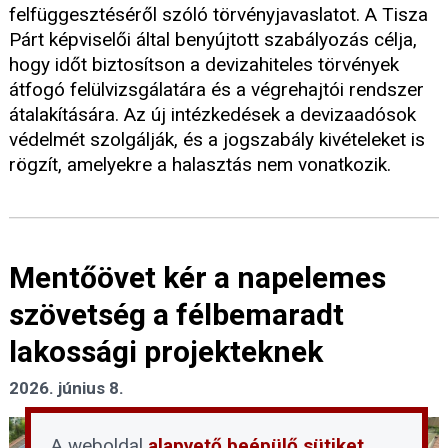
felfüggesztéséről szóló törvényjavaslatot. A Tisza
Párt képviselői által benyújtott szabályozás célja,
hogy időt biztosítson a devizahiteles törvények
átfogó felülvizsgálatára és a végrehajtói rendszer
átalakítására. Az új intézkedések a devizaadósok
védelmét szolgálják, és a jogszabály kivételeket is
rögzít, amelyekre a halasztás nem vonatkozik.
Mentőövet kér a napelemes
szövetség a félbemaradt
lakossági projekteknek
2026. június 8.
A weboldal
alapvető beépülő sütiket