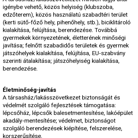
igénybe vehető, közös helyiség (klubszoba,
edzőterem), közös használatú szabadtéri terület
(kerti sütő-főző hely, pihenőhely, stb.), biciklitároló
kialakítása, felújítása, berendezése. Továbbá
gyermekek környezetének, életterének minőségi
javítása; felnőtt szabadidős területek és gyermek
játszóhelyek kialakítása, felújítása, EU-szabvány
szerinti átalakítása; játszóhelyiség kialakítása,
berendezése.
Életminőség-javítás
A társasház/lakásszövetkezet biztonságát és
védelmét szolgáló fejlesztések támogatása:
lépcsőház, lépcsők balesetmentesítése, lakóépület
akadály-mentesítése; védelmet, biztonságot
szolgáló berendezések kiépítése, felszerelése,
korszerűsítése.