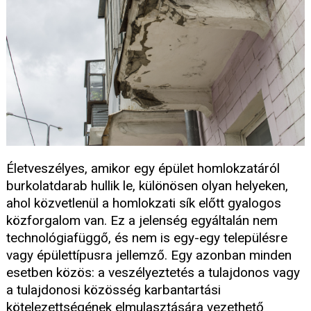
Életveszélyes, amikor egy épület homlokzatáról
burkolatdarab hullik le, különösen olyan helyeken,
ahol közvetlenül a homlokzati sík előtt gyalogos
közforgalom van. Ez a jelenség egyáltalán nem
technológiafüggő, és nem is egy-egy településre
vagy épülettípusra jellemző. Egy azonban minden
esetben közös: a veszélyeztetés a tulajdonos vagy
a tulajdonosi közösség karbantartási
kötelezettségének elmulasztására vezethető