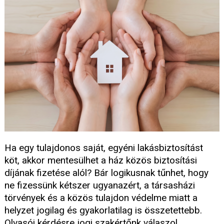
Ha egy tulajdonos saját, egyéni lakásbiztosítást
köt, akkor mentesülhet a ház közös biztosítási
díjának fizetése alól? Bár logikusnak tűnhet, hogy
ne fizessünk kétszer ugyanazért, a társasházi
törvények és a közös tulajdon védelme miatt a
helyzet jogilag és gyakorlatilag is összetettebb.
Olvasói kérdésre jogi szakértőnk válaszol.