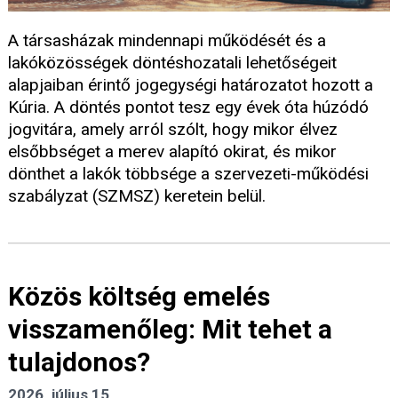
A társasházak mindennapi működését és a
lakóközösségek döntéshozatali lehetőségeit
alapjaiban érintő jogegységi határozatot hozott a
Kúria. A döntés pontot tesz egy évek óta húzódó
jogvitára, amely arról szólt, hogy mikor élvez
elsőbbséget a merev alapító okirat, és mikor
dönthet a lakók többsége a szervezeti-működési
szabályzat (SZMSZ) keretein belül.
Közös költség emelés
visszamenőleg: Mit tehet a
tulajdonos?
2026. július 15.