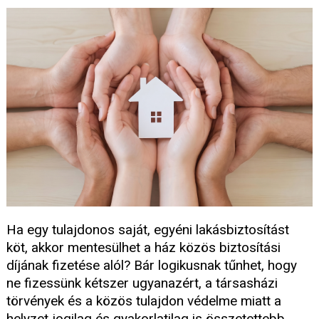
Ha egy tulajdonos saját, egyéni lakásbiztosítást
köt, akkor mentesülhet a ház közös biztosítási
díjának fizetése alól? Bár logikusnak tűnhet, hogy
ne fizessünk kétszer ugyanazért, a társasházi
törvények és a közös tulajdon védelme miatt a
helyzet jogilag és gyakorlatilag is összetettebb.