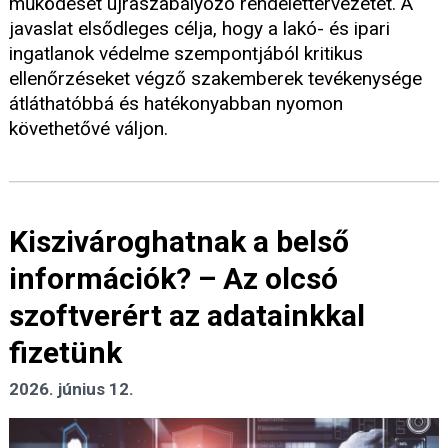
működését újraszabályozó rendelettervezetet. A
javaslat elsődleges célja, hogy a lakó- és ipari
ingatlanok védelme szempontjából kritikus
ellenőrzéseket végző szakemberek tevékenysége
átláthatóbbá és hatékonyabban nyomon
követhetővé váljon.
Kiszivároghatnak a belső
információk? – Az olcsó
szoftverért az adatainkkal
fizetünk
2026. június 12.