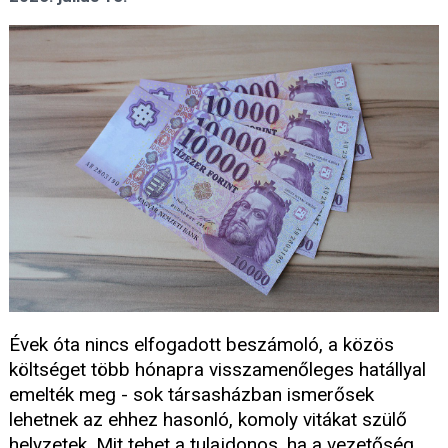
Évek óta nincs elfogadott beszámoló, a közös
költséget több hónapra visszamenőleges hatállyal
emelték meg - sok társasházban ismerősek
lehetnek az ehhez hasonló, komoly vitákat szülő
helyzetek. Mit tehet a tulajdonos, ha a vezetőség