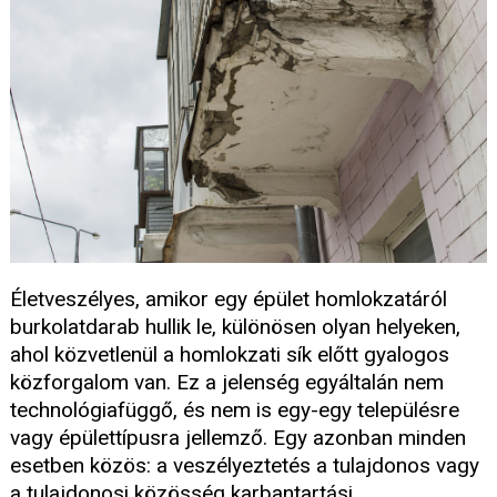
Életveszélyes, amikor egy épület homlokzatáról
burkolatdarab hullik le, különösen olyan helyeken,
ahol közvetlenül a homlokzati sík előtt gyalogos
közforgalom van. Ez a jelenség egyáltalán nem
technológiafüggő, és nem is egy-egy településre
vagy épülettípusra jellemző. Egy azonban minden
esetben közös: a veszélyeztetés a tulajdonos vagy
a tulajdonosi közösség karbantartási