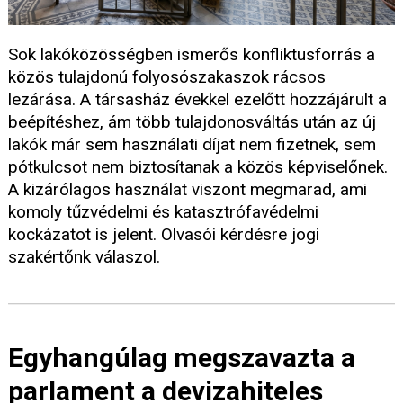
Sok lakóközösségben ismerős konfliktusforrás a
közös tulajdonú folyosószakaszok rácsos
lezárása. A társasház évekkel ezelőtt hozzájárult a
beépítéshez, ám több tulajdonosváltás után az új
lakók már sem használati díjat nem fizetnek, sem
pótkulcsot nem biztosítanak a közös képviselőnek.
A kizárólagos használat viszont megmarad, ami
komoly tűzvédelmi és katasztrófavédelmi
kockázatot is jelent. Olvasói kérdésre jogi
szakértőnk válaszol.
Egyhangúlag megszavazta a
parlament a devizahiteles