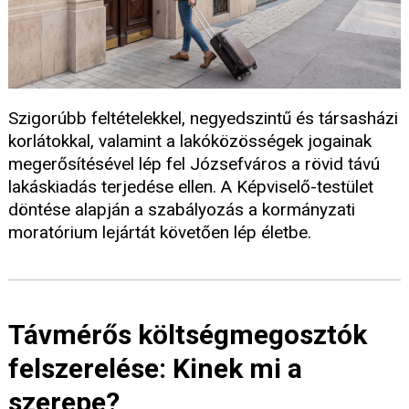
Szigorúbb feltételekkel, negyedszintű és társasházi
korlátokkal, valamint a lakóközösségek jogainak
megerősítésével lép fel Józsefváros a rövid távú
lakáskiadás terjedése ellen. A Képviselő-testület
döntése alapján a szabályozás a kormányzati
moratórium lejártát követően lép életbe.
Távmérős költségmegosztók
felszerelése: Kinek mi a
szerepe?