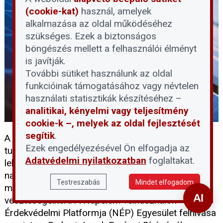
(cookie-kat)
használ, amelyek
alkalmazása az oldal működéséhez
szükséges. Ezek a biztonságos
böngészés mellett a felhasználói élményt
is javítják.
További sütiket használunk az oldal
funkcióinak támogatásához vagy névtelen
használati statisztikák készítéséhez –
analitikai, kényelmi vagy teljesítmény
cookie-k –, melyek az oldal fejlesztését
segítik
.
A háztartási méretű kiserőművek (HMKE)
Ezek engedélyezésével Ön elfogadja az
tulajdonosai számára elérkezett az utolsó jogi
Adatvédelmi nyilatkozatban
foglaltakat.
lehetőség, hogy kompenzációt kérjenek a
napelemes elszámolási rendszer utólagos
Testreszabás
Mindet elfogadom
megváltoztatása miatt elszenvedett anyagi
veszteségeikért. A Napelem-felhasználók
Érdekvédelmi Platformja (NÉP) Egyesület felhívása