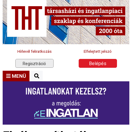
Hírlevél feliratkozás
Elfelejtett jelszó
Belépés
Regisztráció
MENÜ