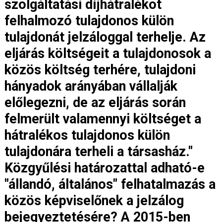
szolgáltatási díjhátralékot
felhalmozó tulajdonos külön
tulajdonát jelzáloggal terhelje. Az
eljárás költségeit a tulajdonosok a
közös költség terhére, tulajdoni
hányadok arányában vállalják
előlegezni, de az eljárás során
felmerült valamennyi költséget a
hátralékos tulajdonos külön
tulajdonára terheli a társasház."
Közgyűlési határozattal adható-e
"állandó, általános" felhatalmazás a
közös képviselőnek a jelzálog
bejegyeztetésére? A 2015-ben