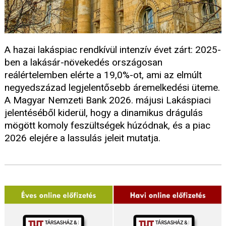
A hazai lakáspiac rendkívül intenzív évet zárt: 2025-
ben a lakásár-növekedés országosan
reálértelemben elérte a 19,0%-ot, ami az elmúlt
negyedszázad legjelentősebb áremelkedési üteme.
A Magyar Nemzeti Bank 2026. májusi Lakáspiaci
jelentéséből kiderül, hogy a dinamikus drágulás
mögött komoly feszültségek húzódnak, és a piac
2026 elejére a lassulás jeleit mutatja.