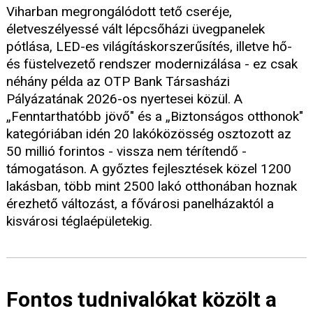
Viharban megrongálódott tető cseréje,
életveszélyessé vált lépcsőházi üvegpanelek
pótlása, LED-es világításkorszerűsítés, illetve hő-
és füstelvezető rendszer modernizálása - ez csak
néhány példa az OTP Bank Társasházi
Pályázatának 2026-os nyertesei közül. A
„Fenntarthatóbb jövő" és a „Biztonságos otthonok"
kategóriában idén 20 lakóközösség osztozott az
50 millió forintos - vissza nem térítendő -
támogatáson. A győztes fejlesztések közel 1200
lakásban, több mint 2500 lakó otthonában hoznak
érezhető változást, a fővárosi panelházaktól a
kisvárosi téglaépületekig.
Fontos tudnivalókat közölt a