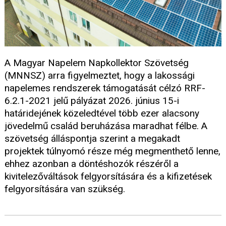
A Magyar Napelem Napkollektor Szövetség
(MNNSZ) arra figyelmeztet, hogy a lakossági
napelemes rendszerek támogatását célzó RRF-
6.2.1-2021 jelű pályázat 2026. június 15-i
határidejének közeledtével több ezer alacsony
jövedelmű család beruházása maradhat félbe. A
szövetség álláspontja szerint a megakadt
projektek túlnyomó része még megmenthető lenne,
ehhez azonban a döntéshozók részéről a
kivitelezőváltások felgyorsítására és a kifizetések
felgyorsítására van szükség.