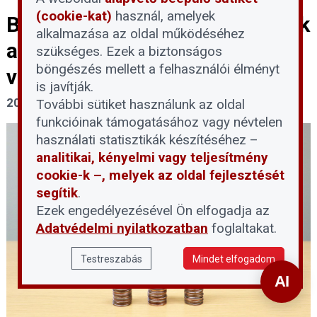
(cookie-kat)
használ, amelyek
Bezárul egy kiskapu: szigorodik
alkalmazása az oldal működéséhez
az Otthontámogatás
szükséges. Ezek a biztonságos
böngészés mellett a felhasználói élményt
visszafizetése
is javítják.
2026. április 24.
További sütiket használunk az oldal
funkcióinak támogatásához vagy névtelen
használati statisztikák készítéséhez –
analitikai, kényelmi vagy teljesítmény
cookie-k –, melyek az oldal fejlesztését
segítik
.
Ezek engedélyezésével Ön elfogadja az
Adatvédelmi nyilatkozatban
foglaltakat.
Testreszabás
Mindet elfogadom