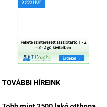
9 990 HUF
Fekete színterezett zászlótartó 1 - 2
- 3 - ágú kivitelben
Érdekel →
TOVÁBBI HÍREINK
Több mint 2500 lakó otthona