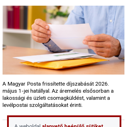
A Magyar Posta frissítette díjszabását 2026.
május 1-jei hatállyal. Az áremelés elsősorban a
lakossági és üzleti csomagküldést, valamint a
levélpostai szolgáltatásokat érinti.
A weboldal
alapvető beépülő sütiket