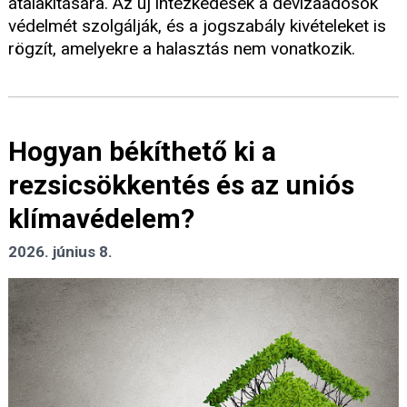
átalakítására. Az új intézkedések a devizaadósok
védelmét szolgálják, és a jogszabály kivételeket is
rögzít, amelyekre a halasztás nem vonatkozik.
Hogyan békíthető ki a
rezsicsökkentés és az uniós
klímavédelem?
2026. június 8.