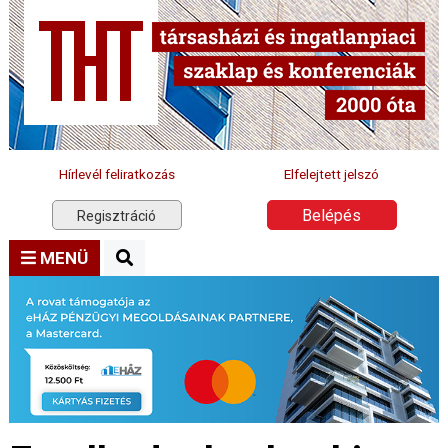
Hírlevél feliratkozás
Elfelejtett jelszó
Belépés
Regisztráció
MENÜ