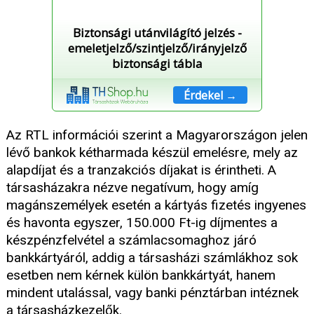
Biztonsági utánvilágító jelzés -
emeletjelző/szintjelző/irányjelző
biztonsági tábla
Érdekel →
Az RTL információi szerint a Magyarországon jelen
lévő bankok kétharmada készül emelésre, mely az
alapdíjat és a tranzakciós díjakat is érintheti. A
társasházakra nézve negatívum, hogy amíg
magánszemélyek esetén a kártyás fizetés ingyenes
és havonta egyszer, 150.000 Ft-ig díjmentes a
készpénzfelvétel a számlacsomaghoz járó
bankkártyáról, addig a társasházi számlákhoz sok
esetben nem kérnek külön bankkártyát, hanem
mindent utalással, vagy banki pénztárban intéznek
a társasházkezelők.