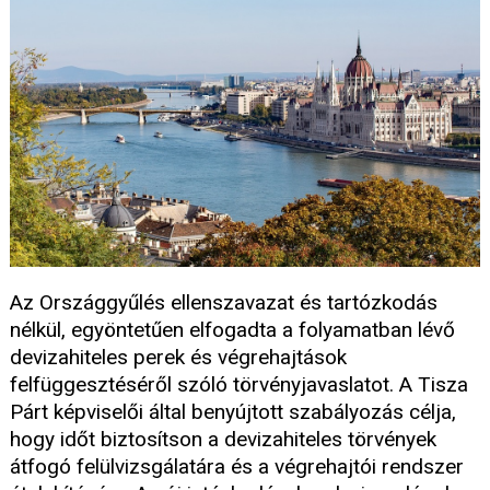
Az Országgyűlés ellenszavazat és tartózkodás
nélkül, egyöntetűen elfogadta a folyamatban lévő
devizahiteles perek és végrehajtások
felfüggesztéséről szóló törvényjavaslatot. A Tisza
Párt képviselői által benyújtott szabályozás célja,
hogy időt biztosítson a devizahiteles törvények
átfogó felülvizsgálatára és a végrehajtói rendszer