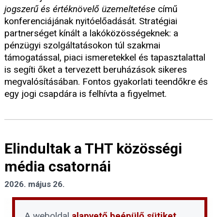
jogszerű és értéknövelő üzemeltetése
című
konferenciájának nyitóelőadását. Stratégiai
partnerséget kínált a lakóközösségeknek: a
pénzügyi szolgáltatásokon túl szakmai
támogatással, piaci ismeretekkel és tapasztalattal
is segíti őket a tervezett beruházások sikeres
megvalósításában. Fontos gyakorlati teendőkre és
egy jogi csapdára is felhívta a figyelmet.
Elindultak a THT közösségi
média csatornái
2026. május 26.
A weboldal
alapvető beépülő sütiket