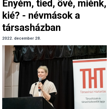
Enyém, tied, övé, miénk,
kié? - névmások a
társasházban
2022. december 28.