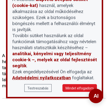
(cookie-kat)
használ, amelyek
alkalmazása az oldal működéséhez
szükséges. Ezek a biztonságos
böngészés mellett a felhasználói élményt
is javítják.
További sütiket használunk az oldal
funkcióinak támogatásához vagy névtelen
használati statisztikák készítéséhez –
analitikai, kényelmi vagy teljesítmény
A Társasházi Háztartás (THT) új platformjain
cookie-k –, melyek az oldal fejlesztését
hétről hétre jelentkezik olyan edukációs
segítik
.
tartalmakkal, amelyek a közös képviselőknek,
Ezek engedélyezésével Ön elfogadja az
társasházkezelőknek és maguknak a
Adatvédelmi nyilatkozatban
foglaltakat.
lakástulajdonosoknak is iránytűt mutatnak a
mindennapi társasházi ügyekben.
Testreszabás
Mindet elfogadom