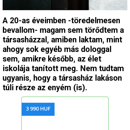
A 20-as éveimben -töredelmesen
bevallom- magam sem törődtem a
társasházzal, amiben laktam, mint
ahogy sok egyéb más dologgal
sem, amikre később, az élet
iskolája tanított meg. Nem tudtam
ugyanis, hogy a társasház lakáson
túli része az enyém (is).
3 990 HUF