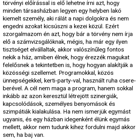
törvényi előírással is elő lehetne írni azt, hogy
minden társasházban legyen egy helyben lakó
kiemelt személy, aki rálát a napi dolgokra és nem
engedni azokat kicsúszni a kezei közül. Ezért
szorgalmazom én azt, hogy bár a törvény nem írja
elő a számvizsgálóknak, mégis, ha már egy ilyen
tisztséget elvállaltak, akkor valószínűleg fontos
nekik a ház, amiben élnek, hogy érezzék magukat
felelősnek a tekintetben is, hogy hogyan alakítják a
közösségi szellemet. Programokkal, közös
ünnepségekkel, kerti-party-val, használt ruha csere-
berével. A cél nem maga a program, hanem sokkal
inkább az azon keresztül létrejött szinergiák,
kapcsolódások, személyes benyomások és
szimpátiák kialakulása. Ha nem ismerjük egymást
ugyanis, és egy házban idegenként élünk egymás
mellett, akkor nem tudunk kihez fordulni majd akkor
sem, ha baj van.