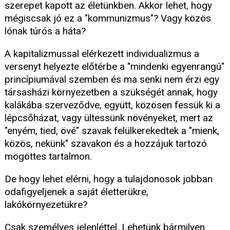
szerepet kapott az életünkben. Akkor lehet, hogy
mégiscsak jó ez a "kommunizmus"? Vagy közös
lónak túrós a háta?
A kapitalizmussal elérkezett individualizmus a
versenyt helyezte előtérbe a "mindenki egyenrangú"
princípiumával szemben és ma senki nem érzi egy
társasházi környezetben a szükségét annak, hogy
kalákába szerveződve, együtt, közösen fessük ki a
lépcsőházat, vagy ültessünk növényeket, mert az
"enyém, tied, övé" szavak felülkerekedtek a "mienk,
közös, nekünk" szavakon és a hozzájuk tartozó
mögöttes tartalmon.
De hogy lehet elérni, hogy a tulajdonosok jobban
odafigyeljenek a saját életterükre,
lakókörnyezetükre?
Csak személyes jelenléttel. Lehetünk bármilyen