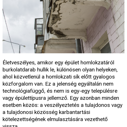
Életveszélyes, amikor egy épület homlokzatáról
burkolatdarab hullik le, különösen olyan helyeken,
ahol közvetlenül a homlokzati sík előtt gyalogos
közforgalom van. Ez a jelenség egyáltalán nem
technológiafüggő, és nem is egy-egy településre
vagy épülettípusra jellemző. Egy azonban minden
esetben közös: a veszélyeztetés a tulajdonos vagy
a tulajdonosi közösség karbantartási
kötelezettségének elmulasztására vezethető
vissza.