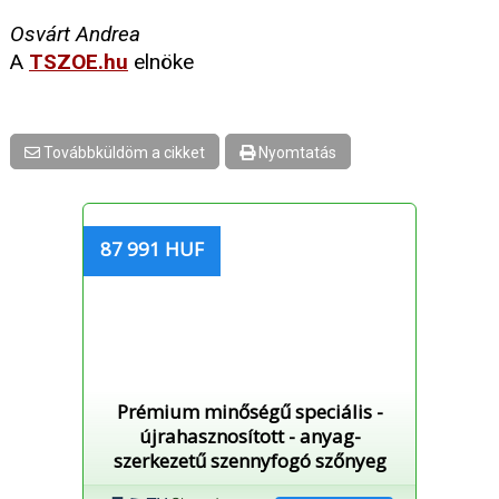
Osvárt Andrea
A
TSZOE.hu
elnöke
Továbbküldöm a cikket
Nyomtatás
87 991 HUF
Prémium minőségű speciális -
újrahasznosított - anyag-
szerkezetű szennyfogó szőnyeg