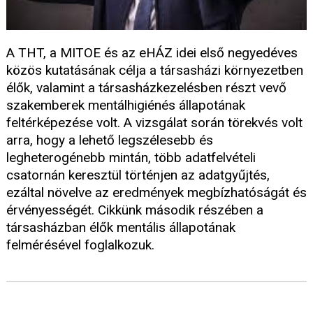
A THT, a MITOE és az eHÁZ idei első negyedéves
közös kutatásának célja a társasházi környezetben
élők, valamint a társasházkezelésben részt vevő
szakemberek mentálhigiénés állapotának
feltérképezése volt. A vizsgálat során törekvés volt
arra, hogy a lehető legszélesebb és
legheterogénebb mintán, több adatfelvételi
csatornán keresztül történjen az adatgyűjtés,
ezáltal növelve az eredmények megbízhatóságát és
érvényességét. Cikkünk második részében a
társasházban élők mentális állapotának
felmérésével foglalkozuk.