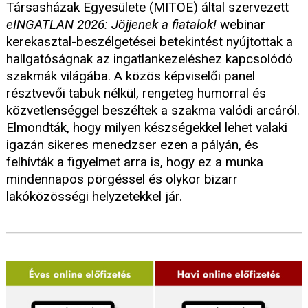
Társasházak Egyesülete (MITOE) által szervezett
eINGATLAN 2026: Jöjjenek a fiatalok!
webinar
kerekasztal-beszélgetései betekintést nyújtottak a
hallgatóságnak az ingatlankezeléshez kapcsolódó
szakmák világába. A közös képviselői panel
résztvevői tabuk nélkül, rengeteg humorral és
közvetlenséggel beszéltek a szakma valódi arcáról.
Elmondták, hogy milyen készségekkel lehet valaki
igazán sikeres menedzser ezen a pályán, és
felhívták a figyelmet arra is, hogy ez a munka
mindennapos pörgéssel és olykor bizarr
lakóközösségi helyzetekkel jár.