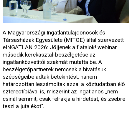
A Magyarországi Ingatlantulajdonosok és
Társasházak Egyesülete (MITOE) által szervezett
eINGATLAN 2026: Jöjjenek a fiatalok! webinar
második kerekasztal-beszélgetése az
ingatlanközvetítői szakmát mutatta be. A
beszélgetőpartnerek nemcsak a hivatásuk
szépségeibe adtak betekintést, hanem
határozottan leszámoltak azzal a köztudatban élő
sztereotípiával is, miszerint az ingatlanos „nem
csinál semmit, csak felrakja a hirdetést, és zsebre
teszi a jutalékot".