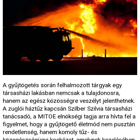
A gyűjtögetés során felhalmozott tárgyak egy
társasházi lakásban nemcsak a tulajdonosra,
hanem az egész közösségre veszélyt jelenthetnek.
A zuglói háztűz kapcsán Szilber Szilvia társasházi
tanácsadó, a MITOE elnökségi tagja arra hívta fel a
figyelmet, hogy a gyűjtögető életmód nem pusztán
rendetlenség, hanem komoly tűz- és
közegészségügyi kockázat, amelynek kezelésében