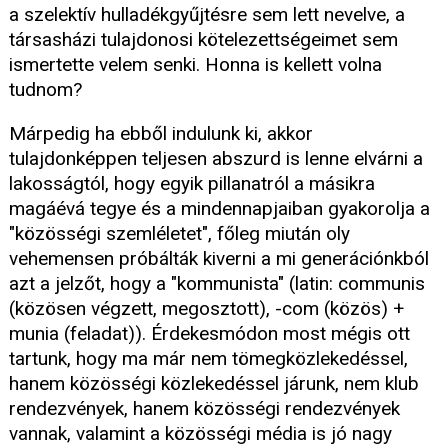
a szelektív hulladékgyűjtésre sem lett nevelve, a
társasházi tulajdonosi kötelezettségeimet sem
ismertette velem senki. Honna is kellett volna
tudnom?
Márpedig ha ebből indulunk ki, akkor
tulajdonképpen teljesen abszurd is lenne elvárni a
lakosságtól, hogy egyik pillanatról a másikra
magáévá tegye és a mindennapjaiban gyakorolja a
"közösségi szemléletet", főleg miután oly
vehemensen próbálták kiverni a mi generációnkból
azt a jelzőt, hogy a "kommunista" (latin: communis
(közösen végzett, megosztott), -com (közös) +
munia (feladat)). Érdekesmódon most mégis ott
tartunk, hogy ma már nem tömegközlekedéssel,
hanem közösségi közlekedéssel járunk, nem klub
rendezvények, hanem közösségi rendezvények
vannak, valamint a közösségi média is jó nagy