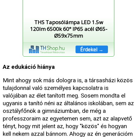
THS Taposólámpa LED 1.5w
120lm 6500k 60° IP65 acél Ø65-
Ø59x75mm
Érdekel →
Az edukáció hiánya
Mint ahogy sok más dologra is, a társasházi közös
tulajdonnal való személyes kapcsolatra is
valójában az élet tanított meg. Sosem mondta el
ugyanis a tanító néni az általános iskolában, sem az
osztályfőnök a gimnáziumban, de még a
professzoraim az egyetemen sem, azt az alapvető
tényt, hogy mit jelent az, hogy "közös" és hogyan
kell nekem azzal bánnom. Ahogy az én generációm