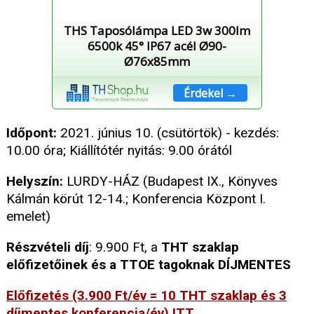
THS Taposólámpa LED 3w 300lm
6500k 45° IP67 acél Ø90-
Ø76x85mm
Érdekel →
Időpont:
2021. június 10. (csütörtök) - kezdés:
10.00 óra; Kiállítótér nyitás: 9.00 órától
Helyszín:
LURDY-HÁZ (Budapest IX., Könyves
Kálmán körút 12-14.; Konferencia Központ I.
emelet)
Részvételi díj
: 9.900 Ft, a
THT szaklap
előfizetőinek és a TTOE tagoknak DÍJMENTES
Előfizetés (3.900 Ft/év = 10 THT szaklap és 3
díjmentes konferencia/év)
ITT