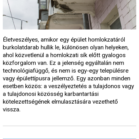
Életveszélyes, amikor egy épület homlokzatáról
burkolatdarab hullik le, különösen olyan helyeken,
ahol közvetlenül a homlokzati sík előtt gyalogos
közforgalom van. Ez a jelenség egyáltalán nem
technológiafüggő, és nem is egy-egy településre
vagy épülettípusra jellemző. Egy azonban minden
esetben közös: a veszélyeztetés a tulajdonos vagy
a tulajdonosi közösség karbantartási
kötelezettségének elmulasztására vezethető
vissza.