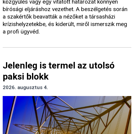
közgyűlés vagy egy vitatott határozat könnyen
bírósági eljáráshoz vezethet. A beszélgetés során
a szakértők beavatták a nézőket a társasházi
krízishelyzetekbe, és kiderült, miről ismerszik meg
a profi ügyvéd.
Jelenleg is termel az utolsó
paksi blokk
2026. augusztus 4.