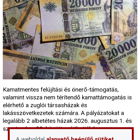
Kamatmentes felújítási és önerő-támogatás,
valamint vissza nem térítendő kamattámogatás is
elérhető a zuglói társasházak és
lakásszövetkezetek számára. A pályázatokat a
legalább 2 albetétes házak 2026. augusztus 1. és
szeptember 30. között nyújthatják be.
A weboldal
alapvető beépülő sütiket