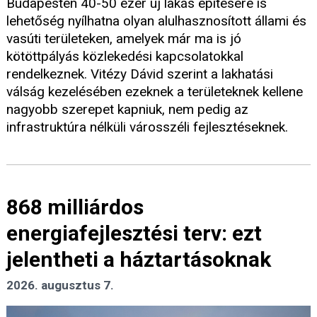
Budapesten 40-50 ezer új lakás építésére is
lehetőség nyílhatna olyan alulhasznosított állami és
vasúti területeken, amelyek már ma is jó
kötöttpályás közlekedési kapcsolatokkal
rendelkeznek. Vitézy Dávid szerint a lakhatási
válság kezelésében ezeknek a területeknek kellene
nagyobb szerepet kapniuk, nem pedig az
infrastruktúra nélküli városszéli fejlesztéseknek.
868 milliárdos
energiafejlesztési terv: ezt
jelentheti a háztartásoknak
2026. augusztus 7.