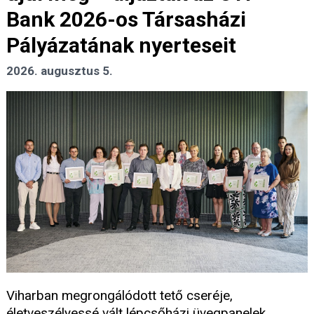
Bank 2026-os Társasházi
Pályázatának nyerteseit
2026. augusztus 5.
Viharban megrongálódott tető cseréje,
életveszélyessé vált lépcsőházi üvegpanelek