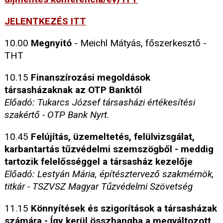
J
ELENTKEZÉS ITT
10.00
Megnyitó
- Meichl Mátyás, főszerkesztő -
THT
10.15
Finanszírozási megoldások
társasházaknak az OTP Banktól
Előadó: Tukarcs József társasházi értékesítési
szakértő - OTP Bank Nyrt.
10.45
Felújítás, üzemeltetés, felülvizsgálat,
karbantartás tűzvédelmi szemszögből - meddig
tartozik felelősséggel a társasház kezelője
Előadó: Lestyán Mária, építésztervező szakmérnök,
titkár - TSZVSZ Magyar Tűzvédelmi Szövetség
11.15
Könnyítések és szigorítások a társasházak
számára - Így kerül összhangba a megváltozott