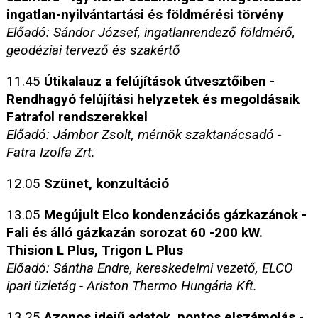
ingatlan-nyilvántartási és földmérési törvény
Előadó: Sándor József, ingatlanrendező földmérő,
geodéziai tervező és szakértő
11.45
Útikalauz a felújítások útvesztőiben -
Rendhagyó felújítási helyzetek és megoldásaik
Fatrafol rendszerekkel
Előadó: Jámbor Zsolt, mérnök szaktanácsadó -
Fatra Izolfa Zrt.
12.05
Szünet, konzultáció
13.05
Megújult Elco kondenzációs gázkazánok -
Fali és álló gázkazán sorozat 60 -200 kW.
Thision L Plus, Trigon L Plus
Előadó: Sántha Endre, kereskedelmi vezető, ELCO
ipari üzletág - Ariston Thermo Hungária Kft.
13.25
Azonos idejű adatok, pontos elszámolás -