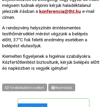
mégsem tudnak eljönni kérjük haladéktalanul
jelezzék írásban a
konferencia@tht.hu
e-mail
címen.
A rendezvény helyszínén érintésmentes
testhőmérséklet mérést végzünk a belépés
előtt, 37°C fok feletti eredmény esetében a
belépést elutasítjuk.
Kiemelten figyeljenek a higiéniai szabályokra.
Kézfertőtlenítést biztosítunk, kérjük belépés előtt
és napközben is vegyék igénybe!
Továbbküldöm a cikket
Nyomtatás