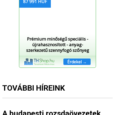
87 991 HUF
Prémium minőségű speciális -
újrahasznosított - anyag-
szerkezetű szennyfogó szőnyeg
Érdekel →
TOVÁBBI HÍREINK
A budapesti rozsdaövezetek