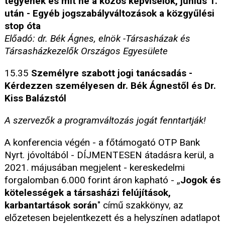
tegyenek és mit ne a közös képviselők, június 1.
után - Egyéb jogszabályváltozások a közgyűlési
stop óta
Előadó: dr. Bék Ágnes, elnök -Társasházak és
Társasházkezelők Országos Egyesülete
15.35
Személyre szabott jogi tanácsadás -
Kérdezzen személyesen dr. Bék Ágnestől és Dr.
Kiss Balázstól
A szervezők a programváltozás jogát fenntartják!
A konferencia végén - a főtámogató OTP Bank
Nyrt. jóvoltából - DÍJMENTESEN átadásra kerül, a
2021. májusában megjelent - kereskedelmi
forgalomban 6.000 forint áron kapható - „
Jogok és
kötelességek a társasházi felújítások,
karbantartások során
" című szakkönyv, az
előzetesen bejelentkezett és a helyszínen adatlapot