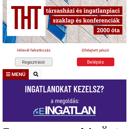
Hírlevél feliratkozás
Elfelejtett jelszó
Belépés
Regisztráció
MENÜ