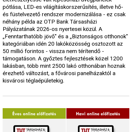
pótlása, LED-es világításkorszerűsítés, illetve hő-
és füstelvezető rendszer modernizálása - ez csak
néhány példa az OTP Bank Társasházi
Pályázatának 2026-os nyertesei közül. A
„Fenntarthatóbb jövő" és a „Biztonságos otthonok"
kategóriában idén 20 lakóközösség osztozott az
50 millió forintos - vissza nem térítendő -
támogatáson. A győztes fejlesztések közel 1200
lakásban, több mint 2500 lakó otthonában hoznak
érezhető változást, a fővárosi panelházaktól a
kisvárosi téglaépületekig.