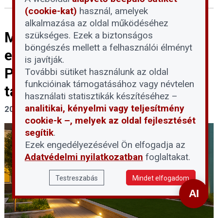
(cookie-kat)
használ, amelyek
alkalmazása az oldal működéséhez
Mit tehet a közös képviselő az
szükséges. Ezek a biztonságos
böngészés mellett a felhasználói élményt
energiaválság enyhítésére? –
is javítják.
Praktikus, azonnali lépések a
További sütiket használunk az oldal
funkcióinak támogatásához vagy névtelen
társasházban
használati statisztikák készítéséhez –
analitikai, kényelmi vagy teljesítmény
2026. augusztus 3.
cookie-k –, melyek az oldal fejlesztését
segítik
.
Ezek engedélyezésével Ön elfogadja az
Adatvédelmi nyilatkozatban
foglaltakat.
Testreszabás
Mindet elfogadom