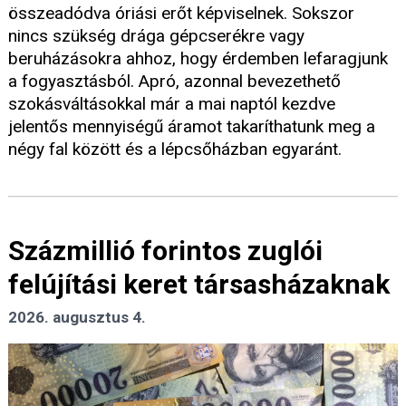
összeadódva óriási erőt képviselnek. Sokszor
nincs szükség drága gépcserékre vagy
beruházásokra ahhoz, hogy érdemben lefaragjunk
a fogyasztásból. Apró, azonnal bevezethető
szokásváltásokkal már a mai naptól kezdve
jelentős mennyiségű áramot takaríthatunk meg a
négy fal között és a lépcsőházban egyaránt.
Százmillió forintos zuglói
felújítási keret társasházaknak
2026. augusztus 4.