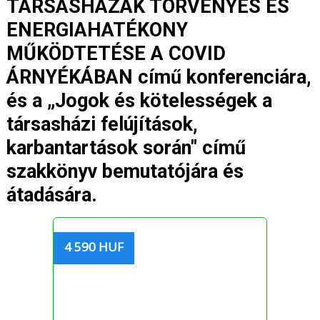
TÁRSASHÁZAK TÖRVÉNYES ÉS
ENERGIAHATÉKONY
MŰKÖDTETÉSE A COVID
ÁRNYÉKÁBAN című konferenciára,
és a „Jogok és kötelességek a
társasházi felújítások,
karbantartások során" című
szakkönyv bemutatójára és
átadására.
4 590 HUF