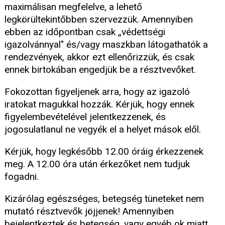
maximálisan megfelelve, a lehető
legkörültekintőbben szervezzük. Amennyiben
ebben az időpontban csak „védettségi
igazolvánnyal" és/vagy maszkban látogathatók a
rendezvények, akkor ezt ellenőrizzük, és csak
ennek birtokában engedjük be a résztvevőket.
Fokozottan figyeljenek arra, hogy az igazoló
iratokat magukkal hozzák. Kérjük, hogy ennek
figyelembevételével jelentkezzenek, és
jogosulatlanul ne vegyék el a helyet mások elől.
Kérjük, hogy legkésőbb 12.00 óráig érkezzenek
meg. A 12.00 óra után érkezőket nem tudjuk
fogadni.
Kizárólag egészséges, betegség tüneteket nem
mutató résztvevők jöjjenek! Amennyiben
bejelentkeztek és betegség, vagy egyéb ok miatt