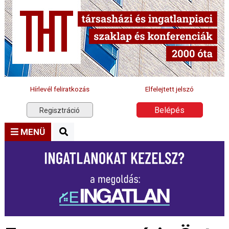
Hírlevél feliratkozás
Elfelejtett jelszó
Belépés
Regisztráció
MENÜ