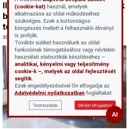
III. fokú vízkorlátozást vezettek
(cookie-kat)
használ, amelyek
alkalmazása az oldal működéséhez
be a DMRV területének 14
szükséges. Ezek a biztonságos
településén
böngészés mellett a felhasználói élményt
is javítják.
2026. július 31.
További sütiket használunk az oldal
funkcióinak támogatásához vagy névtelen
használati statisztikák készítéséhez –
analitikai, kényelmi vagy teljesítmény
cookie-k –, melyek az oldal fejlesztését
segítik
.
Ezek engedélyezésével Ön elfogadja az
Adatvédelmi nyilatkozatban
foglaltakat.
Testreszabás
Mindet elfogadom