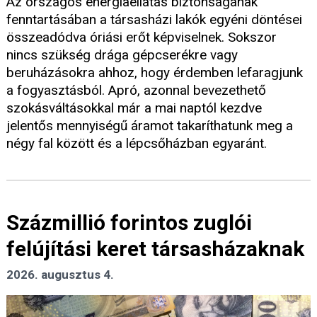
Az országos energiaellátás biztonságának
fenntartásában a társasházi lakók egyéni döntései
összeadódva óriási erőt képviselnek. Sokszor
nincs szükség drága gépcserékre vagy
beruházásokra ahhoz, hogy érdemben lefaragjunk
a fogyasztásból. Apró, azonnal bevezethető
szokásváltásokkal már a mai naptól kezdve
jelentős mennyiségű áramot takaríthatunk meg a
négy fal között és a lépcsőházban egyaránt.
Százmillió forintos zuglói
felújítási keret társasházaknak
2026. augusztus 4.