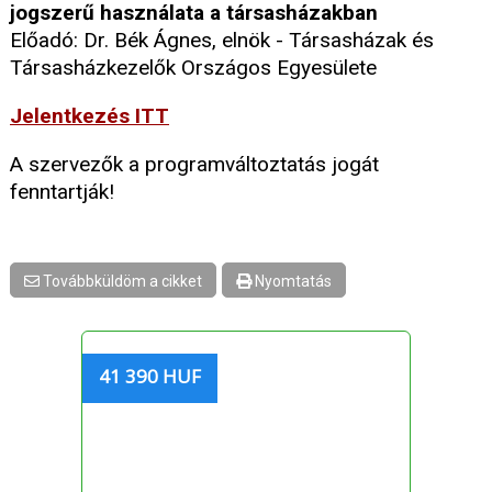
jogszerű használata a társasházakban
Előadó: Dr. Bék Ágnes, elnök - Társasházak és
Társasházkezelők Országos Egyesülete
Jelentkezés ITT
A szervezők a programváltoztatás jogát
fenntartják!
Továbbküldöm a cikket
Nyomtatás
41 390 HUF