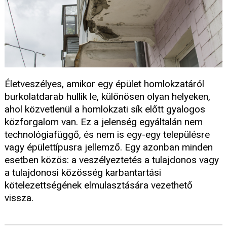
Életveszélyes, amikor egy épület homlokzatáról
burkolatdarab hullik le, különösen olyan helyeken,
ahol közvetlenül a homlokzati sík előtt gyalogos
közforgalom van. Ez a jelenség egyáltalán nem
technológiafüggő, és nem is egy-egy településre
vagy épülettípusra jellemző. Egy azonban minden
esetben közös: a veszélyeztetés a tulajdonos vagy
a tulajdonosi közösség karbantartási
kötelezettségének elmulasztására vezethető
vissza.