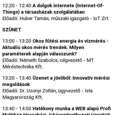
12:20 - 12:40
A dolgok internete (Internet-Of-
Things) a társasházak szolgálatában
Előadó: Huber Tamás, műszaki igazgató - IoT Zrt.
SZÜNET
13:00 - 13:20
Okos fűtési energia és vízmérés -
Aktuális okos mérés trendek. Milyen
paraméterek alapján válasszunk?
Előadó: Németh Szabolcs, cégvezető - MT
Méréstechnika Kft.
13:20 - 13:40
Üzenet a jövőből: Innovatív mérési
megoldások
Előadó: Dr. Uzonyi Zoltán, ügyvezető - Ista
Magyarország Kft.
13:40 - 14:00
Hatékony munka a WEB alapú Profi
Multiház társasházi, lakásszövetkezeti ügyviteli