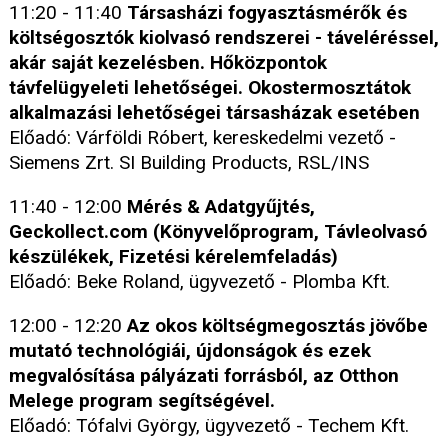
11:20 - 11:40
Társasházi fogyasztásmérők és
költségosztók kiolvasó rendszerei - táveléréssel,
akár saját kezelésben. Hőközpontok
távfelügyeleti lehetőségei. Okostermosztátok
alkalmazási lehetőségei társasházak esetében
Előadó: Várföldi Róbert, kereskedelmi vezető -
Siemens Zrt. SI Building Products, RSL/INS
11:40 - 12:00
Mérés & Adatgyűjtés,
Geckollect.com (Könyvelőprogram, Távleolvasó
készülékek, Fizetési kérelemfeladás)
Előadó: Beke Roland, ügyvezető - Plomba Kft.
12:00 - 12:20
Az okos költségmegosztás jövőbe
mutató technológiái, újdonságok és ezek
megvalósítása pályázati forrásból, az Otthon
Melege program segítségével.
Előadó: Tófalvi György, ügyvezető - Techem Kft.