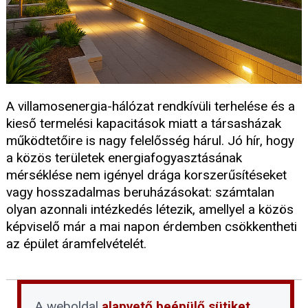
A villamosenergia-hálózat rendkívüli terhelése és a
kieső termelési kapacitások miatt a társasházak
működtetőire is nagy felelősség hárul. Jó hír, hogy
a közös területek energiafogyasztásának
mérséklése nem igényel drága korszerűsítéseket
vagy hosszadalmas beruházásokat: számtalan
olyan azonnali intézkedés létezik, amellyel a közös
képviselő már a mai napon érdemben csökkentheti
az épület áramfelvételét.
A weboldal
alapvető beépülő sütiket