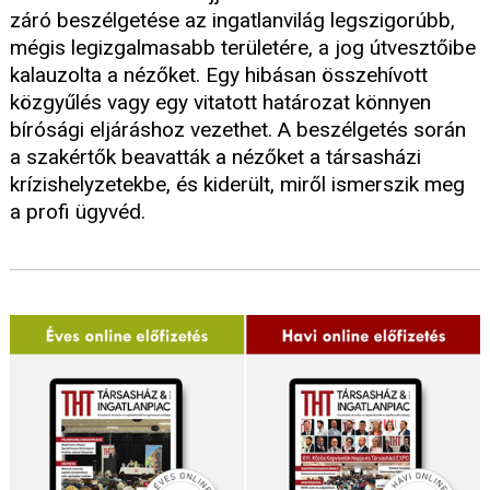
záró beszélgetése az ingatlanvilág legszigorúbb,
mégis legizgalmasabb területére, a jog útvesztőibe
kalauzolta a nézőket. Egy hibásan összehívott
közgyűlés vagy egy vitatott határozat könnyen
bírósági eljáráshoz vezethet. A beszélgetés során
a szakértők beavatták a nézőket a társasházi
krízishelyzetekbe, és kiderült, miről ismerszik meg
a profi ügyvéd.