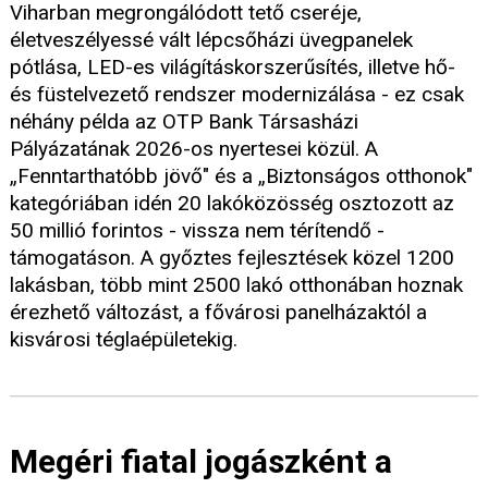
Viharban megrongálódott tető cseréje,
életveszélyessé vált lépcsőházi üvegpanelek
pótlása, LED-es világításkorszerűsítés, illetve hő-
és füstelvezető rendszer modernizálása - ez csak
néhány példa az OTP Bank Társasházi
Pályázatának 2026-os nyertesei közül. A
„Fenntarthatóbb jövő" és a „Biztonságos otthonok"
kategóriában idén 20 lakóközösség osztozott az
50 millió forintos - vissza nem térítendő -
támogatáson. A győztes fejlesztések közel 1200
lakásban, több mint 2500 lakó otthonában hoznak
érezhető változást, a fővárosi panelházaktól a
kisvárosi téglaépületekig.
Megéri fiatal jogászként a