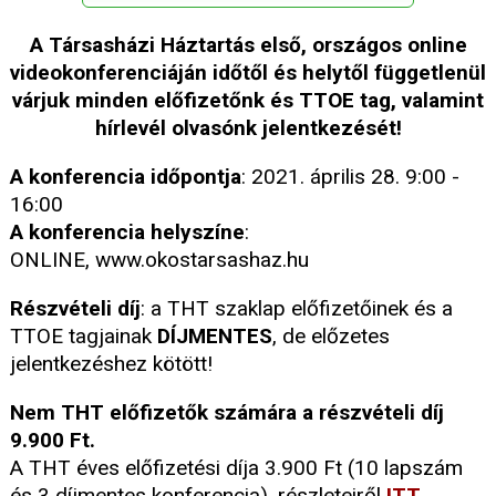
A Társasházi Háztartás első, országos online
videokonferenciáján időtől és helytől függetlenül
várjuk minden előfizetőnk és TTOE tag, valamint
hírlevél olvasónk jelentkezését!
A konferencia időpontja
: 2021. április 28. 9:00 -
16:00
A konferencia helyszíne
:
ONLINE, www.okostarsashaz.hu
Részvételi díj
: a THT szaklap előfizetőinek és a
TTOE tagjainak
DÍJMENTES
, de előzetes
jelentkezéshez kötött!
Nem THT előfizetők számára a részvételi díj
9.900 Ft.
A THT éves előfizetési díja 3.900 Ft (10 lapszám
és 3 díjmentes konferencia), részleteiről
ITT