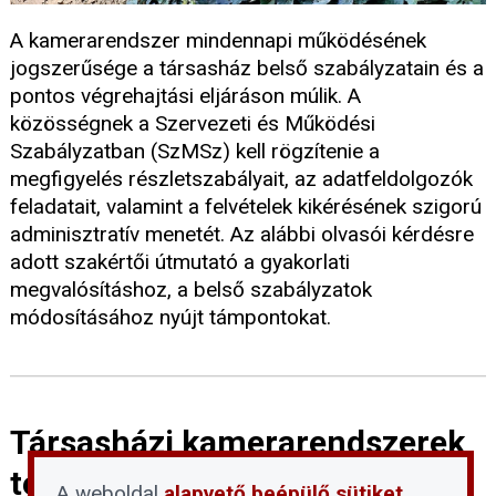
A kamerarendszer mindennapi működésének
jogszerűsége a társasház belső szabályzatain és a
pontos végrehajtási eljáráson múlik. A
közösségnek a Szervezeti és Működési
Szabályzatban (SzMSz) kell rögzítenie a
megfigyelés részletszabályait, az adatfeldolgozók
feladatait, valamint a felvételek kikérésének szigorú
adminisztratív menetét. Az alábbi olvasói kérdésre
adott szakértői útmutató a gyakorlati
megvalósításhoz, a belső szabályzatok
módosításához nyújt támpontokat.
Társasházi kamerarendszerek
telepítésének és
A weboldal
alapvető beépülő sütiket