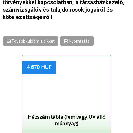
törvényekkel kapcsolatban, a társasházkezelő,
számvizsgálók és tulajdonosok jogairól és
kötelezettségeiről!
Továbbküldöm a cikket
Nyomtatás
4 670 HUF
Házszám tábla (fém vagy UV álló
műanyag)