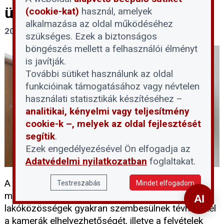
üzemeltetésének feltételei
(cookie-kat)
használ, amelyek
alkalmazása az oldal működéséhez
2026. május 18.
szükséges. Ezek a biztonságos
böngészés mellett a felhasználói élményt
is javítják.
További sütiket használunk az oldal
funkcióinak támogatásához vagy névtelen
használati statisztikák készítéséhez –
analitikai, kényelmi vagy teljesítmény
cookie-k –, melyek az oldal fejlesztését
segítik
.
Ezek engedélyezésével Ön elfogadja az
Adatvédelmi nyilatkozatban
foglaltakat.
A társasházi kamerarendszerek kiépítése és
Testreszabás
Mindet elfogadom
működtetése szigorú szabályozáshoz kötött. A
lakóközösségek gyakran szembesülnek tévhitekkel
a kamerák elhelyezhetőségét, illetve a felvételek