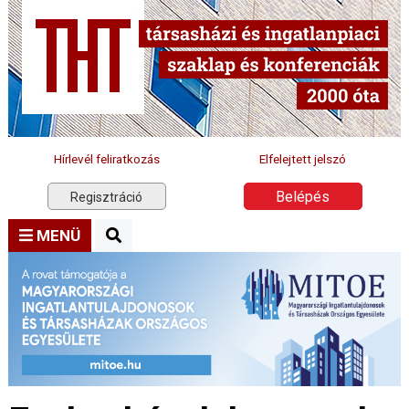
Hírlevél feliratkozás
Elfelejtett jelszó
Belépés
Regisztráció
MENÜ