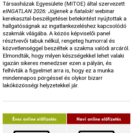
Társasházak Egyesülete (MITOE) által szervezett
eINGATLAN 2026: Jöjjenek a fiatalok!
webinar
kerekasztal-beszélgetései betekintést nyújtottak a
hallgatóságnak az ingatlankezeléshez kapcsolódó
szakmák világába. A közös képviselői panel
résztvevői tabuk nélkül, rengeteg humorral és
közvetlenséggel beszéltek a szakma valódi arcáról.
Elmondták, hogy milyen készségekkel lehet valaki
igazán sikeres menedzser ezen a pályán, és
felhívták a figyelmet arra is, hogy ez a munka
mindennapos pörgéssel és olykor bizarr
lakóközösségi helyzetekkel jár.