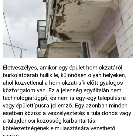
Életveszélyes, amikor egy épület homlokzatáról
burkolatdarab hullik le, különösen olyan helyeken,
ahol közvetlenül a homlokzati sík előtt gyalogos
közforgalom van. Ez a jelenség egyáltalán nem
technológiafüggő, és nem is egy-egy településre
vagy épülettípusra jellemző. Egy azonban minden
esetben közös: a veszélyeztetés a tulajdonos vagy
a tulajdonosi közösség karbantartási
kötelezettségének elmulasztására vezethető
vissza.