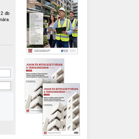
 2 db
mára.