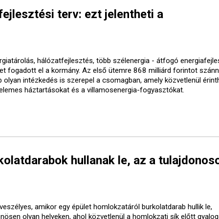
ejlesztési terv: ezt jelentheti a
giatárolás, hálózatfejlesztés, több szélenergia - átfogó energiafejle
vet fogadott el a kormány. Az első ütemre 868 milliárd forintot szánn
b olyan intézkedés is szerepel a csomagban, amely közvetlenül érinth
elemes háztartásokat és a villamosenergia-fogyasztókat.
olatdarabok hullanak le, az a tulajdonos
veszélyes, amikor egy épület homlokzatáról burkolatdarab hullik le,
önösen olyan helyeken, ahol közvetlenül a homlokzati sík előtt gyalo