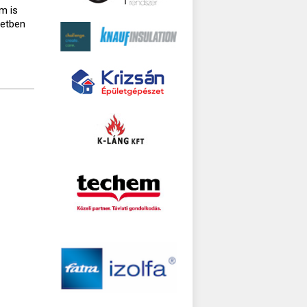
m is
setben