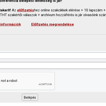
onferencia belépési lehetőség is jár!
akarít!
Az
előfizetés
hez online szakcikkek elérése + 10 lapszám +
 THT szakértői válaszok + archívum hozzáférés is jár olvasóink szá
 információk
Előfizetés megrendelése