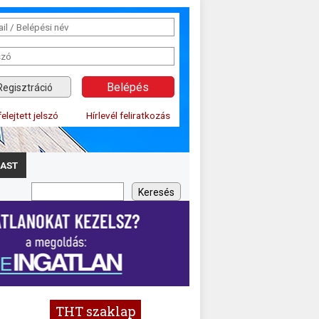
Regisztráció
felejtett jelszó
Hírlevél feliratkozás
AST
THT szaklap