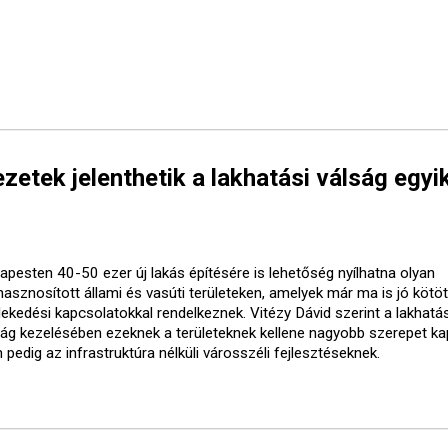
etek jelenthetik a lakhatási válság egyi
apesten 40-50 ezer új lakás építésére is lehetőség nyílhatna olyan
lhasznosított állami és vasúti területeken, amelyek már ma is jó kötö
lekedési kapcsolatokkal rendelkeznek. Vitézy Dávid szerint a lakhatás
ság kezelésében ezeknek a területeknek kellene nagyobb szerepet ka
pedig az infrastruktúra nélküli városszéli fejlesztéseknek.