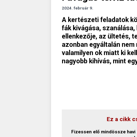
2024. február 9.
A kertészeti feladatok kö
fák kivágása, szanálása,
ellenkezője, az ültetés, t
azonban egyáltalán nem r
valamilyen ok miatt ki kel
nagyobb kihívás, mint eg
Ez a cikk c
Fizessen elő mindössze havi 1