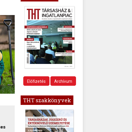
Előfizetés
Archívum
THT szakkönyvek
tes