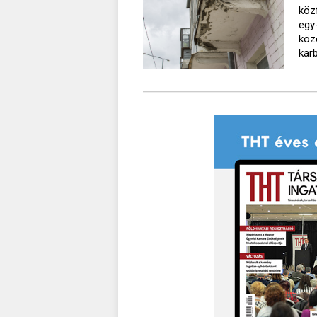
köz
egy
köz
kar