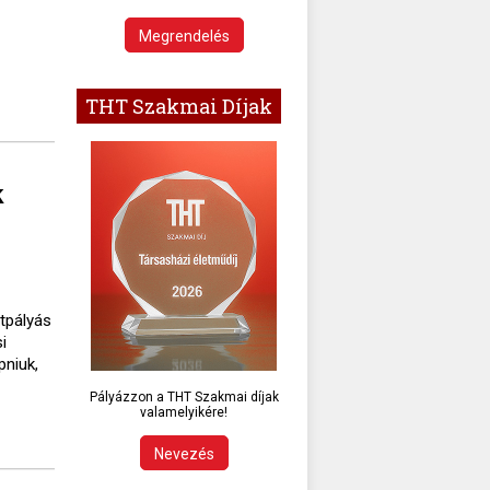
Megrendelés
THT Szakmai Díjak
k
ttpályás
i
pniuk,
Pályázzon a THT Szakmai díjak
valamelyikére!
Nevezés