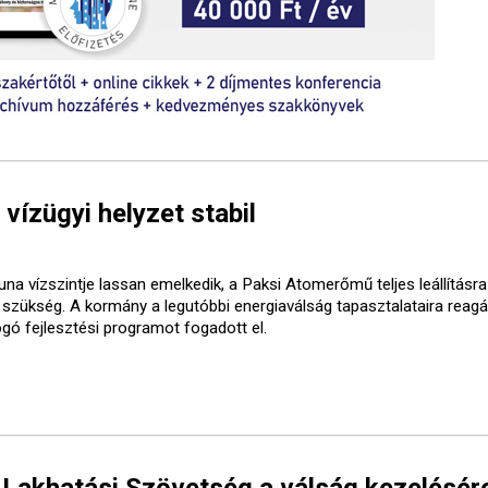
 vízügyi helyzet stabil
una vízszintje lassan emelkedik, a Paksi Atomerőmű teljes leállításr
t szükség. A kormány a legutóbbi energiaválság tapasztalataira reagá
ogó fejlesztési programot fogadott el.
 Lakhatási Szövetség a válság kezelésér