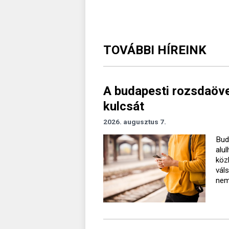
TOVÁBBI HÍREINK
A budapesti rozsdaövez
kulcsát
2026. augusztus 7.
Bud
alu
köz
vál
nem 