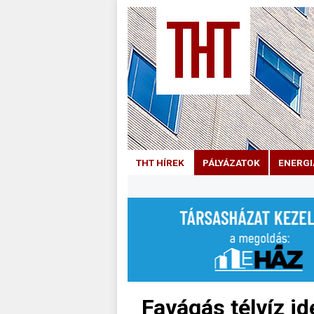
THT HÍREK
PÁLYÁZATOK
ENERGI
Favágás télvíz id