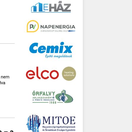
a nem
lva
e – a