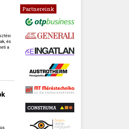
Partnereink
sztési
ak, és
eti a
ok
gos