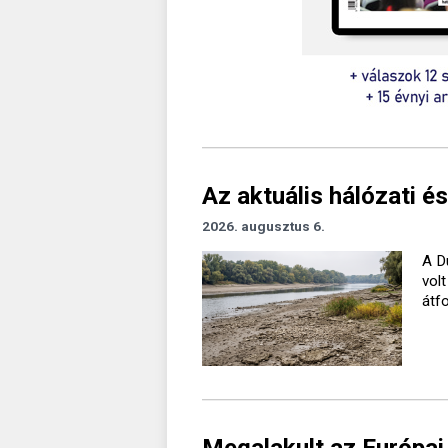
Az aktuális hálózati és
2026. augusztus 6.
A D
vol
átf
Megalakult az Európai