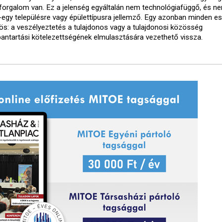
forgalom van. Ez a jelenség egyáltalán nem technológiafüggő, és ne
-egy településre vagy épülettípusra jellemző. Egy azonban minden e
ös: a veszélyeztetés a tulajdonos vagy a tulajdonosi közösség
bantartási kötelezettségének elmulasztására vezethető vissza.