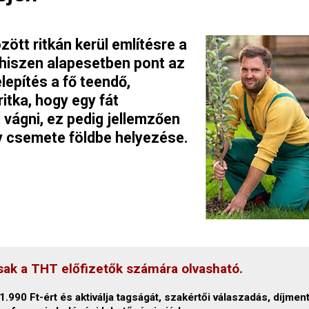
zött ritkán kerül említésre a
 hiszen alapesetben pont az
elepítés a fő teendő,
itka, hogy egy fát
l vágni, ez pedig jellemzően
y csemete földbe helyezése.
sak a THT előfizetők számára olvasható.
.990 Ft-ért és aktiválja tagságát, szakértői válaszadás, díjmen