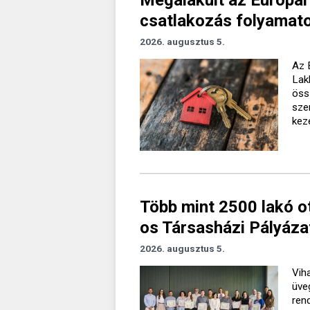
csatlakozás folyamato
2026. augusztus 5.
Az 
Lak
öss
sze
kez
Több mint 2500 lakó o
os Társasházi Pályáza
2026. augusztus 5.
Vih
üve
ren