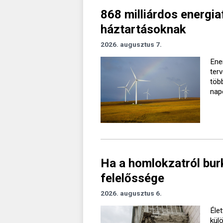
868 milliárdos energiaf
háztartásoknak
2026. augusztus 7.
Ener
ter
töb
nap
Ha a homlokzatról burk
felelőssége
2026. augusztus 6.
Élet
kül