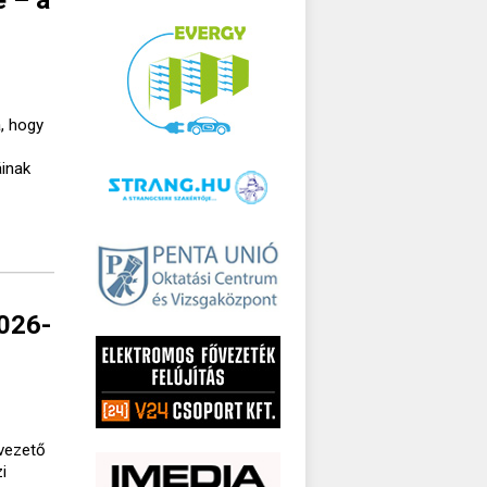
, hogy
áinak
2026-
lvezető
i