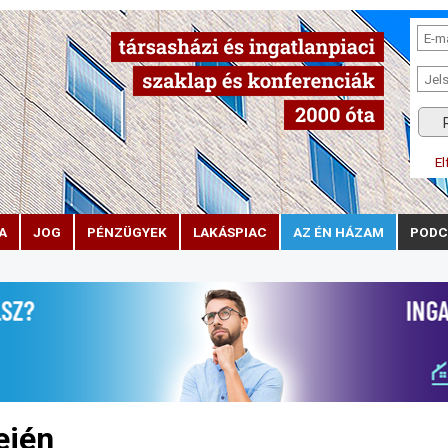
El
A
JOG
PÉNZÜGYEK
LAKÁSPIAC
AZ ÉN HÁZAM
PODC
ején