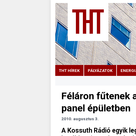
THT HÍREK
PÁLYÁZATOK
ENERGI
Féláron fűtenek a
panel épületben
2010. augusztus 3.
A Kossuth Rádió egyik l