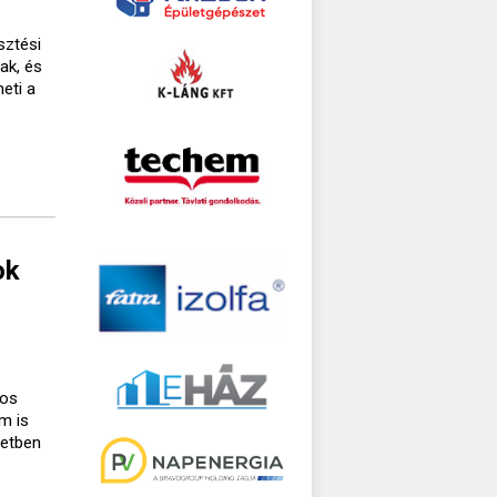
sztési
ak, és
eti a
ok
gos
m is
setben