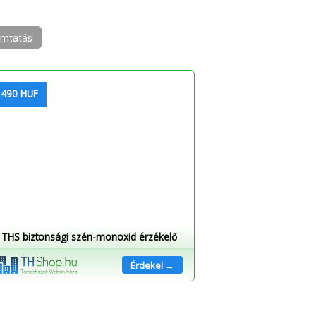
mtatás
 490 HUF
THS biztonsági szén-monoxid érzékelő
Érdekel →