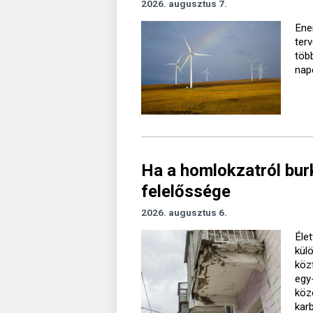
2026. augusztus 7.
Ener
ter
töb
nap
Ha a homlokzatról burk
felelőssége
2026. augusztus 6.
Élet
kül
köz
egy
köz
kar