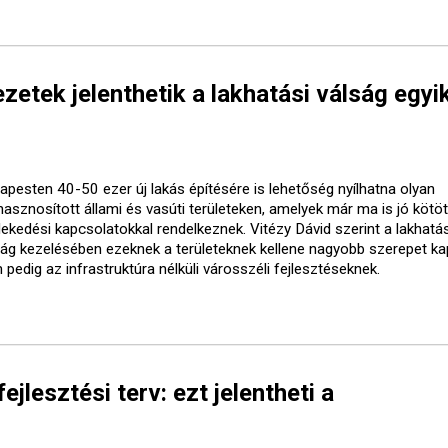
etek jelenthetik a lakhatási válság egyi
apesten 40-50 ezer új lakás építésére is lehetőség nyílhatna olyan
lhasznosított állami és vasúti területeken, amelyek már ma is jó kötö
lekedési kapcsolatokkal rendelkeznek. Vitézy Dávid szerint a lakhatás
ság kezelésében ezeknek a területeknek kellene nagyobb szerepet ka
pedig az infrastruktúra nélküli városszéli fejlesztéseknek.
ejlesztési terv: ezt jelentheti a