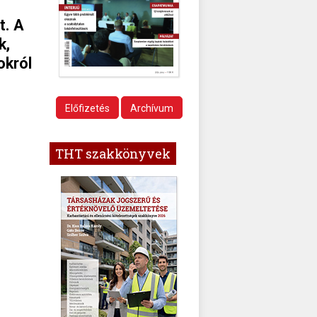
t. A
k,
okról
Előfizetés
Archívum
THT szakkönyvek