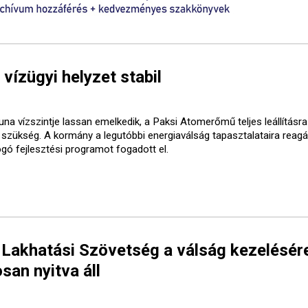
 vízügyi helyzet stabil
una vízszintje lassan emelkedik, a Paksi Atomerőmű teljes leállításr
t szükség. A kormány a legutóbbi energiaválság tapasztalataira reagá
ogó fejlesztési programot fogadott el.
 Lakhatási Szövetség a válság kezelésér
san nyitva áll