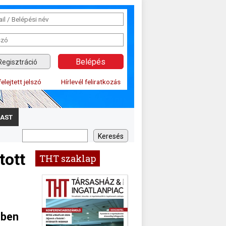
Regisztráció
felejtett jelszó
Hírlevél feliratkozás
AST
tott
THT szaklap
zben