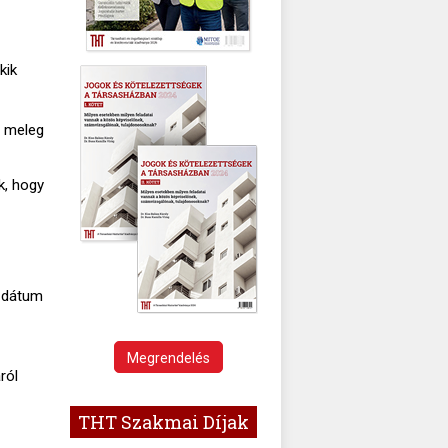
kik
a meleg
k, hogy
a dátum
Megrendelés
ról
THT Szakmai Díjak