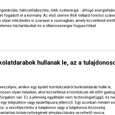
giatárolás, hálózatfejlesztés, több szélenergia - átfogó energiafejle
vet fogadott el a kormány. Az első ütemre 868 milliárd forintot szánn
b olyan intézkedés is szerepel a csomagban, amely közvetlenül érinth
elemes háztartásokat és a villamosenergia-fogyasztókat.
olatdarabok hullanak le, az a tulajdonos
veszélyes, amikor egy épület homlokzatáról burkolatdarab hullik le,
önösen olyan helyeken, ahol közvetlenül a homlokzati sík előtt gyalo
forgalom van. Ez a jelenség egyáltalán nem technológiafüggő, és ne
-egy településre vagy épülettípusra jellemző. Egy azonban minden e
ös: a veszélyeztetés a tulajdonos vagy a tulajdonosi közösség
bantartási kötelezettségének elmulasztására vezethető vissza.