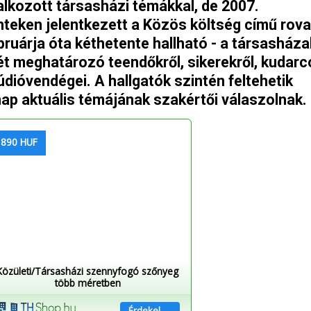
alkozott társasházi témákkal, de 2007.
teken jelentkezett a Közös költség című rova
ruárja óta kéthetente hallható - a társasháza
t meghatározó teendőkről, sikerekről, kudarc
dióvendégei. A hallgatók szintén feltehetik
nap aktuális témájának szakértői válaszolnak.
 890 HUF
Közületi/Társasházi szennyfogó szőnyeg
több méretben
Érdekel →