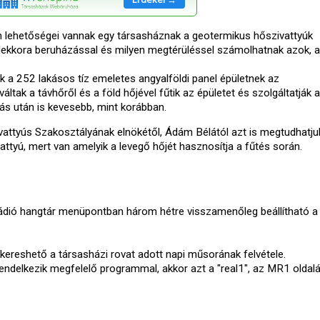
en lehetőségei vannak egy társasháznak a geotermikus hőszivattyúk
Mekkora beruházással és milyen megtérüléssel számolhatnak azok, a
 a 252 lakásos tíz emeletes angyalföldi panel épületnek az
váltak a távhőről és a föld hőjével fűtik az épületet és szolgáltatják 
zás után is kevesebb, mint korábban.
attyús Szakosztályának elnökétől, Ádám Bélától azt is megtudhatju
ttyú, mert van amelyik a levegő hőjét hasznosítja a fűtés során.
ádió hangtár menüpontban három hétre visszamenőleg beállítható 
 kikereshető a társasházi rovat adott napi műsorának felvétele.
ndelkezik megfelelő programmal, akkor azt a "real1", az MR1 oldalá