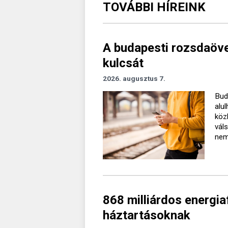
TOVÁBBI HÍREINK
A budapesti rozsdaövez
kulcsát
2026. augusztus 7.
Bud
alu
köz
vál
nem 
868 milliárdos energiaf
háztartásoknak