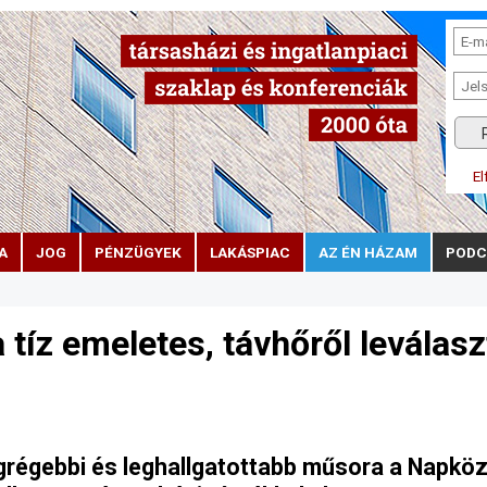
El
A
JOG
PÉNZÜGYEK
LAKÁSPIAC
AZ ÉN HÁZAM
PODC
 tíz emeletes, távhőről leválasz
egrégebbi és leghallgatottabb műsora a Napkö