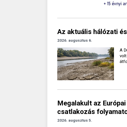
Az aktuális hálózati és
2026. augusztus 6.
A D
vol
átf
Megalakult az Európai
csatlakozás folyamato
2026. augusztus 5.