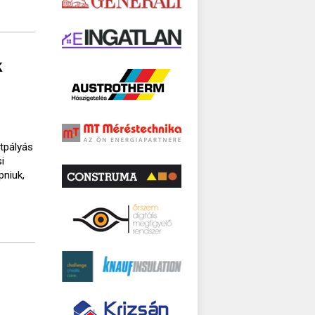
k
ttpályás
i
pniuk,