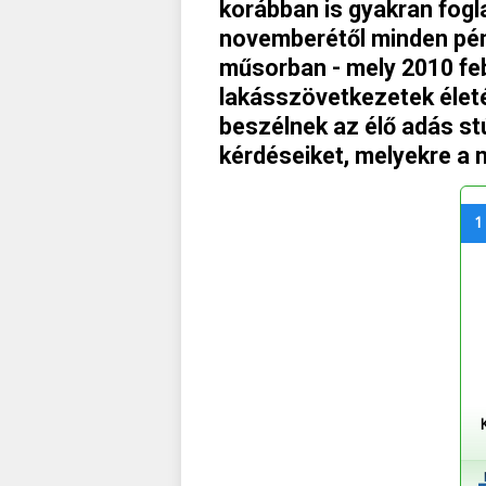
korábban is gyakran fogl
novemberétől minden pén
műsorban - mely 2010 feb
lakásszövetkezetek életé
beszélnek az élő adás stú
kérdéseiket, melyekre a 
1