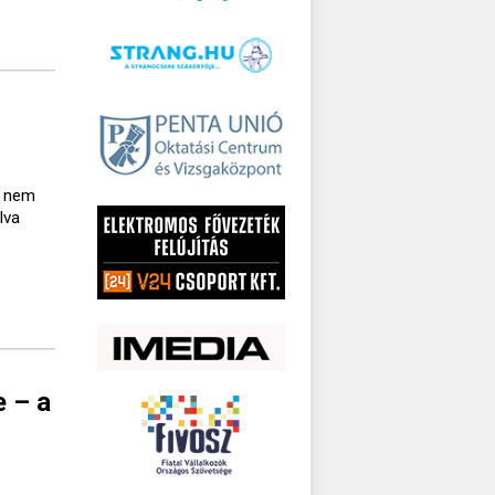
a nem
lva
e – a