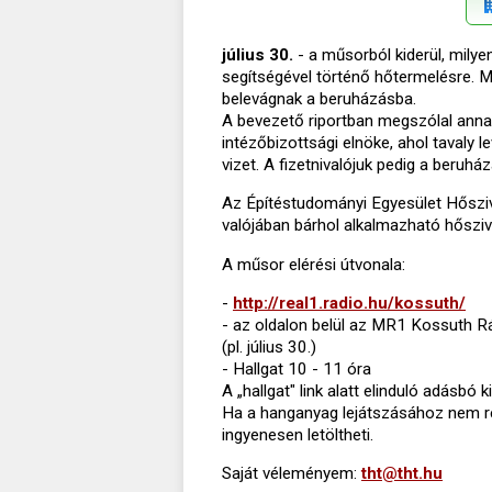
július 30.
- a műsorból kiderül, mily
segítségével történő hőtermelésre. 
belevágnak a beruházásba.
A bevezető riportban megszólal annak
intézőbizottsági elnöke, ahol tavaly le
vizet. A fizetnivalójuk pedig a beruhá
Az Építéstudományi Egyesület Hősziv
valójában bárhol alkalmazható hősziva
A műsor elérési útvonala:
-
http://real1.radio.hu/kossuth/
- az oldalon belül az MR1 Kossuth R
(pl. július 30.)
- Hallgat 10 - 11 óra
A „hallgat" link alatt elinduló adásbó
Ha a hanganyag lejátszásához nem re
ingyenesen letöltheti.
Saját véleményem:
tht@tht.hu