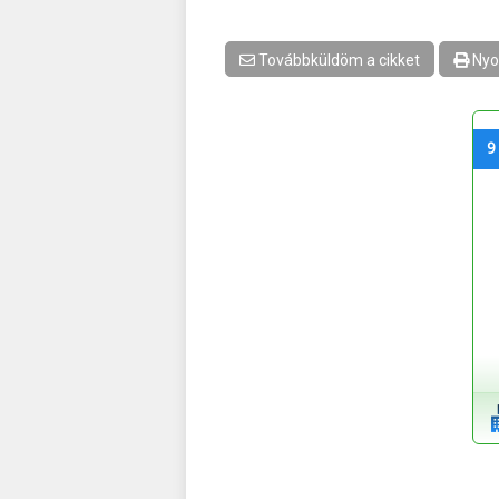
Továbbküldöm a cikket
Nyo
9