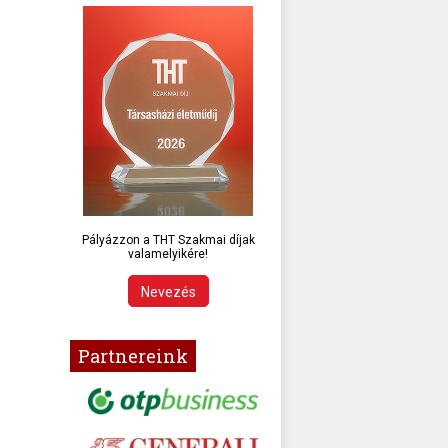
Pályázzon a THT Szakmai díjak
valamelyikére!
Nevezés
Partnereink