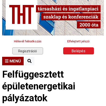
Hírlevél feliratkozás
Elfelejtett jelszó
Belépés
Regisztráció
MENÜ
Felfüggesztett
épületenergetikai
pályázatok