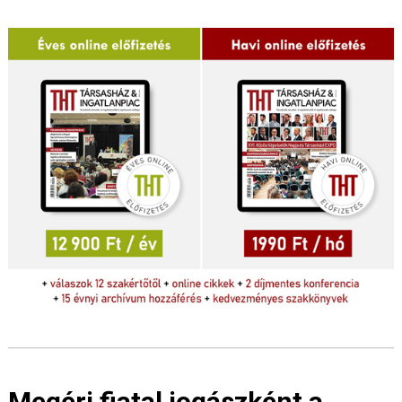
Megéri fiatal jogászként a