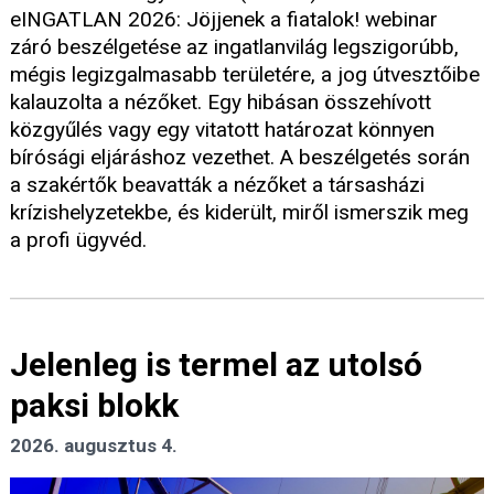
eINGATLAN 2026: Jöjjenek a fiatalok! webinar
záró beszélgetése az ingatlanvilág legszigorúbb,
mégis legizgalmasabb területére, a jog útvesztőibe
kalauzolta a nézőket. Egy hibásan összehívott
közgyűlés vagy egy vitatott határozat könnyen
bírósági eljáráshoz vezethet. A beszélgetés során
a szakértők beavatták a nézőket a társasházi
krízishelyzetekbe, és kiderült, miről ismerszik meg
a profi ügyvéd.
Jelenleg is termel az utolsó
paksi blokk
2026. augusztus 4.