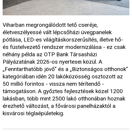
Viharban megrongálódott tető cseréje,
életveszélyessé vált lépcsőházi üvegpanelek
pótlása, LED-es világításkorszerűsítés, illetve hő-
és füstelvezető rendszer modernizálása - ez csak
néhány példa az OTP Bank Társasházi
Pályázatának 2026-os nyertesei közül. A
„Fenntarthatóbb jövő" és a „Biztonságos otthonok"
kategóriában idén 20 lakóközösség osztozott az
50 millió forintos - vissza nem térítendő -
támogatáson. A győztes fejlesztések közel 1200
lakásban, több mint 2500 lakó otthonában hoznak
érezhető változást, a fővárosi panelházaktól a
kisvárosi téglaépületekig.