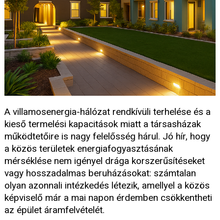
A villamosenergia-hálózat rendkívüli terhelése és a
kieső termelési kapacitások miatt a társasházak
működtetőire is nagy felelősség hárul. Jó hír, hogy
a közös területek energiafogyasztásának
mérséklése nem igényel drága korszerűsítéseket
vagy hosszadalmas beruházásokat: számtalan
olyan azonnali intézkedés létezik, amellyel a közös
képviselő már a mai napon érdemben csökkentheti
az épület áramfelvételét.