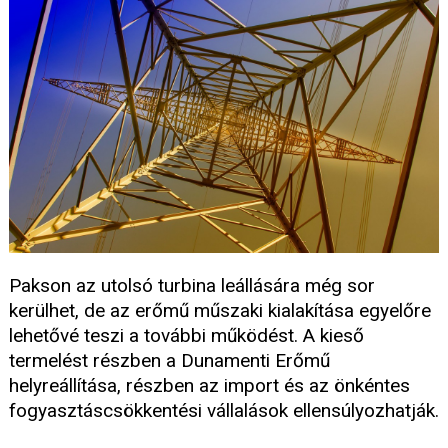
Pakson az utolsó turbina leállására még sor
kerülhet, de az erőmű műszaki kialakítása egyelőre
lehetővé teszi a további működést. A kieső
termelést részben a Dunamenti Erőmű
helyreállítása, részben az import és az önkéntes
fogyasztáscsökkentési vállalások ellensúlyozhatják.