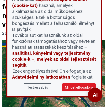
felszínre került
(cookie-kat)
használ, amelyek
alkalmazása az oldal működéséhez
mederszakaszaiba a
szükséges. Ezek a biztonságos
vízbázisvédelmi területeken
böngészés mellett a felhasználói élményt
is javítják.
2026. július 30.
További sütiket használunk az oldal
funkcióinak támogatásához vagy névtelen
használati statisztikák készítéséhez –
analitikai, kényelmi vagy teljesítmény
cookie-k –, melyek az oldal fejlesztését
segítik
.
Ezek engedélyezésével Ön elfogadja az
Adatvédelmi nyilatkozatban
foglaltakat.
Testreszabás
Mindet elfogadom