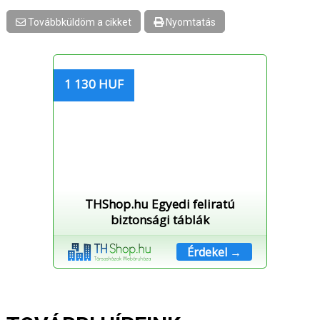
Továbbküldöm a cikket
Nyomtatás
1 130 HUF
THShop.hu Egyedi feliratú
biztonsági táblák
Érdekel →