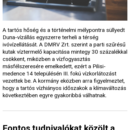
A tartós hőség és a történelmi mélypontra süllyedt
Duna-vízállás egyszerre terheli a térség
ivóvízellátását. A DMRV Zrt. szerint a parti szűrésű
kutak víztermelő kapacitása mintegy 30 százalékkal
csökkent, miközben a vízfogyasztás
másfélszeresére emelkedett, ezért a Pilisi-
medence 14 településén III. fokú vízkorlátozást
vezettek be. A kormány eközben arra figyelmeztet,
hogy a tartós vízhiányos időszakok a klímaváltozás
következtében egyre gyakoribbá válhatnak.
Fontos tudnivalókat közölt a