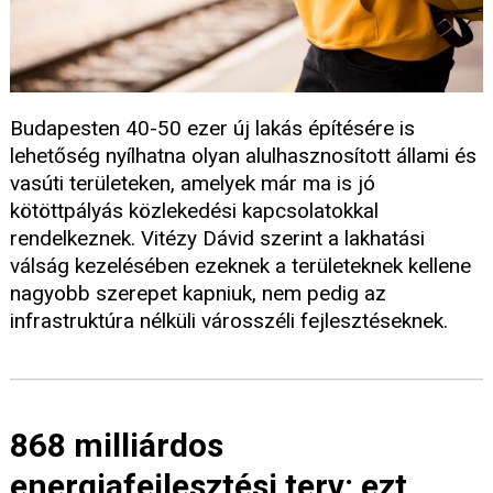
Budapesten 40-50 ezer új lakás építésére is
lehetőség nyílhatna olyan alulhasznosított állami és
vasúti területeken, amelyek már ma is jó
kötöttpályás közlekedési kapcsolatokkal
rendelkeznek. Vitézy Dávid szerint a lakhatási
válság kezelésében ezeknek a területeknek kellene
nagyobb szerepet kapniuk, nem pedig az
infrastruktúra nélküli városszéli fejlesztéseknek.
868 milliárdos
energiafejlesztési terv: ezt