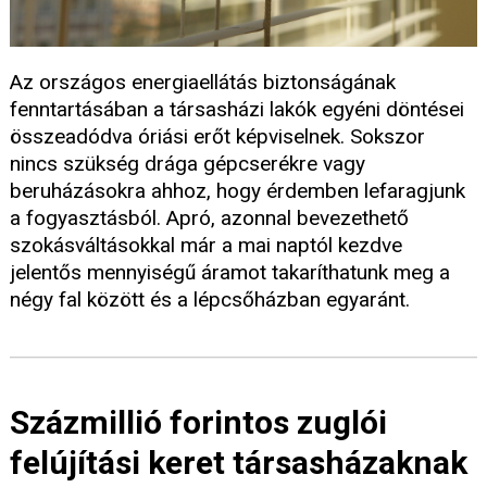
Az országos energiaellátás biztonságának
fenntartásában a társasházi lakók egyéni döntései
összeadódva óriási erőt képviselnek. Sokszor
nincs szükség drága gépcserékre vagy
beruházásokra ahhoz, hogy érdemben lefaragjunk
a fogyasztásból. Apró, azonnal bevezethető
szokásváltásokkal már a mai naptól kezdve
jelentős mennyiségű áramot takaríthatunk meg a
négy fal között és a lépcsőházban egyaránt.
Százmillió forintos zuglói
felújítási keret társasházaknak