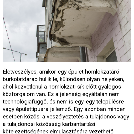
Életveszélyes, amikor egy épület homlokzatáról
burkolatdarab hullik le, különösen olyan helyeken,
ahol közvetlenül a homlokzati sík előtt gyalogos
közforgalom van. Ez a jelenség egyáltalán nem
technológiafüggő, és nem is egy-egy településre
vagy épülettípusra jellemző. Egy azonban minden
esetben közös: a veszélyeztetés a tulajdonos vagy
a tulajdonosi közösség karbantartási
kötelezettségének elmulasztására vezethető