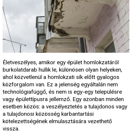
Életveszélyes, amikor egy épület homlokzatáról
burkolatdarab hullik le, különösen olyan helyeken,
ahol közvetlenül a homlokzati sík előtt gyalogos
közforgalom van. Ez a jelenség egyáltalán nem
technológiafüggő, és nem is egy-egy településre
vagy épülettípusra jellemző. Egy azonban minden
esetben közös: a veszélyeztetés a tulajdonos vagy
a tulajdonosi közösség karbantartási
kötelezettségének elmulasztására vezethető
vissza.