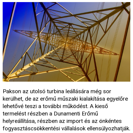
Pakson az utolsó turbina leállására még sor
kerülhet, de az erőmű műszaki kialakítása egyelőre
lehetővé teszi a további működést. A kieső
termelést részben a Dunamenti Erőmű
helyreállítása, részben az import és az önkéntes
fogyasztáscsökkentési vállalások ellensúlyozhatják.