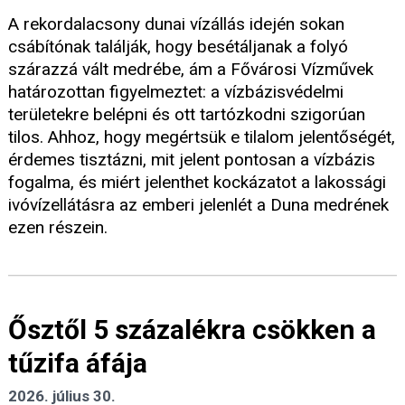
A rekordalacsony dunai vízállás idején sokan
csábítónak találják, hogy besétáljanak a folyó
szárazzá vált medrébe, ám a Fővárosi Vízművek
határozottan figyelmeztet: a vízbázisvédelmi
területekre belépni és ott tartózkodni szigorúan
tilos. Ahhoz, hogy megértsük e tilalom jelentőségét,
érdemes tisztázni, mit jelent pontosan a vízbázis
fogalma, és miért jelenthet kockázatot a lakossági
ivóvízellátásra az emberi jelenlét a Duna medrének
ezen részein.
Ősztől 5 százalékra csökken a
tűzifa áfája
2026. július 30.