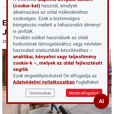
(cookie-kat)
használ, amelyek
alkalmazása az oldal működéséhez
szükséges. Ezek a biztonságos
Ezek az új Airbnb-szabályok
böngészés mellett a felhasználói élményt
Józsefvárosban
is javítják.
További sütiket használunk az oldal
2026. július 29.
funkcióinak támogatásához vagy névtelen
használati statisztikák készítéséhez –
analitikai, kényelmi vagy teljesítmény
cookie-k –, melyek az oldal fejlesztését
segítik
.
Ezek engedélyezésével Ön elfogadja az
Adatvédelmi nyilatkozatban
foglaltakat.
Testreszabás
Mindet elfogadom