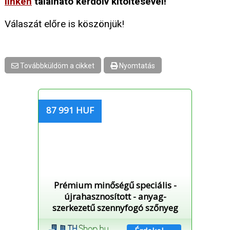
linken
található kérdőív kitöltésével!
Válaszát előre is köszönjük!
Továbbküldöm a cikket
Nyomtatás
87 991 HUF
Prémium minőségű speciális -
újrahasznosított - anyag-
szerkezetű szennyfogó szőnyeg