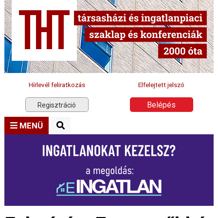
Hírlevél feliratkozás
Elfelejtett jelszó
Belépés
Regisztráció
MENÜ