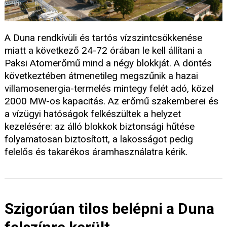
A Duna rendkívüli és tartós vízszintcsökkenése
miatt a következő 24-72 órában le kell állítani a
Paksi Atomerőmű mind a négy blokkját. A döntés
következtében átmenetileg megszűnik a hazai
villamosenergia-termelés mintegy felét adó, közel
2000 MW-os kapacitás. Az erőmű szakemberei és
a vízügyi hatóságok felkészültek a helyzet
kezelésére: az álló blokkok biztonsági hűtése
folyamatosan biztosított, a lakosságot pedig
felelős és takarékos áramhasználatra kérik.
Szigorúan tilos belépni a Duna