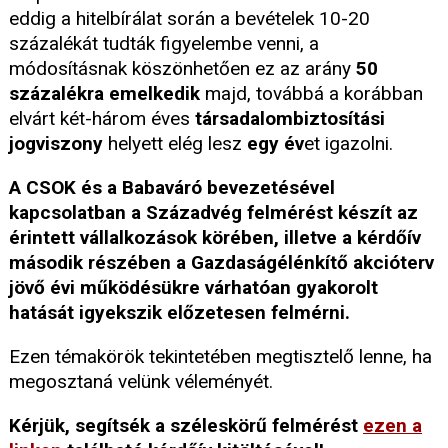
eddig a hitelbírálat során a bevételek 10-20
százalékát tudták figyelembe venni, a
módosításnak köszönhetően ez az arány
50
százalékra emelkedik
majd, továbbá a korábban
elvárt két-három éves
társadalombiztosítási
jogviszony
helyett elég lesz
egy év
et igazolni.
A CSOK és a Babaváró bevezetésével
kapcsolatban a Századvég felmérést készít az
érintett vállalkozások körében, illetve a kérdőív
második részében a Gazdaságélénkítő akcióterv
jövő évi működésükre várhatóan gyakorolt
hatását igyekszik előzetesen felmérni.
Ezen témakörök tekintetében megtisztelő lenne, ha
megosztaná velünk véleményét.
Kérjük, segítsék a széleskörű felmérést
ezen a