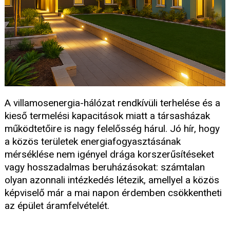
A villamosenergia-hálózat rendkívüli terhelése és a
kieső termelési kapacitások miatt a társasházak
működtetőire is nagy felelősség hárul. Jó hír, hogy
a közös területek energiafogyasztásának
mérséklése nem igényel drága korszerűsítéseket
vagy hosszadalmas beruházásokat: számtalan
olyan azonnali intézkedés létezik, amellyel a közös
képviselő már a mai napon érdemben csökkentheti
az épület áramfelvételét.