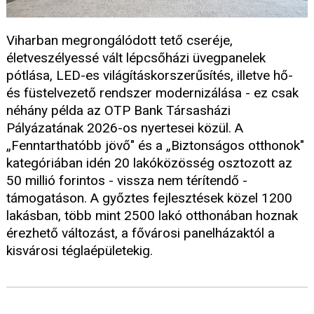
Viharban megrongálódott tető cseréje,
életveszélyessé vált lépcsőházi üvegpanelek
pótlása, LED-es világításkorszerűsítés, illetve hő-
és füstelvezető rendszer modernizálása - ez csak
néhány példa az OTP Bank Társasházi
Pályázatának 2026-os nyertesei közül. A
„Fenntarthatóbb jövő" és a „Biztonságos otthonok"
kategóriában idén 20 lakóközösség osztozott az
50 millió forintos - vissza nem térítendő -
támogatáson. A győztes fejlesztések közel 1200
lakásban, több mint 2500 lakó otthonában hoznak
érezhető változást, a fővárosi panelházaktól a
kisvárosi téglaépületekig.