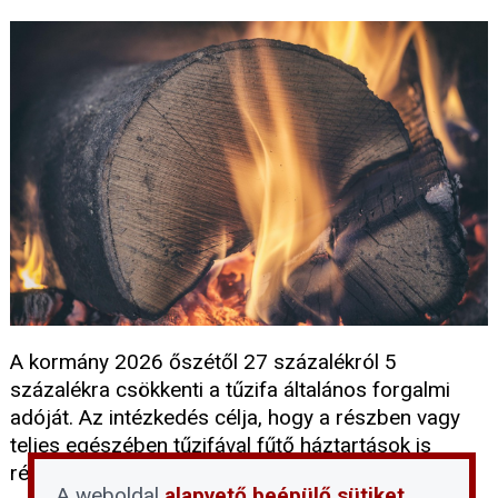
A kormány 2026 őszétől 27 százalékról 5
százalékra csökkenti a tűzifa általános forgalmi
adóját. Az intézkedés célja, hogy a részben vagy
teljes egészében tűzifával fűtő háztartások is
részesüljenek a rezsitámogatási intézkedésekből.
A weboldal
alapvető beépülő sütiket