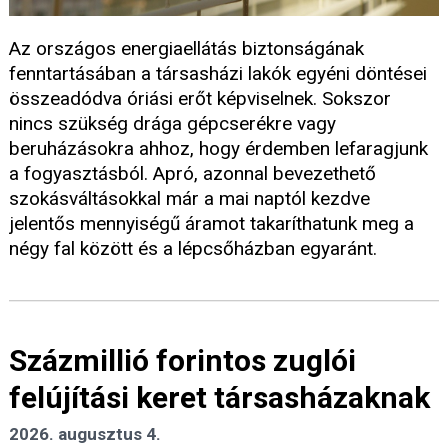
Az országos energiaellátás biztonságának
fenntartásában a társasházi lakók egyéni döntései
összeadódva óriási erőt képviselnek. Sokszor
nincs szükség drága gépcserékre vagy
beruházásokra ahhoz, hogy érdemben lefaragjunk
a fogyasztásból. Apró, azonnal bevezethető
szokásváltásokkal már a mai naptól kezdve
jelentős mennyiségű áramot takaríthatunk meg a
négy fal között és a lépcsőházban egyaránt.
Százmillió forintos zuglói
felújítási keret társasházaknak
2026. augusztus 4.