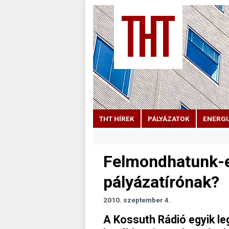
THT HÍREK
PÁLYÁZATOK
ENERGI
Felmondhatunk-e 
pályázatírónak?
2010. szeptember 4.
A Kossuth Rádió egyik l