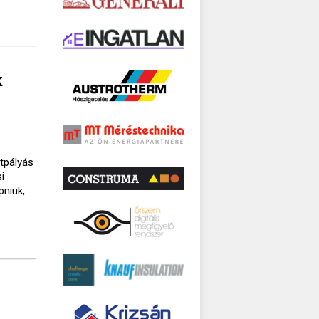
k
ttpályás
i
pniuk,