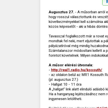
Augusztus 27.
- A műsorban arról e
hogy rosszul választottunk és veszél
következményekkel kell számolnia akk
közös képviselőt - aki a hibás döntéss
Tavasszal foglalkozott már a rovat eg
mondtak fel neki, mert eljutottak a p
pályázatíróval még mindig huzakodna
Számtalanszor módosítani kellett a pál
forintot követelnek. Milyen indokokkal
A műsor elérési útvonala:
-
http://real1.radio.hu/kossuth/
- az oldalon belül az MR1 Kossuth R
(pl. augusztus 27.)
- Hallgat 10 - 11 óra
A „hallgat" link alatt elinduló adásbó
Ha a hanganyag lejátszásához nem re
ingyenesen letöltheti.