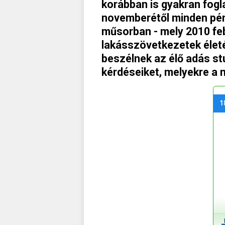
korábban is gyakran fogl
novemberétől minden pén
műsorban - mely 2010 feb
lakásszövetkezetek életé
beszélnek az élő adás stú
kérdéseiket, melyekre a 
1