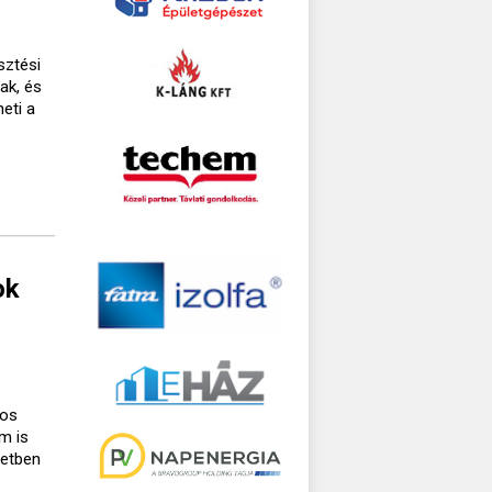
sztési
ak, és
eti a
ok
gos
m is
setben