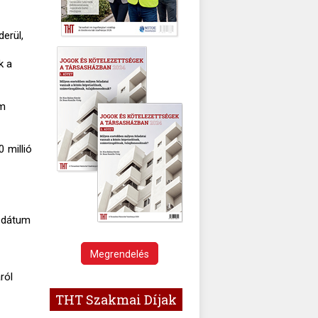
erül,
k a
em
0 millió
a dátum
Megrendelés
ról
THT Szakmai Díjak