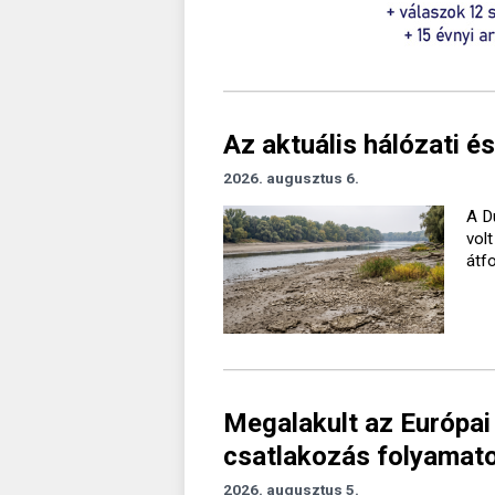
Az aktuális hálózati és
2026. augusztus 6.
A D
vol
átf
Megalakult az Európai
csatlakozás folyamato
2026. augusztus 5.