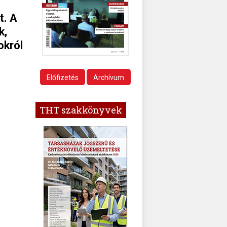
t. A
k,
okról
Előfizetés
Archívum
THT szakkönyvek