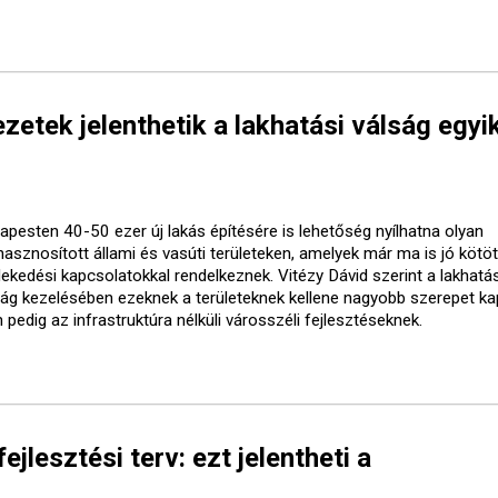
etek jelenthetik a lakhatási válság egyi
apesten 40-50 ezer új lakás építésére is lehetőség nyílhatna olyan
lhasznosított állami és vasúti területeken, amelyek már ma is jó kötö
lekedési kapcsolatokkal rendelkeznek. Vitézy Dávid szerint a lakhatás
ság kezelésében ezeknek a területeknek kellene nagyobb szerepet ka
pedig az infrastruktúra nélküli városszéli fejlesztéseknek.
ejlesztési terv: ezt jelentheti a