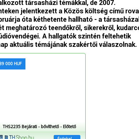
alkozott társasházi témákkal, de 2007.
teken jelentkezett a Közös költség című rova
ruárja óta kéthetente hallható - a társasháza
t meghatározó teendőkről, sikerekről, kudarc
dióvendégei. A hallgatók szintén feltehetik
nap aktuális témájának szakértői válaszolnak.
89 000 HUF
THS2235 Bejárati - bővíthető - Előtető
Érdekel →