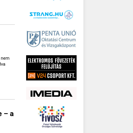
a nem
lva
e – a