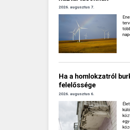
2026. augusztus 7.
Ener
ter
töb
nap
Ha a homlokzatról burk
felelőssége
2026. augusztus 6.
Élet
kül
köz
egy
köz