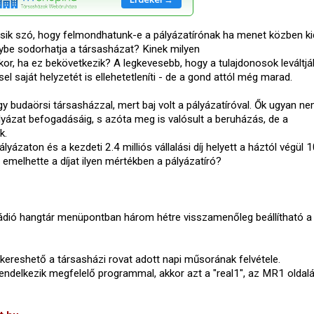
sik szó, hogy felmondhatunk-e a pályázatírónak ha menet közben kid
ybe sodorhatja a társasházat? Kinek milyen
or, ha ez bekövetkezik? A legkevesebb, hogy a tulajdonosok leváltjá
el saját helyzetét is ellehetetleníti - de a gond attól még marad.
y budaörsi társasházzal, mert baj volt a pályázatíróval. Ők ugyan n
ályázat befogadásáig, s azóta meg is valósult a beruházás, de a
k.
yázaton és a kezdeti 2.4 milliós vállalási díj helyett a háztól végül 1
 emelhette a díjat ilyen mértékben a pályázatíró?
ádió hangtár menüpontban három hétre visszamenőleg beállítható 
 kikereshető a társasházi rovat adott napi műsorának felvétele.
ndelkezik megfelelő programmal, akkor azt a "real1", az MR1 oldalá