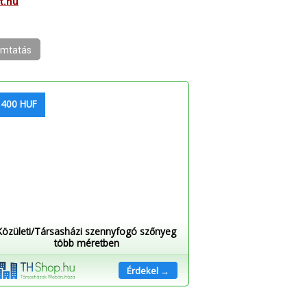
t.hu
mtatás
 400 HUF
Közületi/Társasházi szennyfogó szőnyeg
több méretben
Érdekel →