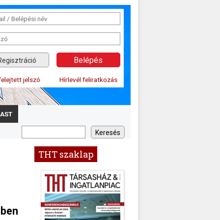
Regisztráció
felejtett jelszó
Hírlevél feliratkozás
AST
THT szaklap
zben