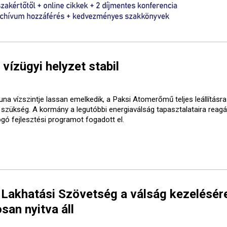
 vízügyi helyzet stabil
una vízszintje lassan emelkedik, a Paksi Atomerőmű teljes leállításr
t szükség. A kormány a legutóbbi energiaválság tapasztalataira reagá
ogó fejlesztési programot fogadott el.
 Lakhatási Szövetség a válság kezelésér
san nyitva áll