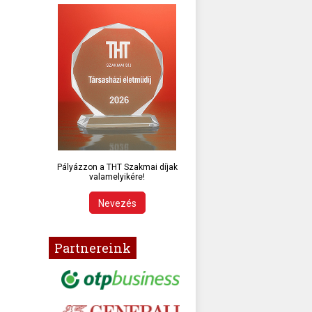
Pályázzon a THT Szakmai díjak
valamelyikére!
Nevezés
Partnereink