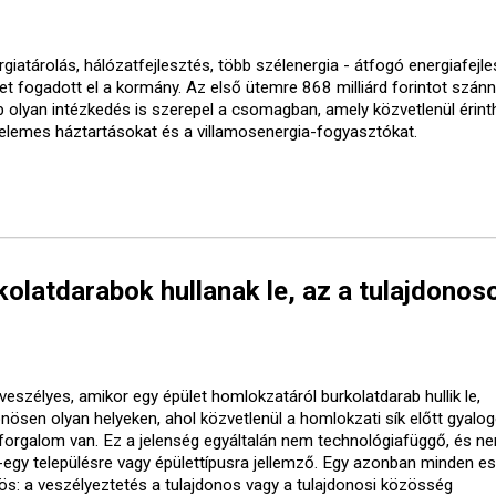
giatárolás, hálózatfejlesztés, több szélenergia - átfogó energiafejle
vet fogadott el a kormány. Az első ütemre 868 milliárd forintot szánn
b olyan intézkedés is szerepel a csomagban, amely közvetlenül érinth
elemes háztartásokat és a villamosenergia-fogyasztókat.
olatdarabok hullanak le, az a tulajdonos
veszélyes, amikor egy épület homlokzatáról burkolatdarab hullik le,
önösen olyan helyeken, ahol közvetlenül a homlokzati sík előtt gyalo
forgalom van. Ez a jelenség egyáltalán nem technológiafüggő, és ne
-egy településre vagy épülettípusra jellemző. Egy azonban minden e
ös: a veszélyeztetés a tulajdonos vagy a tulajdonosi közösség