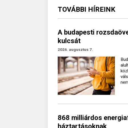
TOVÁBBI HÍREINK
A budapesti rozsdaövez
kulcsát
2026. augusztus 7.
Bud
alu
köz
vál
nem 
868 milliárdos energiaf
háztartásoknak