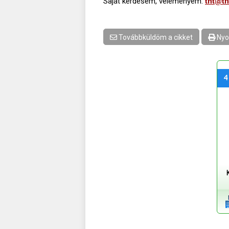
Saját kérdésem, véleményem:
tht@th
Továbbküldöm a cikket
Nyo
4