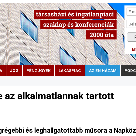
El
A
JOG
PÉNZÜGYEK
LAKÁSPIAC
AZ ÉN HÁZAM
PODC
az alkalmatlannak tartott
egrégebbi és leghallgatottabb műsora a Napkö