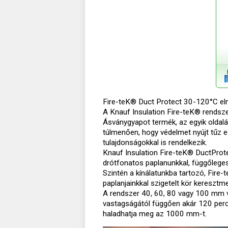
Fire-teK® Duct Protect 30-120°C el
A Knauf Insulation Fire-teK® rendsz
Ásványgyapot termék, az egyik oldalán
túlmenően, hogy védelmet nyújt tűz e
tulajdonságokkal is rendelkezik.
Knauf Insulation Fire-teK® DuctPro
drótfonatos paplanunkkal, függőleges 
Szintén a kínálatunkba tartozó, Fir
paplanjainkkal szigetelt kör kereszt
A rendszer 40, 60, 80 vagy 100 mm v
vastagságától függően akár 120 perc
haladhatja meg az 1000 mm-t.