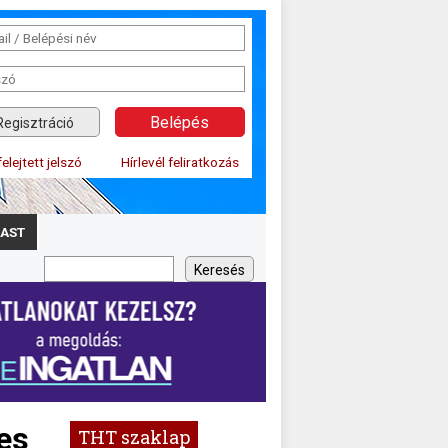
Regisztráció
felejtett jelszó
Hírlevél feliratkozás
AST
es
THT szaklap