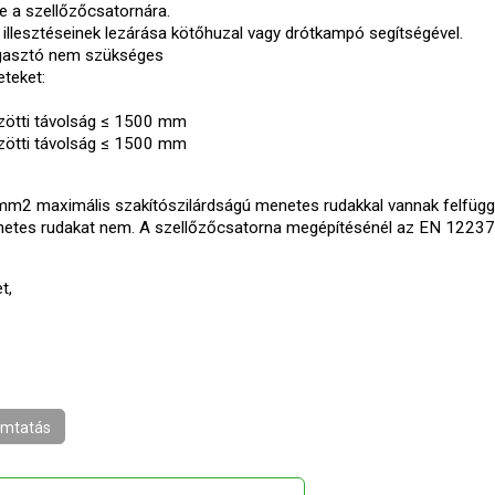
e a szellőzőcsatornára.
 illesztéseinek lezárása kötőhuzal vagy drótkampó segítségével.
agasztó nem szükséges
teket:
zötti távolság ≤ 1500 mm
zötti távolság ≤ 1500 mm
mm2 maximális szakítószilárdságú menetes rudakkal vannak felfügg
 menetes rudakat nem. A szellőzőcsatorna megépítésénél az EN 1223
t,
mtatás