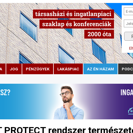
El
A
JOG
PÉNZÜGYEK
LAKÁSPIAC
AZ ÉN HÁZAM
PODC
 PROTECT rendszer természet