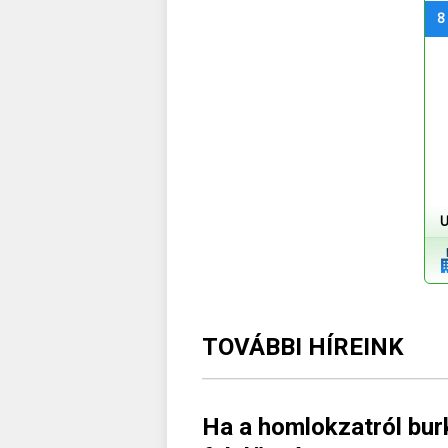
8
U
TOVÁBBI HÍREINK
Ha a homlokzatról burk