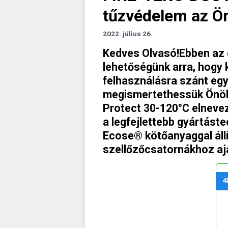
tűzvédelem az Ö
2022. július 26.
Kedves Olvasó!Ebben az 
lehetőségünk arra, hogy 
felhasználásra szánt eg
megismertethessük Önökk
Protect 30-120°C elneve
a legfejlettebb gyártást
Ecose® kötőanyaggal állí
szellőzőcsatornákhoz ajá
4