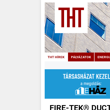
THT HÍREK
PÁLYÁZATOK
ENERGI
FIRE-TEK® DUCT