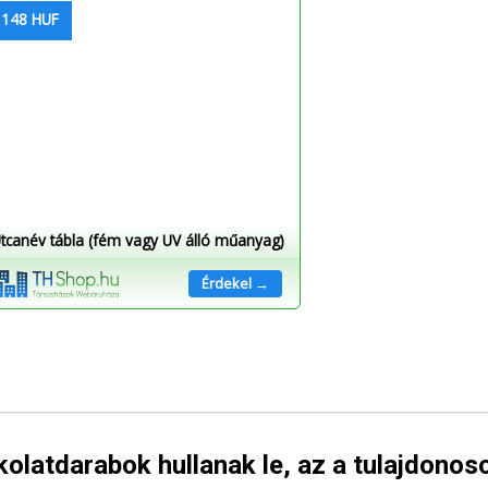
 148 HUF
tcanév tábla (fém vagy UV álló műanyag)
Érdekel →
olatdarabok hullanak le, az a tulajdonos