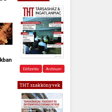
nkban
Előfizetés
Archívum
THT szakkönyvek