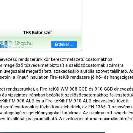
THS Bútor széf
Érdekel →
nevezésű rendszerünk kör keresztmetszetű csatornákhoz
er megelőző tűzvédelmet biztosít a szellőzőcsatornák számára.
 üvegszállal megerősített, szakadásálló alufólia szövet található. 
setén, a Knauf Insulation Fire-teK® rendszere jó hő- és hangsziget
tect rendszerünket, a Fire-teK® WM 908 GGB és 910 GGB elnevezé
és vízszintes irányban beépített szellőzőcsatornákhoz fejlesztettük
e-teK® FM 908 ALB és a Fire-teK® FM 910 ALB elnevezésű, tűzött
metszetű csatornák is tűzbiztosak lehetnek, az EN 1366-1 szabvány a
astagságú szigetelőanyagokat tartalmaz. Az alkalmazott szigetelé
es tűzállóság is garantálható. A szellőzőcsatorna maximális átmér