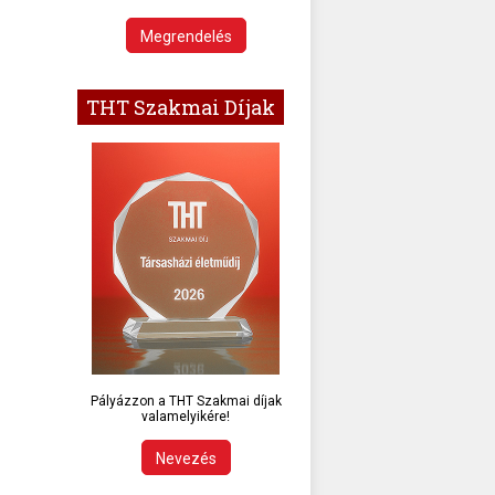
Megrendelés
THT Szakmai Díjak
Pályázzon a THT Szakmai díjak
valamelyikére!
Nevezés