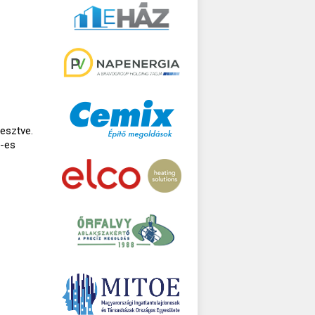
esztve.
7-es