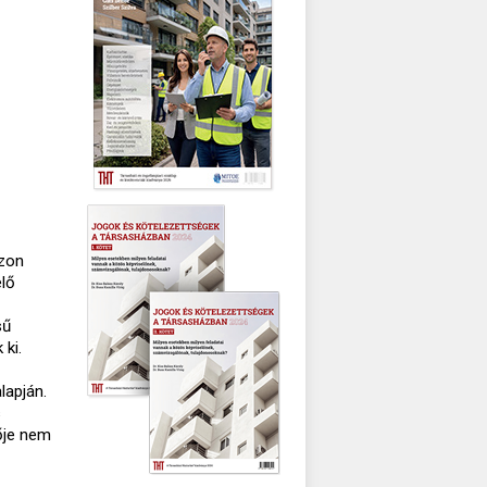
Azon
elő
sű
 ki.
lapján.
s
ője nem