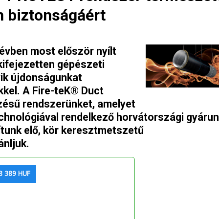
n biztonságáért
évben most először nyílt
kifejezetten gépészeti
yik újdonságunkat
el. A Fire-teK® Duct
zésű rendszerünket, amelyet
echnológiával rendelkező horvátországi gyáru
tunk elő, kör keresztmetszetű
nljuk.
8 389 HUF