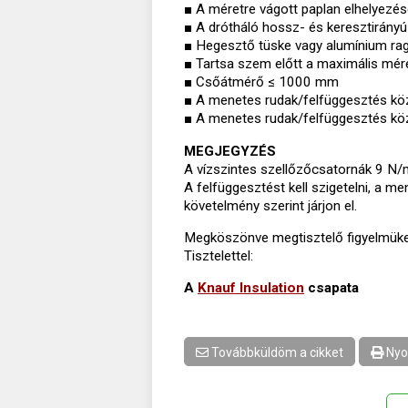
■ A méretre vágott paplan elhelyezés
■ A drótháló hossz- és keresztirányú
■ Hegesztő tüske vagy alumínium r
■ Tartsa szem előtt a maximális mére
■ Csőátmérő ≤ 1000 mm
■ A menetes rudak/felfüggesztés kö
■ A menetes rudak/felfüggesztés kö
MEGJEGYZÉS
A vízszintes szellőzőcsatornák 9 N/
A felfüggesztést kell szigetelni, a
követelmény szerint járjon el.
Megköszönve megtisztelő figyelmüke
Tisztelettel:
A
Knauf Insulation
csapata
Továbbküldöm a cikket
Nyo