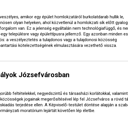
veszélyes, amikor egy épület homlokzatáról burkolatdarab hullik le,
önösen olyan helyeken, ahol közvetlenül a homlokzati sík előtt gyalo
forgalom van. Ez a jelenség egyáltalán nem technológiafüggő, és ne
-egy településre vagy épülettípusra jellemző. Egy azonban minden e
ös: a veszélyeztetés a tulajdonos vagy a tulajdonosi közösség
bantartási kötelezettségének elmulasztására vezethető vissza.
bályok Józsefvárosban
orúbb feltételekkel, negyedszintű és társasházi korlátokkal, valamint
óközösségek jogainak megerősítésével lép fel Józsefváros a rövid t
áskiadás terjedése ellen. A Képviselő-testület döntése alapján a sza
ormányzati moratórium lejártát követően lép életbe.