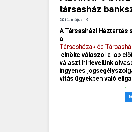
társasház banksz
2014. május 19.
A Társasházi Háztartás s
a
Társasházak és Társashá
elnöke válaszol a lap elő
választ hirlevelünk olvas
ingyenes jogsegélyszolg
vitás ügyekben való elig
6