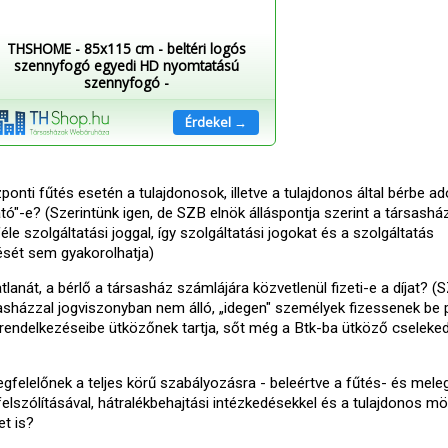
THSHOME - 85x115 cm - beltéri logós
szennyfogó egyedi HD nyomtatású
szennyfogó -
Érdekel →
ponti fűtés esetén a tulajdonosok, illetve a tulajdonos által bérbe ad
ató"-e? (Szerintünk igen, de SZB elnök álláspontja szerint a társashá
e szolgáltatási joggal, így szolgáltatási jogokat és a szolgáltatás
tését sem gyakorolhatja)
tlanát, a bérlő a társasház számlájára közvetlenül fizeti-e a díjat? (
rsasházzal jogviszonyban nem álló, „idegen" személyek fizessenek be 
 rendelkezéseibe ütközőnek tartja, sőt még a Btk-ba ütköző cseleke
gfelelőnek a teljes körű szabályozásra - beleértve a fűtés- és meleg
 felszólításával, hátralékbehajtási intézkedésekkel és a tulajdonos m
et is?