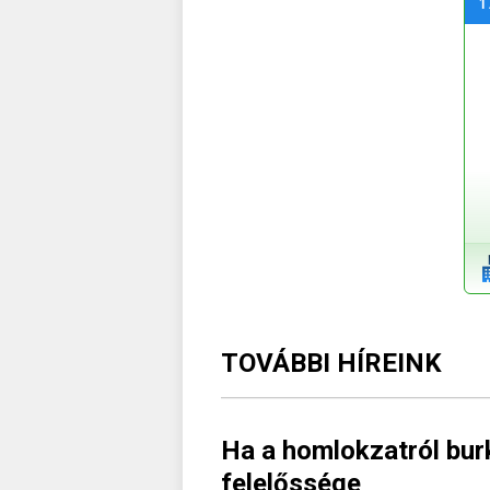
1
TOVÁBBI HÍREINK
Ha a homlokzatról burk
felelőssége