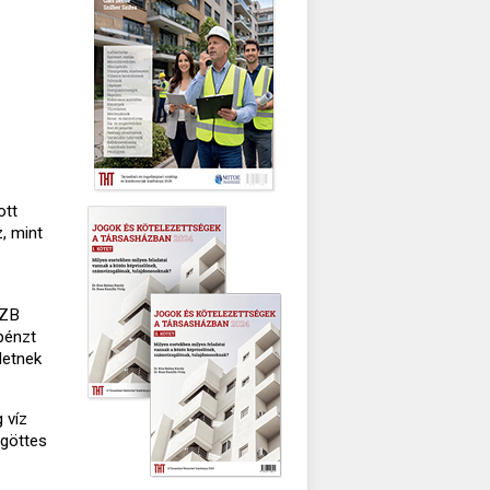
ott
z, mint
SZB
pénzt
detnek
 víz
ögöttes