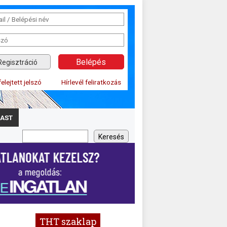
Regisztráció
felejtett jelszó
Hírlevél feliratkozás
AST
THT szaklap