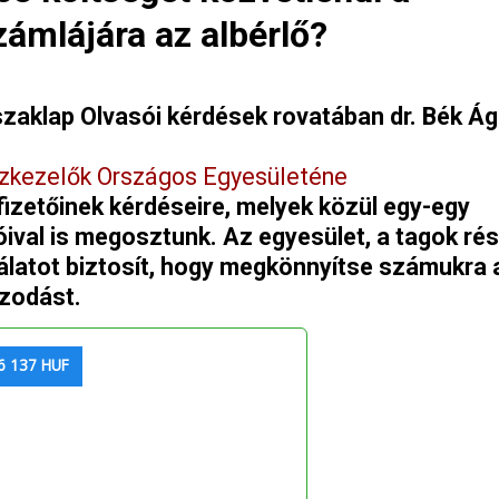
ámlájára az albérlő?
zaklap Olvasói kérdések rovatában dr. Bék Ág
zkezelők Országos Egyesületéne
fizetőinek kérdéseire, melyek közül egy-egy
óival is megosztunk. Az egyesület, a tagok ré
álatot biztosít, hogy megkönnyítse számukra 
azodást.
6 137 HUF