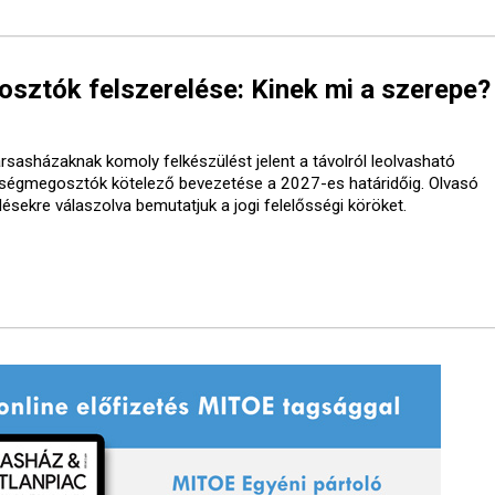
ztók felszerelése: Kinek mi a szerepe?
ársasházaknak komoly felkészülést jelent a távolról leolvasható
tségmegosztók kötelező bevezetése a 2027-es határidőig. Olvasó
désekre válaszolva bemutatjuk a jogi felelősségi köröket.