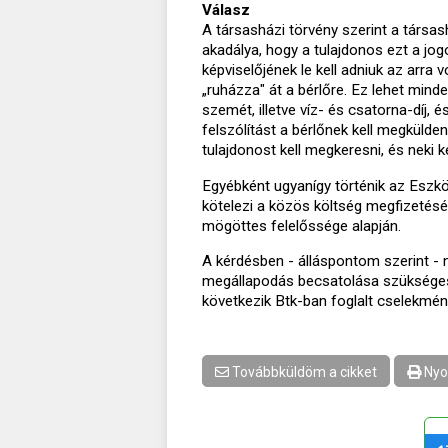
Válasz
A társasházi törvény szerint a társa
akadálya, hogy a tulajdonos ezt a jo
képviselőjének le kell adniuk az arra
„ruházza" át a bérlőre. Ez lehet mind
szemét, illetve víz- és csatorna-díj, 
felszólítást a bérlőnek kell megkülden
tulajdonost kell megkeresni, és neki k
Egyébként ugyanígy történik az Eszkö
kötelezi a közös költség megfizetésé
mögöttes felelőssége alapján.
A kérdésben - álláspontom szerint - 
megállapodás becsatolása szükséges.
következik Btk-ban foglalt cselekmény a
Továbbküldöm a cikket
Nyo