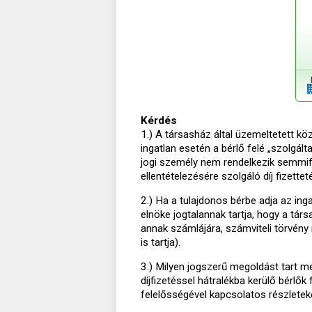
Kérdés
1.) A társasház által üzemeltetett köz
ingatlan esetén a bérlő felé „szolgált
jogi személy nem rendelkezik semmifél
ellentételezésére szolgáló díj fizette
2.) Ha a tulajdonos bérbe adja az inga
elnöke jogtalannak tartja, hogy a tá
annak számlájára, számviteli törvény
is tartja).
3.) Milyen jogszerű megoldást tart me
díjfizetéssel hátralékba kerülő bérlők
felelősségével kapcsolatos részletek