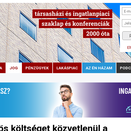
El
A
JOG
PÉNZÜGYEK
LAKÁSPIAC
AZ ÉN HÁZAM
PODC
ös költséget közvetlenül a