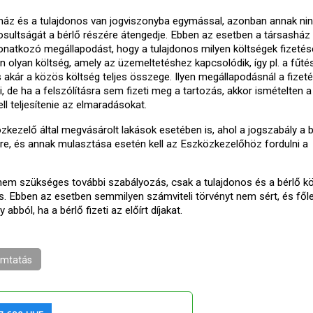
sház és a tulajdonos van jogviszonyba egymással, azonban annak ni
gosultságát a bérlő részére átengedje. Ebben az esetben a társashá
 vonatkozó megállapodást, hogy a tulajdonos milyen költségek fizetés
en olyan költség, amely az üzemeltetéshez kapcsolódik, így pl. a fűté
és akár a közös költség teljes összege. Ilyen megállapodásnál a fizeté
i, de ha a felszólításra sem fizeti meg a tartozás, akkor ismételten a
ell teljesítenie az elmaradásokat.
zkezelő által megvásárolt lakások esetében is, ahol a jogszabály a b
re, és annak mulasztása esetén kell az Eszközkezelőhöz fordulni a
nem szükséges további szabályozás, csak a tulajdonos és a bérlő kö
 Ebben az esetben semmilyen számviteli törvényt nem sért, és fő
bból, ha a bérlő fizeti az előírt díjakat.
mtatás