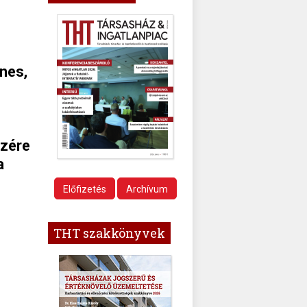
nes,
szére
a
Előfizetés
Archívum
THT szakkönyvek