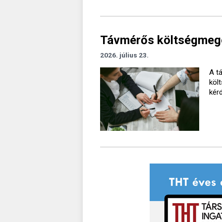
Távmérős költségmegos
2026. július 23.
A t
köl
kér