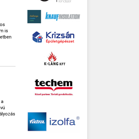
gos
m is
setben
 a
ávú
bályozás