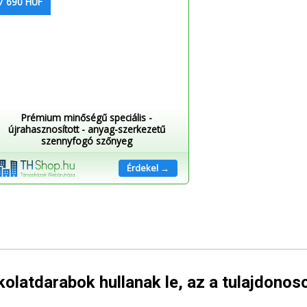
7 690 HUF
Prémium minőségű speciális -
újrahasznosított - anyag-szerkezetű
szennyfogó szőnyeg
Érdekel →
olatdarabok hullanak le, az a tulajdonos