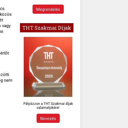
ncs
Megrendelés
z közös
ét
s vagy
THT Szakmai Díjak
si
érlőt
zötti
leg nem
Pályázzon a THT Szakmai díjak
valamelyikére!
Nevezés