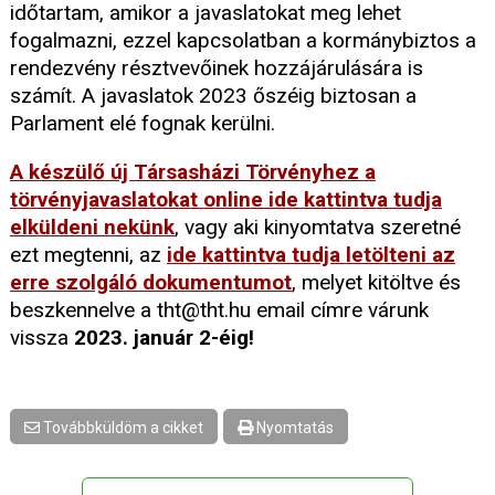
időtartam, amikor a javaslatokat meg lehet
fogalmazni, ezzel kapcsolatban a kormánybiztos a
rendezvény résztvevőinek hozzájárulására is
számít. A javaslatok 2023 őszéig biztosan a
Parlament elé fognak kerülni.
A készülő új Társasházi Törvényhez a
törvényjavaslatokat online ide kattintva tudja
elküldeni nekünk
, vagy aki kinyomtatva szeretné
ezt megtenni, az
ide kattintva tudja letölteni az
erre szolgáló dokumentumot
, melyet kitöltve és
beszkennelve a tht@tht.hu email címre várunk
vissza
2023. január 2-éig!
Továbbküldöm a cikket
Nyomtatás