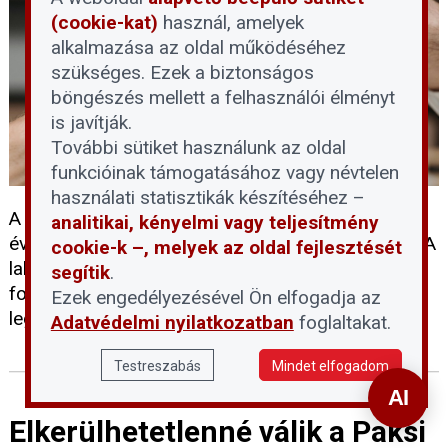
(cookie-kat)
használ, amelyek
alkalmazása az oldal működéséhez
szükséges. Ezek a biztonságos
böngészés mellett a felhasználói élményt
is javítják.
További sütiket használunk az oldal
funkcióinak támogatásához vagy névtelen
használati statisztikák készítéséhez –
A felsőoktatási ponthatárok kihirdetésével minden
analitikai, kényelmi vagy teljesítmény
évben jelentősen nő a kereslet az albérletek iránt. A
cookie-k –, melyek az oldal fejlesztését
lakásukat kiadók és a bérlők számára egyaránt
segítik
.
fontos, hogy tisztában legyenek a bérbeadás
Ezek engedélyezésével Ön elfogadja az
legfontosabb szabályaival.
Adatvédelmi nyilatkozatban
foglaltakat.
Testreszabás
Mindet elfogadom
Elkerülhetetlenné válik a Paksi