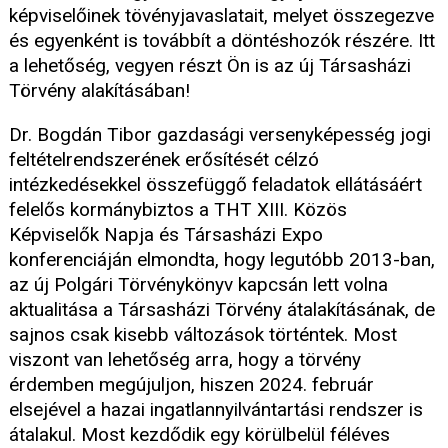
képviselőinek tövényjavaslatait, melyet összegezve
és egyenként is továbbít a döntéshozók részére. Itt
a lehetőség, vegyen részt Ön is az új Társasházi
Törvény alakításában!
Dr. Bogdán Tibor gazdasági versenyképesség jogi
feltételrendszerének erősítését célzó
intézkedésekkel összefüggő feladatok ellátásáért
felelős kormánybiztos a THT XIII. Közös
Képviselők Napja és Társasházi Expo
konferenciáján elmondta, hogy legutóbb 2013-ban,
az új Polgári Törvénykönyv kapcsán lett volna
aktualitása a Társasházi Törvény átalakításának, de
sajnos csak kisebb változások történtek. Most
viszont van lehetőség arra, hogy a törvény
érdemben megújuljon, hiszen 2024. február
elsejével a hazai ingatlannyilvántartási rendszer is
átalakul. Most kezdődik egy körülbelül féléves