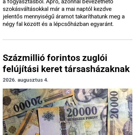
a fogyasztásból. Apró, azonnal bevezethető
szokásváltásokkal már a mai naptól kezdve
jelentős mennyiségű áramot takaríthatunk meg a
négy fal között és a lépcsőházban egyaránt.
Százmillió forintos zuglói
felújítási keret társasházaknak
2026. augusztus 4.