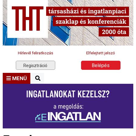
Hírlevél feliratkozás
Elfelejtett jelszó
Belépés
Regisztráció
MENÜ