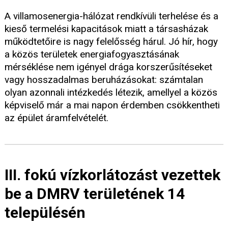
A villamosenergia-hálózat rendkívüli terhelése és a
kieső termelési kapacitások miatt a társasházak
működtetőire is nagy felelősség hárul. Jó hír, hogy
a közös területek energiafogyasztásának
mérséklése nem igényel drága korszerűsítéseket
vagy hosszadalmas beruházásokat: számtalan
olyan azonnali intézkedés létezik, amellyel a közös
képviselő már a mai napon érdemben csökkentheti
az épület áramfelvételét.
III. fokú vízkorlátozást vezettek
be a DMRV területének 14
településén