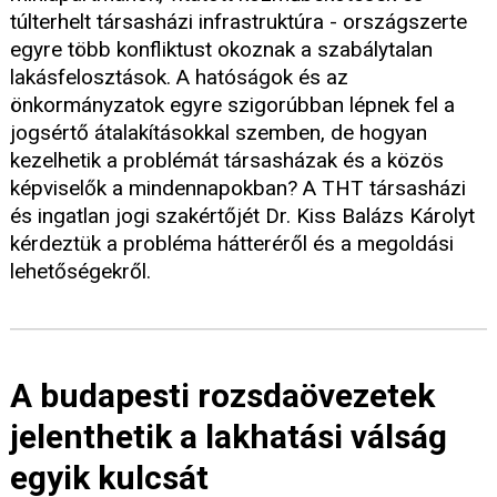
túlterhelt társasházi infrastruktúra - országszerte
egyre több konfliktust okoznak a szabálytalan
lakásfelosztások. A hatóságok és az
önkormányzatok egyre szigorúbban lépnek fel a
jogsértő átalakításokkal szemben, de hogyan
kezelhetik a problémát társasházak és a közös
képviselők a mindennapokban? A THT társasházi
és ingatlan jogi szakértőjét Dr. Kiss Balázs Károlyt
kérdeztük a probléma hátteréről és a megoldási
lehetőségekről.
A budapesti rozsdaövezetek
jelenthetik a lakhatási válság
egyik kulcsát