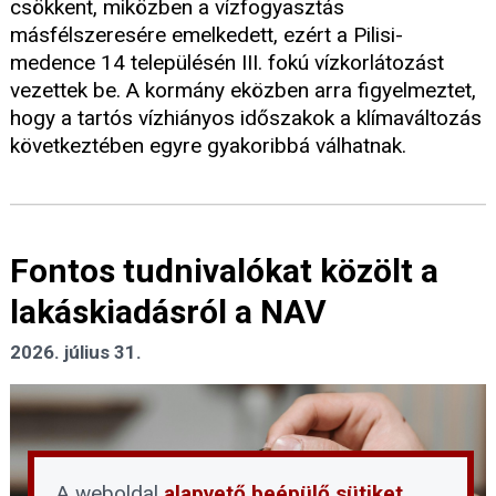
csökkent, miközben a vízfogyasztás
másfélszeresére emelkedett, ezért a Pilisi-
medence 14 településén III. fokú vízkorlátozást
vezettek be. A kormány eközben arra figyelmeztet,
hogy a tartós vízhiányos időszakok a klímaváltozás
következtében egyre gyakoribbá válhatnak.
Fontos tudnivalókat közölt a
lakáskiadásról a NAV
2026. július 31.
A weboldal
alapvető beépülő sütiket