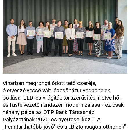
Viharban megrongálódott tető cseréje,
életveszélyessé vált lépcsőházi üvegpanelek
pótlása, LED-es világításkorszerűsítés, illetve hő-
és füstelvezető rendszer modernizálása - ez csak
néhány példa az OTP Bank Társasházi
Pályázatának 2026-os nyertesei közül. A
„Fenntarthatóbb jövő" és a „Biztonságos otthonok"