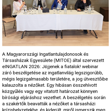
A Magyarországi Ingatlantulajdonosok és
Társasházak Egyesülete (MITOE) által szervezett
eINGATLAN 2026: Jöjjenek a fiatalok! webinar
záró beszélgetése az ingatlanvilág legszigorúbb,
mégis legizgalmasabb területére, a jog útvesztőibe
kalauzolta a nézőket. Egy hibásan összehívott
közgyűlés vagy egy vitatott határozat könnyen
bírósági eljáráshoz vezethet. A beszélgetés során
a szakértők beavatták a nézőket a társasházi
krízishelyzetekbe, és kiderült, miről ismerszik meg