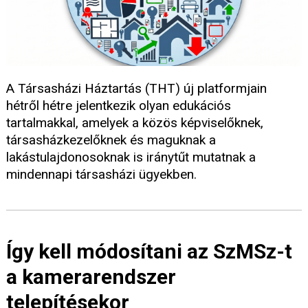
A Társasházi Háztartás (THT) új platformjain
hétről hétre jelentkezik olyan edukációs
tartalmakkal, amelyek a közös képviselőknek,
társasházkezelőknek és maguknak a
lakástulajdonosoknak is iránytűt mutatnak a
mindennapi társasházi ügyekben.
Így kell módosítani az SzMSz-t
a kamerarendszer
telepítésekor