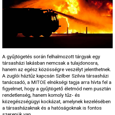
A gyűjtögetés során felhalmozott tárgyak egy
társasházi lakásban nemcsak a tulajdonosra,
hanem az egész közösségre veszélyt jelenthetnek.
A zuglói háztűz kapcsán Szilber Szilvia társasházi
tanácsadó, a MITOE elnökségi tagja arra hívta fel a
figyelmet, hogy a gyűjtögető életmód nem pusztán
rendetlenség, hanem komoly tűz- és
közegészségügyi kockázat, amelynek kezelésében
a társasházaknak és a hatóságoknak is fontos
szerepük van.