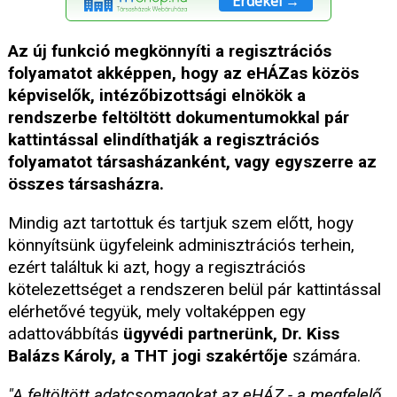
Érdekel →
Az új funkció megkönnyíti a regisztrációs
folyamatot akképpen, hogy az eHÁZas közös
képviselők, intézőbizottsági elnökök a
rendszerbe feltöltött dokumentumokkal pár
kattintással elindíthatják a regisztrációs
folyamatot társasházanként, vagy egyszerre az
összes társasházra.
Mindig azt tartottuk és tartjuk szem előtt, hogy
könnyítsünk ügyfeleink adminisztrációs terhein,
ezért találtuk ki azt, hogy a regisztrációs
kötelezettséget a rendszeren belül pár kattintással
elérhetővé tegyük, mely voltaképpen egy
adattovábbítás
ügyvédi partnerünk, Dr. Kiss
Balázs Károly, a THT jogi szakértője
számára.
"A feltöltött adatcsomagokat az eHÁZ - a megfelelő