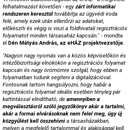
felhatalmazást követően - egy
zárt informatikai
rendszeren keresztül
továbbítja az ügyvédi iroda
felé, amely ezek után ellenőrzi az adatokat,
előkészíti és végig is viszi a földhivatali regisztrációs
folyamatot minden társasaház kapcsán."
- mondta
el
Dén Mátyás András, az eHÁZ projektvezetője
.
"Nagyon nagy nyomás van a közös képviselőkön és
intézőbizottsági elnökökön a regisztrációs folyamat
kapcsán és nagy örömömre szolgál, hogy ebben a
folyamatban tudunk segíteni a digitalizációval.
Fontosnak tartom hangsúlyozni, hogy habár a
regisztrációs folyamat ideális esetben tényleg pár
kattintással elindítható, de
amennyiben a
megválasztásról szóló jegyzőkönyv akár a tartalmi,
akár a formai elvárásoknak nem felel meg, úgy új
közgyűlést kell összehívni
a társasházakban,
melyen a megfelelő tartalommal és alakisággal kell,