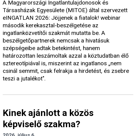
A Magyarországi Ingatlantulajdonosok és
Társasházak Egyesülete (MITOE) által szervezett
eINGATLAN 2026: Jöjjenek a fiatalok! webinar
második kerekasztal-beszélgetése az
ingatlanközvetítői szakmát mutatta be. A
beszélgetőpartnerek nemcsak a hivatásuk
szépségeibe adtak betekintést, hanem
határozottan leszámoltak azzal a köztudatban élő
sztereotípiával is, miszerint az ingatlanos „nem
csinál semmit, csak felrakja a hirdetést, és zsebre
teszi a jutalékot".
Kinek ajánlott a közös
képviselő szakma?
2026. július 6.