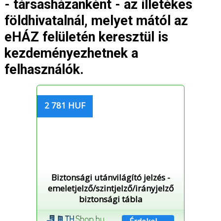
- társasházanként - az illetékes
földhivatalnál, melyet mától az
eHÁZ felületén keresztül is
kezdeményezhetnek a
felhasználók.
2 781 HUF
Biztonsági utánvilágító jelzés -
emeletjelző/szintjelző/irányjelző
biztonsági tábla