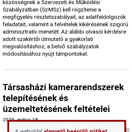
közösségnek a Szervezeti és Működési
Szabályzatban (SzMSz) kell rögzítenie a
megfigyelés részletszabályait, az adatfeldolgozók
feladatait, valamint a felvételek kikérésének szigorú
adminisztratív menetét. Az alábbi olvasói kérdésre
adott szakértői útmutató a gyakorlati
megvalósításhoz, a belső szabályzatok
módosításához nyújt támpontokat.
Társasházi kamerarendszerek
telepítésének és
üzemeltetésének feltételei
2026. május 18.
A weboldal
alapvető beépülő sütiket